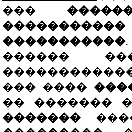
���
����
������
�����������
������ ��
����������
��� ����
���
�� ������� 
�������
����