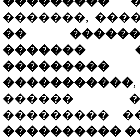
���������
��
�������, ���
�� ������
������� 
������
�����������
������ �
��������� 
���������� �