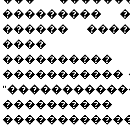
��������� �
������ ����
���� ��
���������
����������� 
"����������
������
�����������