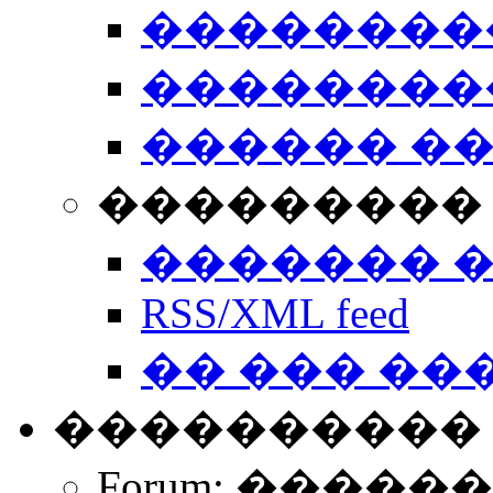
��������
��������
������ �
��������� 
������� 
RSS/XML feed
�� ��� ��
����������
Forum: �����