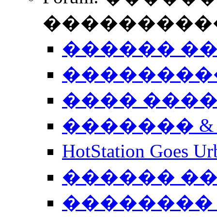
����������
������ �
��������
���� ���
������� &
HotStation Goe
������ �
�������� 