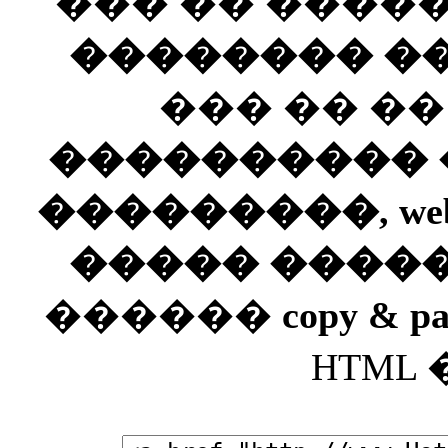
��� �� ����
�������� ��
��� �� �
���������� ��
���������, web
����� ����
������
copy & pa
HTML