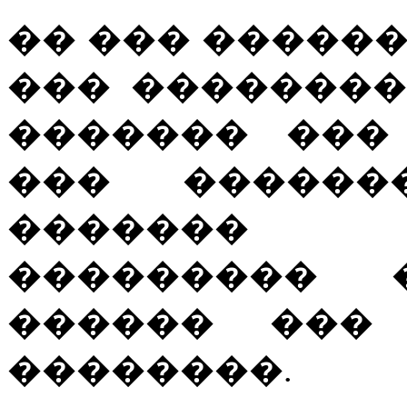
�� ��� �����
��� ��������
������� ���
��� ������
������� 
��������� 
������ ��� 
��������.