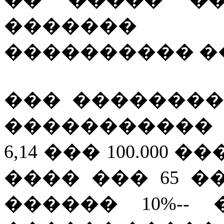
������� 
���������� ��
��� ��������
�����������
6,14 ��� 100.00
���� ��� 65 �� 2
������ 10%--