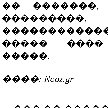
�� �������,
���������,
����������
����� ����
�����.
����: Nooz.gr