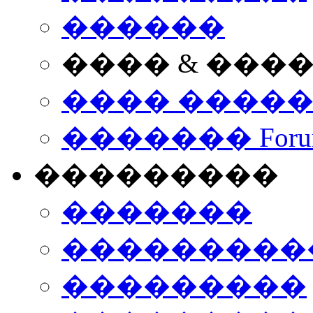
������
���� & ���
���� ����
������� Foru
���������
�������
����������
���������