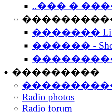
..��� � �
���������� -
������� Live
������ - Sho
��������
���������
���������
Radio photos
Radio forum