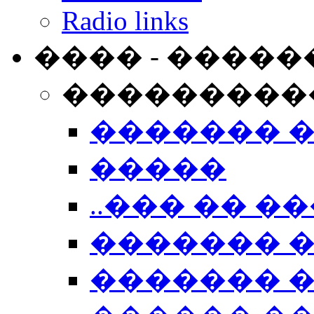
Radio links
���� - �����
���������
������� 
�����
..��� �� ��
������� 
������� �