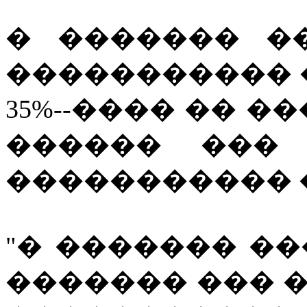
� ������� ��
����������� 
35%--���� �� ���
������ ��� 
����������� 
"� ������� �
������� ��� 