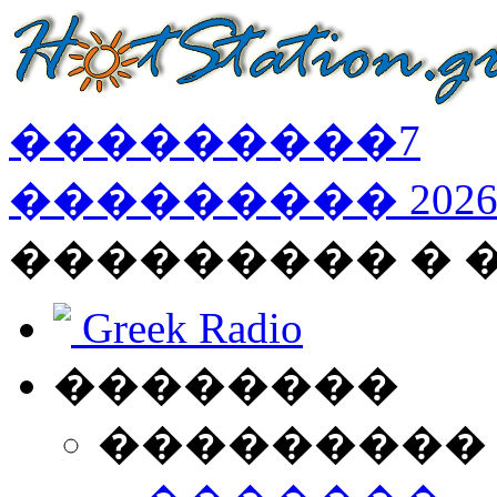
���������
7
���������
202
��������� � 
Greek Radio
��������
���������