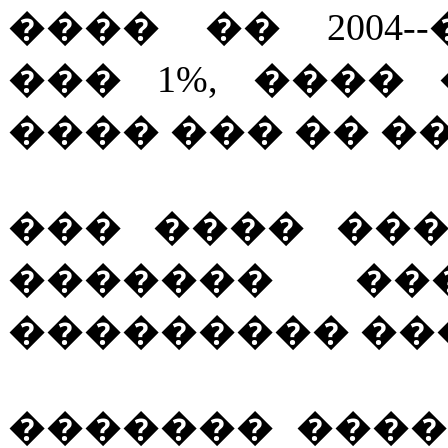
���� �� 2004
��� 1%, ����
���� ��� �� ��
��� ���� ��
������� ��
��������� ����
������� ����