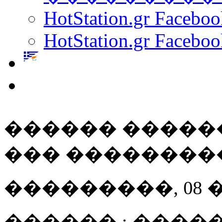
HotStation.gr Facebo
HotStation.gr Faceboo
������ �����
��� ��������
���������, 08 ���
������ : ����