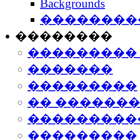
Backgrounds
���������
��������
���������
�������
���������
�� ������
���������
���������