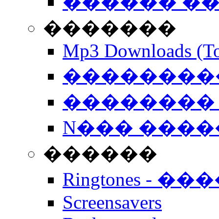
������ �
�������
Mp3 Downloads (To
�����������
�������� 
N��� �����
������
Ringtones - ��
Screensavers