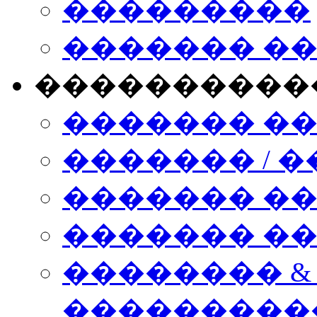
���������
������� �
����������
������� �
������� / �
������� �
������� ��� n
�������� &
���������