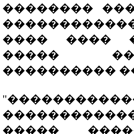
�������� ��
����������
���� ���� 
����� ��
���������� �
"����������
���������
����� ����