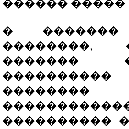
������ ����� �
� �������
��������, 
������� 
���������� 
�����
���������
���������� 