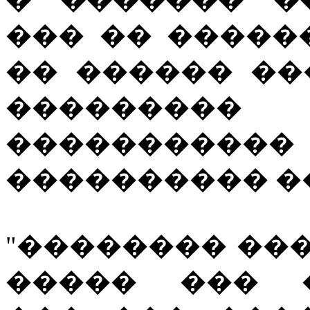
��� �� �����
�� ������ ��
���������
���������
���������� �
"�������� ���
����� ��� �