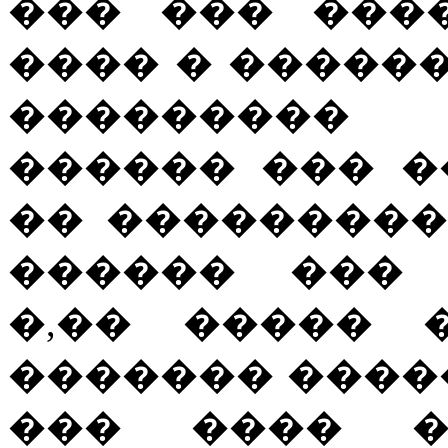
��� ��� ���
���� � ������
���������
������ ��� �
�� ���������
������ ��� 
�,�� ����� 
������� ����
��� ���� �