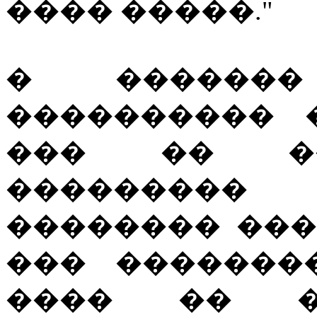
���� �����."
� ������
���������� 
��� �� ��
��������� 
�������� ���
��� �������
���� �� �