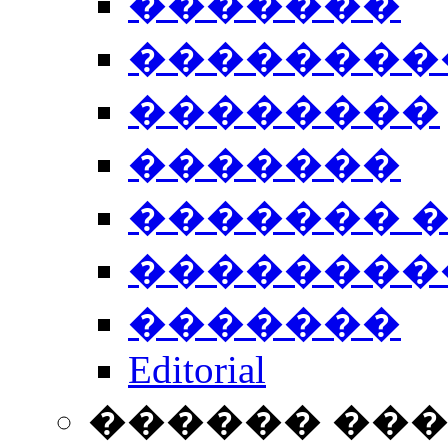
�������
��������
��������
�������
������� 
��������
�������
Editorial
������ ��