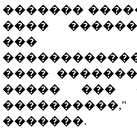
������� ����
���� ������
��� ��
����������
���� ������
����� ��� 
���������
�������.