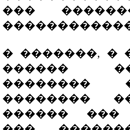
��� ������
������������
� �������, �
������ �
�������� 
�������� �
������ ��� 
��� ������