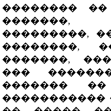
�������� ��
�������,
���������, �
��������, �
�������, ��
��� �������
������� ��
����������� �
�� ����� ��