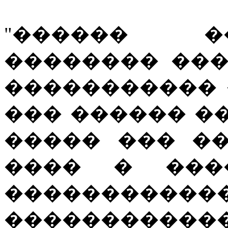
"������ �
�������� ��
����������� 
��� ������ �
����� ��� ��
���� � ����
�������
�����������