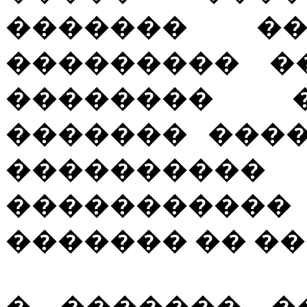
������� ��
��������� �
�������� �
������� ���
������
���������
������� �� �
� ������� �