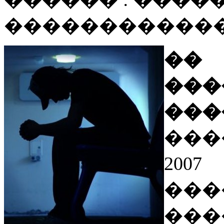
�����������
��
���
���
���
200
��
���