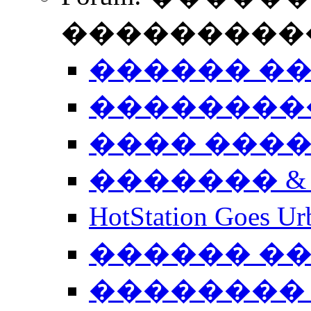
����������
������ �
��������
���� ���
������� &
HotStation Goe
������ �
�������� 