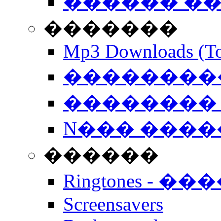
������ �
�������
Mp3 Downloads (To
�����������
�������� 
N��� �����
������
Ringtones - ��
Screensavers