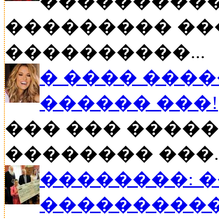
����������
��������� ��
����������...
� ���� ����
������ ���!
��� ��� �����
�������� ���..
��������: 
���������