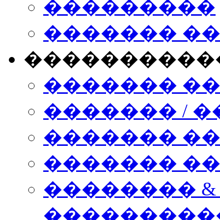
���������
������� �
����������
������� �
������� / �
������� �
������� ��� n
�������� &
���������