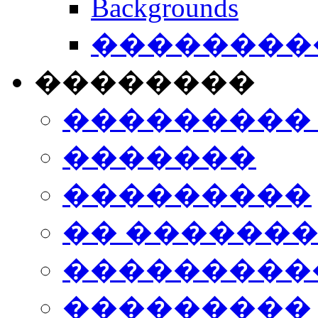
Backgrounds
���������
��������
���������
�������
���������
�� ������
���������
���������