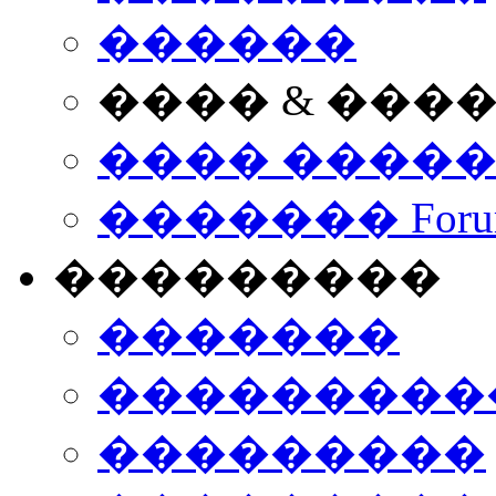
������
���� & ���
���� ����
������� Foru
���������
�������
����������
���������