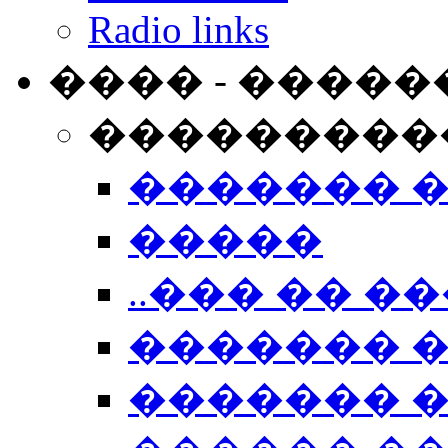
Radio links
���� - �����
���������
������� 
�����
..��� �� ��
������� 
������� �