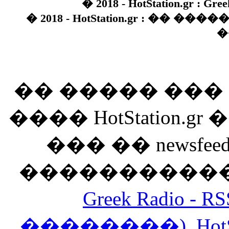
� 2018 - HotStation.gr : Gree
� 2018 - HotStation.gr : �� 
�
�� ����� ��
���� HotStation
��� �� newsfeed
������������
Greek Radio 
��������)
,
Hot