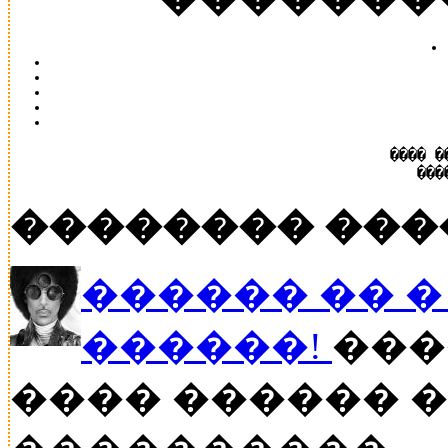
���� �
���
�������� ���
������ �� � P
������!
���
���� ������ �