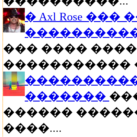
����������...
� Axl Rose ��
�����������
��� ���� �����
����������� ��
����������
�������
���
������ �����
����....