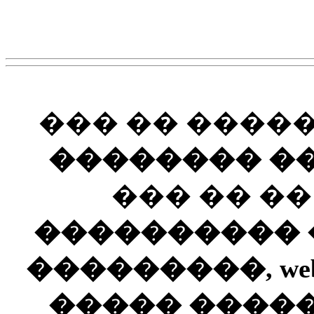
��� �� ����
�������� ��
��� �� �
���������� ��
���������, web
����� ����