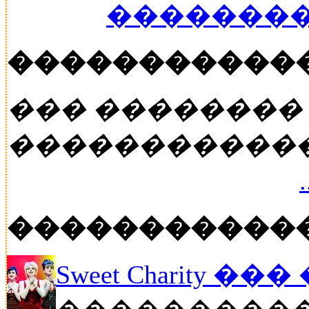
��������
�����������
��� ��������
�����������
�����������
Sweet Charity ��