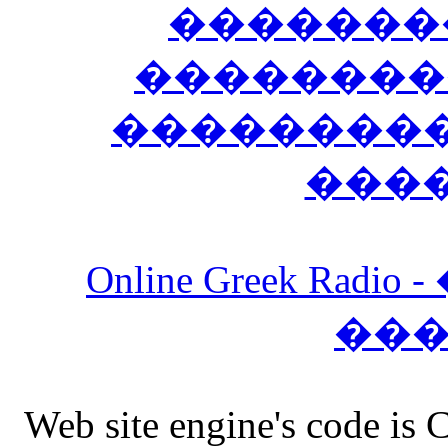
�������
��������
����������
���
Online Greek Ra
��
Web site engine's code is