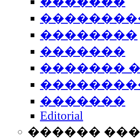
�������
��������
��������
�������
������� 
��������
�������
Editorial
������ ��