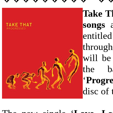
Take T
songs
a
entitle
through
will be
the ba
‘
Progre
disc of