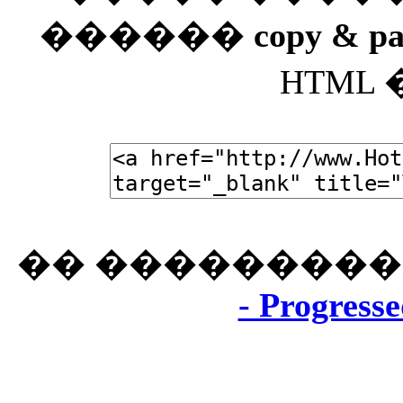
������
copy & pa
HTML
�� ���������
- Progresse