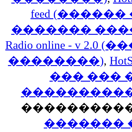
feed (�����
������� ���
Radio online - v 
��������)
,
HotS
��� ���
�����������
���������
������� 