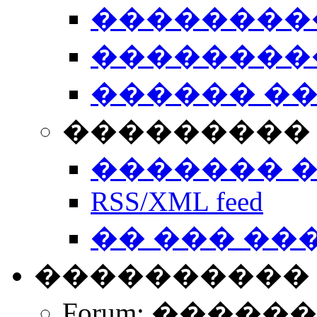
��������
��������
������ �
��������� 
������� 
RSS/XML feed
�� ��� ��
����������
Forum: �����