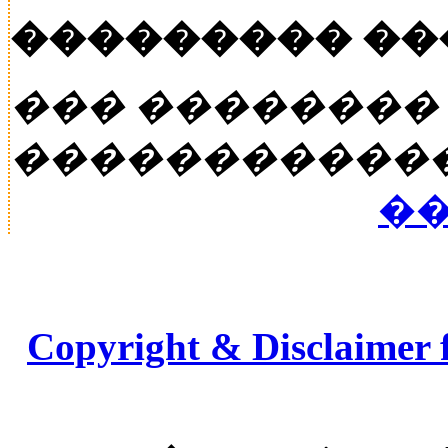
��������� �
��� ��������
�����������
��
Copyright & Disclaimer 