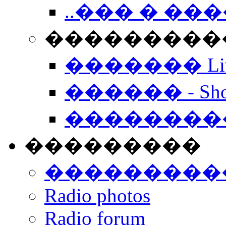
..��� � �
���������� -
������� Live
������ - Sho
��������
���������
���������
Radio photos
Radio forum