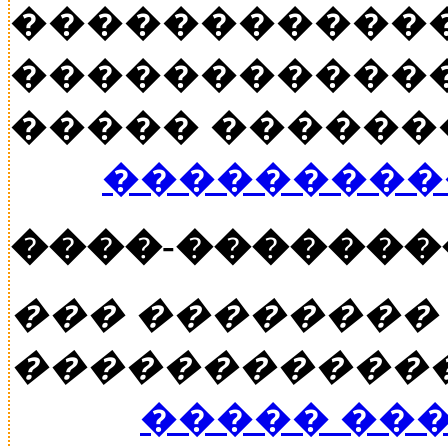
�����������
������������
����� ������� �
���������
����-�������
��� ��������
�����������
����� ��