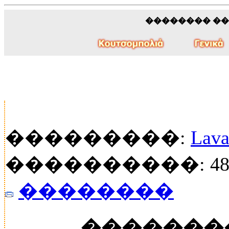
�������� �
���������:
Lava
����������: 48
��������
�������