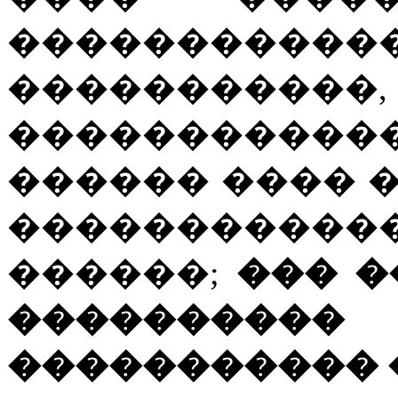
�����������
�����������
����������
������ ���� ��
������������
������;
��� �
����������
����������� 