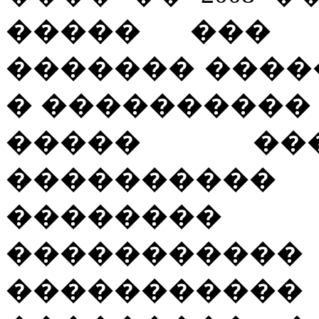
����� ��� 
������� ����
� ���������� ���
����� ��
����������
�������� 
������
����������