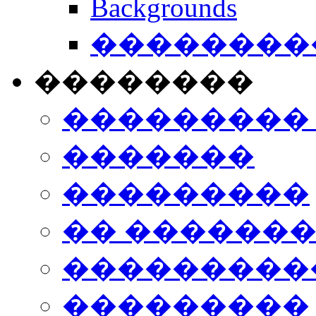
Backgrounds
���������
��������
���������
�������
���������
�� ������
���������
���������