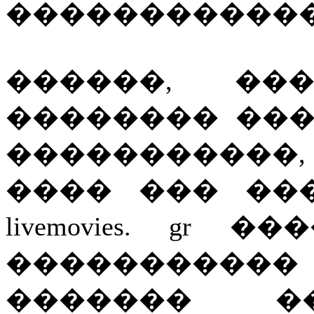
������������
������, ��
�������� ��� liv
�����������
���� ��� ��
livemovies. gr
�����������
������� �