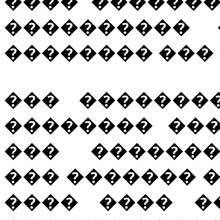
���� �������
���������� 
�������� ���
��� �������
�������� ��
��� �������
��� ������� 
���� ���� �