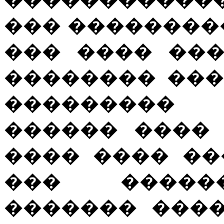
��� ��������
��� ���� ��
�������� ��� �� 
��������� 
������ ����
���� ���� ��
��� �����
������� ����