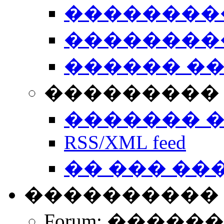
��������
��������
������ �
��������� 
������� 
RSS/XML feed
�� ��� ��
����������
Forum: �����