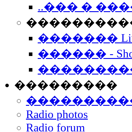
..��� � �
���������� -
������� Live
������ - Sho
��������
���������
���������
Radio photos
Radio forum