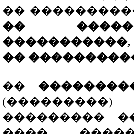
�� ���������� 
�� �����
�����������,
�� ���������
��
��������
(��������
��������� �
���� ����