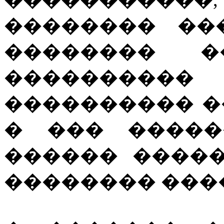
�������� ��
�������� �
����������
���������� �
� ��� �����
������ ����
�������� ���