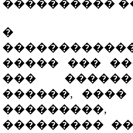
���������� �
� ����
�����������
����� ��� �
��� ������
������, ����
���������,
��������� �