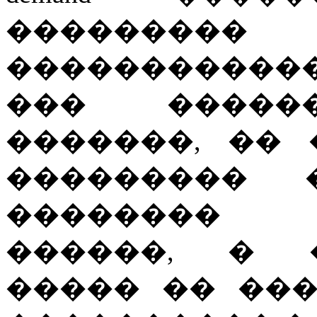
���������
������������
��� ������
�������, ��
��������� �
�������� 
������, � �
����� �� ��