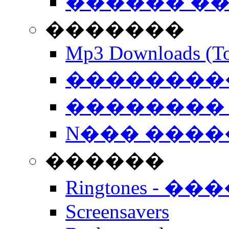
������ �
�������
Mp3 Downloads (To
�����������
�������� 
N��� �����
������
Ringtones - ��
Screensavers