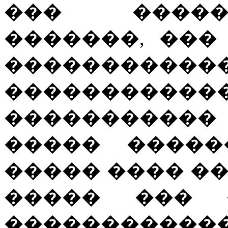
��� �����
�������, ��� blog
��������
�����������
����������
����� �����
����� ���� �
����� ��� 
�����������