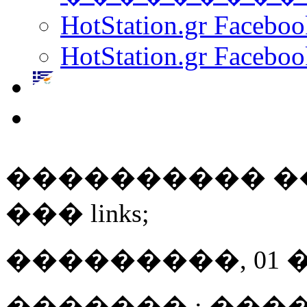
HotStation.gr Facebo
HotStation.gr Faceboo
���������� �
��� links;
���������, 01 ���
������� : ���