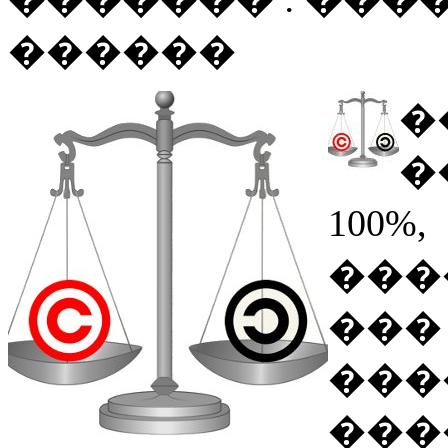
������
�
�
10
���
��
��
���