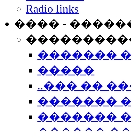
Radio links
���� - �����
���������
������� 
�����
..��� �� ��
������� 
������� �