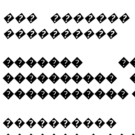
��� �������
����������
������� 
���������� 
����������� 
���������� 