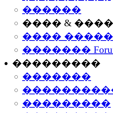
������
���� & ���
���� ����
������� Foru
���������
�������
����������
���������