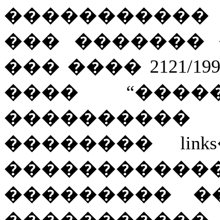
����������
��� �������
��� ���� 2121/199
���� “�����
��������
�������� lin
�����������
��������� �
���������