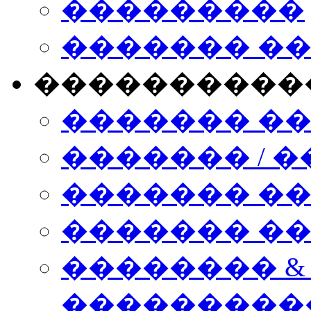
���������
������� �
����������
������� �
������� / �
������� �
������� ��� n
�������� &
���������