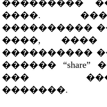
��������� �
����. ���
���������� �
����, ���
���������� �
������ “share
��� �����
�������.