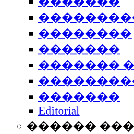
�������
��������
��������
�������
������� 
��������
�������
Editorial
������ ��