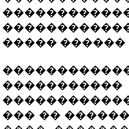
�������
�����������
����� ������ 
�����������
������
������������
��� �� �����