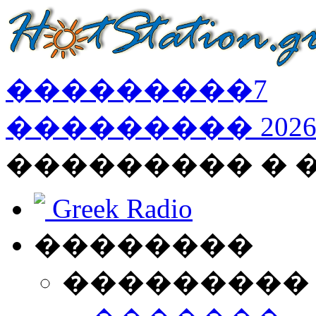
���������
7
���������
202
��������� � 
Greek Radio
��������
���������