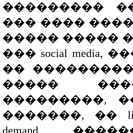
��������� �
��� ���� ���
����� ����� 
��� social media, 
�� ���������
����� ���
���������, 
�������, �� live
demand ����