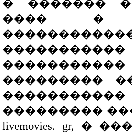
� ������� ��
���� � 
�����������
������
���������
��������� �
�����������
��������� ��
livemovies. gr, 