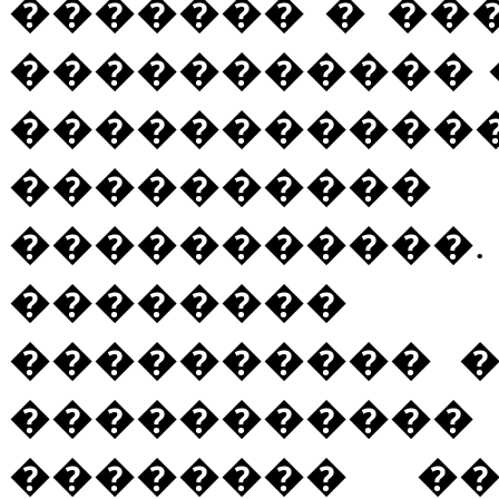
������� � ����
����������� 
��������
����������
�����������
�������
���������� 
����������� 
�������� ��