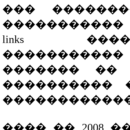
��� �������
�����������
links ��
����������
������� �� 
���������� 
������������
���� �� 2008 