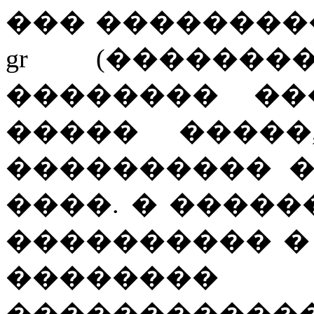
��� ��������� ���
gr (�������
�������� ��
����� �����
���������� 
����. � �����
���������� �
��������
����������