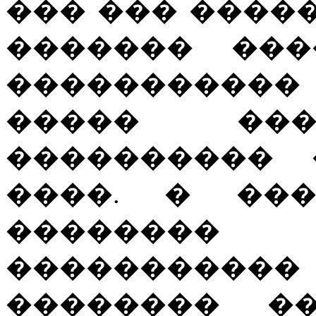
��� ��� ��������
������� ���
����������� ���
����� ���
���������� 
����. � ���
��������
����������
�������� �