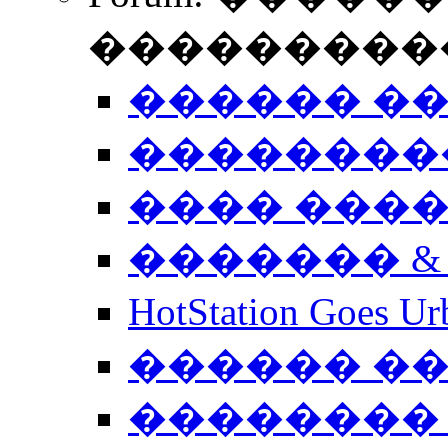
����������
������ �
��������
���� ���
������� &
HotStation Goe
������ �
�������� 