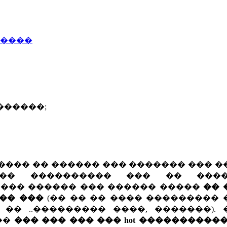
�����
������;
���� �� ������ ��� ������� ��� �
�� ���������� ��� �� ����
� ��� ������ ��� ������ �����
�� 
��� ���
(�� �� �� ���� ��������� 
 �� ..��������� ����, �������).
��
��� ��� ��� ��� hot ����������