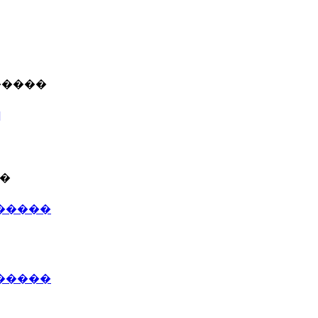
�����
]
��
�����
������