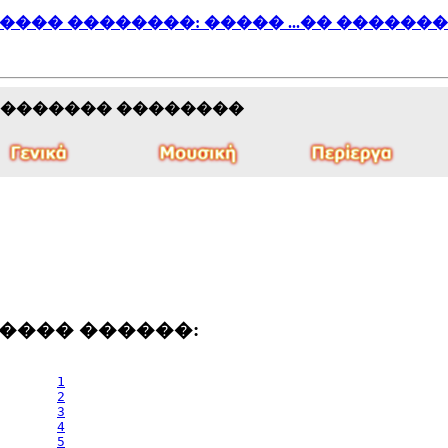
���� ��������: ����� ...�� �������
�������� ��������
���� ������:
1
2
3
4
5