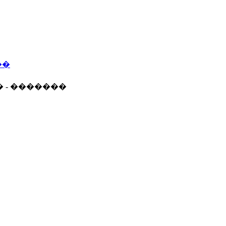
��
� - �������