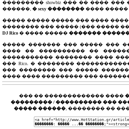
��������� showbiz ��� �� ���� ��
������,
� sexy ��������
���� ����� 
����� ����� ����� ��� ���� ������
�������� ��� ����� (��� ����� �� ��
DJ Rico
� ���� �����
������� �����
����� ������� ��� ����� ��� �
���� �� ���������� �� �����
����������� �������� ���� ���
��� Rico. � �������� ����������
��� �������� ��� ����� �����
���� ���� ��������� ��� ������
��� �� ������������� ����
��������� / ���������� ��� ���� �
����� ������
, �������� �� �