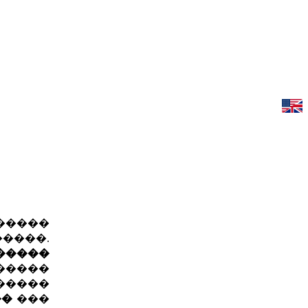
�����
����.
�����
�����
 �����
��
���