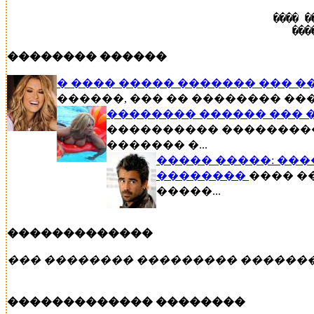
���� �
���
�������� ������
� ���� ����� ������� ��� �
������, ��� �� �������� ���.
�������� ������ ��� ��
���������� ���������
������� �...
����� �����: ���
��������
���� ��
�����...
�������������
��� �������� ��������� ������
������������� ��������