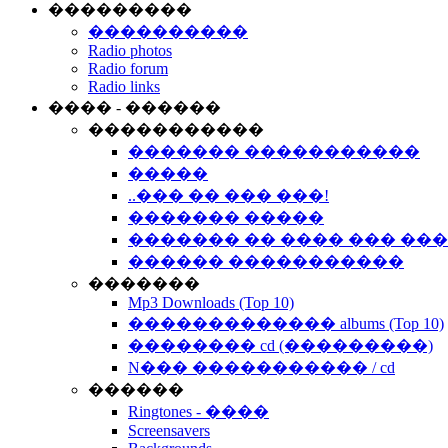
���������
����������
Radio photos
Radio forum
Radio links
���� - ������
�����������
������� �����������
�����
..��� �� ��� ���!
������� �����
������� �� ���� ��� ��
������ �����������
�������
Mp3 Downloads (Top 10)
������������� albums (Top 10)
�������� cd (���������)
N��� ����������� / cd
������
Ringtones - ����
Screensavers