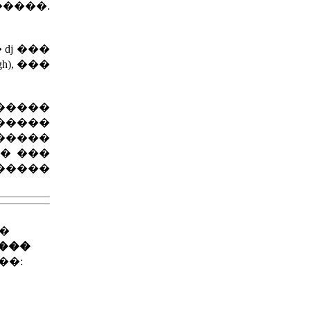
�����.
dj ���
), ���
�����
�����
�����
�� ���
�����
��
����
��: