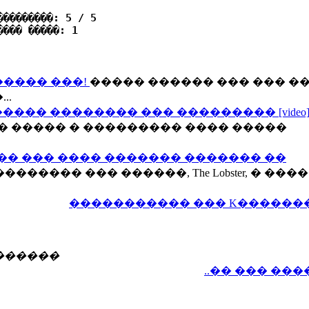
���������: 5 / 5
���� �����: 1
����� ���!
����� ������ ��� ��� �
..
��� �������� ��� ��������� [video
 ����� � ��������� ���� �����
�� ��� ���� ������� ������� ��
������� ��� ������, The Lobster, � ���
����������� ��� K������
������
..�� ��� ��