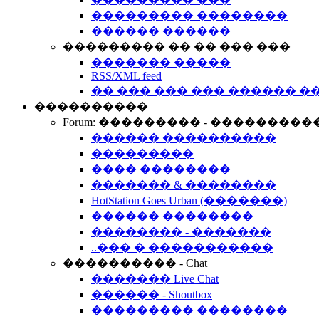
��������� ��������
������ ������
��������� �� �� ��� ���
������� �����
RSS/XML feed
�� ��� ��� ��� ������ �
����������
Forum: ��������� - ���������
������ ����������
���������
���� ��������
������� & ��������
HotStation Goes Urban (�������)
������ ��������
�������� - �������
..��� � �����������
���������� - Chat
������� Live Chat
������ - Shoutbox
��������� ��������