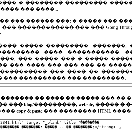
� ���� � �������� ��������� ����
���� ��� ����...
 ��� ������ ���; � ����� ��� ��� 
� ������������ ��� ��� Going Through
�
.
���� ����� ���������. �������, 
��������� ���� �����������, �
���, ��� ����� ��� � ����� ����
��� ��� ���� ��� ��� ��� �� ����
����������� ��� ���� �� ������
� ��� ���������� ��� ���������.
�������� �� ���� �� �����
��� �� 
�� blog/���������, website, ����� � 
�����
copy & paste
��� �������� HTML ����