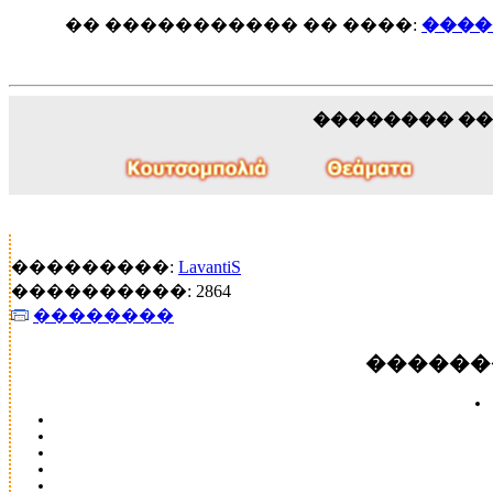
�� ����������� �� ����:
����
�������� �
���������:
LavantiS
����������: 2864
��������
������