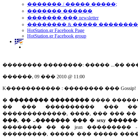
������� / ����� �����;
������� ������
������� ��� newsletter
�������� & ����� �������
HotStation.gr Facebook Page
HotStation.gr Facebook group
�������� ��������: ����� ...�� ��
������, 09 ��� 2010 @ 11:00
K����������� : �������� ��� Gossip!
�
�������� ��������
���� �����
�� ��� ���������� ��� ��
�������������, ����, ��� ��� �
���, �� ..������� ��� � sexy �����
�������� �� �� jean ��������� -
���������, ����� ��� ����� ���