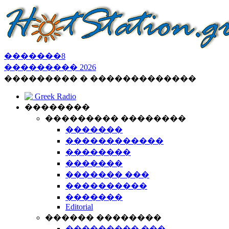
�������
8
���������
2026
��������� � �������������
Greek Radio
��������
��������� ��������
�������
������������
��������
�������
������� ���
����������
�������
Editorial
������ ��������
��������� ���