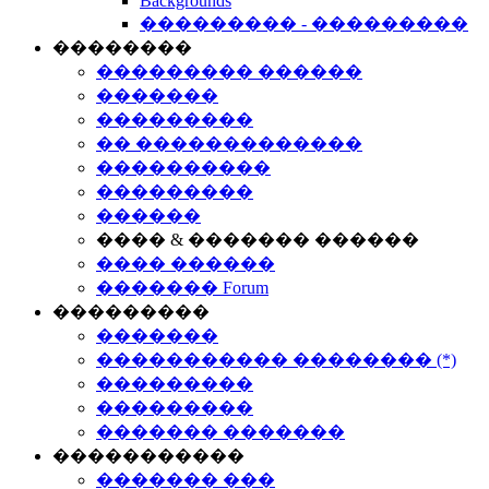
Backgrounds
��������� - ���������
��������
��������� ������
�������
���������
�� �������������
����������
���������
������
���� & ������� ������
���� ������
������� Forum
���������
�������
����������� �������� (*)
���������
���������
������� �������
�����������
������� ���