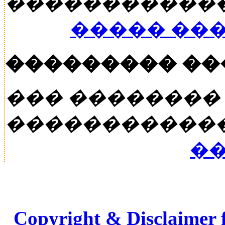
�����������
����� ��
��������� �
��� ��������
�����������
��
Copyright & Disclaimer 