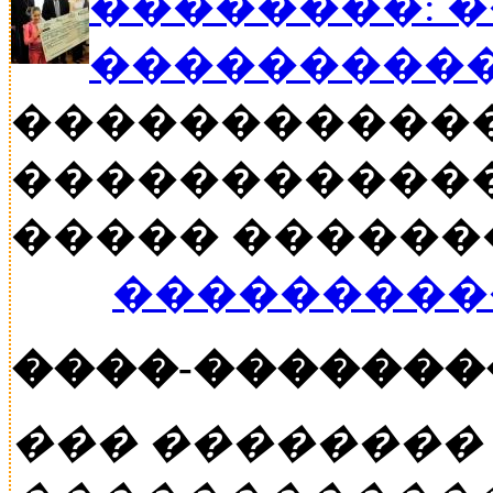
��������: 
���������
�����������
������������
����� ������� �
���������
����-�������
��� ��������