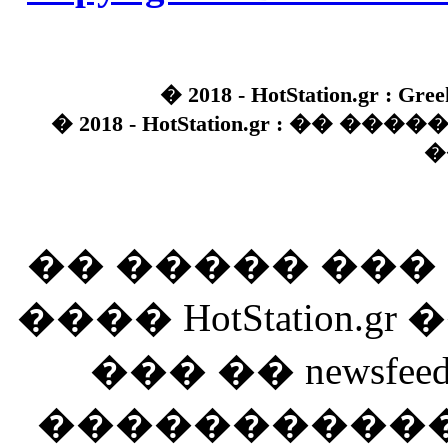
� 2018 - HotStation.gr : Gree
� 2018 - HotStation.gr : �� 
�
�� ����� ��
���� HotStation
��� �� newsfeed
������������