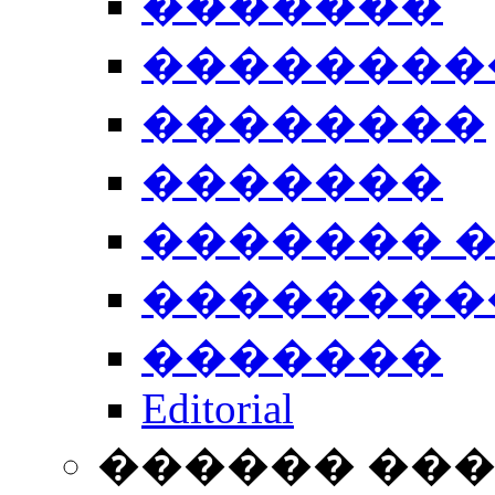
�������
��������
��������
�������
������� 
��������
�������
Editorial
������ ��