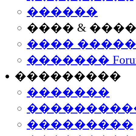
������
���� & ���
���� ����
������� Foru
���������
�������
����������
���������