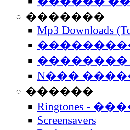
������ �
�������
Mp3 Downloads (To
�����������
�������� 
N��� �����
������
Ringtones - ��
Screensavers