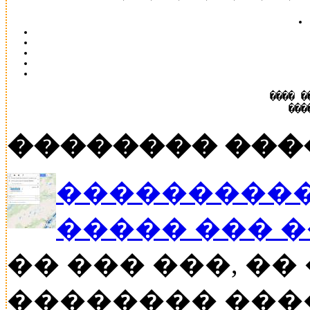
���� �
���
�������� ���
����������
����� ��� 
�� ��� ���, �
�������� ���