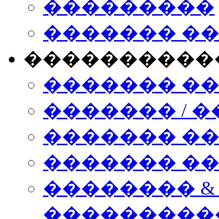
���������
������� �
����������
������� �
������� / �
������� �
������� ��� n
�������� &
���������