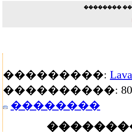
�������� �
���������:
Lava
����������: 80
��������
�������