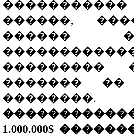
�����������
������, ���
������ �
��������
��������� 
������� ��
������
������������
1.000.000$ �����