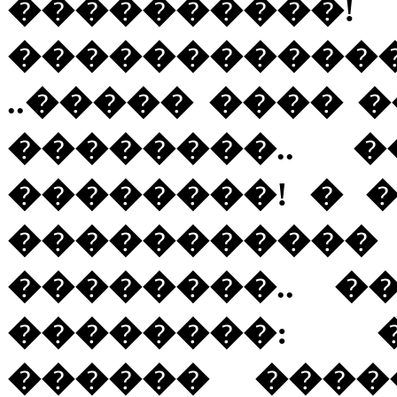
��������
����������
..����� ���� 
��������.. 
��������! � 
��������
��������.. 
��������: �
������ ����