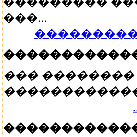
��������� ���
���...
���������
�����������
��� ��������
�����������
�����������