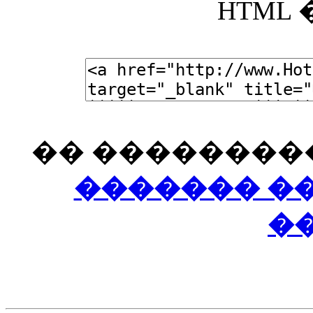
HTML
�� ���������
������� ��
��