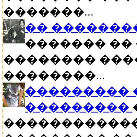
�������...
�� �������
������� �� 
�������� ���
��������...
��������� �
���������
������������