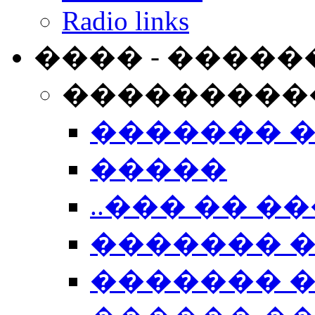
Radio links
���� - �����
���������
������� 
�����
..��� �� ��
������� 
������� �