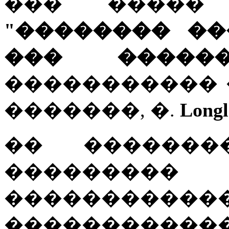
��� �����
"�������� �
��� ������
����������� 
�������, �.
Long
�� �������
������
�������
�����������