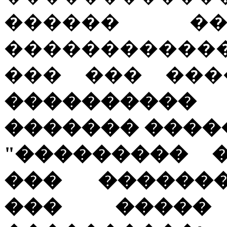
������ ��
�����������
��� ��� ���
���������� 
������� ����
"��������� 
��� �������
��� �����