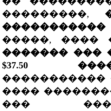
�� ���������
���������,
�����������
�����, ����
������� ��� 
$37.50 ���
����������� 
���� �������
��� ���