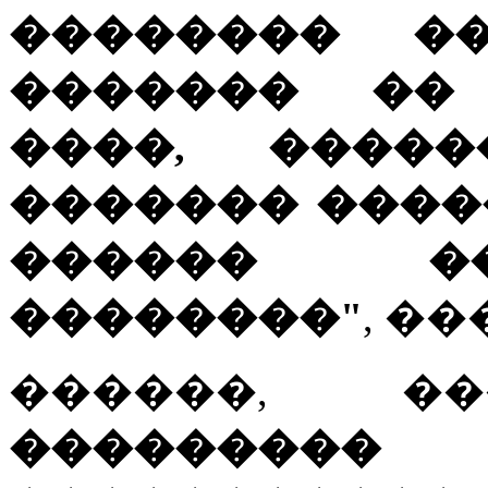
�������� �
������� ��
����, ����
������� ����
������ �
��������"
, ��
������,
���������