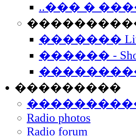
..��� � �
���������� -
������� Live
������ - Sho
��������
���������
���������
Radio photos
Radio forum