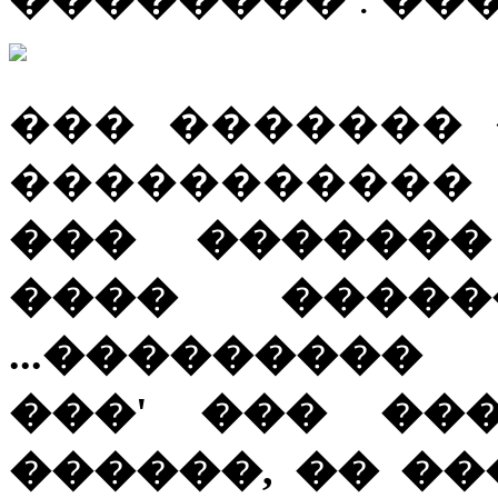
��� �������
�����������
��� �������
���� ����
...��������
���' ��� ��
������, �� �