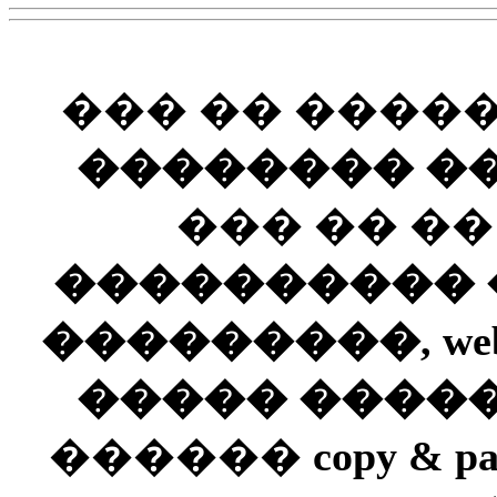
��� �� ����
�������� ��
��� �� �
���������� ��
���������, web
����� ����
������
copy & pa