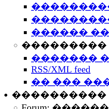
��������
��������
������ �
��������� 
������� 
RSS/XML feed
�� ��� ��
����������
Forum: �����