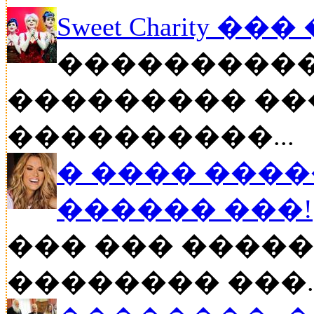
Sweet Charity ��
����������
��������� ��
����������...
� ���� ����
������ ���!
��� ��� �����
�������� ���..