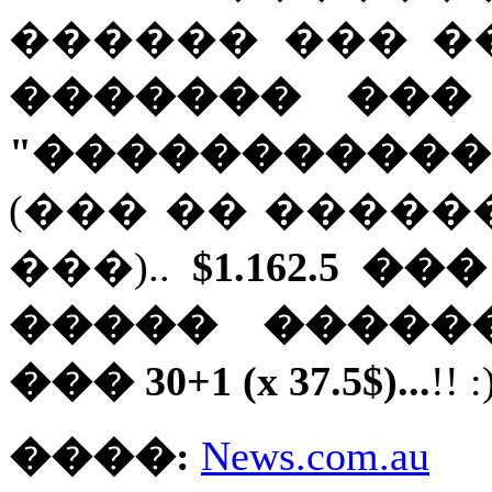
������ ��� 
������� ���
"����������
(��� �� �����
���)..
$1.162.5 
����� �����
��� 30+1 (x 37.5$)...
!! :
����:
News.com.au