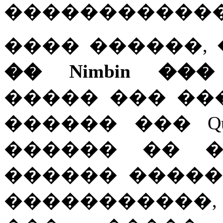
������������
���� ������,
�� Nimbin ��
����� ��� ��
������ ��� Que
������ �� �
������ �����
�����������