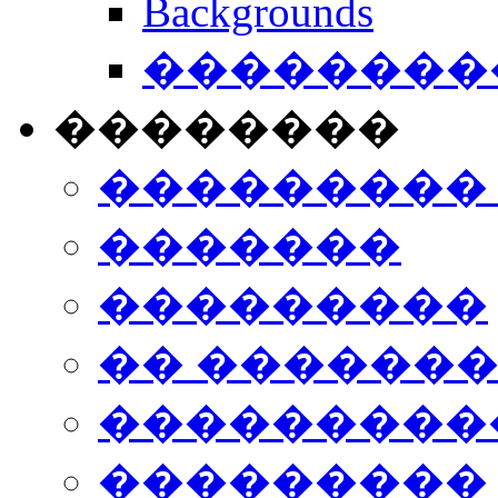
Backgrounds
���������
��������
���������
�������
���������
�� ������
���������
���������