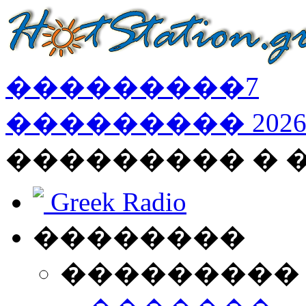
���������
7
���������
202
��������� � 
Greek Radio
��������
���������