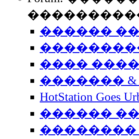
����������
������ �
��������
���� ���
������� &
HotStation Goe
������ �
�������� 