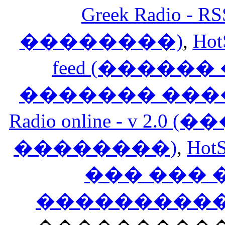
Greek Radio 
��������)
,
Hot
feed (�����
������� ���
Radio online - v 
��������)
,
HotS
��� ���
�����������