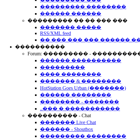
��������� ��������
������ ������
��������� �� �� ��� ���
������� �����
RSS/XML feed
�� ��� ��� ��� ������ �
����������
Forum: ��������� - ���������
������ ����������
���������
���� ��������
������� & ��������
HotStation Goes Urban (�������)
������ ��������
�������� - �������
..��� � �����������
���������� - Chat
������� Live Chat
������ - Shoutbox
��������� ��������