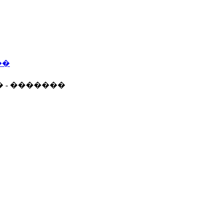
��
� - �������