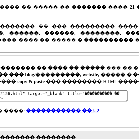
���� �� ����� ��
�������
����
21
�������� �� ��� ��������� ���
�, ������, ������, ��������, ��
��� ���� �� ����� �
����������
�������� �� ���� �� �����
��� �� 
�� blog/���������, website, ����� � 
�����
copy & paste
��� �������� HTML ����
 ����:
����������� �� U2
�������� ��������