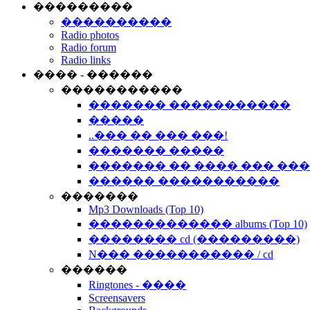
���������
����������
Radio photos
Radio forum
Radio links
���� - ������
�����������
������� �����������
�����
..��� �� ��� ���!
������� �����
������� �� ���� ��� ��
������ �����������
�������
Mp3 Downloads (Top 10)
������������� albums (Top 10)
�������� cd (���������)
N��� ����������� / cd
������
Ringtones - ����
Screensavers