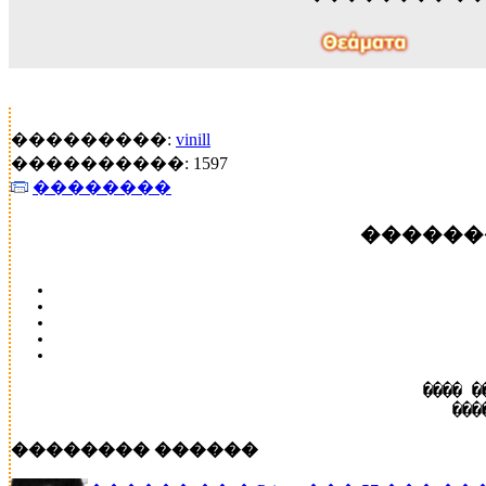
���������:
vinill
����������: 1597
��������
������
���� �
���
�������� ������