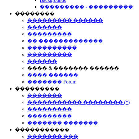
Backgrounds
��������� - ���������
��������
��������� ������
�������
���������
�� �������������
����������
���������
������
���� & ������� ������
���� ������
������� Forum
���������
�������
����������� �������� (*)
���������
���������
������� �������
�����������
������� ���