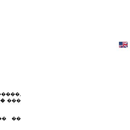
����,
��
���
�� ��