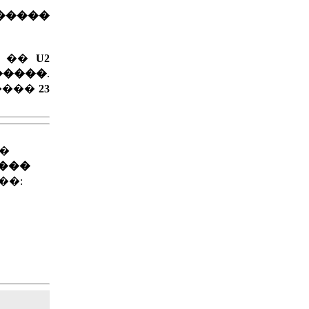
 �����
� ��
U2
�����
.
����
23
��
����
��: