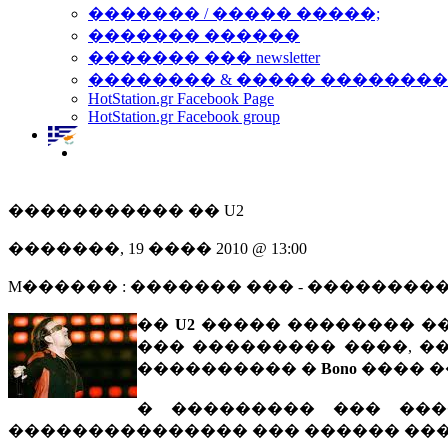
������� / ����� �����;
������� ������
������� ��� newsletter
�������� & ����� �������
HotStation.gr Facebook Page
HotStation.gr Facebook group
����������� �� U2
�������, 19 ���� 2010 @ 13:00
M������ : ������� ��� - ��������
��
U2
����� �������� ��
��� ��������� ����, �
���������� �
Bono
���� �
� ��������� ��� ��
��������������� ��� ������ ���