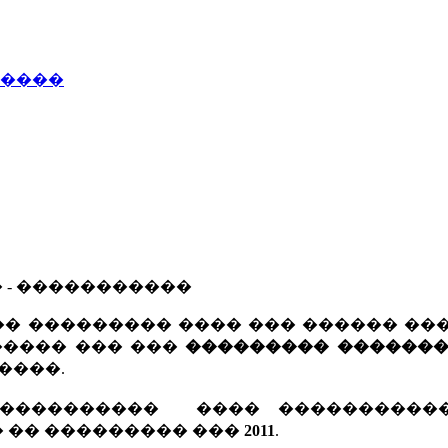
�����
� - �����������
� ��������� ���� ��� ������ ���
����� ��� ���
��������� ������
����.
����������� ���� ����������
 �� ��������� ���
2011
.