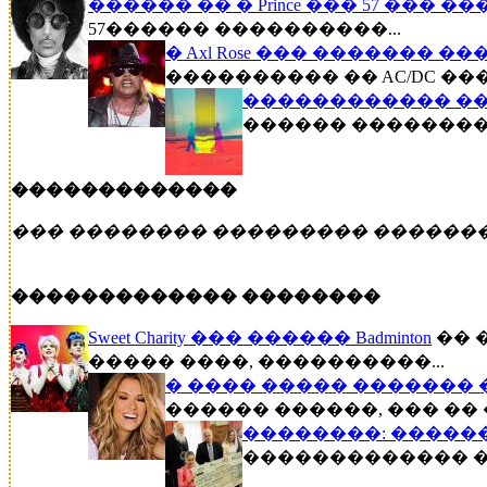
������ �� � Prince ��� 57 ��� �
57������ ����������...
� Axl Rose ��� ������� �
���������� �� AC/DC ��
������������ ��
������ �������� �
�������������
��� �������� ��������� ������
������������� ��������
Sweet Charity ��� ������ Badminton
�� 
����� ����, ����������...
� ���� ����� ������� 
������ ������, ��� �� 
��������: �����
������������� ��