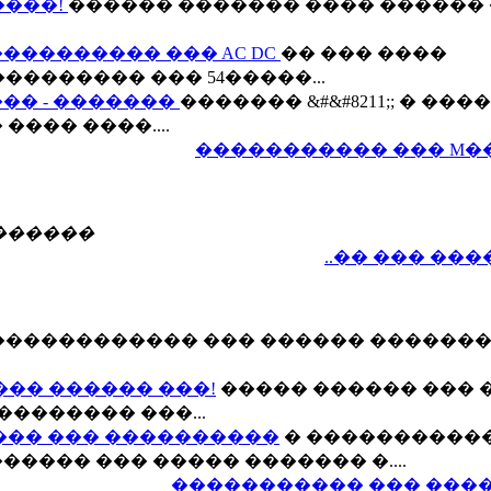
�����!
������ ������� ���� ������ 
����������� ��� AC DC
�� ��� ����
��������� ��� 54�����...
�� - �������
������� &#&#8211;; � ���
��� ����....
����������� ��� M�
������
..�� ��� ��
������������ ��� ������ ������
��� ������ ���!
����� ������ ��� 
�������� ���...
��� ��� ����������
� ����������
���� ��� ����� ������� �....
����������� ��� ����