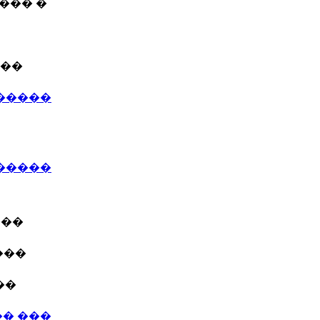
��� �
���
�����
������
���
���
��
� ���