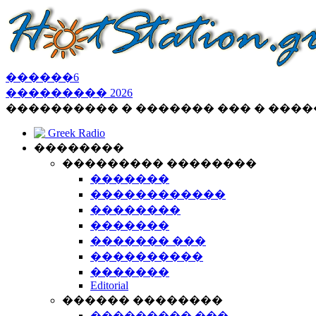
������
6
���������
2026
���������� � ������� ��� � ���
Greek Radio
��������
��������� ��������
�������
������������
��������
�������
������� ���
����������
�������
Editorial
������ ��������
��������� ���