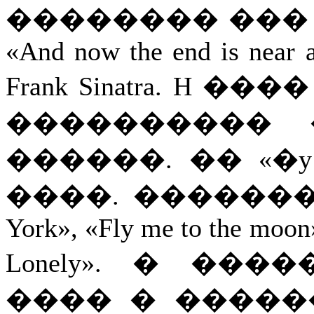
�������� ��� 
«And now the end is near an
Frank Sinatra. H 
���������� 
������. �� «�y
����. ���������
York», «Fly me to the moon
Lonely». � ��
���� � �����