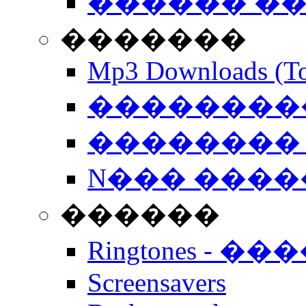
������ �
�������
Mp3 Downloads (To
�����������
�������� 
N��� �����
������
Ringtones - ��
Screensavers