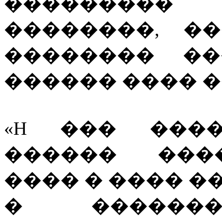
��������
��������, �
�������� ��
������ ���� �
«H ��� ���
������ ����
���� � ���� �
� �������