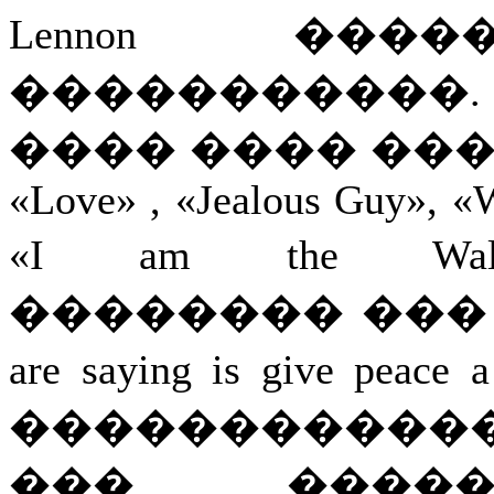
Lennon ��
�����������
���� ���� ��
«Love» , «Jealous Guy», «
«I am the Wal
�������� ��� ��� 
are saying is give pea
�����������
��� �����