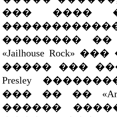
��� ���� 
������������
�������� ��
«Jailhouse Rock»
����� ��� ��
Presley �����
��� �� �� «Ama
������ ����