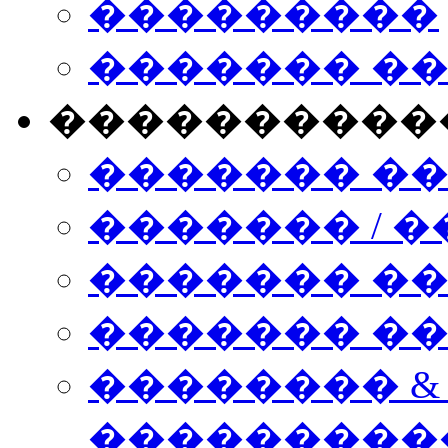
���������
������� �
����������
������� �
������� / �
������� �
������� ��� n
�������� &
���������