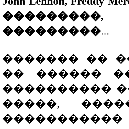
John Lennon, Freddy Me
���������, 
���������
...
������� �� �
�� ������ �
���������� �
�����, ����
�����������