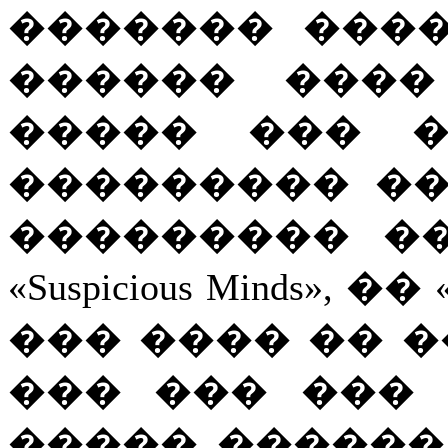
������� ���
������ ����
����� ��� �
��������� ��
��������� �� «It
«Suspicious Minds», ��
��� ���� �� 
��� ��� ���
����� ������