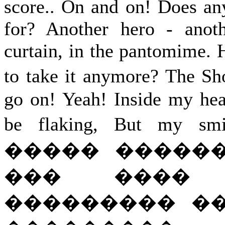
score.. On and on! Does a
for? Another hero - anot
curtain, in the pantomime. 
to take it anymore? The 
go on! Yeah! Inside my he
be flaking, But my smi
����� �����
��� ���� 
��������� �