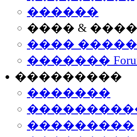
������
���� & ���
���� ����
������� Foru
���������
�������
����������
���������