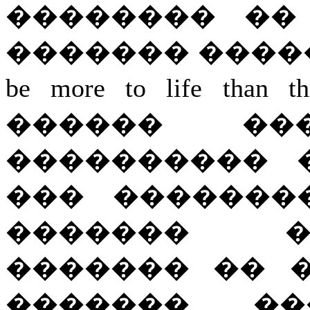
�������� ��
������� ������� 
be more to life t
������ ���
���������� 
��� ���������
������� �
������� �� ��
������� �