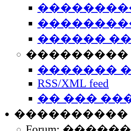
��������
��������
������ �
��������� 
������� 
RSS/XML feed
�� ��� ��
����������
Forum: �����