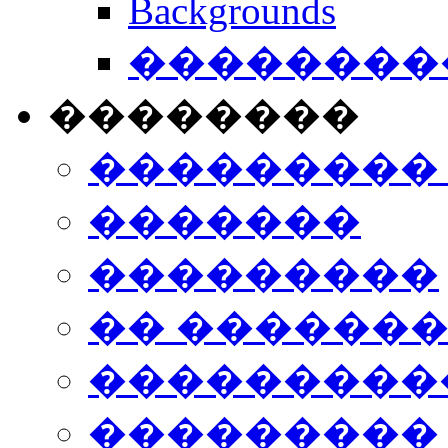
Backgrounds
���������
��������
���������
�������
���������
�� ������
���������
���������