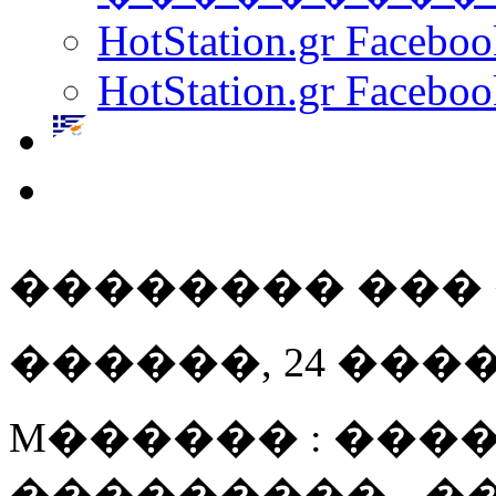
HotStation.gr Facebo
HotStation.gr Faceboo
�������� ��� �
������, 24 ���� 20
M������ : ����
��������� - 