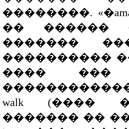
��������. «�ama jus
�� ������ 
������� ��
���������� �
���� ��� «Boh
������������ � 
walk (���� 
������� �� ��