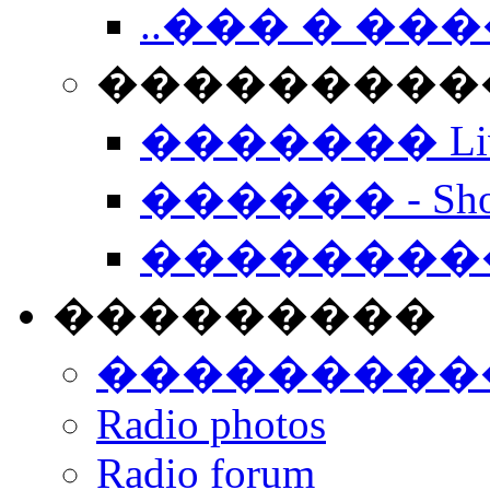
..��� � �
���������� -
������� Live
������ - Sho
��������
���������
���������
Radio photos
Radio forum