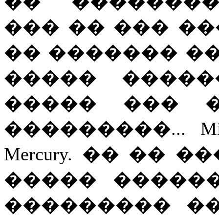
�� ��������
��� �� ��� �
�� ������� ��
����� �����
����� ��� �
���������... Mich
Mercury. �� ��
����� ������
��������� �