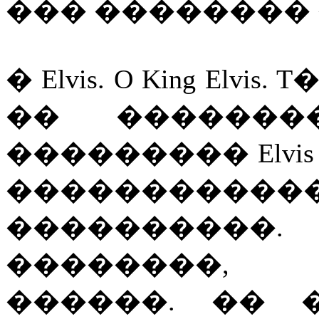
��� �������� 
� Elvis. O King El
�� �������
��������� Elvis 
������������� �
���������
��������,
������. �� 