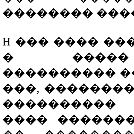
�������� �����
H ��� ���� ���
� �����
���������� �
���, ��������
���������� 
���� ������