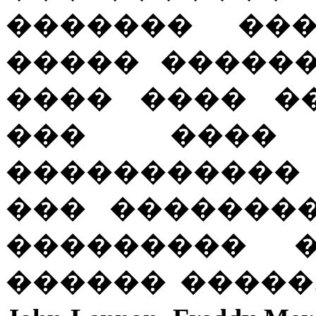
������� ���
����� �����
���� ���� �
��� ���� 
�����������
��� ��������
��������� 
������ �����