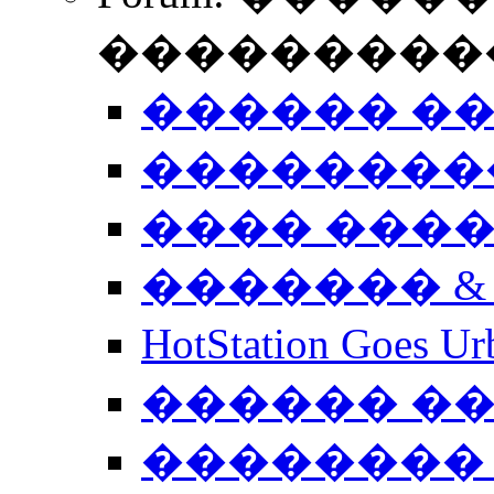
����������
������ �
��������
���� ���
������� &
HotStation Goe
������ �
�������� 