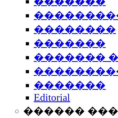
�������
��������
��������
�������
������� 
��������
�������
Editorial
������ ��