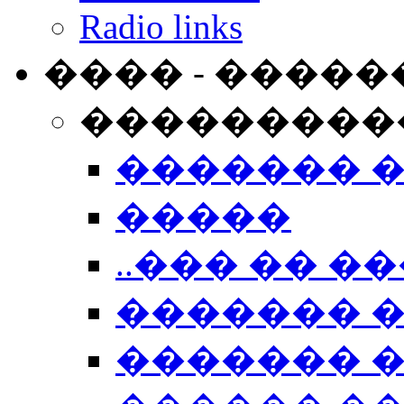
Radio links
���� - �����
���������
������� 
�����
..��� �� ��
������� 
������� �