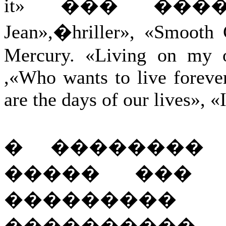
it» ��� ����
Jean»,�hriller», «Smo
Mercury. «Living on my 
,«Who wants to live forev
are the days of our lives», «
� �������� 
����� ��� 
���������
���������� 