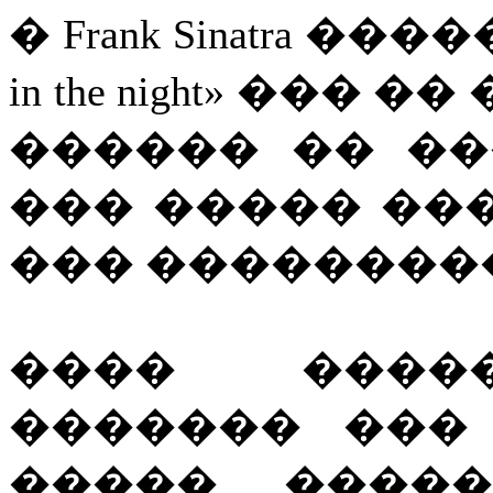
� Frank Sinatra ���
in the night» ��
������ �� ��
��� ����� ��
��� ��������� �
���� �����
������� ���
����� ����