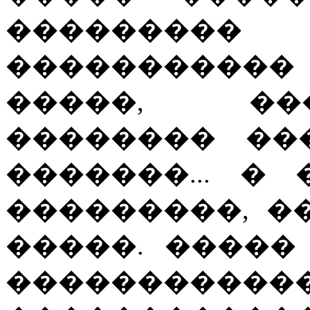
��������
�����������
�����, ��
�������� ��
�������... �
���������, �
�����. ����� � 
�����������