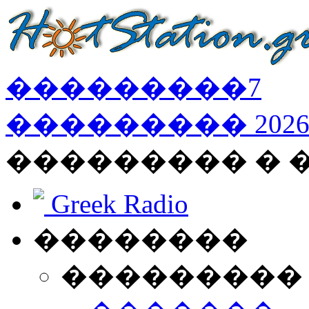
���������
7
���������
202
��������� � 
Greek Radio
��������
���������