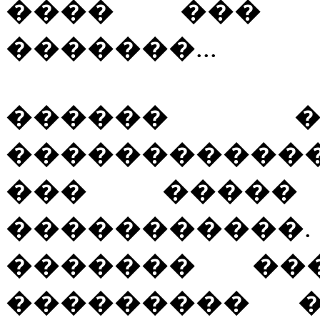
���� ��� 
�������...
������ �
�����������
��� �����
�����������.
������� ��
��������� 