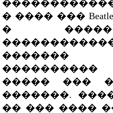
������������
� ���� ��� Beat
� �����
�����������
������� 
����������
����� ��� ��
�������. ���
�� ��� ���� 