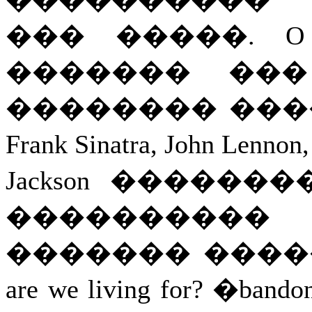
��� �����. O 
������� ���
�������� �������
Frank Sinatra, John Lenn
Jackson �����
����������
������� �������..
are we living for? �bandon