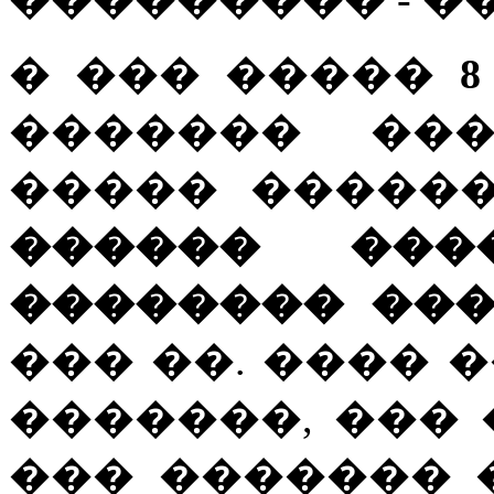
� ��� �����
������� �
����� �����
������ ���
�������� ��
��� ��. ���� 
�������, ���
��� ������� 