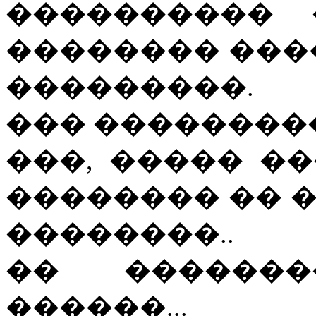
���������� 
�������� ���
���������.
��� ��������
���, ����� �
�������� �� 
��������..
�� ������
������...