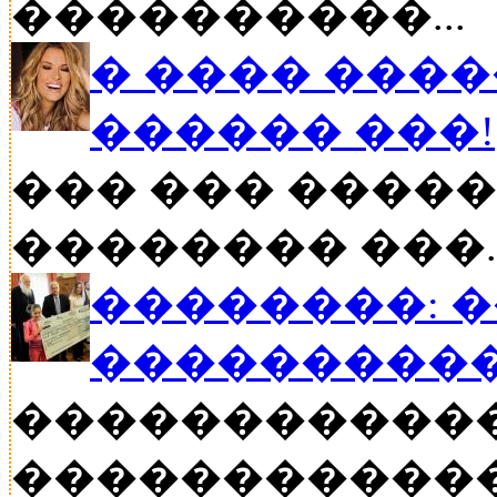
����������...
� ���� ����
������ ���!
��� ��� �����
�������� ���..
��������: 
���������
�����������
������������