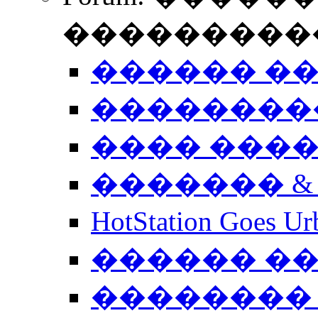
����������
������ �
��������
���� ���
������� &
HotStation Goe
������ �
�������� 