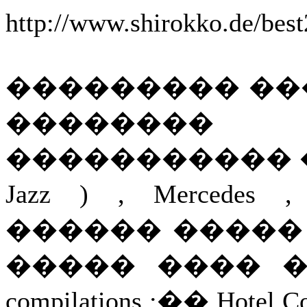
http://www.shirokko.de/best
��������� ��� Cl
��������
����������� ����
Jazz ) , Mercede
������ �����
����� ���� 
compilations :�� Hotel Cost