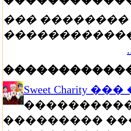
��� ��������
�����������
�����������
Sweet Charity ��
����������
��������� ��