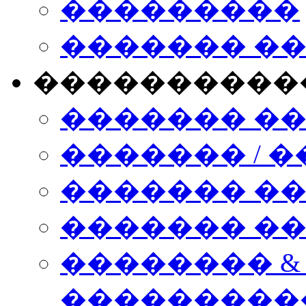
���������
������� �
����������
������� �
������� / �
������� �
������� ��� n
�������� &
���������