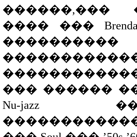
������,��� 
���� ��� Brend
���������
�����������
�����������
��� ������ �� 
Nu-jazz 
�������������
��� Soul ��� ’50s,’6