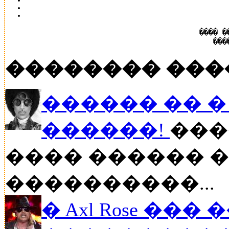
���� �
���
�������� ���
������ �� � P
������!
���
���� ������ �
����������...
� Axl Rose ��