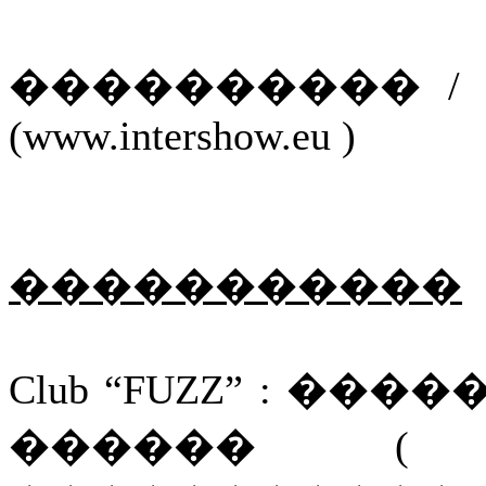
���������� / ��
(www.intershow.eu )
�����������
Club “FUZZ” : ��
������ (