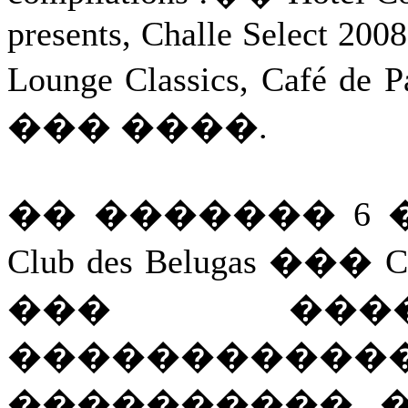
presents, Challe Select 2008
Lounge Classics, Ca
��� ����.
�� ������� 6 
Club des Belugas ��
��� ���
�����������
���������� 