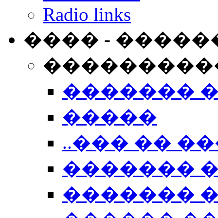
Radio links
���� - �����
���������
������� 
�����
..��� �� ��
������� 
������� �