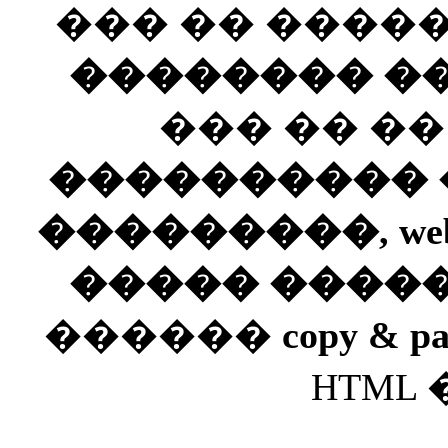
��� �� ����
�������� ��
��� �� �
���������� ��
���������, web
����� ����
������
copy & pa
HTML