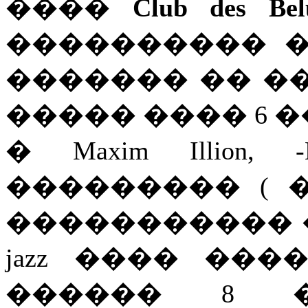
����
Club des Bel
���������� ��
������� �� �
����� ���� 6 
� Maxim Illion
��������� ( 
����������� 
jazz ���� ���
������ 8 �