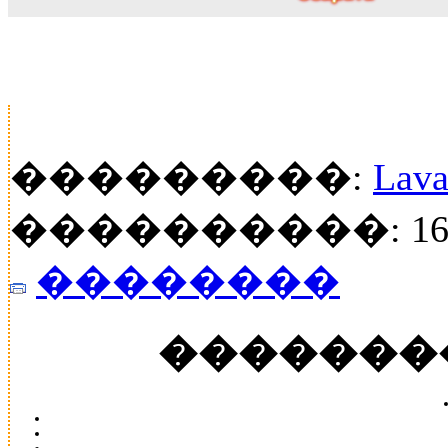
���������:
Lava
����������: 16
��������
�������