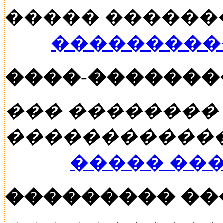
����� ������� �
���������
����-�������
��� ��������
�����������
����� ��
��������� �