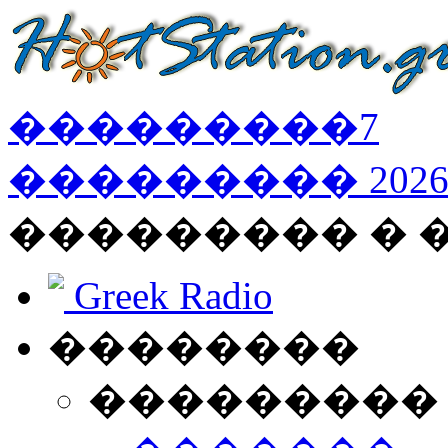
���������
7
���������
202
��������� � 
Greek Radio
��������
���������