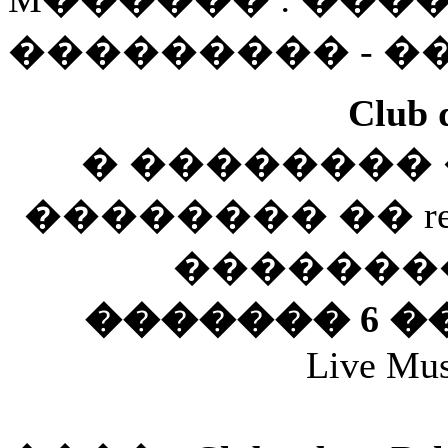
��������� - 
Club 
� �������� ��� 
�������� �� ret
�������
������� 6 �
Live Mu