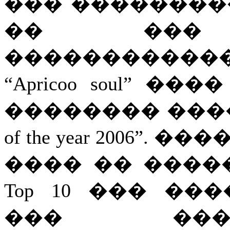
��� ��������
�� ��� 
������������ ��
“Apricoo soul” 
�������� ������
of the year 2006”
���� �� ����
Top 10 ��� ��
��� ���