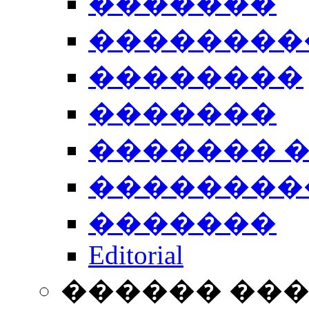
�������
��������
��������
�������
������� 
��������
�������
Editorial
������ ��