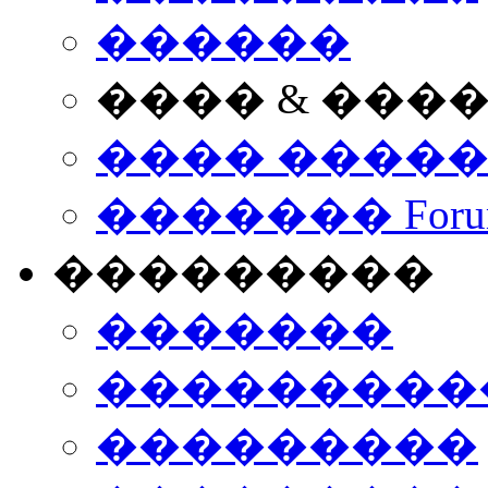
������
���� & ���
���� ����
������� Foru
���������
�������
����������
���������