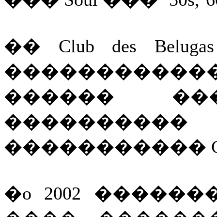
�� Club des Belu
�����������
������ ��
���������
����������� CD
�o 2002 �����