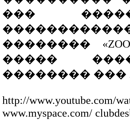
��� ����
��������
�������� «ZOO
����� ���
�������� ��� 2
http://www.youtube.com/
www.myspace.com/ clubdes