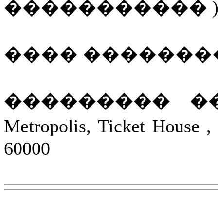
����������� 
���� ����������
��������� ���
Metropolis, Ticket House 
60000