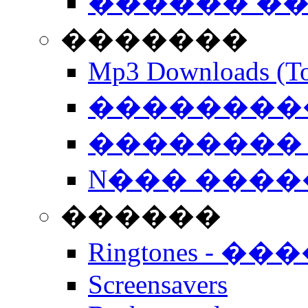
������ �
�������
Mp3 Downloads (To
�����������
�������� 
N��� �����
������
Ringtones - ��
Screensavers