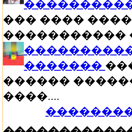
�����������
��� ���� �����
����������� ��
����������
�������
���
������ �����
����....
��������
�����������