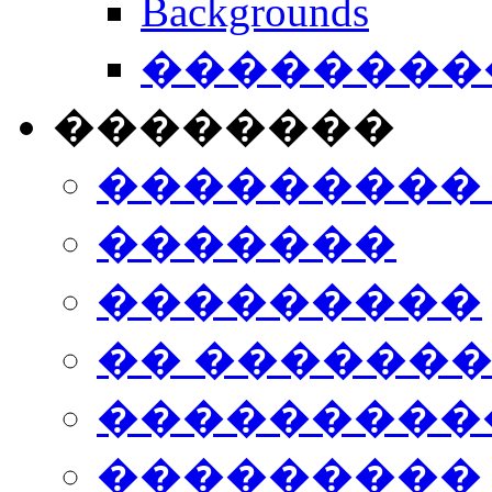
Backgrounds
���������
��������
���������
�������
���������
�� ������
���������
���������