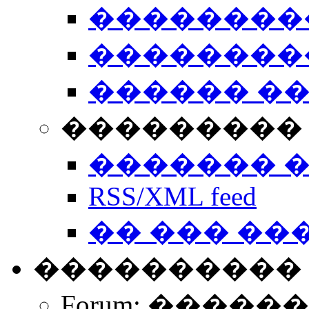
��������
��������
������ �
��������� 
������� 
RSS/XML feed
�� ��� ��
����������
Forum: �����