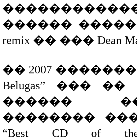
�����������
������ �������� 
remix �� ��� Dean Mar
�� 2007 ����������
Belugas” ��� �� 
������ �
�������� ���
“Best CD of th