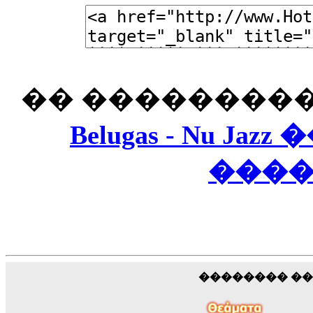
�� ���������
Belugas - Nu J
���
�������� �