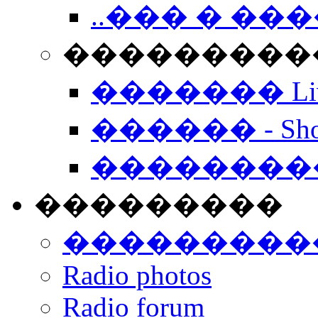
..��� � �
���������� -
������� Live
������ - Sho
��������
���������
���������
Radio photos
Radio forum