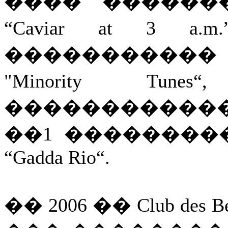
���� ������
“Caviar at 3 a
�����������
"Minority Tu
�����������
��1 ��������� “H
“Gadda Rio“.
�� 2006 �� Club d