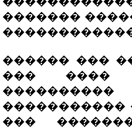
�����������
������� ����
������������
������ ��� �
��� ���� 
��������
����������� 
��� �������