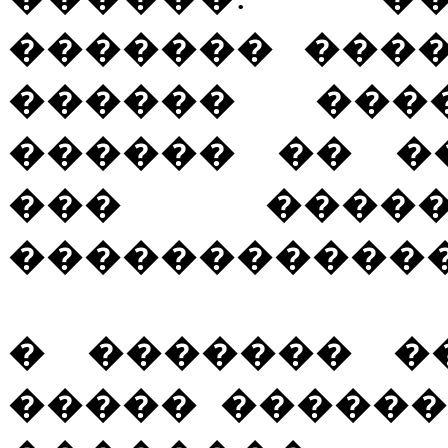
������� ���
������ ���
������ �� �
��� ���
������������
� ������� �
����� ������