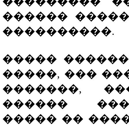
��������� �
������ ����
����������.
����� ������
�����, ��� ��
�������, �
������ ���
����� �� ���