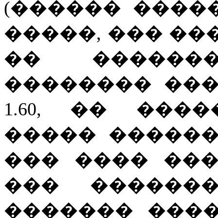
(������ ����
�����, ��� ��
�� ������
�������� ���
1.60, �� ��
����� ������
��� ���� ��
��� �������
������� ���