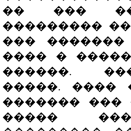
�� ��� �
��������� ��
��� �������
���� � ����
������. ��
�����. ����
������� ��� 
����� ���