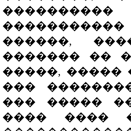
��������
�����������
������, ���
������� �� 
�����, �����
��� �������
��� ����� �
���� ���� 