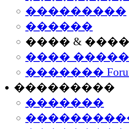
���������
������
���� & ���
���� ����
������� Foru
���������
�������
����������