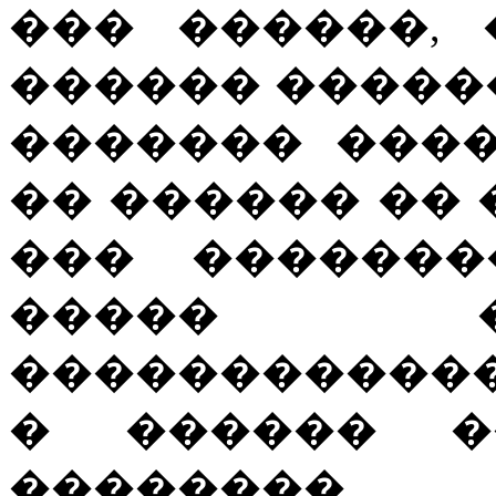
��� ������,
������ �����
������� ����
�� ������ �� 
��� �������
����� 
������������
� ������ �
��������.