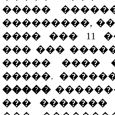
����� �����
���������, �
���� ��� 11 
��� ��� ����
����� ���� 
�����. �����
�����
������
��� �������