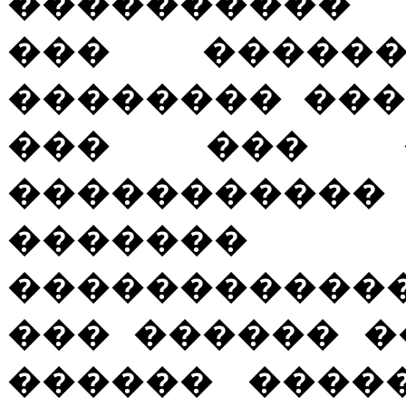
���������� 
��� �����
�������� ���
��� ��� �
����������� 
������
����������
��� ������ �
������ ����