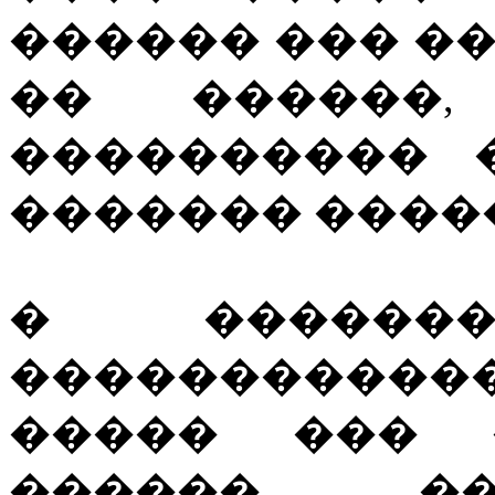
������ ��� �
�� ������,
���������� 
������� ����
� �������
�����������
����� ��� 
������. �