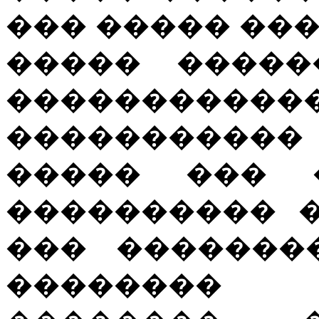
��� ����� ���
����� �����
�������
����������
����� ��� �
���������� 
��� �������
�������� 