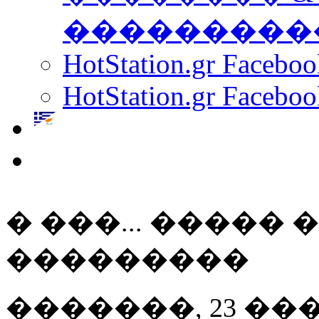
���������
HotStation.gr Facebo
HotStation.gr Faceboo
� ���... �����
���������
�������, 23 ��� 20