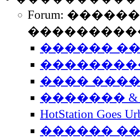
Forum: �����
����������
������ �
��������
���� ���
������� &
HotStation Goe
������ �