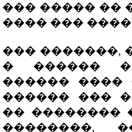
��� ����� ��
���� ��� ����
��� �������,
� ������ �
������ ����
������ ��� �
�� �������� 
��������, 