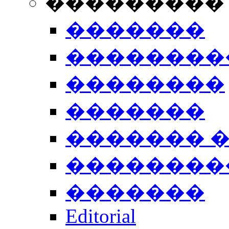
���������
�������
��������
��������
�������
������� 
��������
�������
Editorial