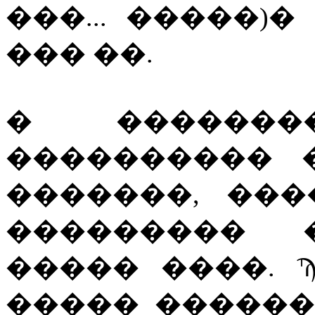
���... �����)
��� ��.
� �������
���������� 
�������, ��
��������� 
����� ����. 
����� ������