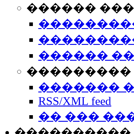
������ ��
��������
��������
������ �
��������� 
������� 
RSS/XML feed
�� ��� ��
����������