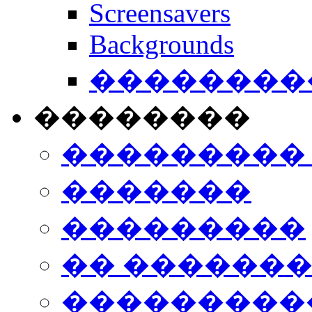
Screensavers
Backgrounds
���������
��������
���������
�������
���������
�� ������
���������