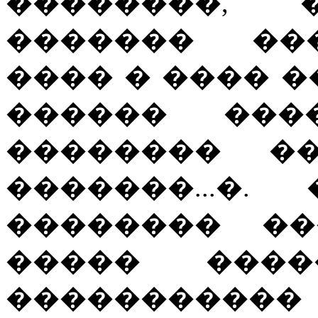
��������,
������� ��
���� � ���� �
������ ���
�������� �
�������...�
�������� ��
����� ���
�����������