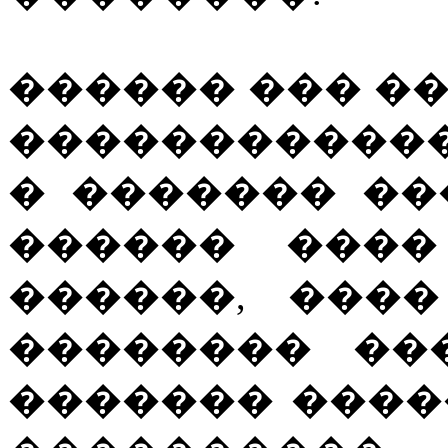
������ ��� �
������������ 
� ������� ��
������ ����
������, ���
�������� ��
������� ����