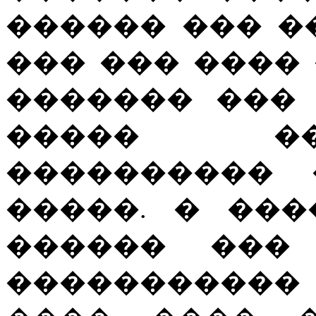
������ ��� �
��� ��� ���� 
������� ���
����� ��
���������� 
�����. � ��
������ ��� 
�����������