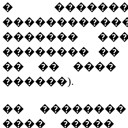
� �����
������������
������� ��
�������� ��
�� �� ���� 
������).
�� ��������
���� ����� 