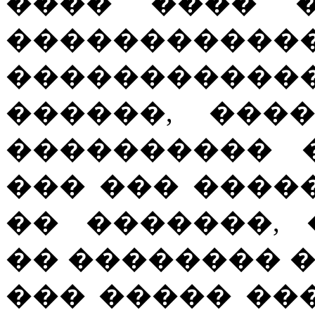
���� ���� �
�����������
������������
������, ���
���������� 
��� ��� ����
�� �������,
�� �������� 
��� ����� ��