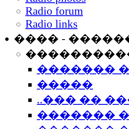
Radio forum
Radio links
���� - �����
���������
������� 
�����
..��� �� ��
������� 