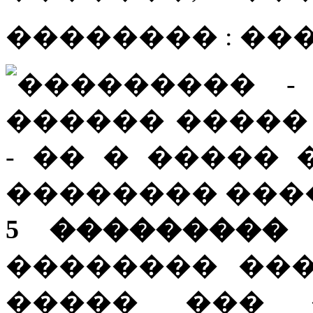
�������� : ��
5 ��������� 1
�������� ��
����� ��� 