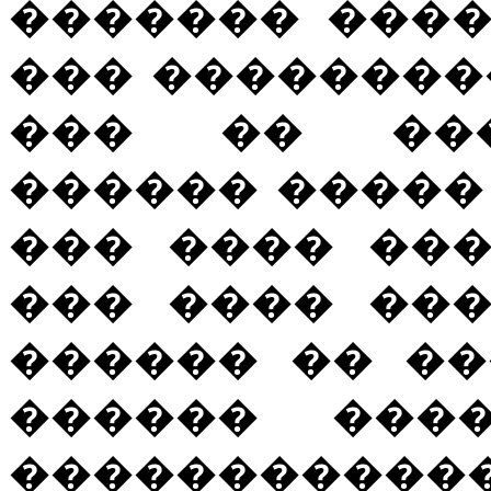
������� ���
��� ��������
��� �� ���
������ �����
��� ���� ��
��� ���� ��
������ �� ��
������ ���
�����������