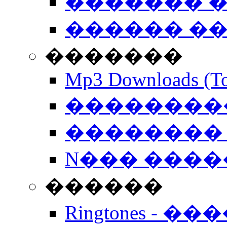
������� �
������ �
�������
Mp3 Downloads (To
�����������
�������� 
N��� �����
������
Ringtones - ��