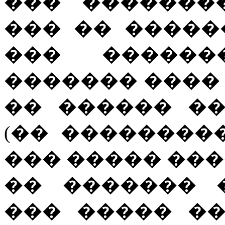
��� �������
��� �� �����
��� ������
������� ����
�� ������ �
(�� ��������
��� ����� ���
�� ������� 
��� ����� �