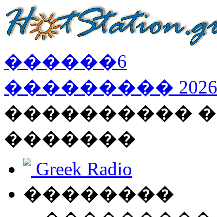
������
6
���������
202
���������� �
�������
Greek Radio
��������