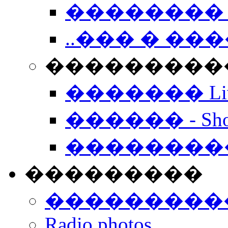
�������� 
..��� � �
���������� -
������� Live
������ - Sho
��������
���������
���������
Radio photos