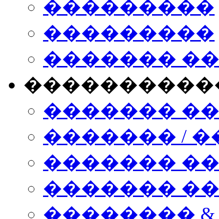
���������
���������
������� �
����������
������� �
������� / �
������� �
������� ��� n
�������� &