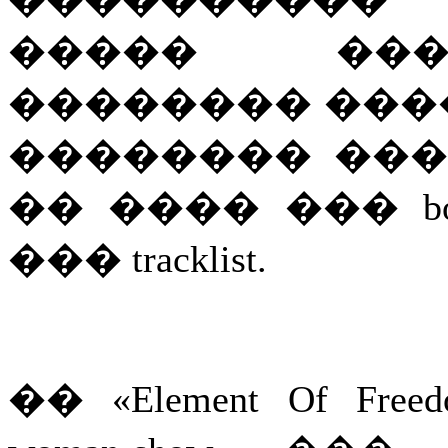
����� ���
�������� ����
�������� ���
�� ���� ��� bon
��� tracklist.
�� «Element Of Fr