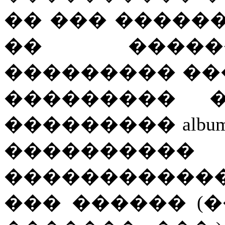
�� ��� ������
�� �����
��������� ��
��������� 
��������� albu
�������
�����������
��� ������ (