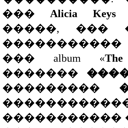
���
Alicia Keys
�����, ��� 
�����������
��� album «
The
�������
���
���������
���������
����������� �