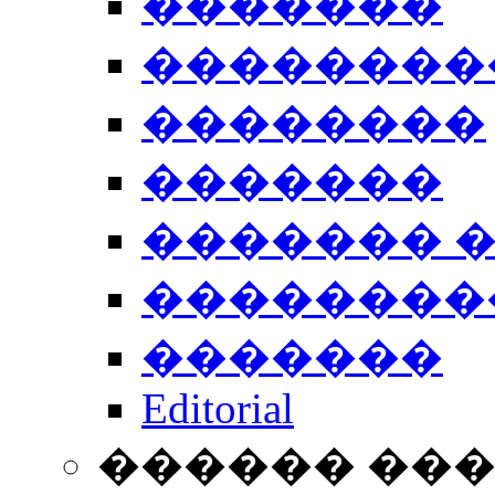
�������
��������
��������
�������
������� 
��������
�������
Editorial
������ ��