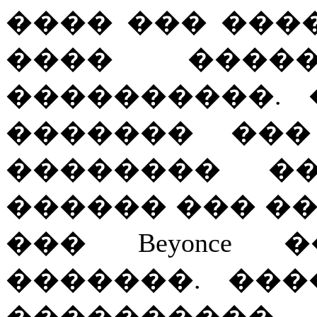
���� ��� ����
���� ����
����������.
������� ��� �
�������� �
������ ��� �
��� Beyonce
�������. ��
���������� 