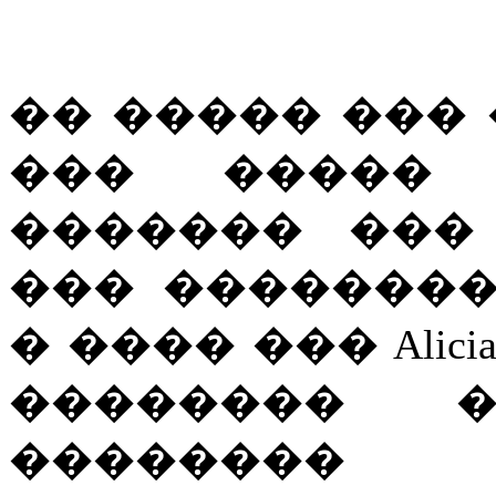
�� ����� ���
��� �����
������� ���
��� ��������
� ���� ��� Alici
�������� �
�������