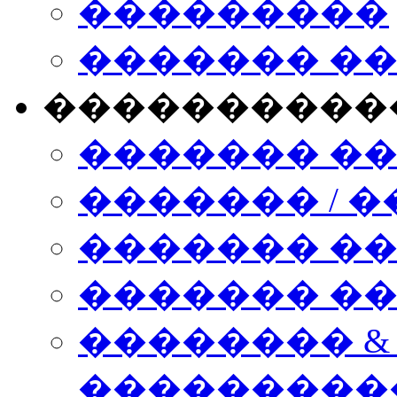
���������
������� �
����������
������� �
������� / �
������� �
������� ��� n
�������� &
���������