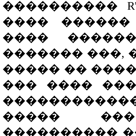
���������� R'
���� ������
���� ������
������� ���, �
����� �� �����
��� ���� ��
�����������
����� ���
���������� �