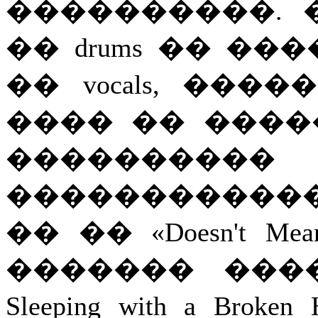
����������. 
�� drums �� �
�� vocals, ��
���� �� ����
�������
�����������
�� �� «Doesn't Me
������� ����
Sleeping with a Bro