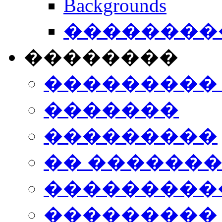
Backgrounds
���������
��������
���������
�������
���������
�� ������
���������
���������