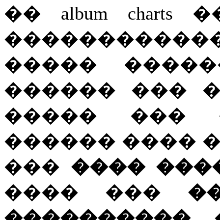
�� album chart
������������
����� �����
������ ��� 
����� ��� 
������ ���� 
���
���� ����
���� ���
�
����������
.