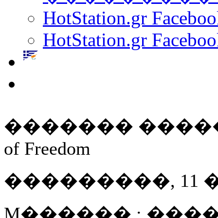
HotStation.gr Facebo
HotStation.gr Faceboo
������� ������: Ali
of Freedom
���������, 11 ���
M������ : ����