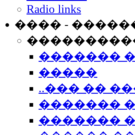
Radio links
���� - �����
���������
������� 
�����
..��� �� ��
������� 
������� �