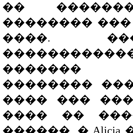
�� ������
�������� ���
����. ��
����������
������� �
�������� ��� 
���� ��� ��
���� �� ���
������. � Alic