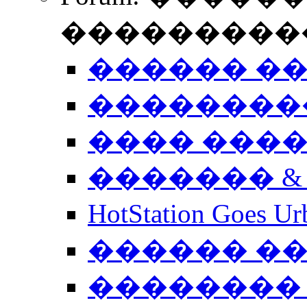
����������
������ �
��������
���� ���
������� &
HotStation Goe
������ �
�������� 