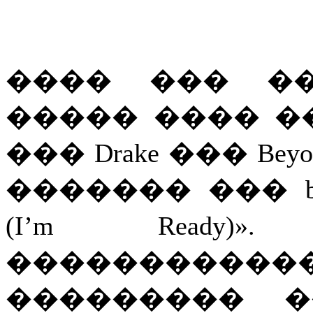
���� ��� ��
����� ���� �
��� Drake ��� Be
������� ��� backr
(I’m Ready
��������
��������� �