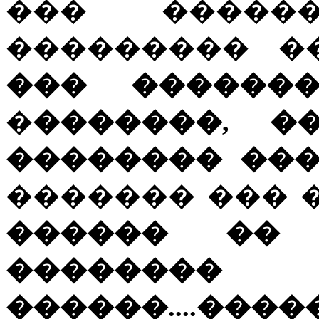
��� �����
��������� 
��� ������
�
�������, �
�������� ��� in
������� ��� �
������ �� 
��������
������....����