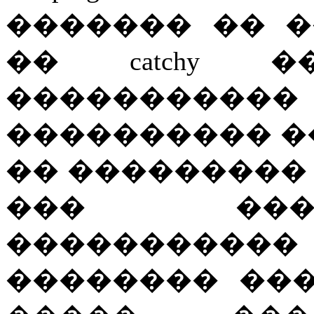
������� �� 
�� catchy 
�����������
���������� �
�� ���������
��� ���
����������
�������� ��