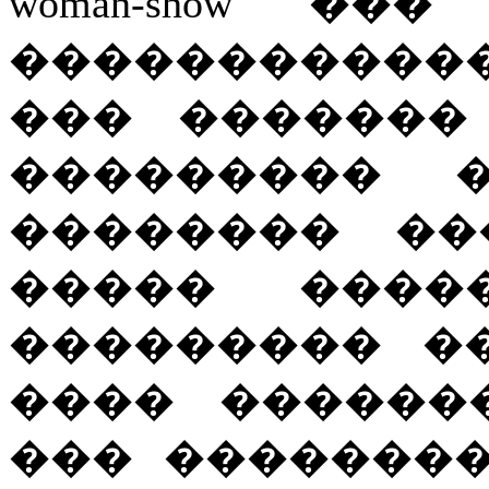
woman-show ��� 
�����������
��� �������
��������� 
�������� ��
����� �����
��������� �
���� ������
��� ���������