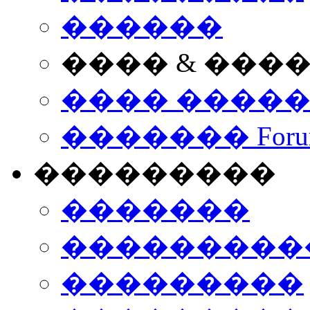
������
���� & ���
���� ����
������� Foru
���������
�������
����������
���������