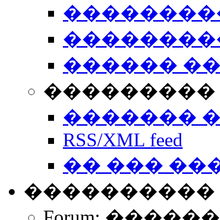
��������
��������
������ �
��������� 
������� 
RSS/XML feed
�� ��� ��
����������
Forum: �����