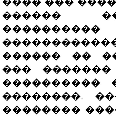
���� ��� ���
������ �
���������
����������
������ �� �
��� �������
���������� 
��������. ��
�������� ���