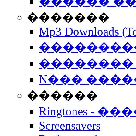
������ �
�������
Mp3 Downloads (To
�����������
�������� 
N��� �����
������
Ringtones - ��
Screensavers