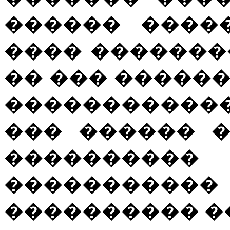
������ ����
���� �������
�� ��� �����
������������
��� ������ 
���������� 
�������
���������� ��� 