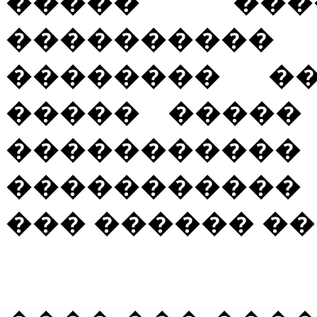
����� ����
���������� 
�������� �
����� ����� �
�����������
�����������
��� ������ ��