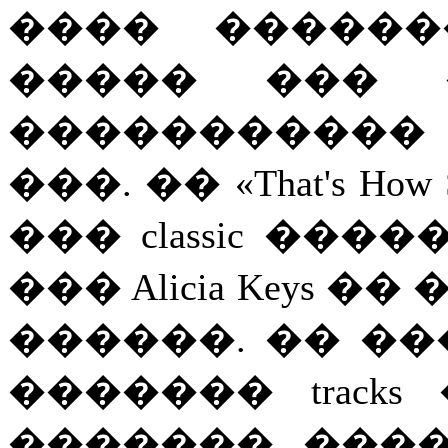
���� ������
����� ��� 
����������
���. �� «That's How 
��� classic ��
��� Alicia Keys 
������. �� �
������� track
������� ���