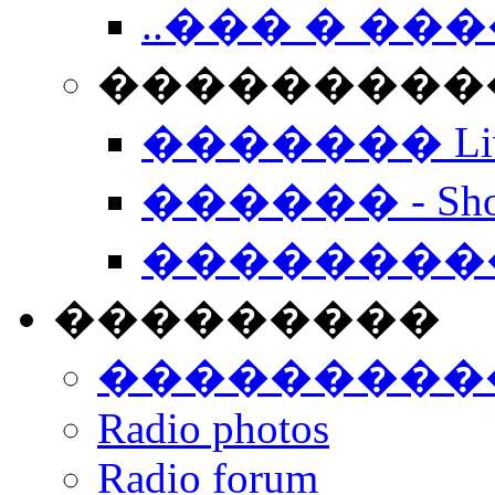
..��� � �
���������� -
������� Live
������ - Sho
��������
���������
���������
Radio photos
Radio forum