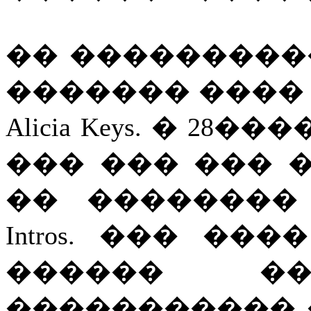
�� ���������
������� ����
Alicia Keys. � 2
��� ��� ��� 
�� ��������
Intros. ��� �
������ ��
����������� 