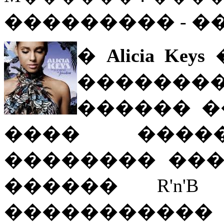
��������� - 
�
Alicia Keys
�����
������ ���
���� ����
�������� ���
������ R'n'
�����������