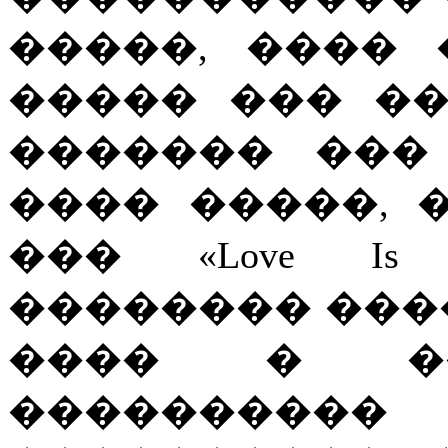
�����, ����
����� ��� �
������� ���
���� �����, 
��� «Love Is 
�������� ���
���� � ��
����������