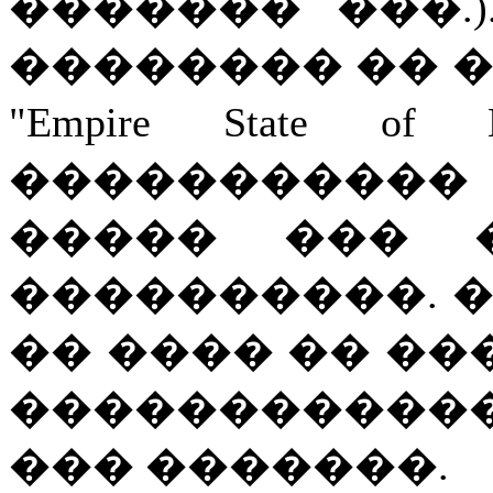
������� ���.
�������� �� �� "Ho
"Empire State of
�����������
����� ��� 
����������. 
�� ���� �� ��
�����������
��� �������.