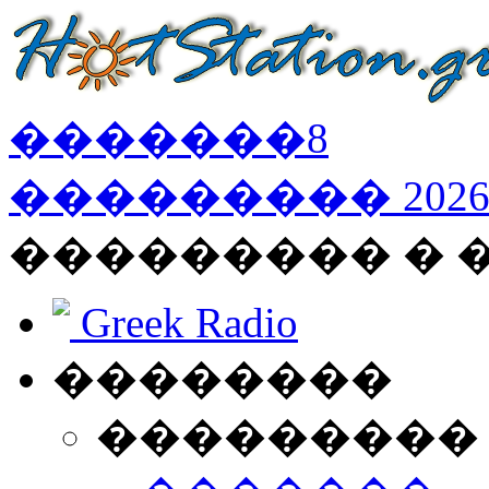
�������
8
���������
202
��������� �
Greek Radio
��������
���������