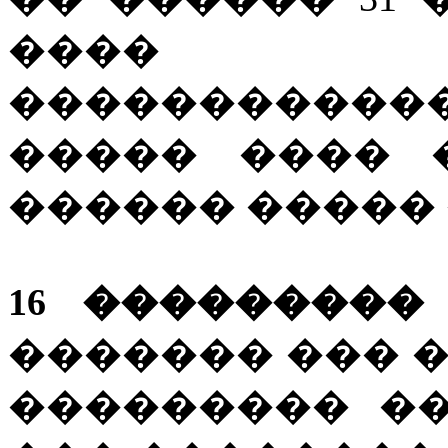
���� �
������������
����� ���� 
������ ����� 
16 ��������� 2
������� ��� 
��������� �