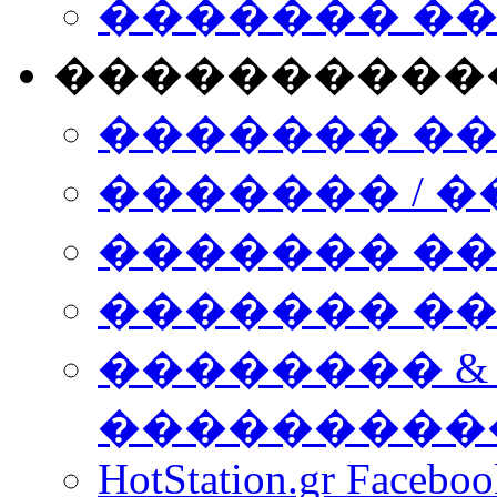
������� �
����������
������� �
������� / �
������� �
������� ��� n
�������� &
���������
HotStation.gr Facebo