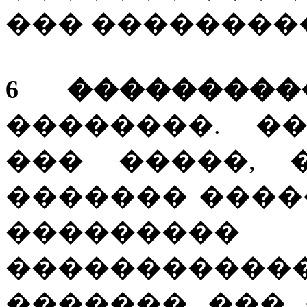
��� ���������
6 ����������
��������. �
��� �����, 
������� ����
��������� 
���������
������� ���