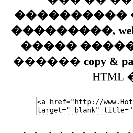
���������� ��
���������, web
����� ����
������
copy & pa
HTML