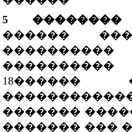
5 �������� 
������ ���
����������
����������
18������ �
�����������
������� ����
������� ��� 