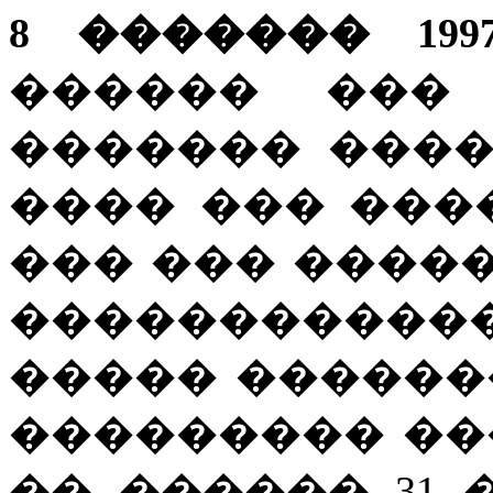
8 ������� 199
������ ���
������� ���
���� ��� ���
��� ��� �����
�����������
����� ������
��������� ��
�� ������ 31 