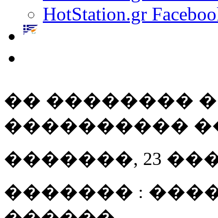
HotStation.gr Faceboo
�� �������� 
���������� �
�������, 23 ��� 20
������� : ���
������