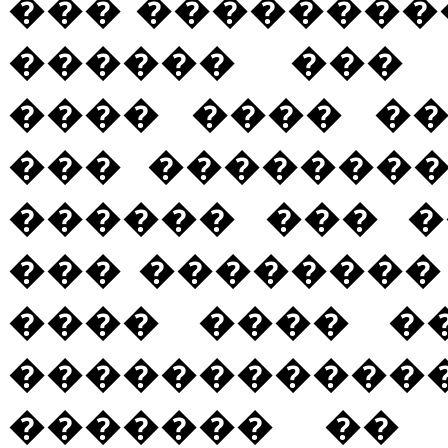
��� ��������
������ ��� 
���� ���� �
��� ��������
������ ��� 
��� ��������
���� ���� �
��������
������� �� 