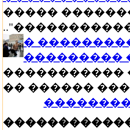
����� ������
.."������������
� ��������
���������
����������� 
�� ������ ���, 
��������
�����������