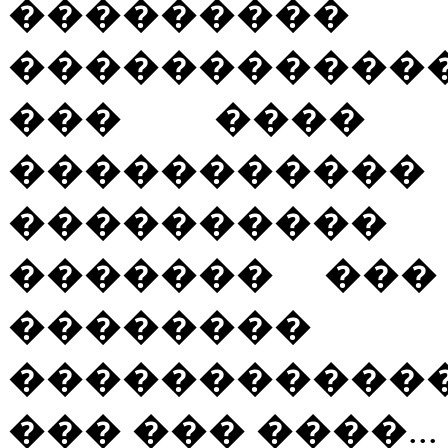
�����
�����������
��� ���� 
����������
����������
������� ���
�������� 
�����������
��� ��� ����...