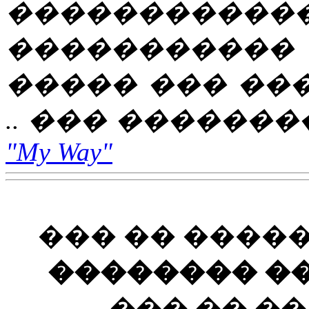
����������
�����������
����� ��� ��
.. ��� ��������
"My Way"
��� �� ����
�������� ��
��� �� �