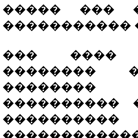
����� ��� 
����������� 
��� ���� 
�������� 
��������
���������� 
������
����������