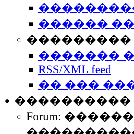
��������
������ �
��������� 
������� 
RSS/XML feed
�� ��� ��
����������
Forum: �����
����������