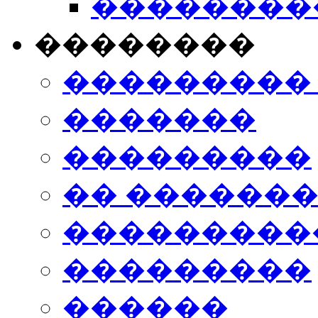
���������
��������
���������
�������
���������
�� ������
���������
���������
������