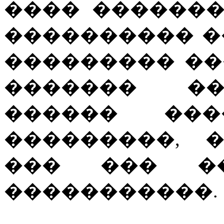
���� ������
���������� �
��������� ��
������� ��
������ ��
���������, 
��� ��� ��
�����������.