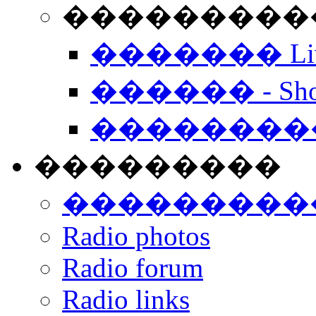
���������� -
������� Live
������ - Sho
��������
���������
���������
Radio photos
Radio forum
Radio links