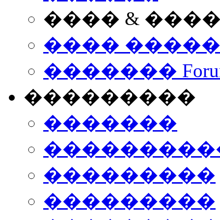
���� & ���
���� ����
������� Foru
���������
�������
����������
���������
���������