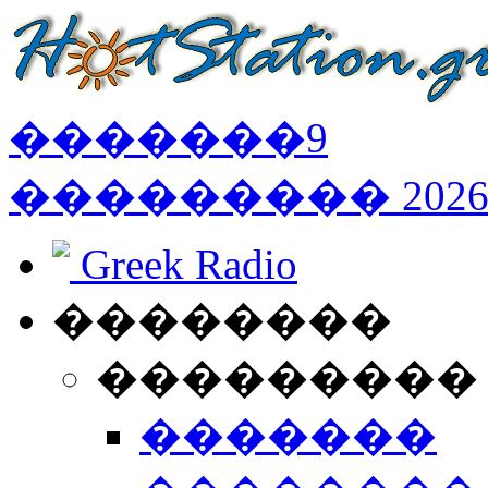
�������
9
���������
202
Greek Radio
��������
���������
�������