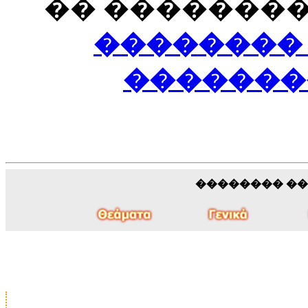
�� ��������
��������
�������
�������� �