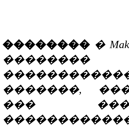
��������
� Ma
��������
�����������
�������, ��
��� ���
�����������