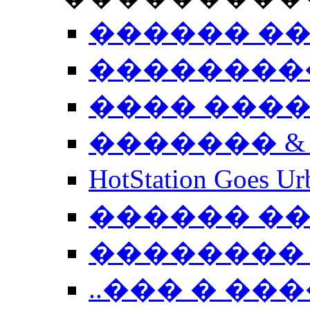
������ �
��������
���� ���
������� &
HotStation Goe
������ �
�������� 
..��� � �