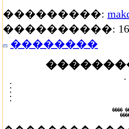
���������:
mak
����������: 16
��������
�������
���� �
���