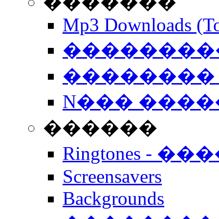
�������
Mp3 Downloads (To
�����������
�������� 
N��� �����
������
Ringtones - ��
Screensavers
Backgrounds