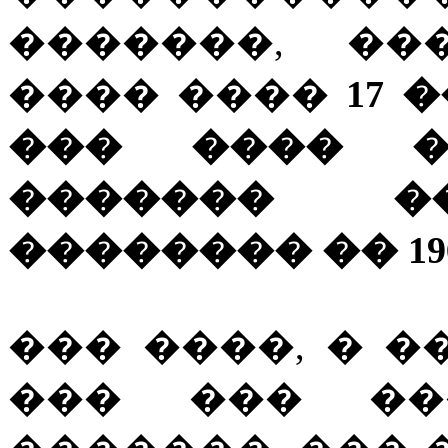
�������, ��
���� ����
17 
��� ���� �
������� �
�������� �� 19
��� ����, � �
��� ��� ��