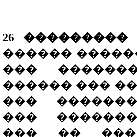
26 ��������� 1
������ �����
��� ������
������ ��� �
��� �������
��� �������
��� �� ���