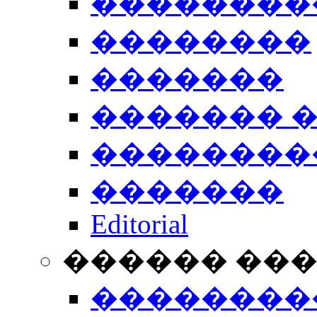
��������
��������
�������
������� 
��������
�������
Editorial
������ ��
��������