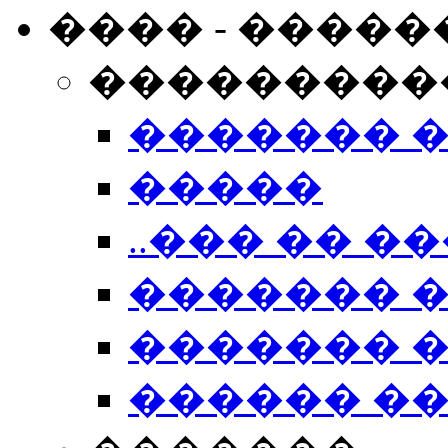
���� - �����
���������
������� 
�����
..��� �� ��
������� 
������� �
������ �