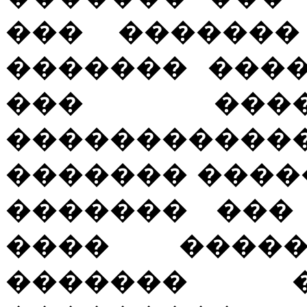
��� �������
������� ���
��� ����
���������
������� ����
������� ���
���� ����
������� �