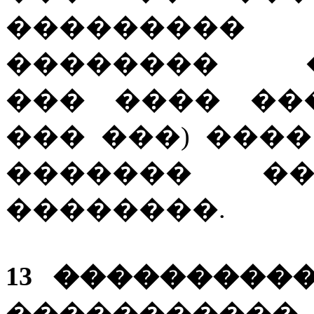
��������� 
�������� �
��� ���� ��
��� ���) ���
������� ��
��������.
13 �����������
����������