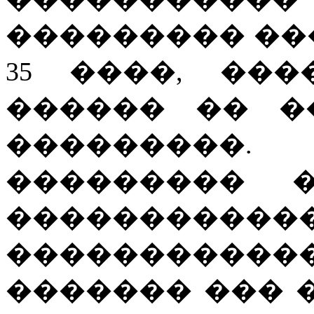
��������� ��
35 ����, ��
������ �� �
���������.
��������� 
�����������
��������
������� ��� 