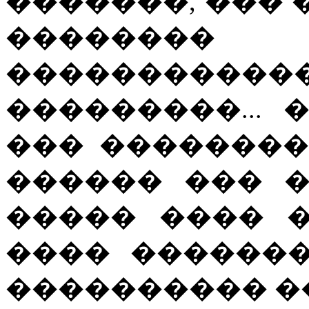
�������, ���
�����
�����������
���������...
��� ��������
������ ��� 
����� ���� �
���� ������
���������� ��