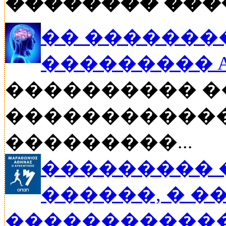
�������� ���
�� �������
��������� Asp
���������� �
������������
���������...
��������� 
������, � �
�����������