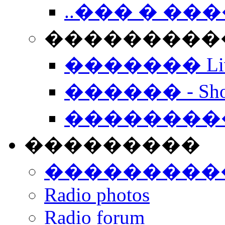
..��� � �
���������� -
������� Live
������ - Sho
��������
���������
���������
Radio photos
Radio forum