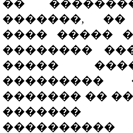
�� �������
�������, ��
���� ����� 
�������� ��
����� ���
���������
������� �� �
�������
���������� 