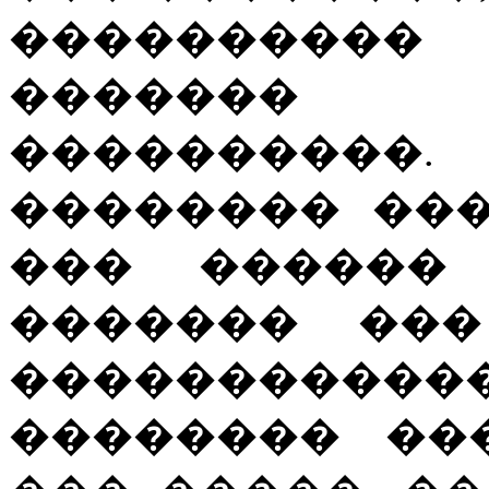
���������� 
�������
����������
�������� ��
��� ������
������� ���
����������
�������� ��