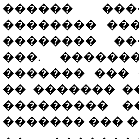
������ ��
�������� ��
�������� ��
���. ������
������� ��� 
�� ������� �
��������� �
������� ��� �