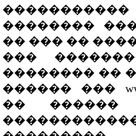
����������
�������� ��
�� ��� �� ����
��� �������
�������� �� 
������ ��� www.
�� ������
�����������
��������� 