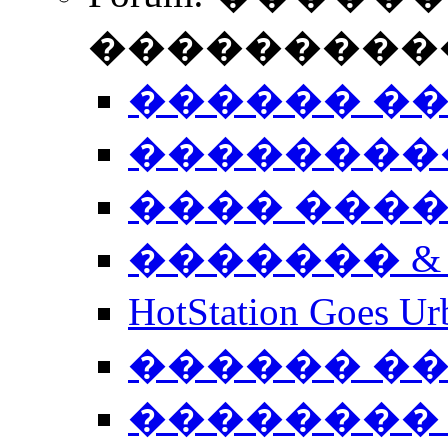
����������
������ �
��������
���� ���
������� &
HotStation Goe
������ �
�������� 