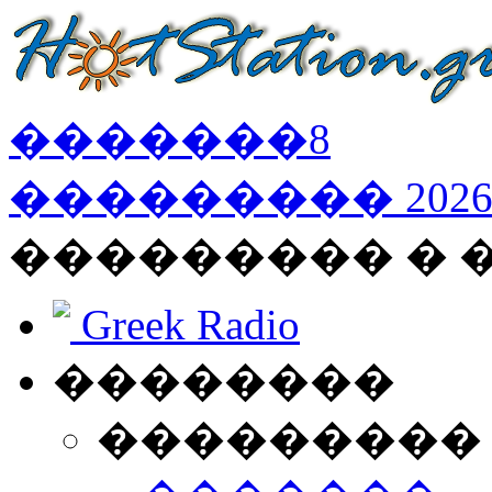
�������
8
���������
202
��������� �
Greek Radio
��������
���������