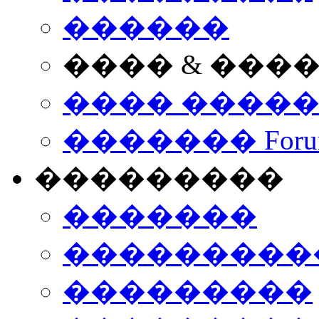
������
���� & ���
���� ����
������� Foru
���������
�������
����������
���������