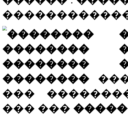
�����������
��������
���
��� ������
��� ���
�����