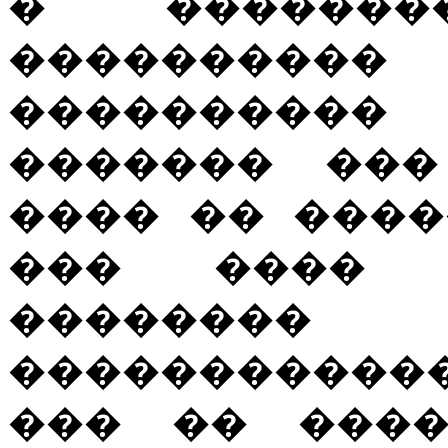
� �������
���������
���������� 
������� ���
���� �� ���
��� ���� 
��������
�����������
��� �� ����