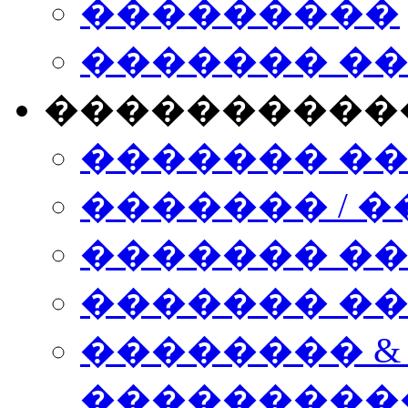
���������
������� �
����������
������� �
������� / �
������� �
������� ��� n
�������� &
���������