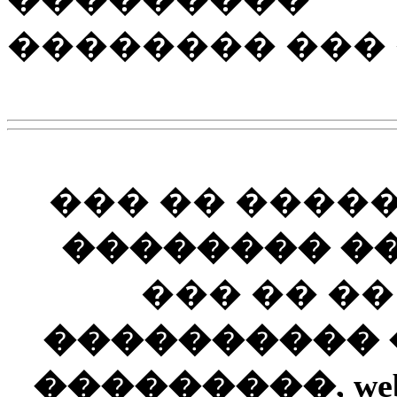
�������� ��� 
��� �� ����
�������� ��
��� �� �
���������� ��
���������, web