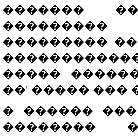
������� ��
���������
��������� ��
����������
����� �����
��' ����� ���
� ������ ��
�������� �