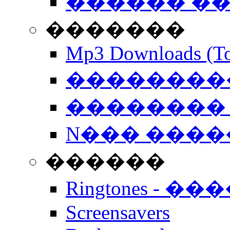
������ �
�������
Mp3 Downloads (To
�����������
�������� 
N��� �����
������
Ringtones - ��
Screensavers