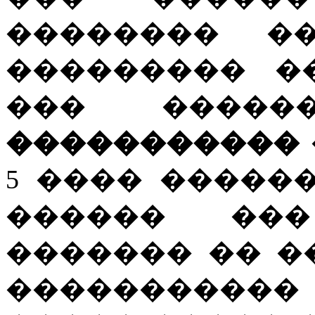
�������� �
��������� �
��� ����
�����������
5 ���� �����
������ ��
������� �� �
�����������