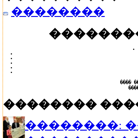
��������
�������
���� �
���
�������� ���
��������: 