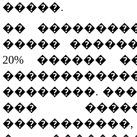
�����.
�� ���������
����� �����
20% ������ 
����������
��������. ��
��� ���
�����������,