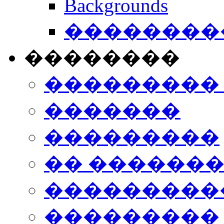
Backgrounds
���������
��������
���������
�������
���������
�� ������
���������
���������