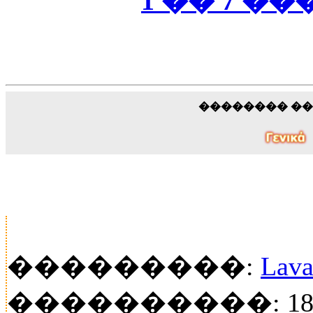
1 �� 7 ��
�������� �
���������:
Lava
����������: 18