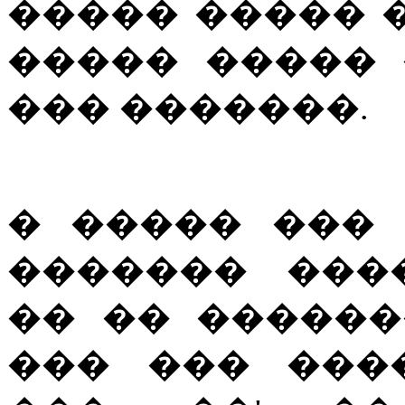
����� ����� 
����� �����
��� �������.
� ����� ���
������� ���
�� �� �����
��� ��� ���