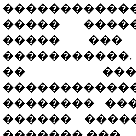
������������
����� ����
����� ���
�����������.
�� ���
����������
�������� ���
������ ����
������� ���.