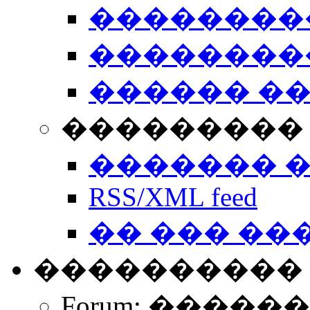
��������
��������
������ �
��������� 
������� 
RSS/XML feed
�� ��� ��
����������
Forum: �����