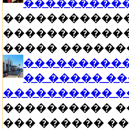
���������
�����������
������������
����� ������� �
����������
�� ����� �
���������� �
���������� �
��� ������ �