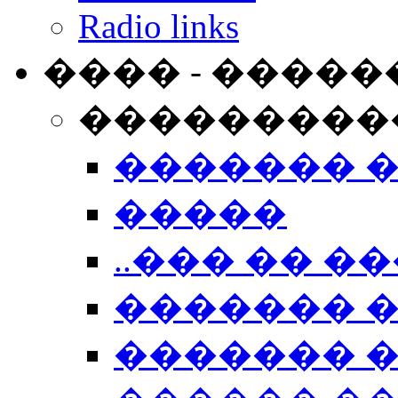
Radio links
���� - �����
���������
������� 
�����
..��� �� ��
������� 
������� �