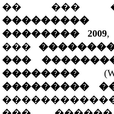
�� ��� �
��������
�������� 2009
���
��������
��� �������
��������
(W
��������� �
������������
��� �����