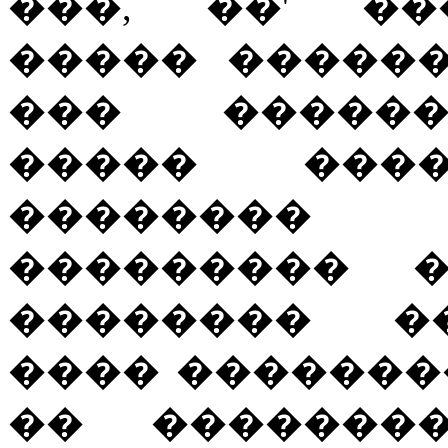
���, ��' ��
����� �����
��� ������
����� ���
��������
��������� �
�������� �
���� �������
�� �������