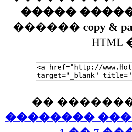
����� ����
������
copy & pa
HTML
�� �������
�������� ���