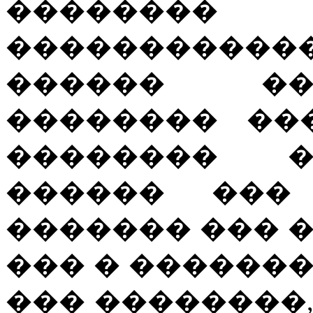
�������
�����������
������ ��
�������� ��
�������� �
������ ���
������� ��� 
��� � ������
��� ��������