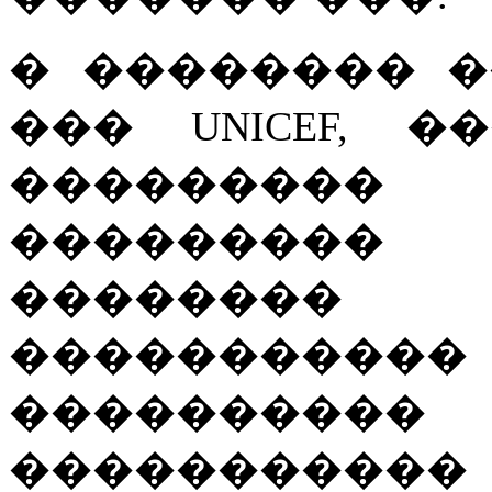
� �������� 
��� UNICEF, 
���������
��������
�������� �
�����������
���������
���������