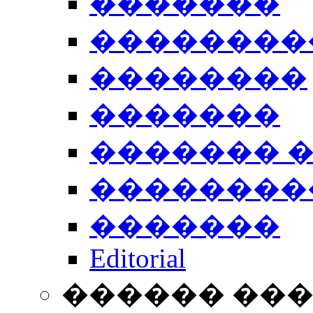
�������
��������
��������
�������
������� 
��������
�������
Editorial
������ ��