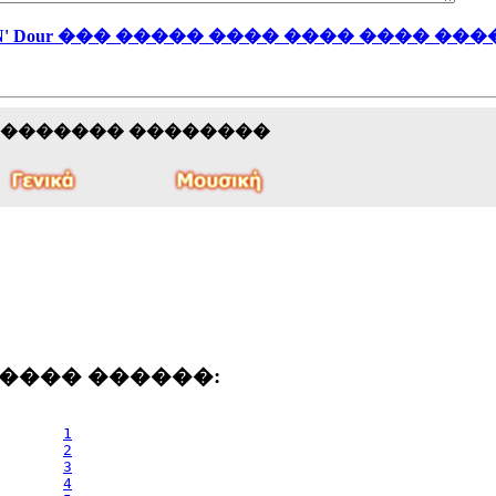
ou N' Dour ��� ����� ���� ���� ���� ��
�������� ��������
���� ������:
1
2
3
4