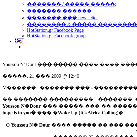
������� / ����� �����;
������� ������
������� ��� newsletter
�������� & ����� �������
HotStation.gr Facebook Page
HotStation.gr Facebook group
Youssou N' Dour ��� ����� ���� ���� �
�����, 21 ��� 2009 @ 12:40
M������ : ������� ��� - ��������
�� ������� ��������� – �������,
Youssou N�Dour
��� ����� ��� �� ����
hope is in you�
��� �
Wake Up (It's Africa Calling
)�!
O
Youssou N� Dour
����
�����
�� ��� ��