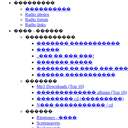
���������
����������
Radio photos
Radio forum
Radio links
���� - ������
�����������
������� �����������
�����
..��� �� ��� ���!
������� �����
������� �� ���� ��� ��
������ �����������
�������
Mp3 Downloads (Top 10)
������������� albums (Top 10)
�������� cd (���������)
N��� ����������� / cd
������
Ringtones - ����
Screensavers