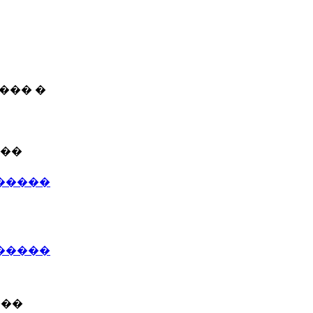
��� �
���
�����
������
���