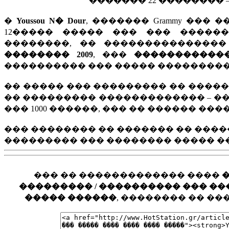
������� 22 �������� – 
�
Youssou N� Dour
, ������� Grammy ���
12����� ����� ��� ��� �����
��������, �� ��������������
�������� 2009
, ���
�����������
���������� ��� ����� ���������
�� ����� ��� ��������� �� ����
�� ��������� ������������� – �
��� 1000 ������, ��� �� ������ ����
��� �������� �� ������� �� ����
��������� ��� �������� ����� ��� �
��� �� ������������� ����
��������� / ���������� ��� ���� �
����� ������
, �������� �� �