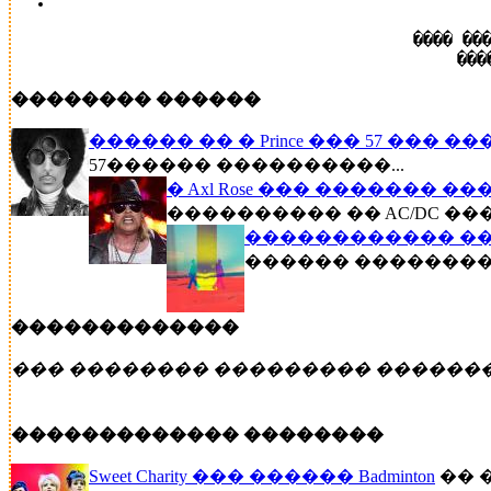
���� ��
���
�������� ������
������ �� � Prince ��� 57 ��� �
57������ ����������...
� Axl Rose ��� ������� �
���������� �� AC/DC ��
������������ ��
������ �������� �
�������������
��� �������� ��������� ������
������������� ��������
Sweet Charity ��� ������ Badminton
�� 