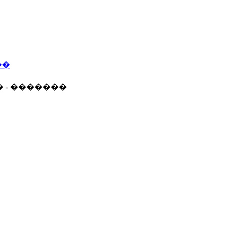
��
� - �������