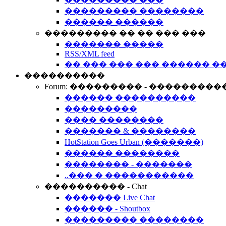
��������� ��������
������ ������
��������� �� �� ��� ���
������� �����
RSS/XML feed
�� ��� ��� ��� ������ �
����������
Forum: ��������� - ���������
������ ����������
���������
���� ��������
������� & ��������
HotStation Goes Urban (�������)
������ ��������
�������� - �������
..��� � �����������
���������� - Chat
������� Live Chat
������ - Shoutbox
��������� ��������