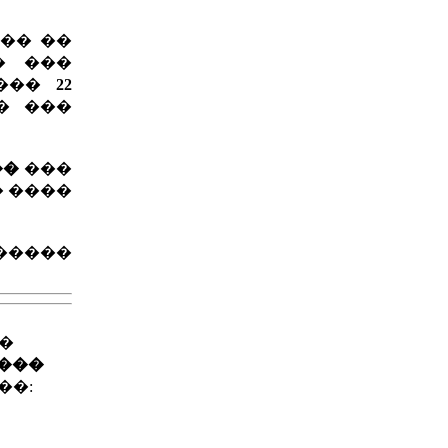
 �� ��
� ���
����
22
� ���
��
���
� ����
������
��
����
��: