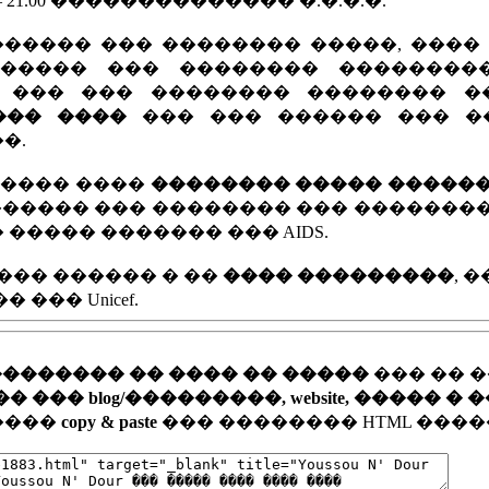
21.00 �������������� �.�.�.�.
 ������� ��� �������� �����, ����
������ ��� �������� ��������
� ��� ��� �������� �������� 
��� ����
��� ��� ������ ��� �
�.
����� ����
�������� ����� �����
������ ��� �������� ��� �������
 ����� ������� ��� AIDS.
��� ������ � ��
���� ���������
, 
�� Unicef.
�������� �� ���� �� �����
��� �� 
�� blog/���������, website, ����� � 
�����
copy & paste
��� �������� HTML ����