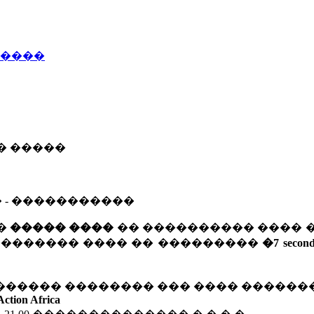
�����
��� �����
� - �����������
 �
����� ����
�� ���������� ���� 
�������� ���� �� ���������
�7 secon
������ �������� ��� ���� ������
Action Africa