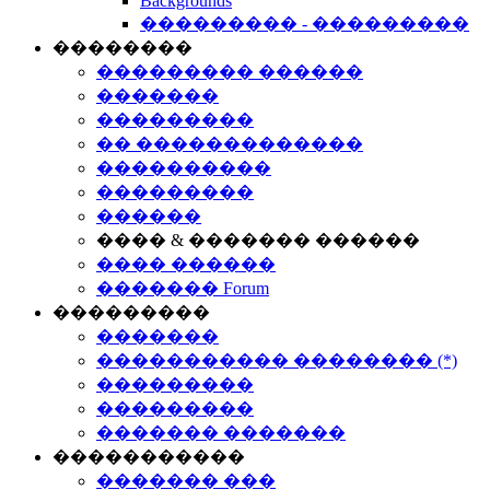
Backgrounds
��������� - ���������
��������
��������� ������
�������
���������
�� �������������
����������
���������
������
���� & ������� ������
���� ������
������� Forum
���������
�������
����������� �������� (*)
���������
���������
������� �������
�����������
������� ���