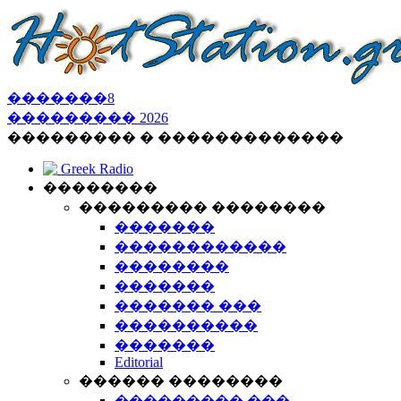
�������
8
���������
2026
��������� � �������������
Greek Radio
��������
��������� ��������
�������
������������
��������
�������
������� ���
����������
�������
Editorial
������ ��������
��������� ���