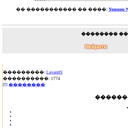
�� ����������� �� ����:
Youss
�������� �
���������:
LavantiS
����������: 1774
��������
������