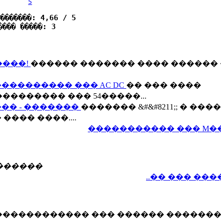
5
��������: 4,66 / 5
���� �����: 3
�����!
������ ������� ���� ������ 
����������� ��� AC DC
�� ��� ����
��������� ��� 54�����...
�� - �������
������� &#&#8211;; � ���
��� ����....
����������� ��� M�
������
..�� ��� ��
������������ ��� ������ ������