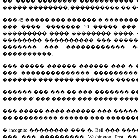
��' ���� �������� ����������� 
����� ��������, ���������� �� �
��� 45 ����� ��� ������ � ������
��� ����. ������� 20 ����� ��
��������� ���� �������� ����. �
�������� ���������� ��� �����
������� ��� ������������ �
����������.
��� ����� ������ ������ ��� � ���
��� �������������� ��������� 
������� ��� ���� �������� ����� �
������ ��� ��� �� ��� ������� �
����� �' ��� ����� ��� ����� ����
��� ����� ���� ������ ��� ������ 
�� ��������� ������ ��� ��������
� incognito �������� ��� �. Bell ��� �
��� ��� ��������� Washington Pos