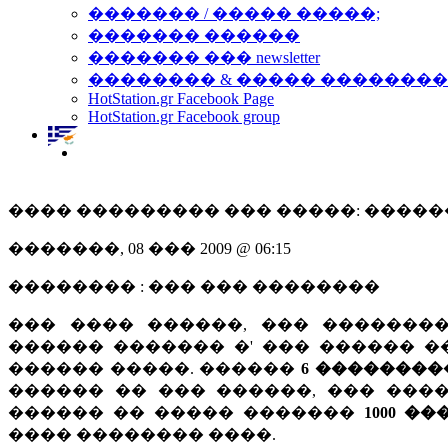
������� / ����� �����;
������� ������
������� ��� newsletter
�������� & ����� �������
HotStation.gr Facebook Page
HotStation.gr Facebook group
���� ��������� ��� �����: ����
�������, 08 ��� 2009 @ 06:15
�������� : ��� ��� ��������
��� ���� ������, ��� ������
������ ������� �' ��� ������ ��� 
������ �����. ������
6 ��������
������ �� ��� ������, ��� ���
������ �� ����� �������
1000 �
���� �������� ����.