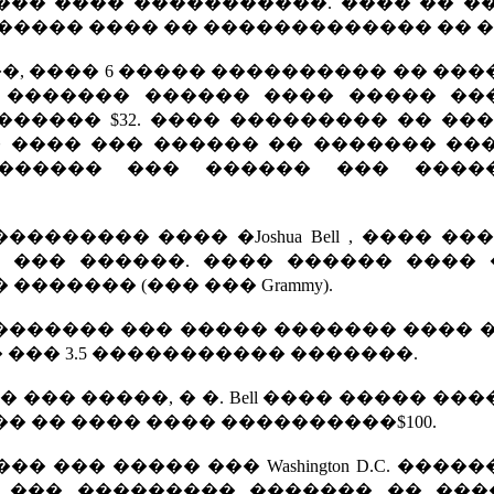
��� ���� �����������. ���� �� �
����� ���� �� ������������� �� �
��, ���� 6 ����� ���������� �� ��
� ������� ������ ���� ����� ��
����� $32. ���� ��������� �� ��
 ���� ��� ������ �� ������� ���
������ ��� ������ ��� ����
������ ���� �Joshua Bell , ���� ��
��� ������. ���� ������ ���� �
������ (��� ��� Grammy).
������� ��� ����� ������� ���� 
 ��� 3.5 ����������� �������.
��� �����, � �. Bell ���� ����� ��
 �� ���� ���� ����������$100.
����� ��� ����� ��� Washington D.C. ���
t �� ��� ��������� ������� �� ��