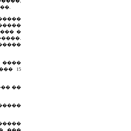
�����,
��.
������
�����
���� �
����.
�����
� ����
�� 15
��� ��
������
�������
�� ���