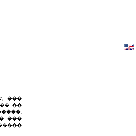
7
, ���
��� ��
 �����
.
� ���
�����