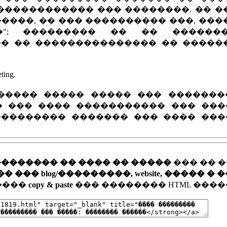
������������� ��� ��������. �� 
����, �� ��� ���������� ���, ��
"; ��������� �� �� �������
�� �� ��������������� �� �����
ng.
����� ����� ����� ��� �������
� ��� ���� ����������� ��� ���
��������� ������� ��� ���� ���
�������� �� ���� �� �����
��� �� 
�� blog/���������, website, ����� � 
�����
copy & paste
��� �������� HTML ����