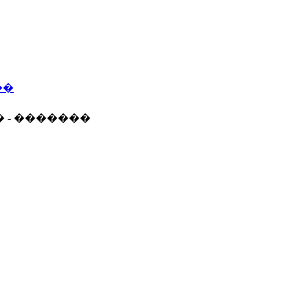
��
� - �������