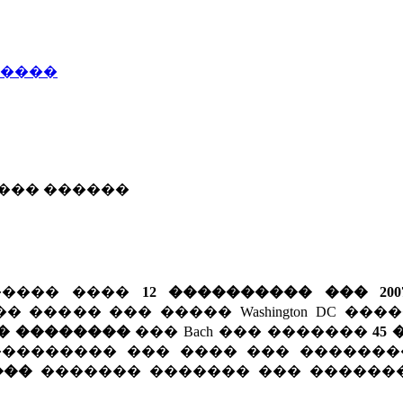
�����
���� ������
������ ����
12 ���������� ��� 200
����� ��� ����� Washington DC ���
� ��������
��� Bach ��� �������
45
��������� ��� ���� ��� �������
����
������� ������� ��� ������