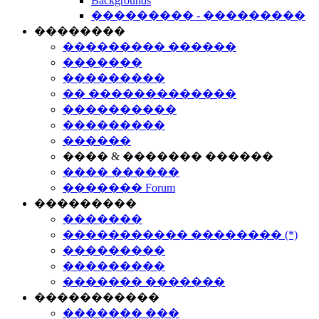
Backgrounds
��������� - ���������
��������
��������� ������
�������
���������
�� �������������
����������
���������
������
���� & ������� ������
���� ������
������� Forum
���������
�������
����������� �������� (*)
���������
���������
������� �������
�����������
������� ���