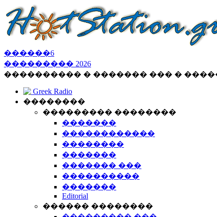
������
6
���������
2026
���������� � ������� ��� � ���
Greek Radio
��������
��������� ��������
�������
������������
��������
�������
������� ���
����������
�������
Editorial
������ ��������
��������� ���