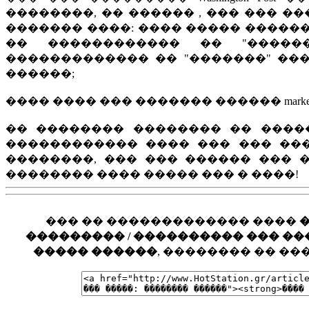
��������, �� ������ , ��� ��� �
������� ����: ���� ����� ������
�� ������������ �� "������
������������� �� "�������" ��
������;
���� ���� ��� ������� ������ marketi
�� �������� �������� �� ����
������������ ���� ��� ��� ��
��������, ��� ��� ������ ��� 
�������� ���� ����� ��� � ����!
��� �� ������������� ����
��������� / ���������� ��� ���� �
����� ������
, �������� �� �