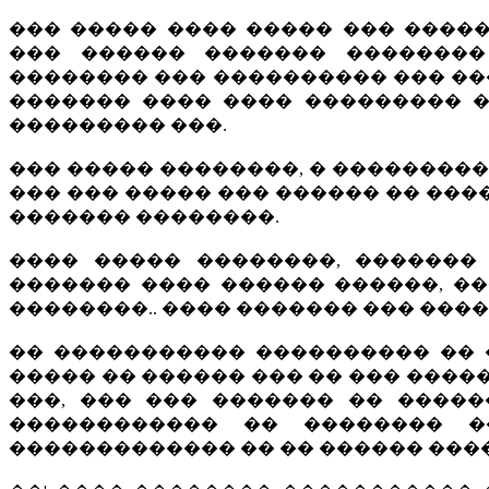
��� ����� ���� ����� ��� ����
��� ������ ������� ��������
�������� ��� ���������� ��� ��
������� ���� ���� ��������� �
��������� ���.
��� ����� ��������, � ��������� 
��� ��� ����� ��� ������ �� ���
������� ��������.
���� ����� ��������, �������
������� ���� ������ ������, ��
��������.. ���� ������� ��� ����
�� ����������� ���������� �� 
����� �� ������ ��� �� ��� �����
���, ��� ��� ������� �� ����
������������ �� �������� 
������������� �� �� ������ ���