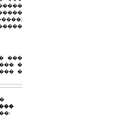
������
������
����;
�����
� ���
��� �
��� �
��
����
��: