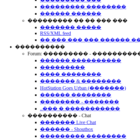
��������� ��������
������ ������
��������� �� �� ��� ���
������� �����
RSS/XML feed
�� ��� ��� ��� ������ �
����������
Forum: ��������� - ���������
������ ����������
���������
���� ��������
������� & ��������
HotStation Goes Urban (�������)
������ ��������
�������� - �������
..��� � �����������
���������� - Chat
������� Live Chat
������ - Shoutbox
��������� ��������