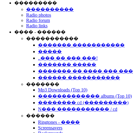
���������
����������
Radio photos
Radio forum
Radio links
���� - ������
�����������
������� �����������
�����
..��� �� ��� ���!
������� �����
������� �� ���� ��� ��
������ �����������
�������
Mp3 Downloads (Top 10)
������������� albums (Top 10)
�������� cd (���������)
N��� ����������� / cd
������
Ringtones - ����
Screensavers