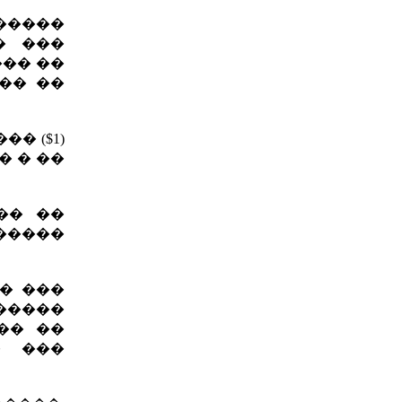
�����
� ���
�� ��
�� ��
� ($1)
� � ��
�� ��
�����
� ���
������
�� ��
� ���