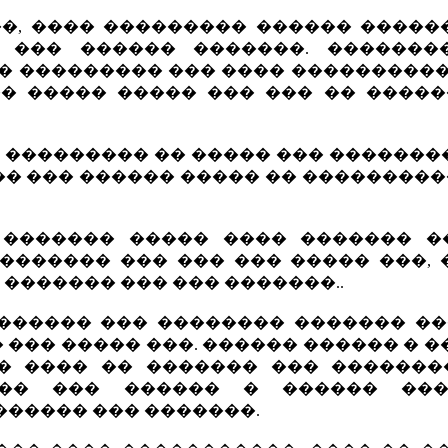
��, ���� ��������� ������ �����
 ��� ������ �������. �������
� ��������� ��� ���� ����������
� ����� ����� ��� ��� �� �����
��������� �� ����� ��� ���������
�� ��� ������ ����� �� ���������
 ������� ����� ���� ������� �
������� ��� ��� ��� ����� ���, 
 ������� ��� ��� �������..
������ ��� �������� ������� ��
 ��� ����� ���. ������ ������ � 
�� ���� �� ������� ��� �������
��� ��� ������ � ������ ��
������ ��� �������.