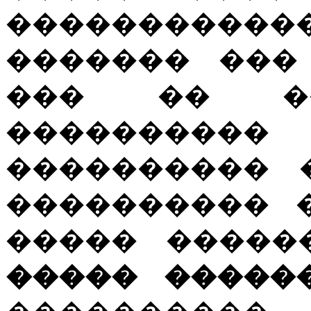
����������
������� ���
��� �� ��
����������
���������� 
���������� 
����� �����
����� �����