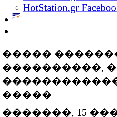
HotStation.gr Faceboo
����� ������
����������, 
������������
�����
�������, 15 ��� 20