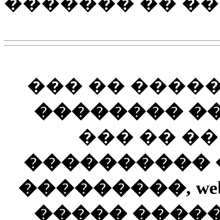
������� �� ���
��� �� ����
�������� ��
��� �� �
���������� ��
���������, web
����� ����