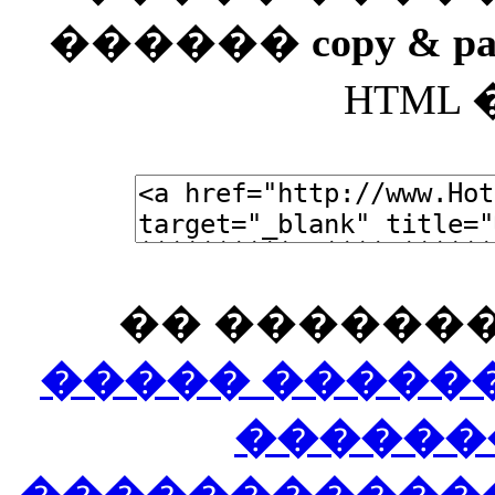
������
copy & pa
HTML
�� �������
����� �����
������