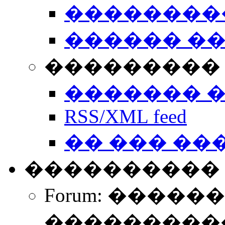
��������
������ �
��������� 
������� 
RSS/XML feed
�� ��� ��
����������
Forum: �����
����������