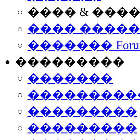
���� & ���
���� ����
������� Foru
���������
�������
����������
���������
���������