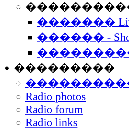
���������� -
������� Live
������ - Sho
��������
���������
���������
Radio photos
Radio forum
Radio links