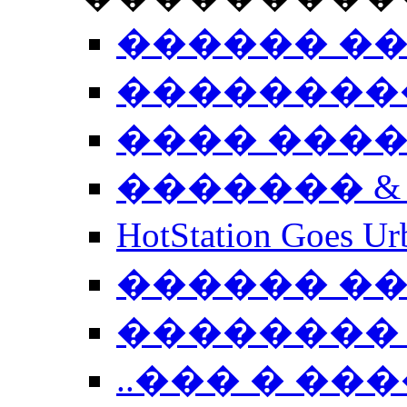
������ �
��������
���� ���
������� &
HotStation Goe
������ �
�������� 
..��� � �