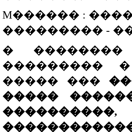
M������ : ����
��������� - 
� ��������
��������� �
����� ���
��
����� �����
�������
�����������