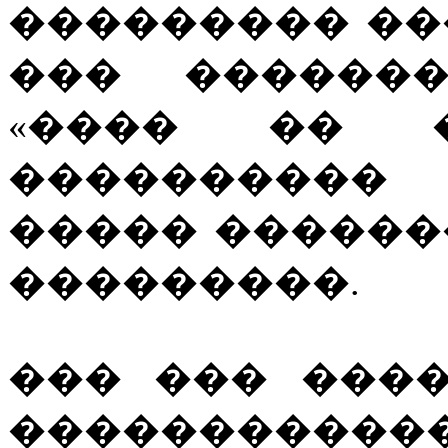
��������� ��
��� �������
«���� �� �
���������� 
����� ������
���������.
��� ��� ���
������������