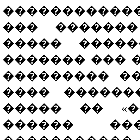
�����������
��� �������
����� �����
������� ��� 
��������� �
���� ������
����� �� «�
������ ��