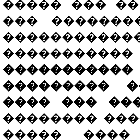
����� ��� �
��� �������
�����������
����������
���������
��������� �
���� ��� ��
�������� ���
����� ����