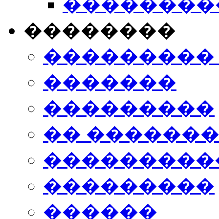
���������
��������
���������
�������
���������
�� ������
���������
���������
������