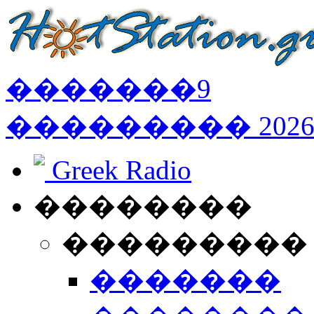
�������
9
���������
202
Greek Radio
��������
���������
�������