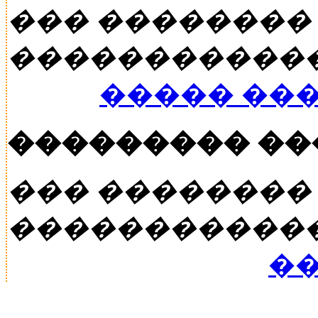
��� ��������
�����������
����� ��
��������� �
��� ��������
�����������
��