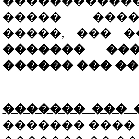
�����������
����� ����
�����, ��� 
������� ��
������ ��� ���
������� ��� 
������� ���� ���