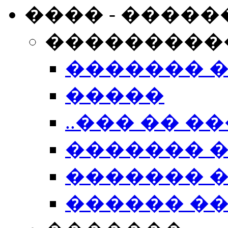
���� - �����
���������
������� 
�����
..��� �� ��
������� 
������� �
������ �