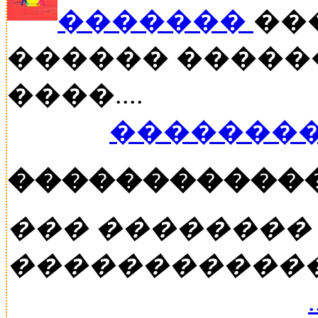
�������
���
������ �����
����....
��������
�����������
��� ��������
�����������