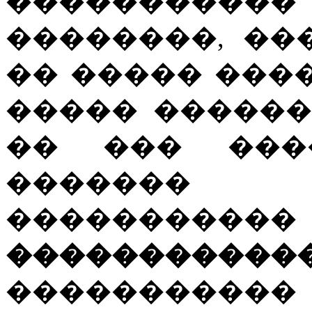
����������
��������, ��
�� ����� ���
����� ������
�� ��� ���
�������
�������
�����������
�����������