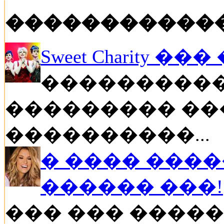
�����������
Sweet Charity ��
����������
��������� ��
����������...
� ���� ����
������ ���!
��� ��� �����