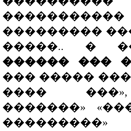
���������� 
�����������
��������� ��
�����.. � �
������ ��� 
��� ����� ���
���� ���»,
�������» «��
��������