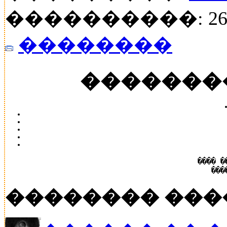
����������: 26
��������
�������
���� �
���
�������� ���