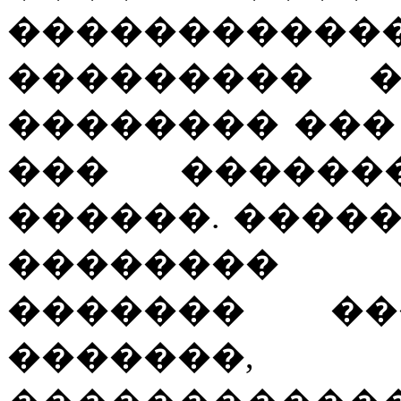
����������
��������� �
�������� ���
��� ������
������. ����
�������� 
������� ��
������