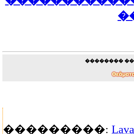
������������
�
�������� �
���������:
Lava