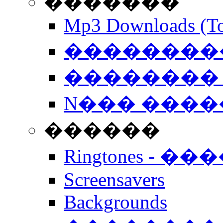
�������
Mp3 Downloads (To
�����������
�������� 
N��� �����
������
Ringtones - ��
Screensavers
Backgrounds