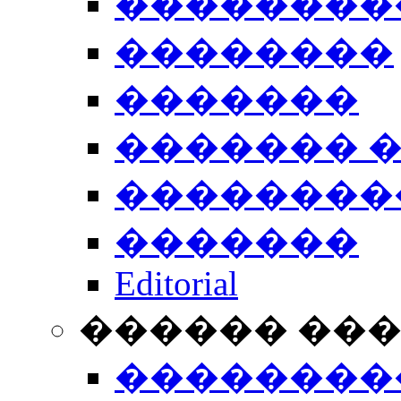
��������
��������
�������
������� 
��������
�������
Editorial
������ ��
��������