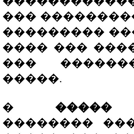
������������
��� ��������
��������� ��
���� ��� ���
��� ������
�����.
�
����� 
�������� ��