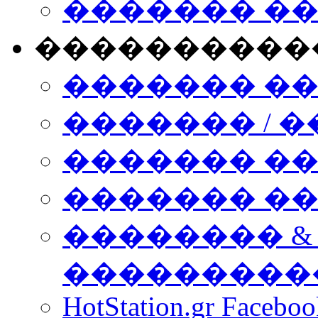
������� �
����������
������� �
������� / �
������� �
������� ��� n
�������� &
���������
HotStation.gr Facebo