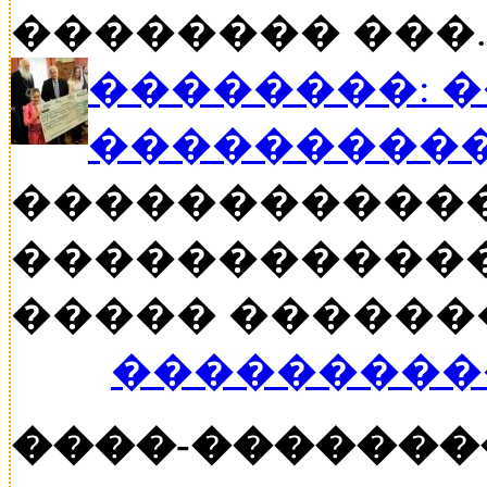
�������� ���..
��������: 
���������
�����������
������������
����� ������� �
���������
����-�������