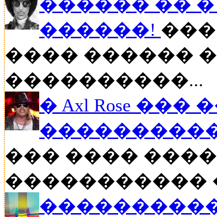
������ �� � P
������!
���
���� ������ �
����������...
� Axl Rose ��
�����������
��� ���� �����
����������� ��
����������