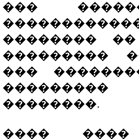
��� ����
������������
�������� ��
��������� �
��� �������
���������
��������.
���� ����