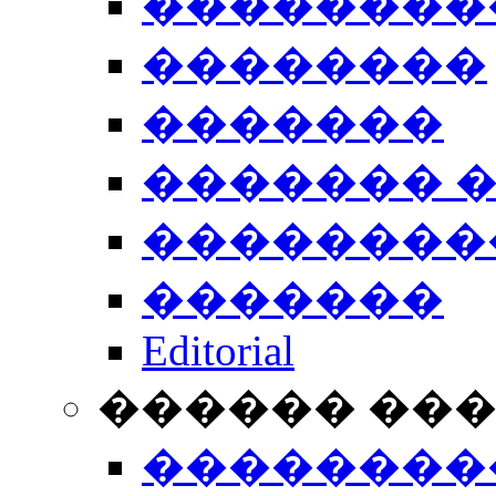
��������
��������
�������
������� 
��������
�������
Editorial
������ ��
��������