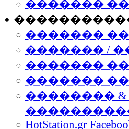
������� �
����������
������� �
������� / �
������� �
������� ��� n
�������� &
���������
HotStation.gr Facebo