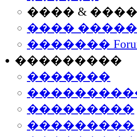
���� & ���
���� ����
������� Foru
���������
�������
����������
���������
���������