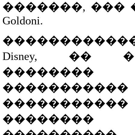
�������, ��� �
Goldoni.
������������ �
Disney, �� 
�������
����������� 
�����������
��������
���������� 