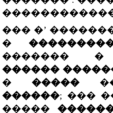
������������
��� �’ �����
�
��������
������� � 
������ �����
�
�����
��
������
; ��� 
�����
�����