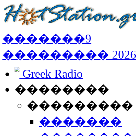
�������
9
���������
202
Greek Radio
��������
���������
�������