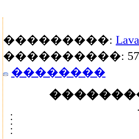
���������:
Lava
����������: 57
��������
�������