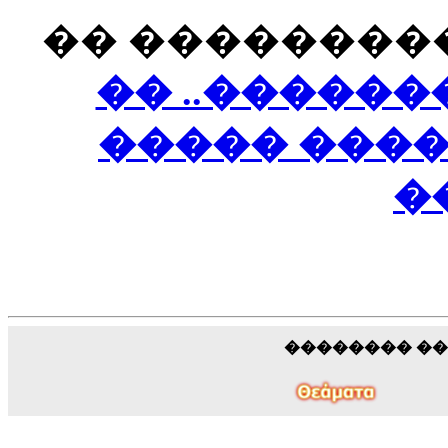
�� ���������
�� ..������
����� ���
�
�������� �