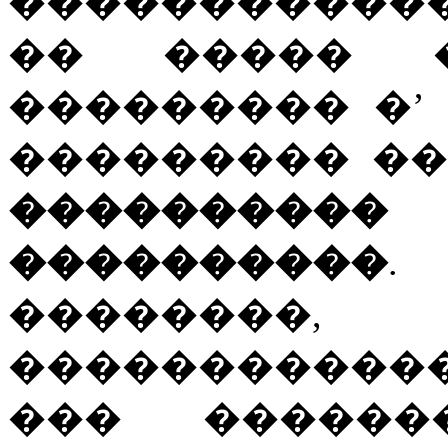
�����������
�� ����� �
��������� �’
��������� �
��������
����������
.
��������, 
�����������
��� ������