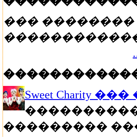
�����������
��� ��������
�����������
�����������
Sweet Charity ��
����������
��������� ��