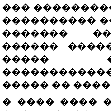
��� ��������
���������� �
������� ��
������ ����
����� 
�����������
����� �� ����
� ���� ���� 