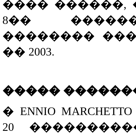
���� ������,
8�� �����
�������� ���
�� 2003.
����� ������
� ENNIO MARCHE
20 ���������