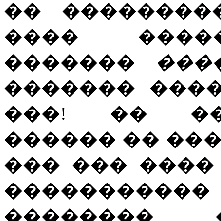
�� ��������
���� ����
�������
���
������� ���
���! �� ��
������ �� ��
��� ��� ����
����������
��������, 