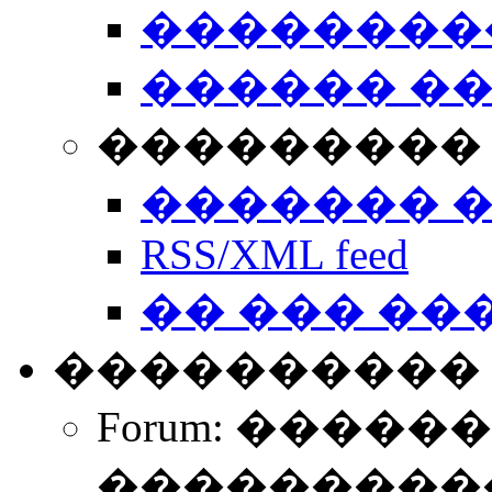
��������
������ �
��������� 
������� 
RSS/XML feed
�� ��� ��
����������
Forum: �����
����������