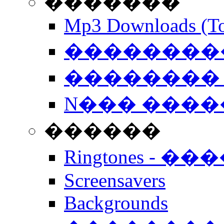
�������
Mp3 Downloads (To
�����������
�������� 
N��� �����
������
Ringtones - ��
Screensavers
Backgrounds