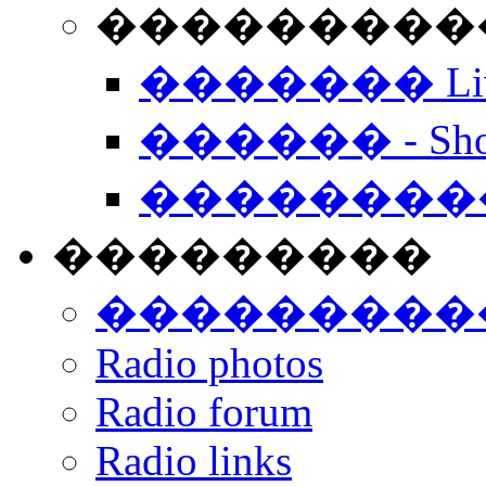
���������� -
������� Live
������ - Sho
��������
���������
���������
Radio photos
Radio forum
Radio links