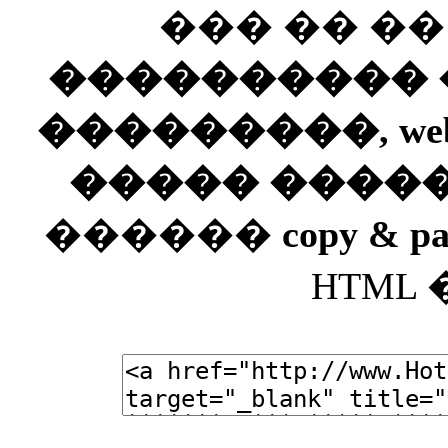
��� �� �
���������� ��
���������, web
����� ����
������
copy & pa
HTML