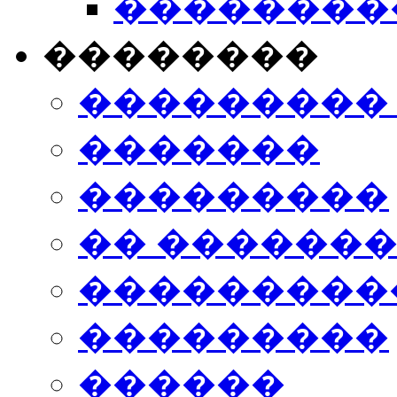
���������
��������
���������
�������
���������
�� ������
���������
���������
������