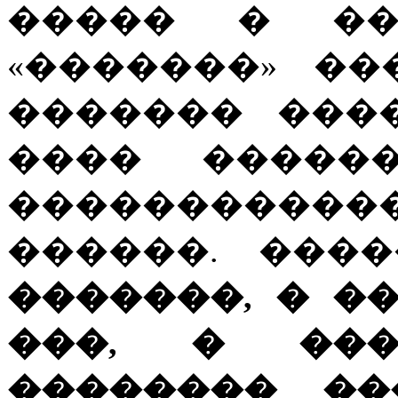
����� � ��
«�������» �
������� ���
���� �����
���������
������. ����
�������, � �
���, � ���
�������� ��