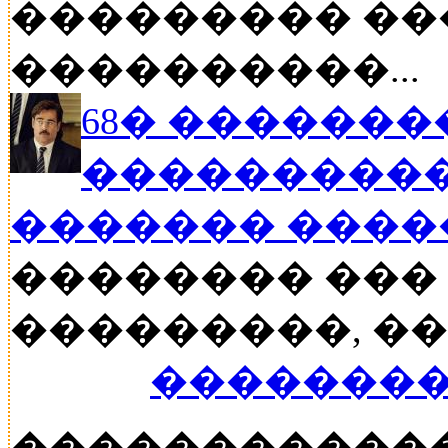
��������� ��
����������...
68� �������
����������
������� ���
�������� ���
���������, ���
��������