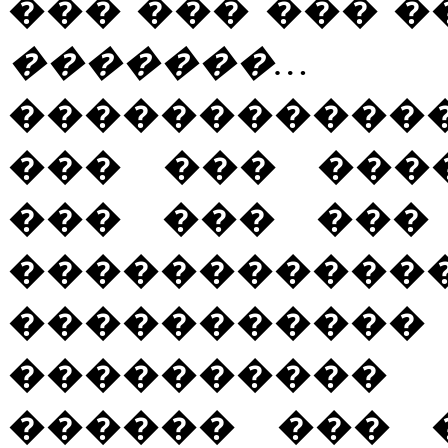
��� ��� ��� �
�������
������������� 
��� ��� ���
��� ��� ���
��������
����������
����������
������ ��� 