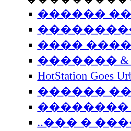
������ �
��������
���� ���
������� &
HotStation Goe
������ �
�������� 
..��� � �