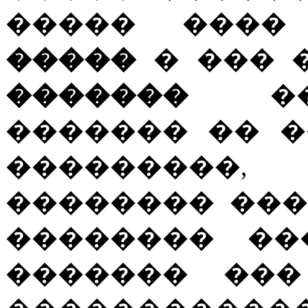
����� ���
�����
� ��� 
�������
�� 
������� �� 
���������
�������� ���
�������� ��
������� ���