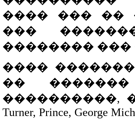
���� ��� ��
��� �������
�������� ��� 
���� �������
�� �������
����������, ����:
Turner, Prince, George Mich