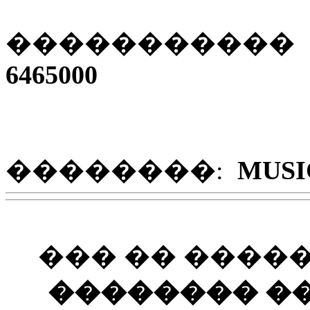
����������� 
6465000
��������
:
MUSI
��� �� ����
�������� ��