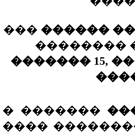
����
���
������ �
�������� 
������� 15, ��
���
� �������
��
���� �������