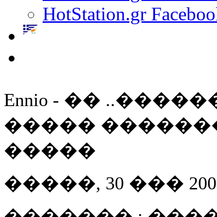
HotStation.gr Faceboo
Ennio - �� ..��
����� ������
�����
�����, 30 ��� 2008 
������� : ����