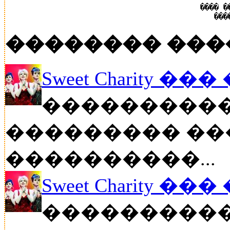
���� �
���
�������� ���
Sweet Charity ��
����������
��������� ��
����������...
Sweet Charity ��
����������