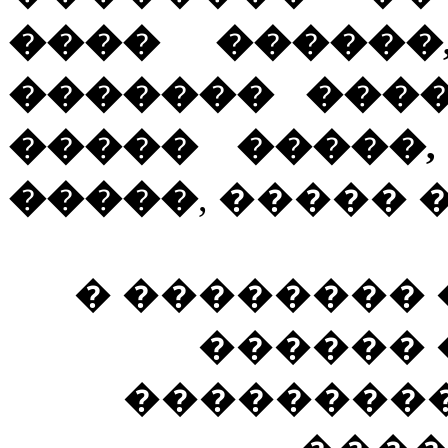
���� ������
������� ���
����� �����
�����
, ����� 
� ��������
������
���������� 