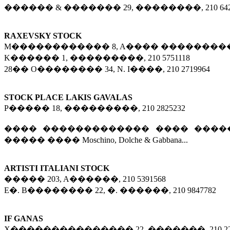
������ & ������� 29, ��������, 210 642
RAXEVSKY STOCK
M������������ 8, A���� ���������, 21
K������ 1, ���������, 210 5751118
28�� O�������� 34, N. I����, 210 2719964
STOCK PLACE LAKIS GAVALAS
P����� 18, ���������, 210 2825232
���� ������������� ���� ����
����� ���� Moschino, Dolche & Gabbana...
ARTISTI ITALIANI STOCK
����� 203, A������, 210 5391568
E�. B�������� 22, �. ������, 210 9847782
IF GANAS
X��������������� 22, �������, 210 222