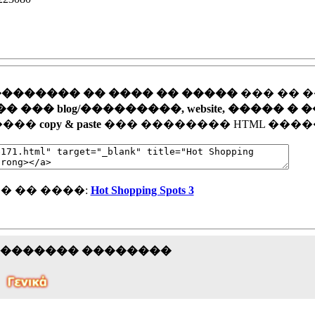
�������� �� ���� �� �����
��� �� 
�� blog/���������, website, ����� � 
�����
copy & paste
��� �������� HTML ����
� �� ����:
Hot Shopping Spots 3
�������� ��������