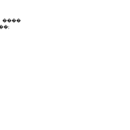
 ����
��;