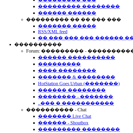
��������� ��������
������ ������
��������� �� �� ��� ���
������� �����
RSS/XML feed
�� ��� ��� ��� ������ �
����������
Forum: ��������� - ���������
������ ����������
���������
���� ��������
������� & ��������
HotStation Goes Urban (�������)
������ ��������
�������� - �������
..��� � �����������
���������� - Chat
������� Live Chat
������ - Shoutbox
��������� ��������