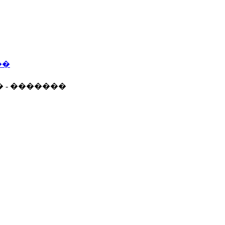
��
� - �������