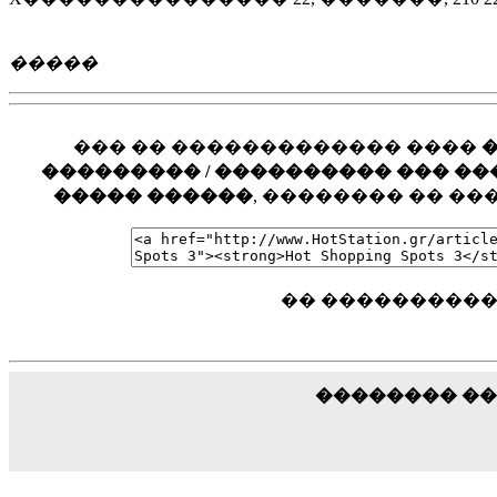
�����
��� �� ������������� ����
��������� / ���������� ��� ���� �
����� ������
, �������� �� �
�� ����������
�������� �