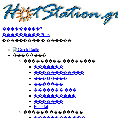
���������
7
���������
2026
��������� � ������
Greek Radio
��������
��������� ��������
�������
������������
��������
�������
������� ���
����������
�������
Editorial
������ ��������
��������� ���