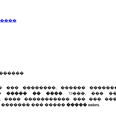
�����
�������
� ��� ��������, ������ ������
� ����� �� ����
. 'O���, ��� �
, ���� ����������� ��� ��� ���
 ������� ��� �����
����� unisex
.