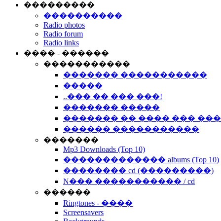
���������
����������
Radio photos
Radio forum
Radio links
���� - ������
�����������
������� �����������
�����
..��� �� ��� ���!
������� �����
������� �� ���� ��� ��
������ �����������
�������
Mp3 Downloads (Top 10)
������������� albums (Top 10)
�������� cd (���������)
N��� ����������� / cd
������
Ringtones - ����
Screensavers