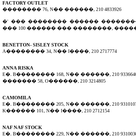
FACTORY OUTLET
�������� 76, N�� ������, 210 4833926
�' ��� �������� ������ �������
��� 100 ������ ��� ��������, ���
BENETTON- SISLEY STOCK
A�������� 34, N�� I����, 210 2717774
ANNA RISKA
E�. B�������� 168, N�� ������, 210 933664
������� 58, O������, 210 3214805
CAMOMILA
E�. B�������� 205, N�� ������, 210 931010
K������ 101, N�� I����, 210 2712154
NAF NAF STOCK
E�. B�������� 229, N�� ������, 210 931003