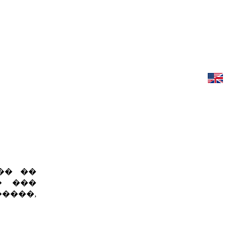
�� ��
� ���
����,