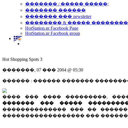
������� / ����� �����;
������� ������
������� ��� newsletter
�������� & ����� �������
HotStation.gr Facebook Page
HotStation.gr Facebook group
Hot Shopping Spots 3
�������, 07 ��� 2004 @ 05:30
������ : ������ ������� ������
���� ��� ���� ���������, ���
������� ��� ����� ��������
�������������� ��� �� ������
������������������ ��� ������