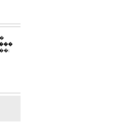
��
����
��: