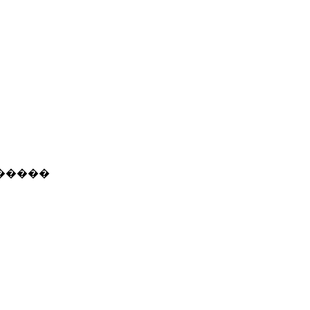
�����