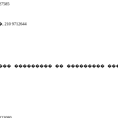
7585
0 9712644
��� ��������� �� ��������� ��
3080