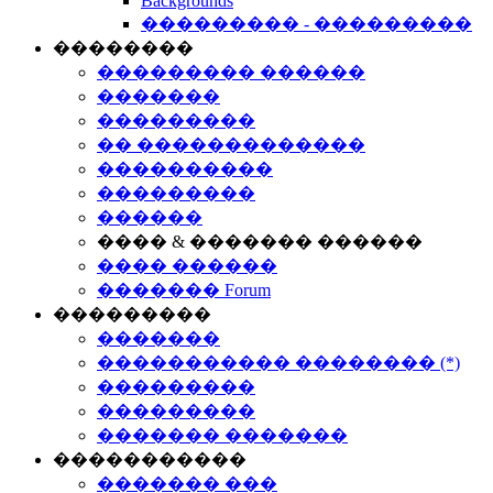
Backgrounds
��������� - ���������
��������
��������� ������
�������
���������
�� �������������
����������
���������
������
���� & ������� ������
���� ������
������� Forum
���������
�������
����������� �������� (*)
���������
���������
������� �������
�����������
������� ���