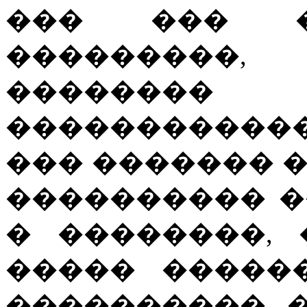
��� ��� 
���������, 
�������� 
�����������
��� ������� 
���������� �
� ��������,
����� �����
���������� 