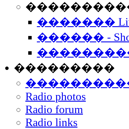
���������� -
������� Live
������ - Sho
��������
���������
���������
Radio photos
Radio forum
Radio links