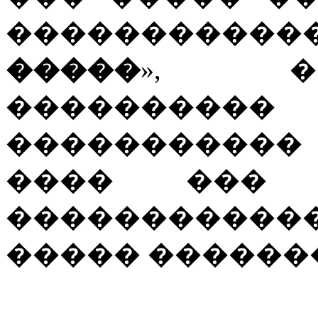
������������
�����
», �
����������
�����������
���� ��
�����������
����� ������