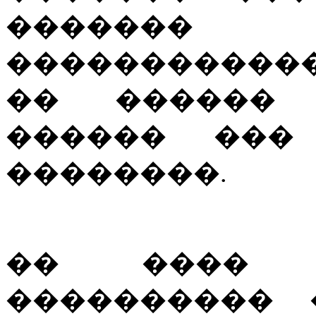
�������
������������
�� ������ 
������ ���
��������.
�� ���� 
���������� 