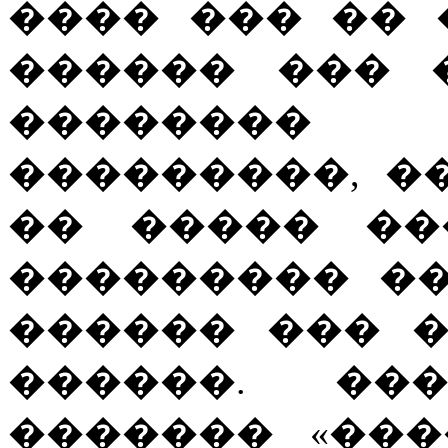
���� ��� �� 
������ ��� 
�������� 
���������, �
�� ����� ��
��������� �
������ ��� 
������. ��
������� «��