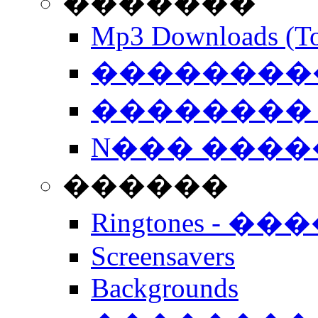
�������
Mp3 Downloads (To
�����������
�������� 
N��� �����
������
Ringtones - ��
Screensavers
Backgrounds