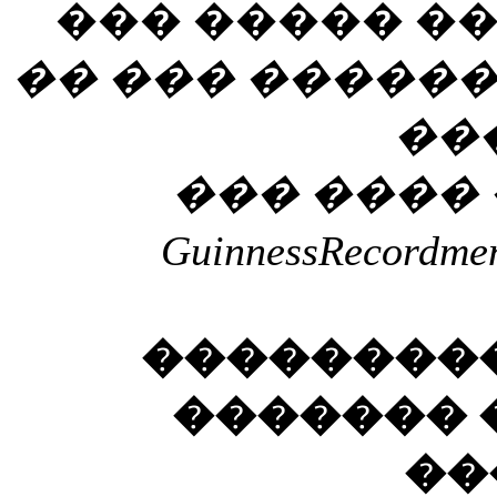
��� ����� �
�� ��� �����
��
��� ����
Guinness
Recordme
���������
������� 
���