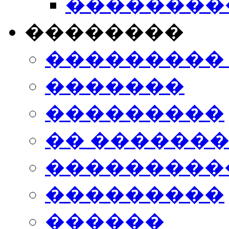
���������
��������
���������
�������
���������
�� ������
���������
���������
������