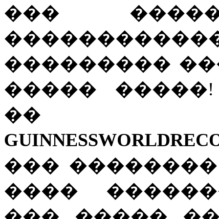
��� ���
����������
��������� ��
����� �����
��
GUINNESS
WORLD
REC
��� ��������
���� ������
��� ����� �