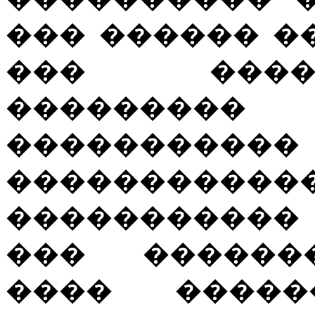
��� ������ �
��� ����
�������
��������
���������
�����������
��� ������
���� �����