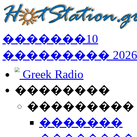
�������
10
���������
202
Greek Radio
��������
���������
�������