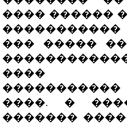
���� ������ 
�����������
��� ����� ��
�����������
���� ��
�����������
����. � ���
������� �����