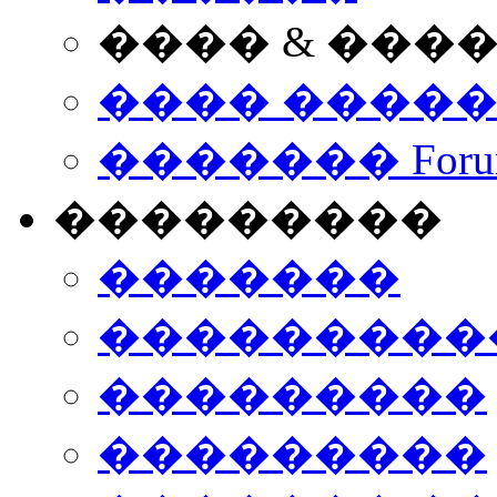
���� & ���
���� ����
������� Foru
���������
�������
����������
���������
���������