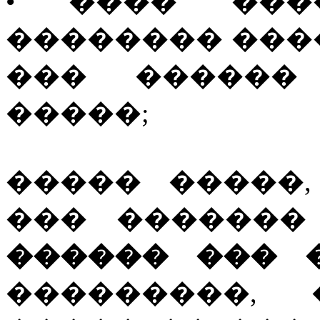
• ���� ���
�������� ���
��� ������
�����;
����� �����
��� �������
������ ��� ��
���������, 