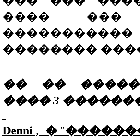
��� ��� ���
���� ���
��������
�������� ���
�� �� �����
���� 3 ������
Denni
, �
"
������