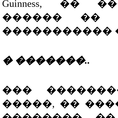
Guinness
, �� ��
������ �� 
����������� 
� �������..
��� �������
�����, �� ��
�������� ��