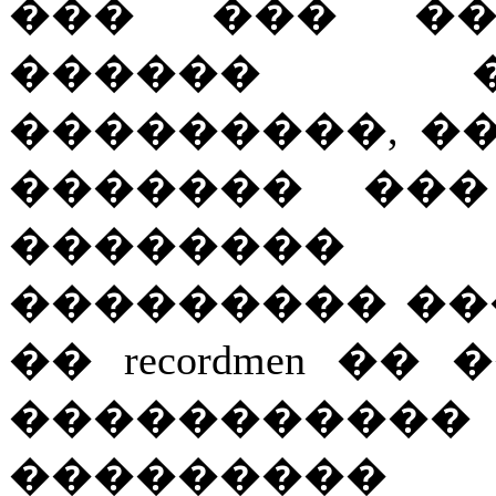
��� ��� ��
������ �
���������, �
������� ���
�������
��������� �
�� recordmen
�� �
��������
��������