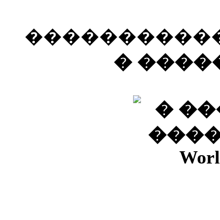
�����������
� ����