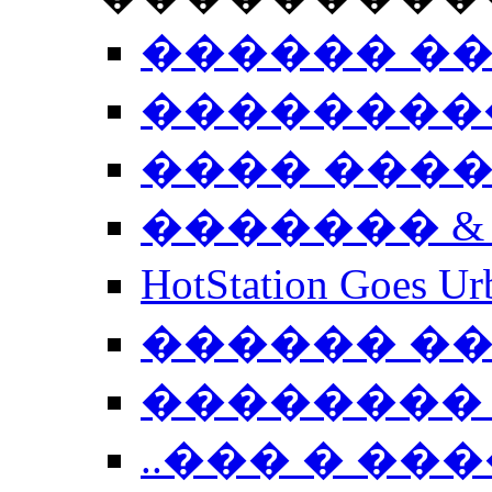
������ �
��������
���� ���
������� &
HotStation Goe
������ �
�������� 
..��� � �