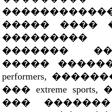
�����������
����� ���� 
���������
������� ��
����� �����
performers
, �����
���
extreme sports
,
��� �������