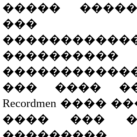
����� �����
��� ���
����������
������
����������
��� ���� �
Recordmen
���� ��
���� ��� �
�����