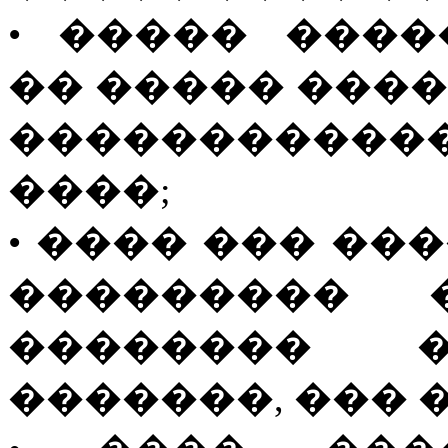
• ����� ���
�� ����� ���� ��
�����������
����;
• ���� ��� ��
��������� 
�������� 
�������, ��� 