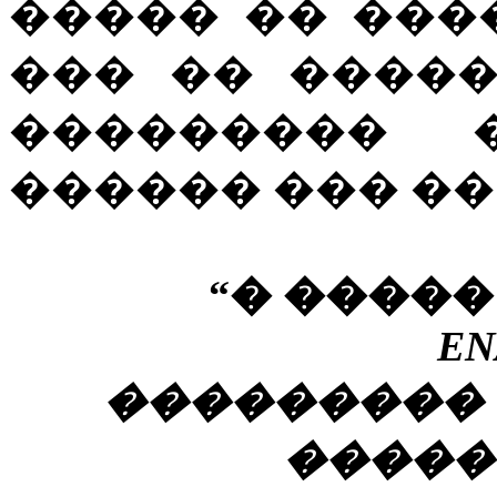
����� �� ���
��� �� ����
��������� 
������ ��� ��…
“� �����
EN
��������� 
����