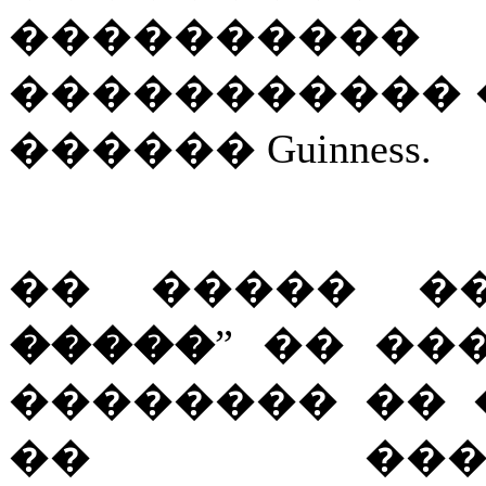
�������
����������� 
������
Guinness.
�� ����� �
�����
” �� ��
�������� ��
�� ���