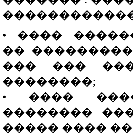
������������
• ���� ����
�� ���������
��� ��� ���
��������;
• ���� ���
�������� ��
����� ���� ��