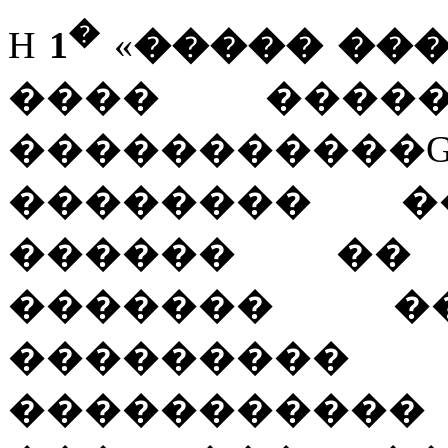
�
H
1
«
����� ���
���� ����
�����������Guinn
�������� �
������ �� 
������� �
��������
�����������