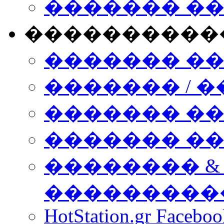
������� �
����������
������� �
������� / �
������� �
������� ��� n
�������� &
���������
HotStation.gr Facebo