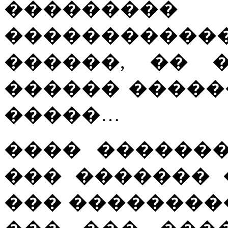
��������
������������
������, �� 
������ �����
�����…
���� ������
��� ������� 
��� ��������