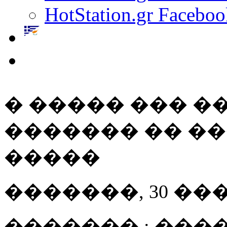
HotStation.gr Faceboo
� ����� ��� �
������� �� �
�����
�������, 30 ��� 20
������� : ����