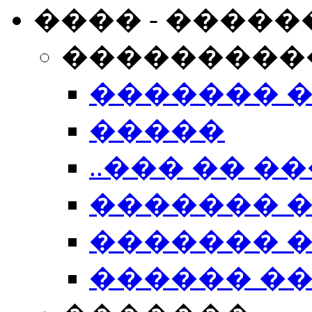
���� - �����
���������
������� 
�����
..��� �� ��
������� 
������� �
������ �