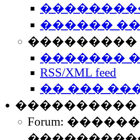
��������
������ �
��������� 
������� 
RSS/XML feed
�� ��� ��
����������
Forum: �����
����������