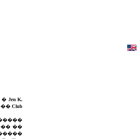
�� �
Jen K.
 ���
Club
�����
�� ��
������