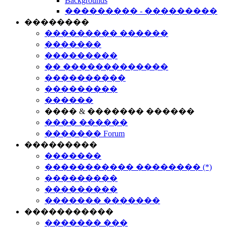
Backgrounds
��������� - ���������
��������
��������� ������
�������
���������
�� �������������
����������
���������
������
���� & ������� ������
���� ������
������� Forum
���������
�������
����������� �������� (*)
���������
���������
������� �������
�����������
������� ���