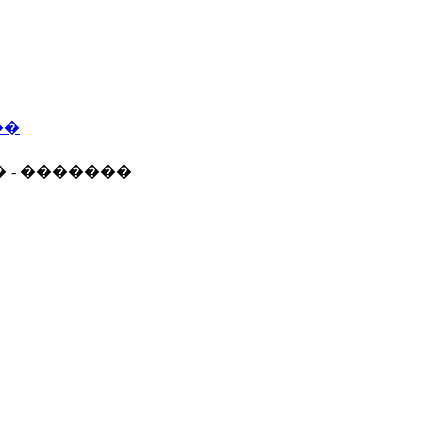
��
� - �������