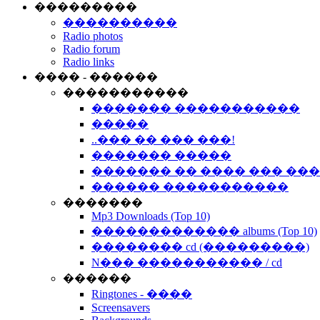
���������
����������
Radio photos
Radio forum
Radio links
���� - ������
�����������
������� �����������
�����
..��� �� ��� ���!
������� �����
������� �� ���� ��� ��
������ �����������
�������
Mp3 Downloads (Top 10)
������������� albums (Top 10)
�������� cd (���������)
N��� ����������� / cd
������
Ringtones - ����
Screensavers