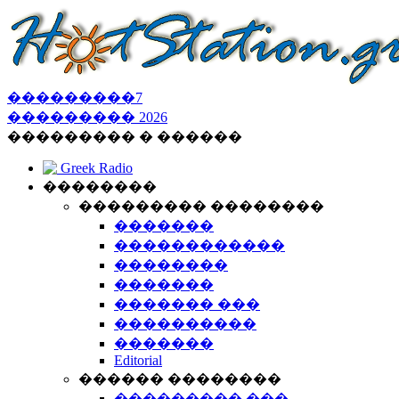
���������
7
���������
2026
��������� � ������
Greek Radio
��������
��������� ��������
�������
������������
��������
�������
������� ���
����������
�������
Editorial
������ ��������
��������� ���