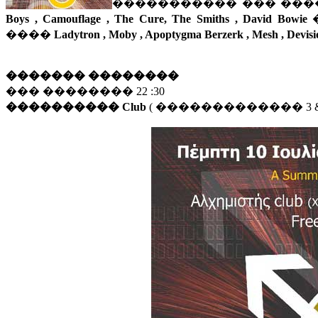
����������� ��� ���
Boys , Camouflage , The Cure,
The Smiths , David Bowie
����
Ladytron , Moby , Apoptygma Berzerk , Mesh , Devisi
������� ��������
��� �������� 22 :30
���������� Club
( ������������� 3 