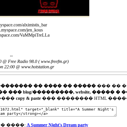
yspace.com/alximistis_bar
w.myspace.com/jen_kous
yspace.com/VaMMpiTreLLa
--
@ Free Radio 98.0 ( www.freefm.gr)
on 22:00 @ www.hotstation.gr
�������� �� ���� �� �����
��� �� 
�� blog/���������, website, ����� � 
�����
copy & paste
��� �������� HTML ����
� ����:
A Summer Night's Dream party