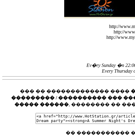
http://www.m
http://ww
http://www.m
Ev�ry Sunday �n 22:00 
Every Thursday 
��� �� ������������� ����
��������� / ���������� ��� ���� �
����� ������
, �������� �� �
�� ����������� �