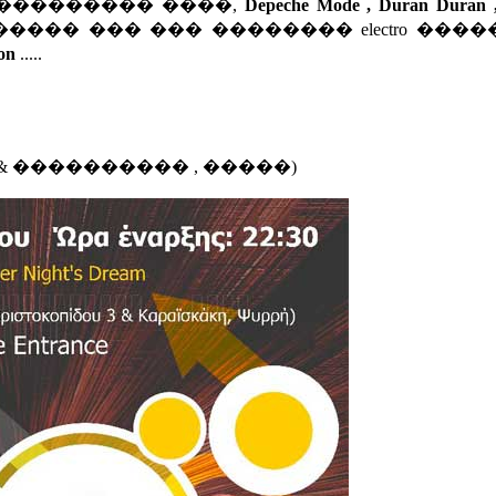
��������� ����,
Depeche Mode , Duran Duran ,
����� ��� ��� �������� electro ���
on
.....
& ���������� , �����)