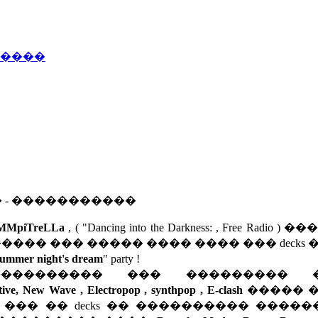
�����
� - �����������
MMpiTreLLa
, ( "Dancing into the Darkness: , Free Radio ) �
 ) , �� ������� ��� ����� ���� ���� ��� decks
summer night's dream
" party !
����������� ��� ��������� 
tive
, New Wave , Electropop , synthpop , E-clash
����� �
 ��� �� decks �� ���������� ����