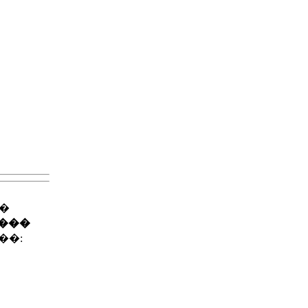
��
����
��: