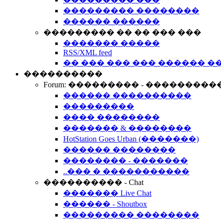
��������� ��������
������ ������
��������� �� �� ��� ���
������� �����
RSS/XML feed
�� ��� ��� ��� ������ �
����������
Forum: ��������� - ���������
������ ����������
���������
���� ��������
������� & ��������
HotStation Goes Urban (�������)
������ ��������
�������� - �������
..��� � �����������
���������� - Chat
������� Live Chat
������ - Shoutbox
��������� ��������