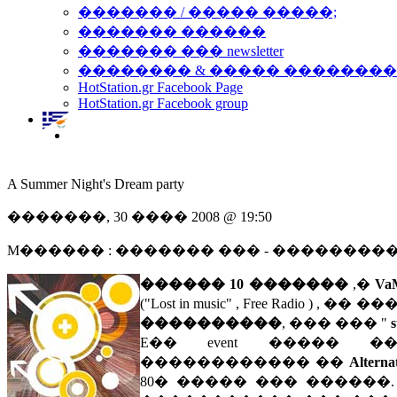
������� / ����� �����;
������� ������
������� ��� newsletter
�������� & ����� �������
HotStation.gr Facebook Page
HotStation.gr Facebook group
A Summer Night's Dream party
�������, 30 ���� 2008 @ 19:50
M������ : ������� ��� - ��������
������ 10 �������
,�
Va
("Lost in music" , Free Radio
����������
, ��� ��� "
E�� event ����� 
������������ ��
Alterna
80� ����� ��� ������.