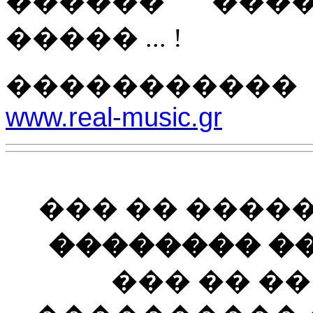
������ ���
����� ... !
����������
www.real-music.gr
��� �� ����
�������� ��
��� �� �