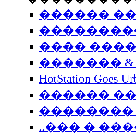
������ �
��������
���� ���
������� &
HotStation Goe
������ �
�������� 
..��� � �