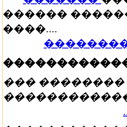
������ �����
����....
��������
�����������
��� ��������
�����������