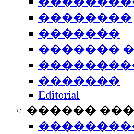
��������
��������
�������
������� 
��������
�������
Editorial
������ ��
��������