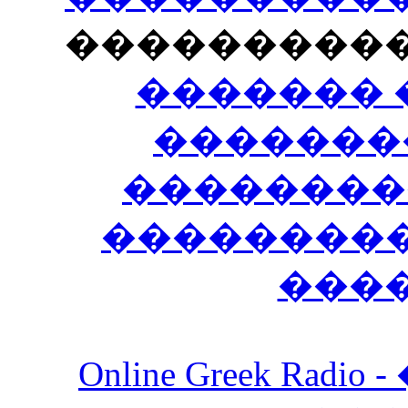
���������
������� 
�������
��������
����������
���
Online Greek Ra