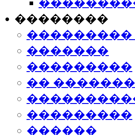
���������
��������
���������
�������
���������
�� ������
���������
���������
������