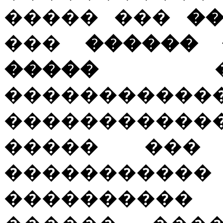
����� ���
�
���
������ 
�����
��
��������
�����������
����� ���
�����������
���������� 