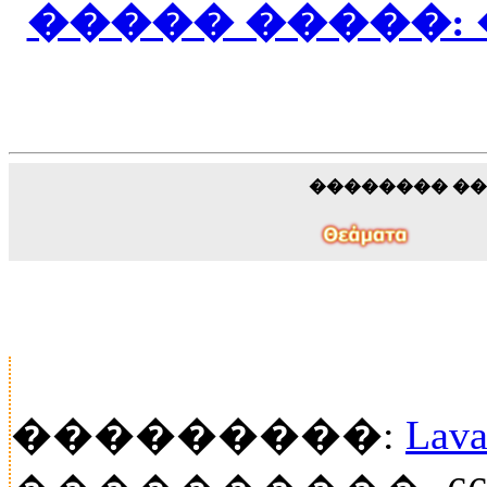
����� �����:
�������� �
���������:
Lava