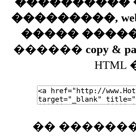
���������� ��
���������, web
����� ����
������
copy & pa
HTML
�� �������