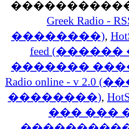
������������
Greek Radio 
��������)
,
Hot
feed (�����
������� ���
Radio online - v 
��������)
,
HotS
��� ���
�����������