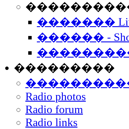
���������� -
������� Live
������ - Sho
��������
���������
���������
Radio photos
Radio forum
Radio links