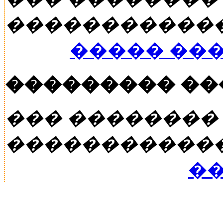
�����������
����� ��
��������� �
��� ��������
�����������
��