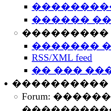
��������
������ �
��������� 
������� 
RSS/XML feed
�� ��� ��
����������
Forum: �����
����������