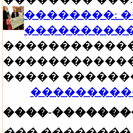
��������: 
���������
�����������
������������
����� ������� �
���������
����-�������
��� ��������