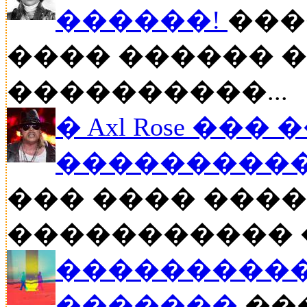
������!
���
���� ������ �
����������...
� Axl Rose ��
�����������
��� ���� �����
����������� ��
����������
�������
���