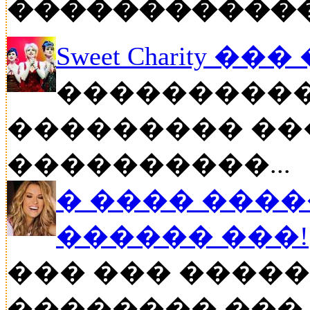
�����������
Sweet Charity ��
����������
��������� ��
����������...
� ���� ����
������ ���!
��� ��� �����
�������� ���..