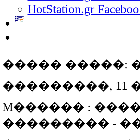
HotStation.gr Faceboo
����� �����: 
���������, 11 ���
M������ : ����
��������� - 