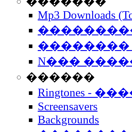
�������
Mp3 Downloads (To
�����������
�������� 
N��� �����
������
Ringtones - ��
Screensavers
Backgrounds