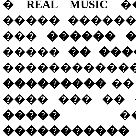
�
REAL MUSIC
��
����� �����
���
������ 
�����
�� ���
�������
���������
��
���� ��� ��
�����
�
�����������