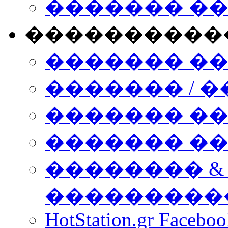
������� �
����������
������� �
������� / �
������� �
������� ��� n
�������� &
���������
HotStation.gr Facebo