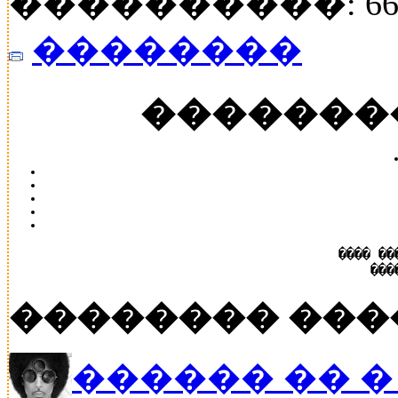
����������: 66
��������
�������
���� ��
���
�������� ���
������ �� � P