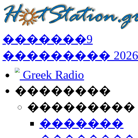
�������
9
���������
202
Greek Radio
��������
���������
�������