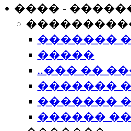
���� - �����
���������
������� 
�����
..��� �� ��
������� 
������� �
������ �