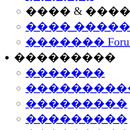
���� & ���
���� ����
������� Foru
���������
�������
����������
���������
���������