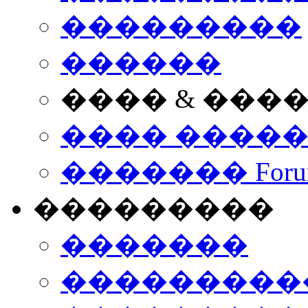
���������
������
���� & ���
���� ����
������� Foru
���������
�������
����������