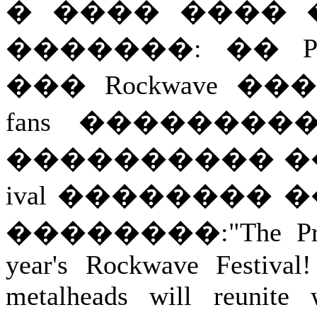
� ���� ���� 
�������: �� P
��� Rockwave 
fans ��������
���������� ���
ival �������� �� 
��������:"The Priest 
year's Rockwave Festival
metalheads will reunite