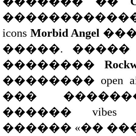
������� ��
����������
icons
Morbid Angel
���
�����. �����
��������
Rockw
�������� open air 
��� ��������
������ vibe
������ «�� ���� 