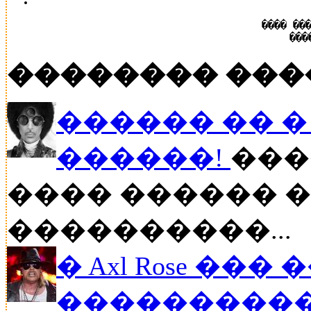
���� ��
���
�������� ���
������ �� � P
������!
���
���� ������ �
����������...
� Axl Rose ��
�����������