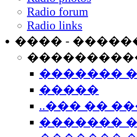
Radio forum
Radio links
���� - �����
���������
������� 
�����
..��� �� ��
������� 