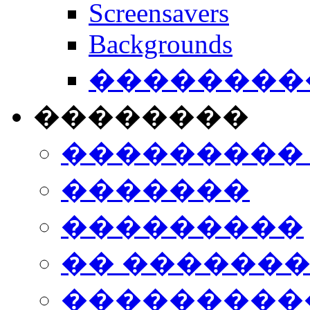
Screensavers
Backgrounds
���������
��������
���������
�������
���������
�� ������
���������