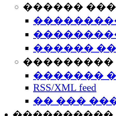
������ ��
��������
��������
������ �
��������� 
������� 
RSS/XML feed
�� ��� ��
����������