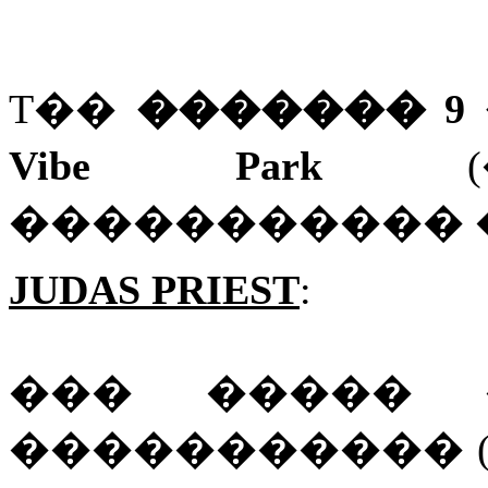
T��
������� 9
Vibe Park
(�
����������� 
JUDAS PRIEST
:
��� ����� 
����������� 