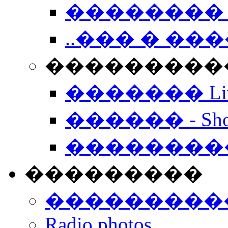
�������� 
..��� � �
���������� -
������� Live
������ - Sho
��������
���������
���������
Radio photos