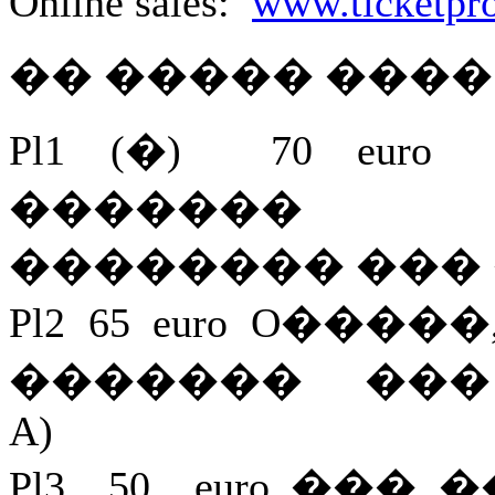
Online sales:
www.ticketpro
�� ����� ����
Pl1 (�) 70 eu
������� �
�������� ���
Pl2 65 euro O��
������� ��� 
A)
Pl3 50 euro ��