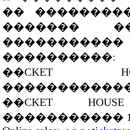
�� ��������
������� 
����������
����������:
��CKET H
������������� 42
��CKET HOUS
����������� 102, 