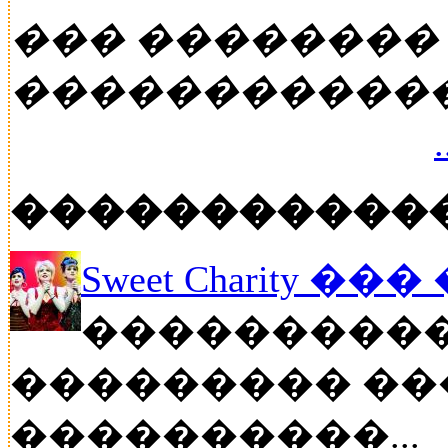
��� ��������
�����������
�����������
Sweet Charity ��
����������
��������� ��
����������...