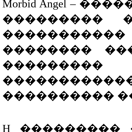
Morbid Angel – ��
��������� 
����������� �
�������� ��
��������
���������
���������� �
H ���������