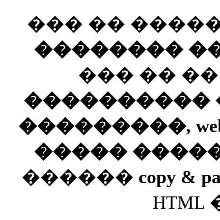
��� �� ����
�������� ��
��� �� �
���������� ��
���������, web
����� ����
������
copy & pa
HTML