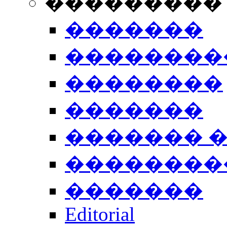
���������
�������
��������
��������
�������
������� 
��������
�������
Editorial