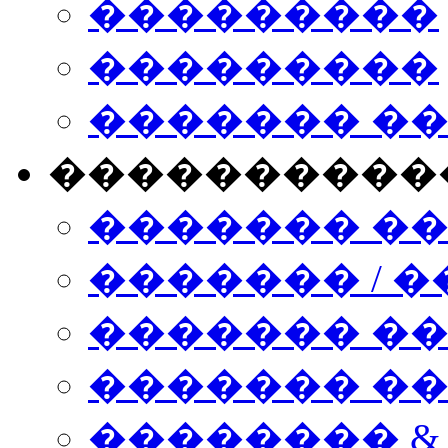
���������
���������
������� �
����������
������� �
������� / �
������� �
������� ��� n
�������� &