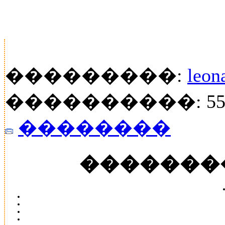
���������:
leon
����������: 55
��������
�������