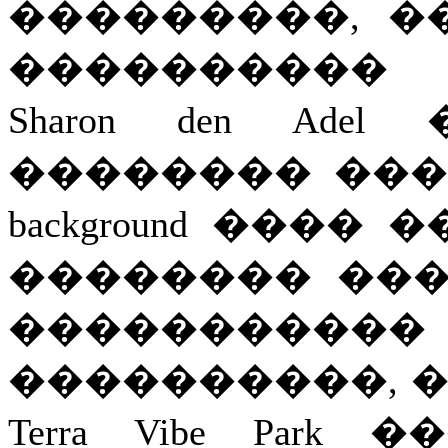
���������, ���� W
���������� 
Sharon den Ad
�������� ���
background ���
�������� ���
�����������
����������, 
Terra Vibe Park