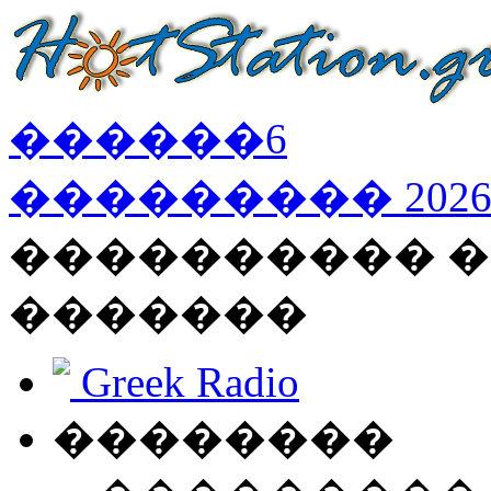
������
6
���������
202
���������� �
�������
Greek Radio
��������