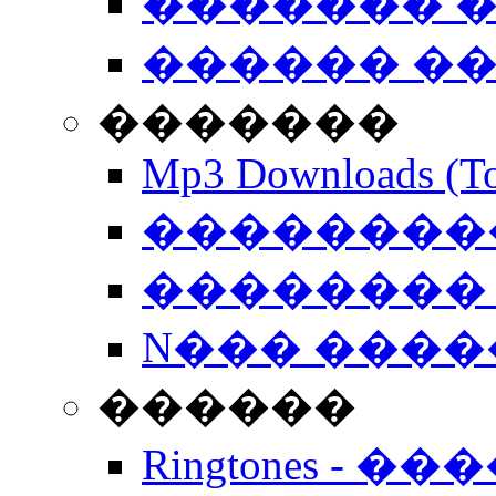
������� �
������ �
�������
Mp3 Downloads (To
�����������
�������� 
N��� �����
������
Ringtones - ��