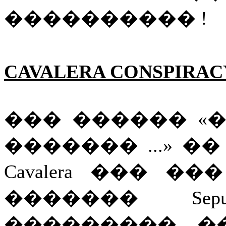
���������� !
CAVALERA CONSPIRAC
��� ������ «
������� ...» �
Cavalera ��� 
������� Sep
��������� �