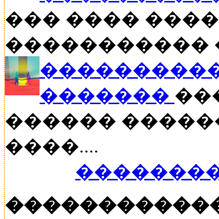
��� ���� �����
����������� ��
����������
�������
���
������ �����
����....
��������
�����������