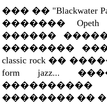
��� �� "Blackwater Pa
������� Opet
������ ����
�������� ����
classic rock �� ����
form jazz...
���������
�������� �� ��