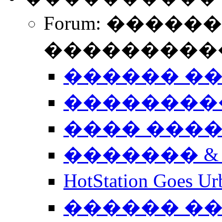
Forum: �����
����������
������ �
��������
���� ���
������� &
HotStation Goe
������ �