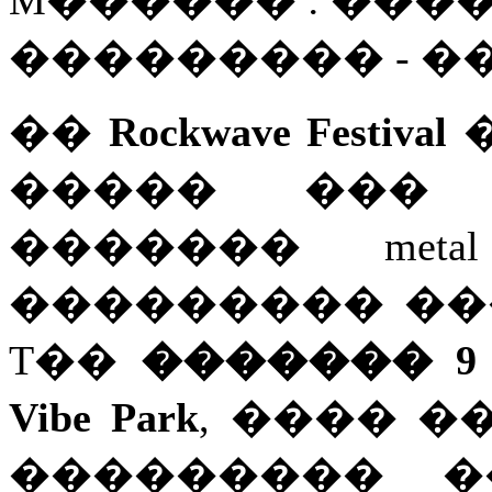
M������ : ����
��������� - 
��
Rockwave Festival
�
����� ���
������� met
��������� ��
T��
������� 9
Vibe Park
, ���� 
��������� �