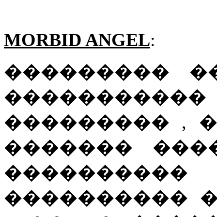
MORBID ANGEL
:
��������� �
��������
��������� , 
������� ���
����������
���������� �