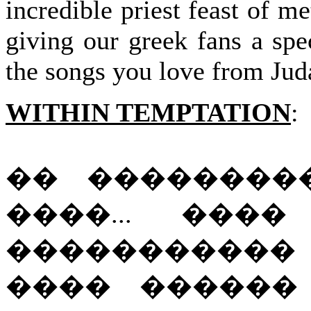
incredible priest feast of 
giving our greek fans a spe
the songs you love from Juda
WITHIN TEMPTATION
:
�� ��������
����... ���
�����������
���� ������