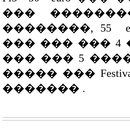
��� �������
��������, 55 
��� ��� ��� 4 �
��� ��� 5 ���
����� ��� Festi
������� .