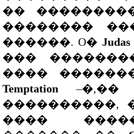
�� ��������
�������� ���
������. O�
Judas 
��� �������
���� ������
Temptation
–�,�� 
����������, 
���� ����