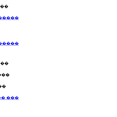
���
�����
������
���
���
��
� ���