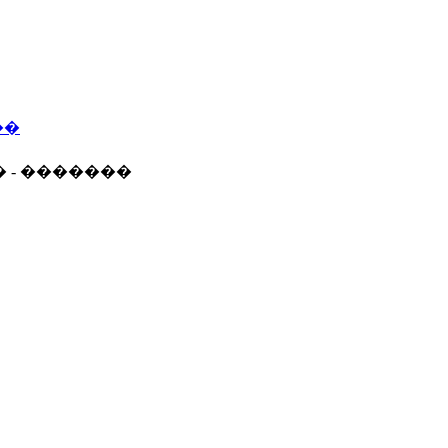
��
� - �������