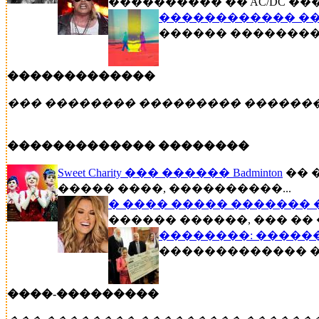
���������� �� AC/DC ��
������������ ��
������ �������� �
�������������
��� �������� ��������� ������
������������� ��������
Sweet Charity ��� ������ Badminton
�� 
����� ����, ����������...
� ���� ����� ������� 
������ ������, ��� �� 
��������: �����
������������� ��
����-���������