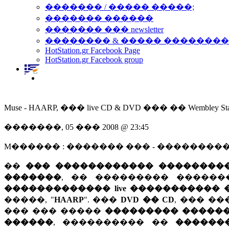
������� / ����� �����;
������� ������
������� ��� newsletter
�������� & ����� �������
HotStation.gr Facebook Page
HotStation.gr Facebook group
Muse - HAARP, ��� live CD & DVD ��� �� Wembley St
�������, 05 ��� 2008 @ 23:45
M������ : ������� ��� - ��������
��
��� ������������ ���������-
�������
, �� ��������� �����
������������� live ����������� ��
�����, "
HAARP
". ���
DVD �� CD
, ��� �
��� ��� �����
��������� �����
������
, ���������� ��
�������