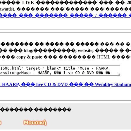
���� LIVE ������������� ��� �� 20
ave Awards), ������� ��� ����� ��� ���
���� ��� ������� ����� / ������ 
�������� �� ���� �� �����
��� �� 
�� blog/���������, website, ����� � 
�����
copy & paste
��� �������� HTML ����
 - HAARP, ��� live CD & DVD ��� �� Wembley Stadium
�������� ��������