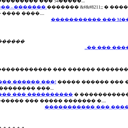
��������� ��� 54�����...
�� - �������
������� &#&#8211;; � ���
��� ����....
����������� ��� M�
������
..�� ��� ��
������������ ��� ������ ������
��� ������ ���!
����� ������ ��� 
�������� ���...
��� ��� ����������
� ����������
���� ��� ����� ������� �....
����������� ��� ����