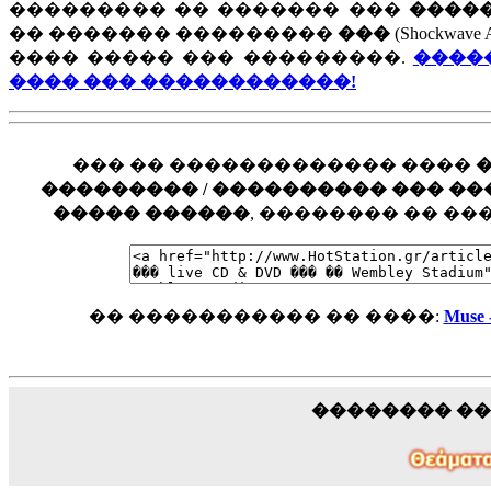
��������� �� ������� ���
�����
�� ������� ���������
���
(Shockw
���� ����� ��� ���������.
����
���� ��� ������������!
��� �� ������������� ����
��������� / ���������� ��� ���� �
����� ������
, �������� �� �
�� ����������� �� ����:
Muse
�������� �