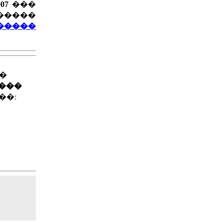
07
���
�������
�����
��
����
��: