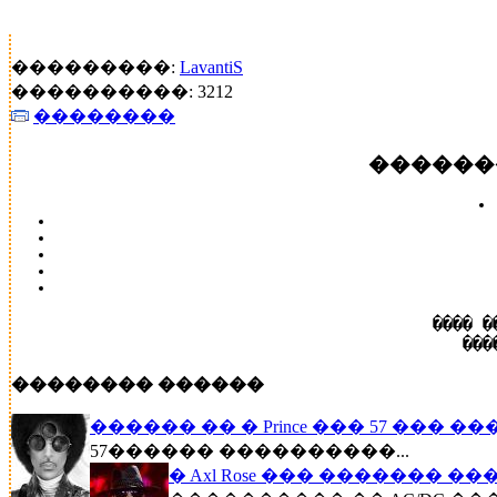
���������:
LavantiS
����������: 3212
��������
������
���� �
���
�������� ������
������ �� � Prince ��� 57 ��� �
57������ ����������...
� Axl Rose ��� ������� �