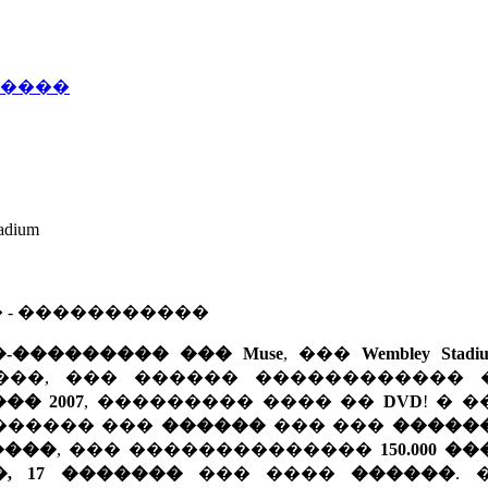
�����
adium
� - �����������
��������� ��� Muse
, ���
Wembley Stadi
����, ��� ������ ������������
� 2007
, ��������� ���� ��
DVD
! � 
������� ���
������
��� ���
�����
����
, ��� ��������������
150.000 
, 17 �������
��� ����
������
.