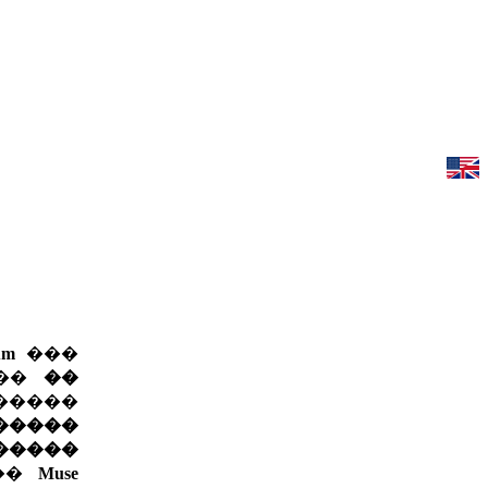
um
���
 ��
��
������
�����
�������
 ��
Muse