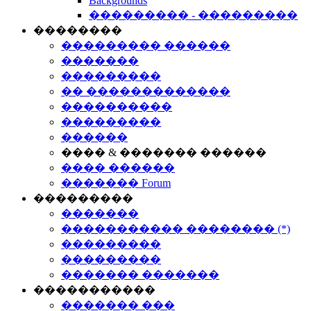
Backgrounds
��������� - ���������
��������
��������� ������
�������
���������
�� �������������
����������
���������
������
���� & ������� ������
���� ������
������� Forum
���������
�������
����������� �������� (*)
���������
���������
������� �������
�����������
������� ���