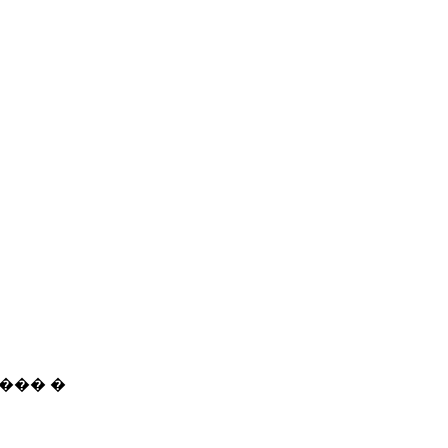
��� �