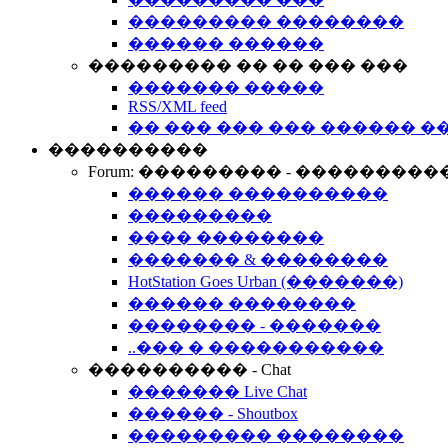
��������� ��������
������ ������
��������� �� �� ��� ���
������� �����
RSS/XML feed
�� ��� ��� ��� ������ �
����������
Forum: ��������� - ���������
������ ����������
���������
���� ��������
������� & ��������
HotStation Goes Urban (�������)
������ ��������
�������� - �������
..��� � �����������
���������� - Chat
������� Live Chat
������ - Shoutbox
��������� ��������