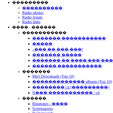
���������
����������
Radio photos
Radio forum
Radio links
���� - ������
�����������
������� �����������
�����
..��� �� ��� ���!
������� �����
������� �� ���� ��� ��
������ �����������
�������
Mp3 Downloads (Top 10)
������������� albums (Top 10)
�������� cd (���������)
N��� ����������� / cd
������
Ringtones - ����
Screensavers