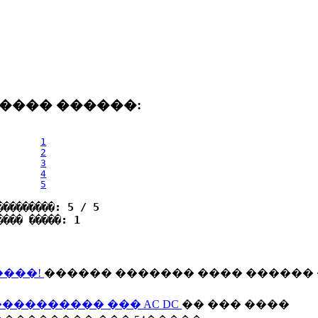
���� ������:
1
2
3
4
5
���������: 5 / 5
���� �����: 1
�����!
������ ������� ���� ������ 
����������� ��� AC DC
�� ��� ����