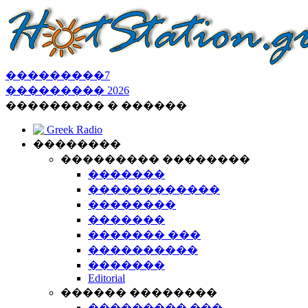
���������
7
���������
2026
��������� � ������
Greek Radio
��������
��������� ��������
�������
������������
��������
�������
������� ���
����������
�������
Editorial
������ ��������
��������� ���