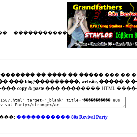
�� �����������
�������� �� ���� �� �����
��� �� 
�� blog/���������, website, ����� � 
�����
copy & paste
��� �������� HTML ����
���:
����������� 80s Revival Party