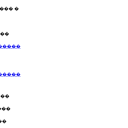
��� �
���
�����
������
���
���
��