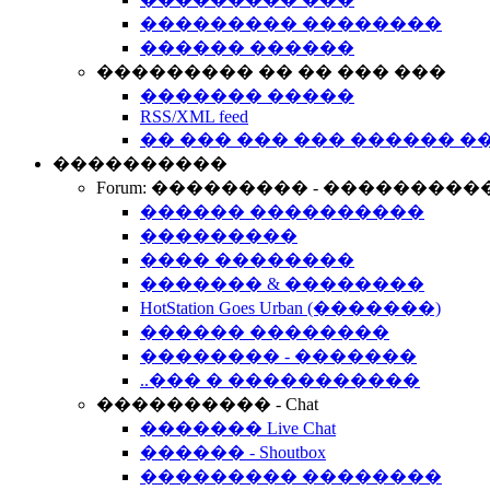
��������� ��������
������ ������
��������� �� �� ��� ���
������� �����
RSS/XML feed
�� ��� ��� ��� ������ �
����������
Forum: ��������� - ���������
������ ����������
���������
���� ��������
������� & ��������
HotStation Goes Urban (�������)
������ ��������
�������� - �������
..��� � �����������
���������� - Chat
������� Live Chat
������ - Shoutbox
��������� ��������