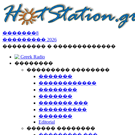
�������
8
���������
2026
��������� � �������������
Greek Radio
��������
��������� ��������
�������
������������
��������
�������
������� ���
����������
�������
Editorial
������ ��������
��������� ���