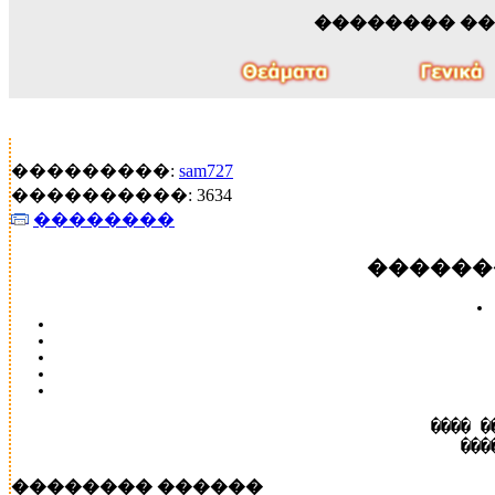
�������� �
���������:
sam727
����������: 3634
��������
������
���� �
���
�������� ������