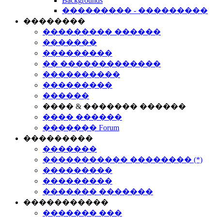
Backgrounds
��������� - ���������
��������
��������� ������
�������
���������
�� �������������
����������
���������
������
���� & ������� ������
���� ������
������� Forum
���������
�������
����������� �������� (*)
���������
���������
������� �������
�����������
������� ���