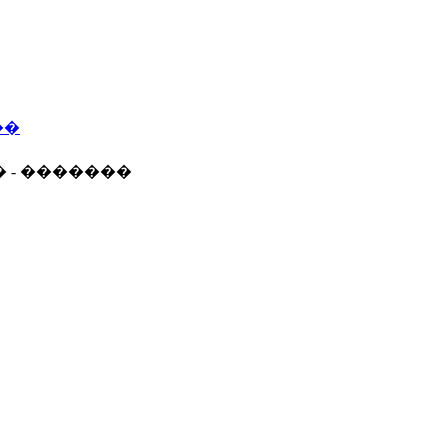
��
� - �������