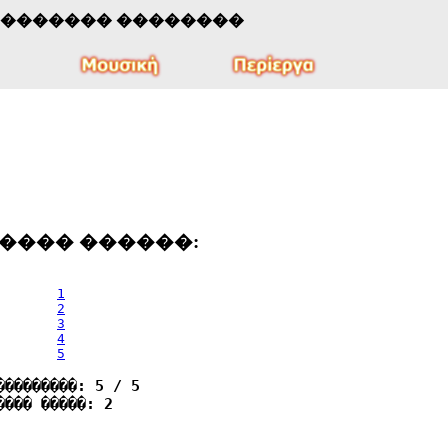
�������� ��������
���� ������:
1
2
3
4
5
���������: 5 / 5
���� �����: 2