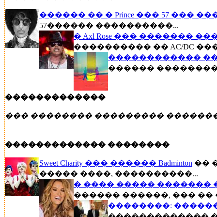
������ �� � Prince ��� 57 ��� �
57������ ����������...
� Axl Rose ��� ������� �
���������� �� AC/DC ��
������������ ��
������ �������� �
�������������
��� �������� ��������� ������
������������� ��������
Sweet Charity ��� ������ Badminton
�� 
����� ����, ����������...
� ���� ����� ������� 
������ ������, ��� �� 
��������: �����
������������� ��