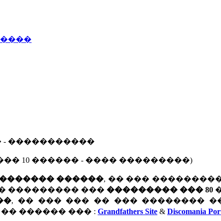
�����
� - �����������
�� 10 ������ - ���� ���������)
������� ������
, �� ��� ��������
�� ��������� ���
��������� ��� 80
��
, �� ��� ��� �� ��� �������� 
 �� ������ ��� :
Grandfathers Site
&
Discomania Por