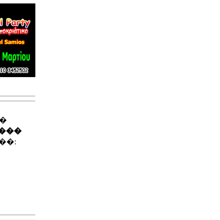
��
����
��: