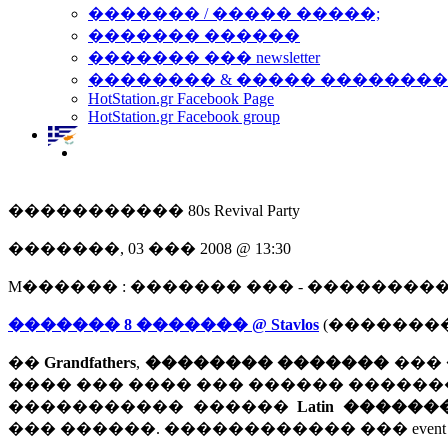
������� / ����� �����;
������� ������
������� ��� newsletter
�������� & ����� �������
HotStation.gr Facebook Page
HotStation.gr Facebook group
����������� 80s Revival Party
�������, 03 ��� 2008 @ 13:30
M������ : ������� ��� - ��������
������� 8 ������� @ Stavlos
(��������
��
Grandfathers
,
�������� �������
���
���� ��� ���� ��� ������ �����
����������� ������
Latin ������
��� ������. ������������ ��� event