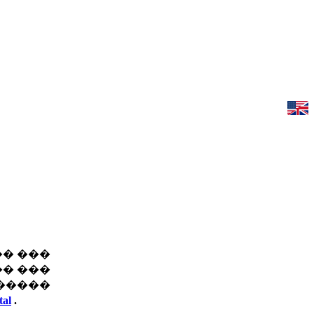
�� ���
�� ���
������
tal
.