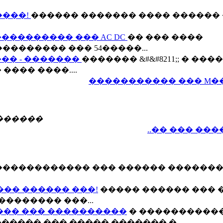
�����!
������ ������� ���� ������ 
����������� ��� AC DC
�� ��� ����
��������� ��� 54�����...
�� - �������
������� &#&#8211;; � ���
��� ����....
����������� ��� M�
������
..�� ��� ��
������������ ��� ������ ������
��� ������ ���!
����� ������ ��� 
�������� ���...
��� ��� ����������
� ����������
���� ��� ����� ������� �....