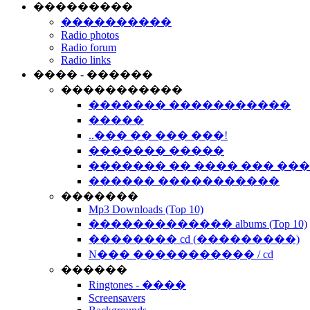
���������
����������
Radio photos
Radio forum
Radio links
���� - ������
�����������
������� �����������
�����
..��� �� ��� ���!
������� �����
������� �� ���� ��� ��
������ �����������
�������
Mp3 Downloads (Top 10)
������������� albums (Top 10)
�������� cd (���������)
N��� ����������� / cd
������
Ringtones - ����
Screensavers