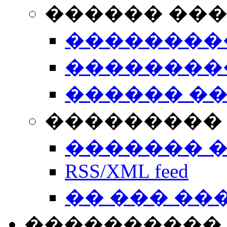
������ ��
��������
��������
������ �
��������� 
������� 
RSS/XML feed
�� ��� ��
����������