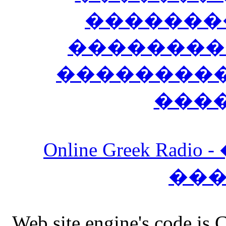
�������
��������
����������
���
Online Greek Ra
��
Web site engine's code is