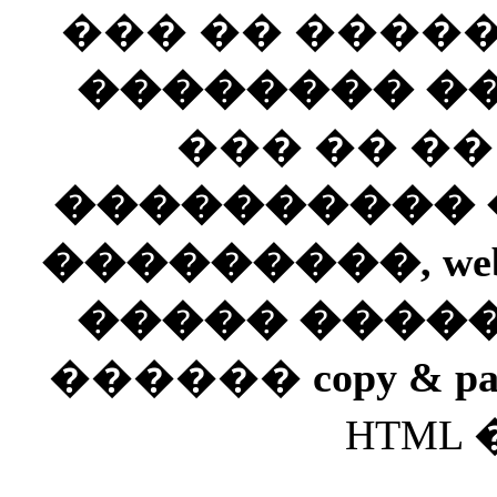
��� �� ����
�������� ��
��� �� �
���������� ��
���������, web
����� ����
������
copy & pa
HTML