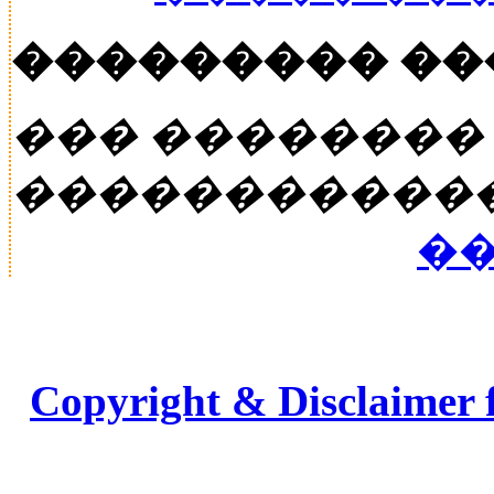
��������� �
��� ��������
�����������
��
Copyright & Disclaimer 