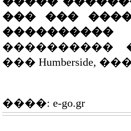
����� ������
��� ��� ���
����������
���������� 
��� Humberside, �
����: e-go.gr