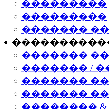
���������
���������
������� �
����������
������� �
������� / �
������� �
������� ��� n
�������� &