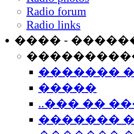
Radio forum
Radio links
���� - �����
���������
������� 
�����
..��� �� ��
������� 