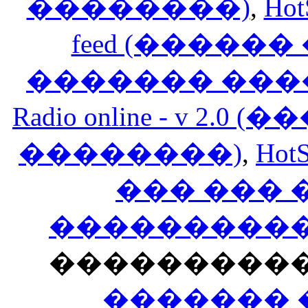
��������)
,
Hot
feed (�����
������� ���
Radio online - v 
��������)
,
HotS
��� ���
�����������
���������
������� 