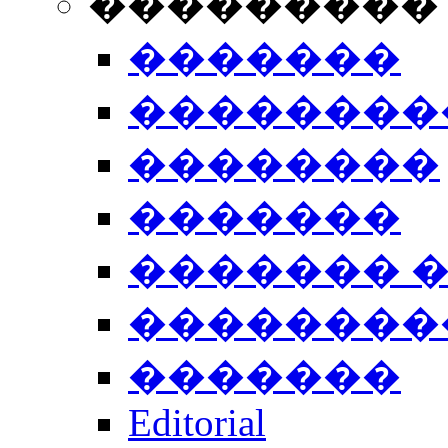
���������
�������
��������
��������
�������
������� 
��������
�������
Editorial