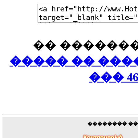
�� �������
����� �� ���
��� 4
�������� �