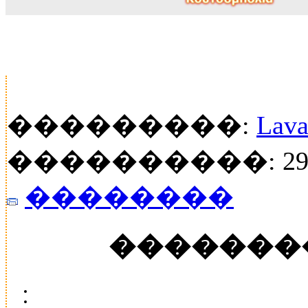
���������:
Lava
����������: 29
��������
�������