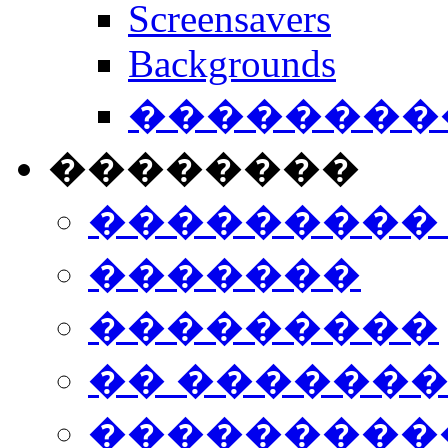
Screensavers
Backgrounds
���������
��������
���������
�������
���������
�� ������
���������