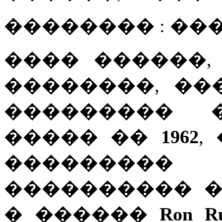
�������� : ��
���� ������,
��������, ��
��������� 
����� ��
1962
,
�������
���������� �
� ������
Ron Ru