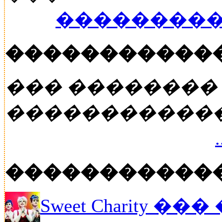
���������
�����������
��� ��������
�����������
�����������
Sweet Charity ��