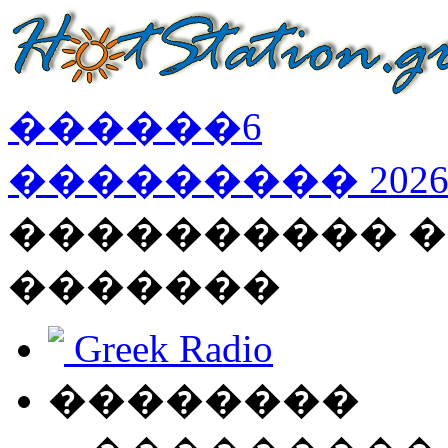
������
6
���������
202
���������� �
�������
Greek Radio
��������