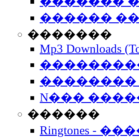
������� �
������ �
�������
Mp3 Downloads (To
�����������
�������� 
N��� �����
������
Ringtones - ��