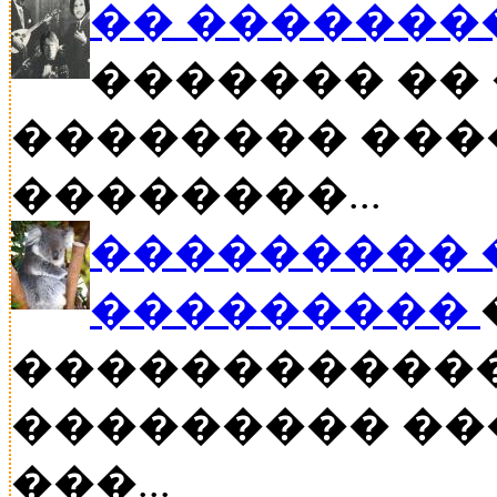
�� �������
������� �� 
�������� ���
��������...
��������� �
���������
������������
��������� ���
���...