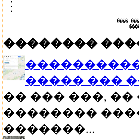
���� ��
���
�������� ���
����������
����� ��� 
�� ��� ���, �
�������� ���
�������...