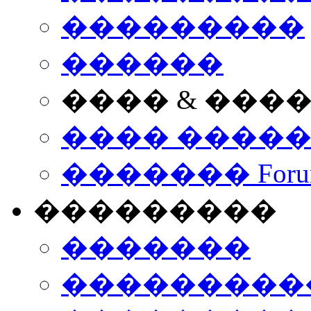
���������
������
���� & ���
���� ����
������� Foru
���������
�������
����������