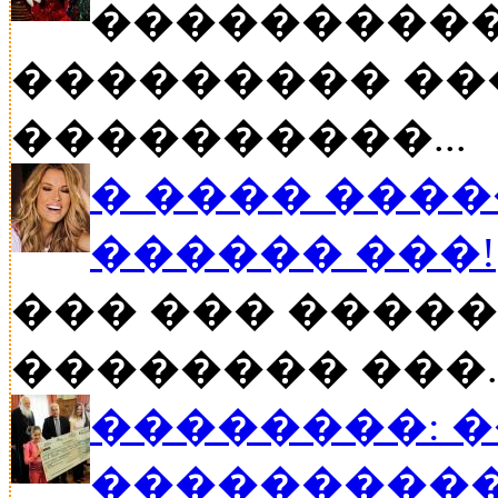
����������
��������� ��
����������...
� ���� ����
������ ���!
��� ��� �����
�������� ���..
��������: 
���������