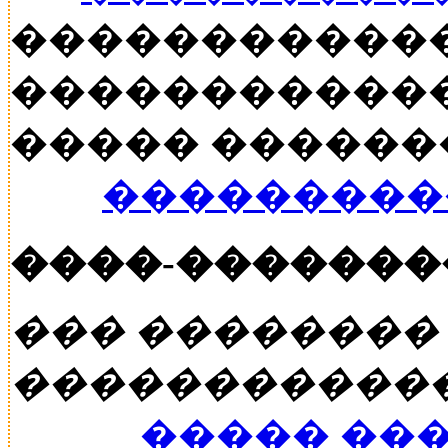
�����������
������������
����� ������� �
���������
����-�������
��� ��������
�����������
����� ��