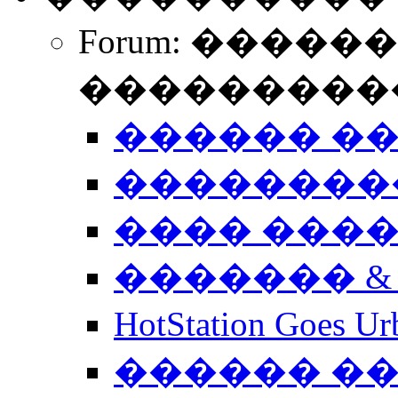
Forum: �����
����������
������ �
��������
���� ���
������� &
HotStation Goe
������ �