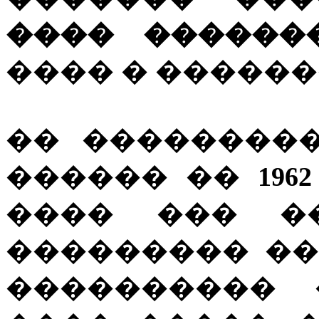
���� ������
���� � �����
�� ��������
������ ��
1962
���� ��� �
��������� ��
���������� 