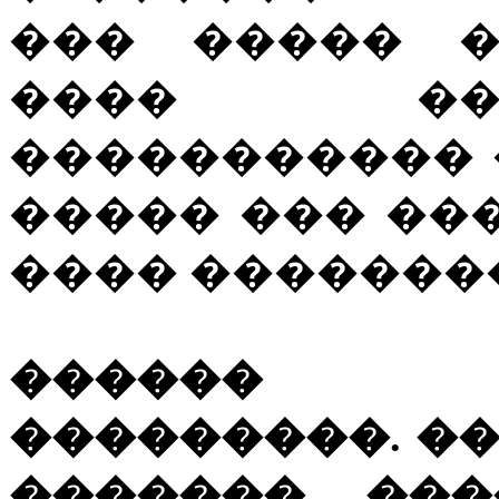
��� ����� �
���� ��
����������� 
����� ��� ��
���� �������
������ 
���������. �
������� ���