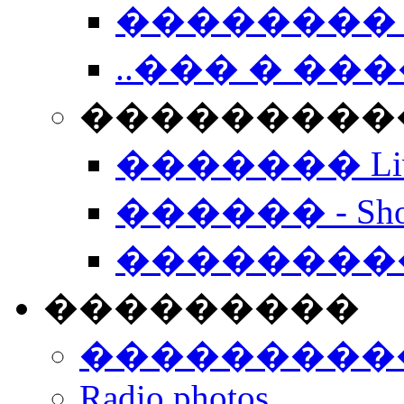
�������� 
..��� � �
���������� -
������� Live
������ - Sho
��������
���������
���������
Radio photos