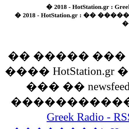
� 2018 - HotStation.gr : Gree
� 2018 - HotStation.gr : �� 
�
�� ����� ��
���� HotStation
��� �� newsfeed
������������
Greek Radio 