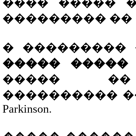
���� ����� 
��������� �� 
� ���������
����� ����� Ron
����� ��
���������� �
Parkinson.