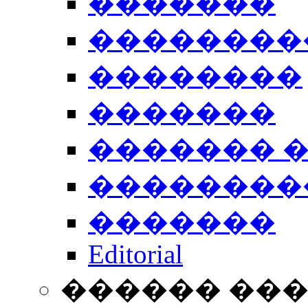
�������
��������
��������
�������
������� 
��������
�������
Editorial
������ ��