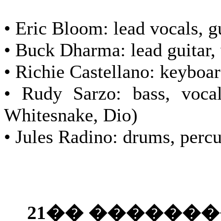
• Eric Bloom: lead vocals, g
• Buck Dharma: lead guitar,
• Richie Castellano: keyboar
• Rudy Sarzo: bass, voca
Whitesnake, Dio)
• Jules Radino: drums, perc
21�� ������