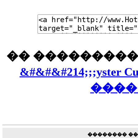
�� ���������
&#&#&#214;;;yst
����
�������� �