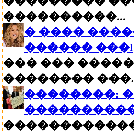
��������� ��
����������...
� ���� ����
������ ���!
��� ��� �����
�������� ���..
��������: 
���������
�����������