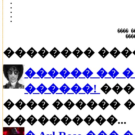
���� �
���
�������� ���
������ �� � P
������!
���
���� ������ �
����������...