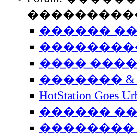
����������
������ �
��������
���� ���
������� &
HotStation Goe
������ �
�������� 