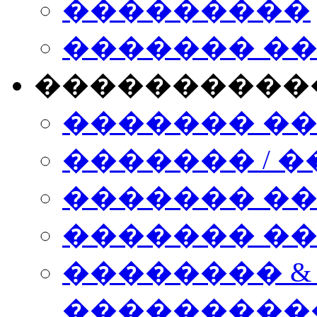
���������
������� �
����������
������� �
������� / �
������� �
������� ��� n
�������� &
���������