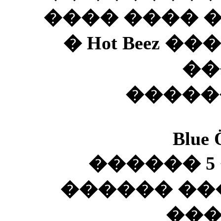
���� ���� �
� Hot Beez 
��
�����
Blue 
������ 5 
������ ��
��