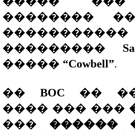
����� ���
�������� 
���������
���������
S
�����
“Cowbell”
.
��
BOC
�� ��
���� ��� ���
���
������ 