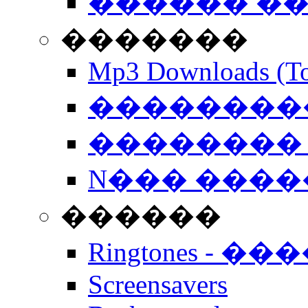
������ �
�������
Mp3 Downloads (To
�����������
�������� 
N��� �����
������
Ringtones - ��
Screensavers