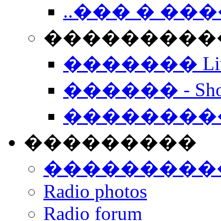
..��� � �
���������� -
������� Live
������ - Sho
��������
���������
���������
Radio photos
Radio forum