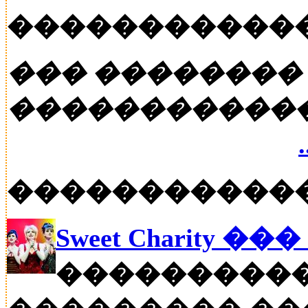
�����������
��� ��������
�����������
�����������
Sweet Charity �
����������