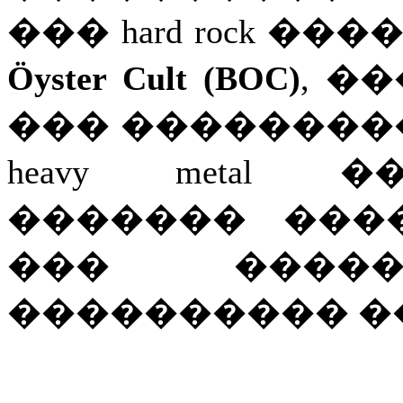
��� hard rock ���
Öyster Cult (BOC)
, �
��� ��������
heavy metal
������� ���
��� �����
���������� �