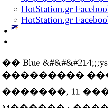
HotStation.gr Facebo
HotStation.gr Faceboo
�� Blue &#&#&#214;;;ys
��������� ��
�������, 11 ��� 20
M������ : ����