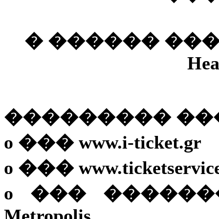
� ������ ��
Hea
��������� �
o ��� www.i-ticket.gr
o ��� www.ticketservice
o ��� �����
Metropolis