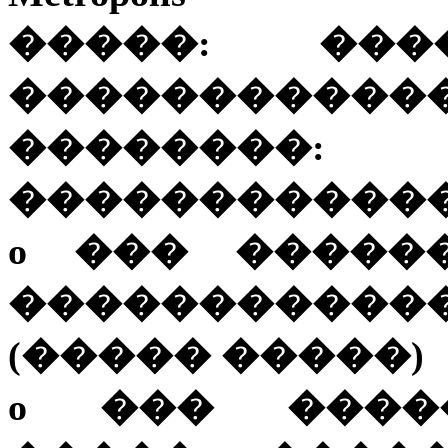
�����: ����
������������
������
������������ 
o ��� ������ ��
����������
(����� �����)
o ��� ����