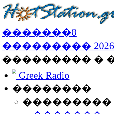
�������
8
���������
202
��������� �
Greek Radio
��������
���������