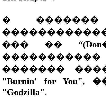
� �������
�����������
��� ��
“(Do
���������
������� ���
"Burnin' for You",
"Godzilla"
.