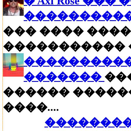
� Axl Rose ��
�����������
��� ���� ����
����������� ��
����������
�������
���
������ �����
����....
��������