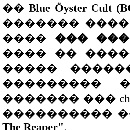
��
Blue Öyster Cult (
������� ����
����
��� ���
���� �� ����
����� �����
��������� �
������� ��� cha
���������� �
The Reaper"
.