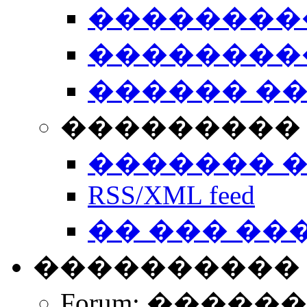
��������
��������
������ �
��������� 
������� 
RSS/XML feed
�� ��� ��
����������
Forum: �����