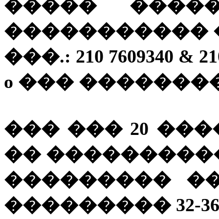
����� ����
����������� 
���.: 210 7609340 & 21
o ��� ���������
���
��� 20 ����
�� ����������
��������� �
��������� 32-3