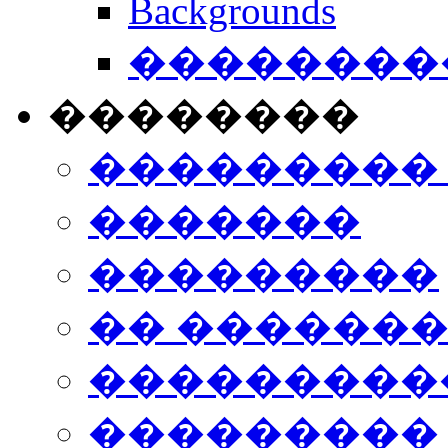
Backgrounds
���������
��������
���������
�������
���������
�� ������
���������
���������