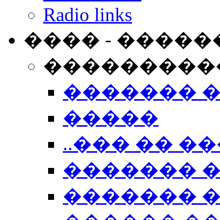
Radio links
���� - �����
���������
������� 
�����
..��� �� ��
������� 
������� �