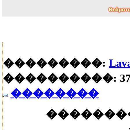
���������:
Lav
����������: 37
��������
�������