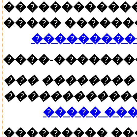
������������
����� ������� �
���������
����-�������
��� ��������
�����������
����� ��
��������� �