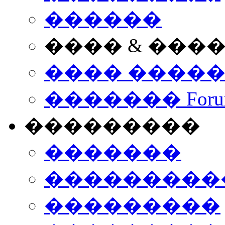
������
���� & ���
���� ����
������� Foru
���������
�������
����������
���������