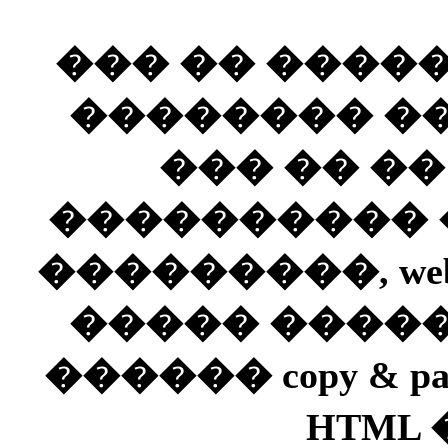
��� �� ����
�������� ��
��� �� �
���������� ��
���������, web
����� ����
������
copy & pa
HTML