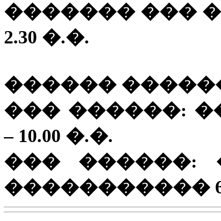
������� ��� ���
2.30 �.�.
������ �����
��� ������: ��
– 10.00 �.�.
��� ������:
����������� 6.00 