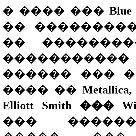
� ���� ���
Blue
�� ��������
�� ��������
�����������
������ ��� 
���� ��
Metallica,
Elliott Smith ��� Wi
��� ������