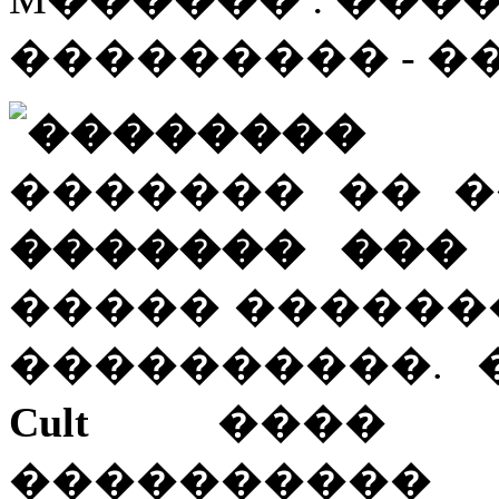
��������� - 
�������� 
������� �� 
������� ��� ��
����� ������
����������.
Cult
���� ��
���������� 