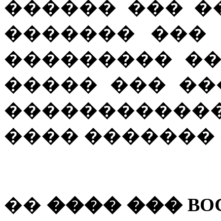
������ ��� �
������� ���
��������� �
����� ��� ��
�����������
���� ������� �
��
���� ��� BO