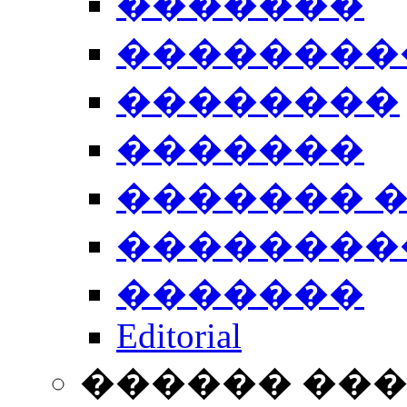
�������
��������
��������
�������
������� 
��������
�������
Editorial
������ ��