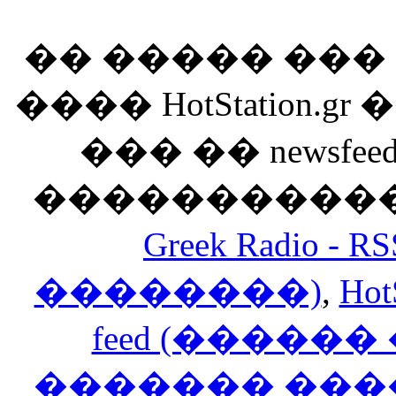
�� ����� ��
���� HotStation
��� �� newsfeed
������������
Greek Radio 
��������)
,
Hot
feed (�����
������� ���