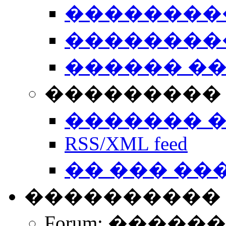
��������
��������
������ �
��������� 
������� 
RSS/XML feed
�� ��� ��
����������
Forum: �����