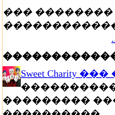
��� ��������
�����������
�����������
Sweet Charity ��
����������
��������� ��
����������...