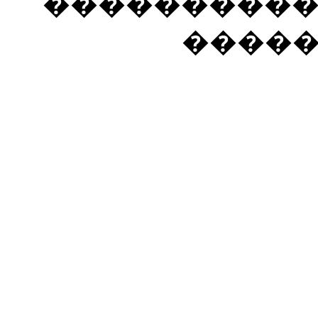
���������� �
����