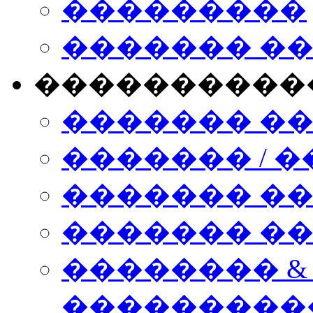
���������
������� �
����������
������� �
������� / �
������� �
������� ��� n
�������� &
���������