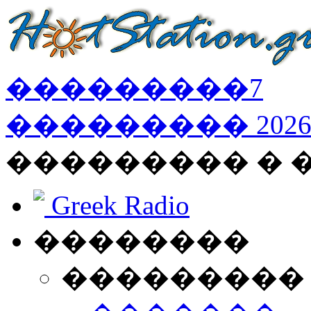
���������
7
���������
202
��������� � 
Greek Radio
��������
���������