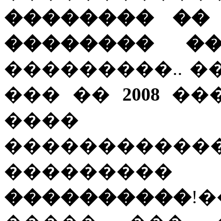
�������� ��
�������� �
���������.. 
��� ��
2008
���
���� �
�����������
������
����������
!