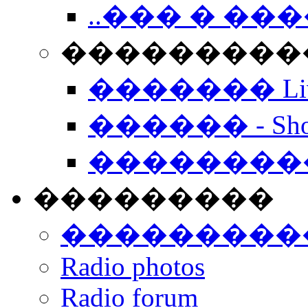
..��� � �
���������� -
������� Live
������ - Sho
��������
���������
���������
Radio photos
Radio forum