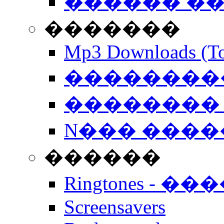
������ �
�������
Mp3 Downloads (To
�����������
�������� 
N��� �����
������
Ringtones - ��
Screensavers