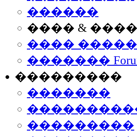
������
���� & ���
���� ����
������� Foru
���������
�������
����������
���������