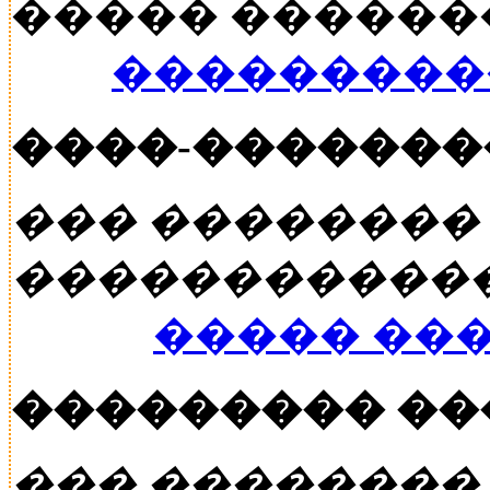
����� ������� �
���������
����-�������
��� ��������
�����������
����� ��
��������� �
��� ��������