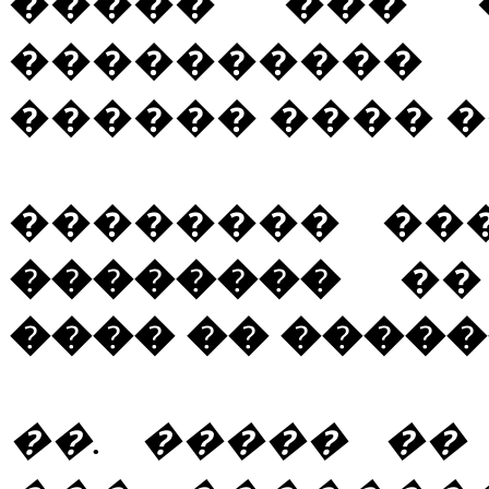
����� ��� �
���������� 
������ ���� 
�������� ��
��������
�� 
���� �� ����
��. ����� ��