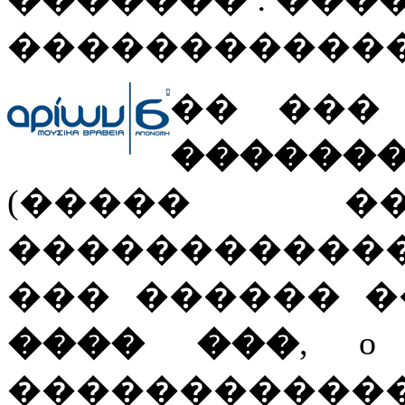
������������
�� ���
������
(����� �
������������
��� ������ ����
���� ���
, 
�����������