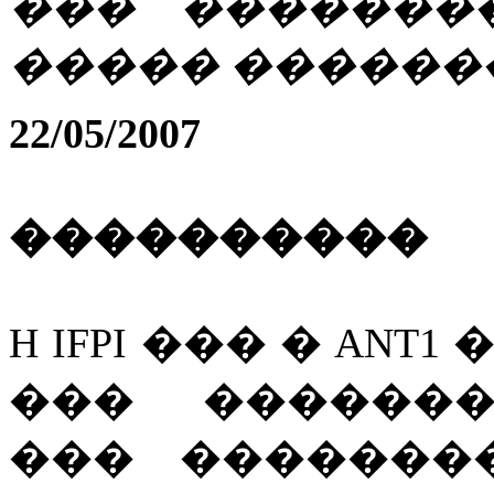
��� �������
����� ������
22/05/2007
����������
H IFPI ��� � AN
��� �������
��� �������