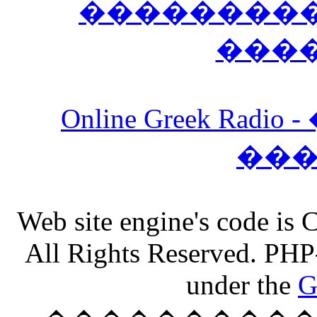
����������
���
Online Greek Ra
��
Web site engine's code is
All Rights Reserved. PHP
under the
G