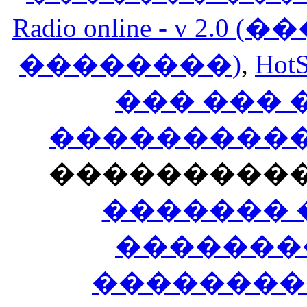
Radio online - v 
��������)
,
HotS
��� ���
�����������
���������
������� 
�������
��������