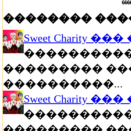
���
�������� ���
Sweet Charity ��
����������
��������� ��
����������...
Sweet Charity ��
����������
��������� ��