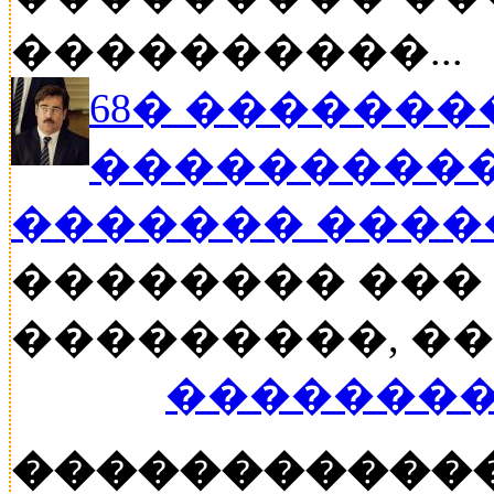
����������...
68� �������
����������
������� ���
�������� ���
���������, ���
��������
�����������