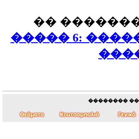
�� �������
����� 6: ���
���
�������� �