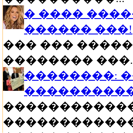
� ���� ����
������ ���!
��� ��� �����
�������� ���..
��������: 
���������
�����������
������������