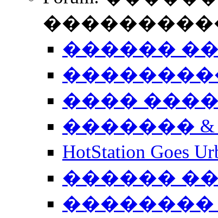
����������
������ �
��������
���� ���
������� &
HotStation Goe
������ �
�������� 