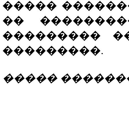
����� ������
�� ��������
��������� �
���������.
����� ������