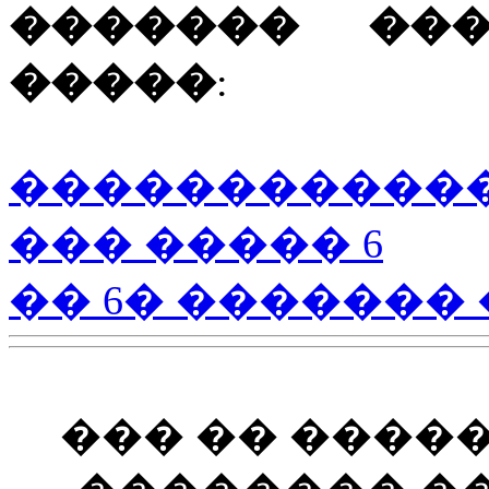
������� ���
�����
:
�����������
��� ����� 6
�� 6� ������� 
��� �� ����