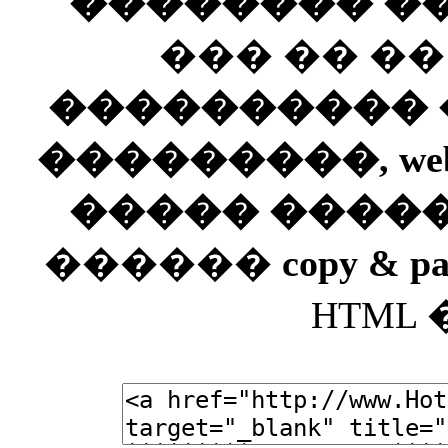
�������� ��
��� �� �
���������� ��
���������, web
����� ����
������
copy & pa
HTML