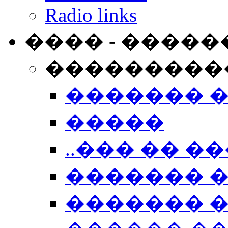
Radio links
���� - �����
���������
������� 
�����
..��� �� ��
������� 
������� �