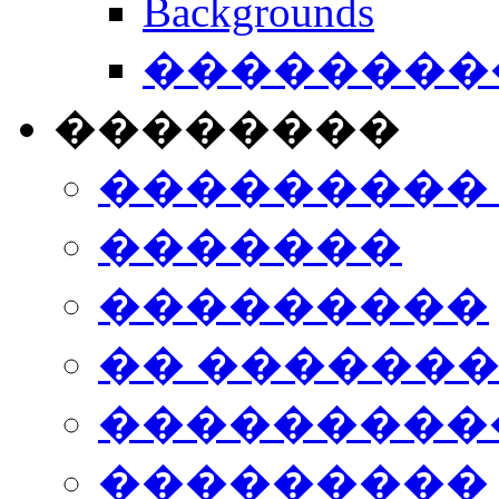
Backgrounds
���������
��������
���������
�������
���������
�� ������
���������
���������