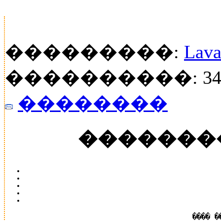
���������:
Lava
����������: 34
��������
�������
���� �