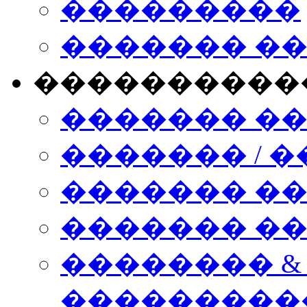
���������
������� �
����������
������� �
������� / �
������� �
������� ��� n
�������� &
���������