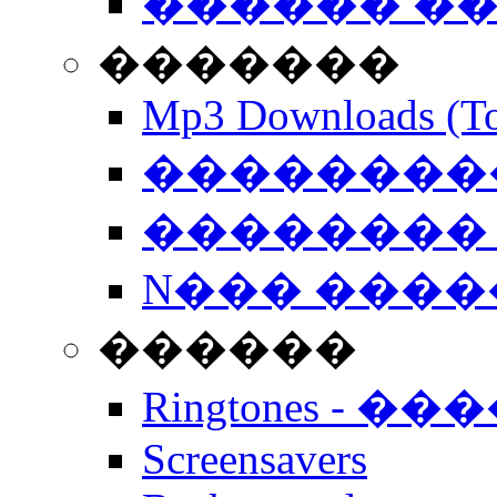
������ �
�������
Mp3 Downloads (To
�����������
�������� 
N��� �����
������
Ringtones - ��
Screensavers