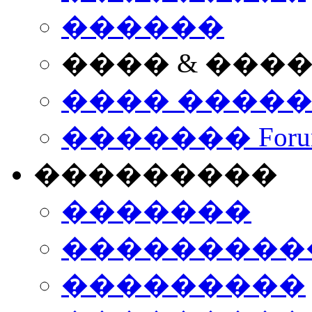
������
���� & ���
���� ����
������� Foru
���������
�������
����������
���������