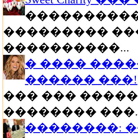
����������
��������� ��
����������...
� ���� ����
������ ���!
��� ��� �����
�������� ���..
��������: 