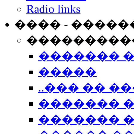
Radio links
���� - �����
���������
������� 
�����
..��� �� ��
������� 
������� �