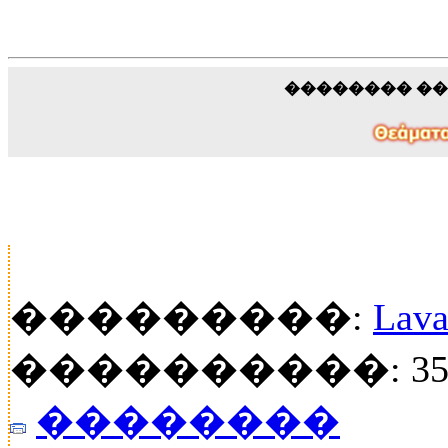
�������� �
���������:
Lava
����������: 35
��������