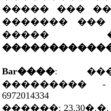
����� ��� �
������� ���
����
�����������
Bar����
: ��
��������� -
6972014334
������: 23.30�.�.