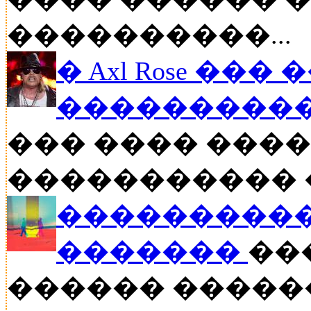
����������...
� Axl Rose ��
�����������
��� ���� �����
����������� ��
����������
�������
���
������ �����