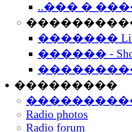
..��� � �
���������� -
������� Live
������ - Sho
��������
���������
���������
Radio photos
Radio forum