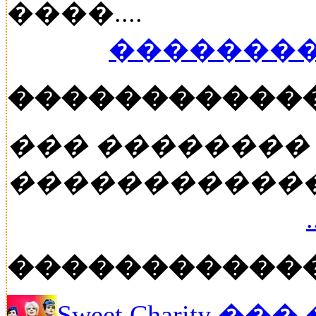
����....
��������
�����������
��� ��������
�����������
�����������
Sweet Charity ��