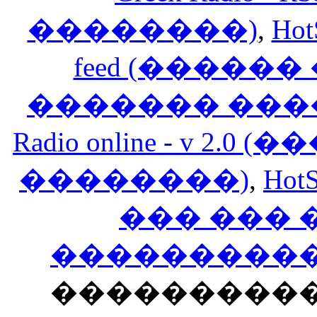
��������)
,
Hot
feed (�����
������� ���
Radio online - v 
��������)
,
HotS
��� ���
�����������
���������