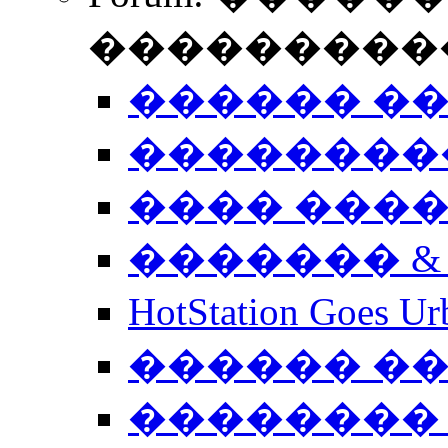
����������
������ �
��������
���� ���
������� &
HotStation Goe
������ �
�������� 