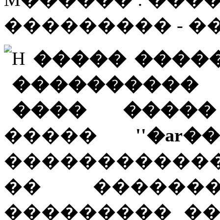
��������� - 
H
����� ����
����������
���� �����
�����
''�ar��
�����������
�� ������
��������� �