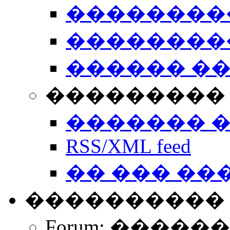
��������
��������
������ �
��������� 
������� 
RSS/XML feed
�� ��� ��
����������
Forum: �����