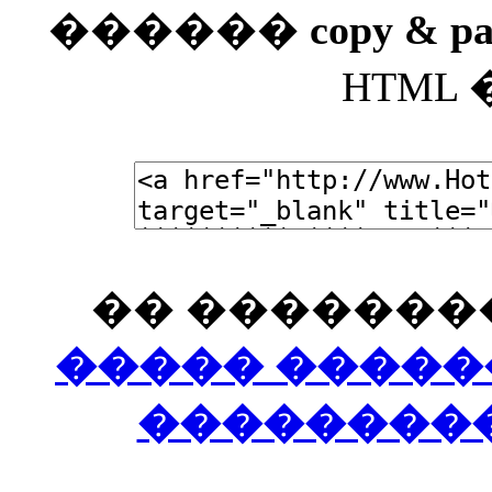
������
copy & pa
HTML
�� �������
����� �����
���������