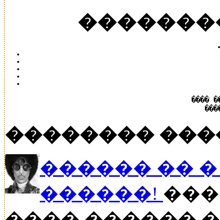
�������
���� �
���
�������� ���
������ �� � P
������!
���
���� ������ �