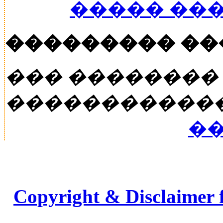
����� ��
��������� �
��� ��������
�����������
��
Copyright & Disclaimer 