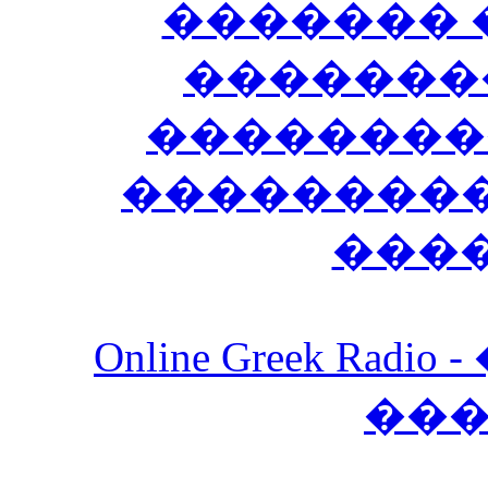
������� 
�������
��������
����������
���
Online Greek Ra
��