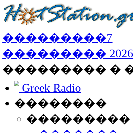
���������
7
���������
202
��������� � 
Greek Radio
��������
���������