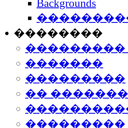
Backgrounds
���������
��������
���������
�������
���������
�� ������
���������
���������