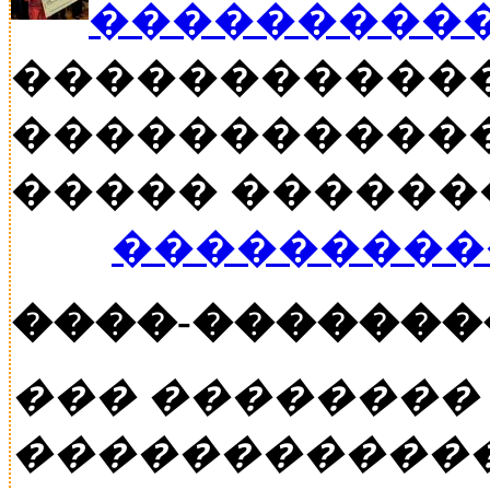
���������
�����������
������������
����� ������� �
���������
����-�������
��� ��������
�����������