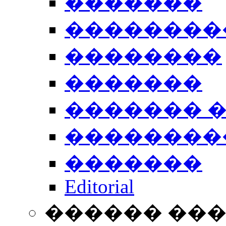
�������
��������
��������
�������
������� 
��������
�������
Editorial
������ ��