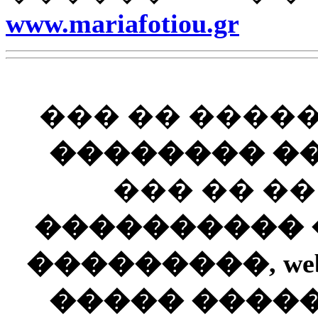
www.mariafotiou.gr
��� �� ����
�������� ��
��� �� �
���������� ��
���������, web
����� ����