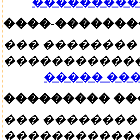
���������
����-�������
��� ��������
�����������
����� ��
��������� �
��� ��������
�����������