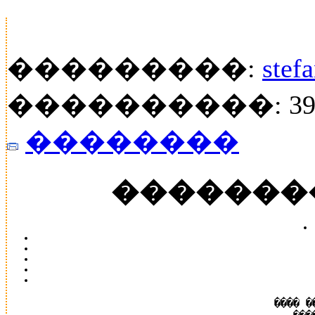
���������:
stefa
����������: 39
��������
�������
���� �