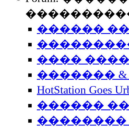
����������
������ �
��������
���� ���
������� &
HotStation Goe
������ �
�������� 