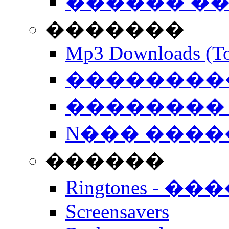
������ �
�������
Mp3 Downloads (To
�����������
�������� 
N��� �����
������
Ringtones - ��
Screensavers