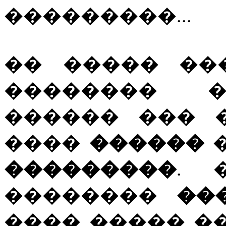
���������...
�� ����� ��
�������� �
������ ��� �
����
������
�
���������
. 
��������
��
���� ����� �