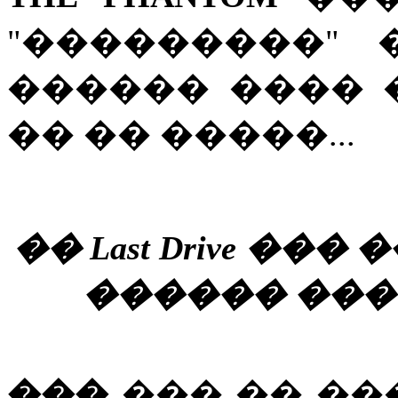
"���������"
������ ���� 
�� �� �����...
�� Last Drive ��
������ ���
���
��� �� ��