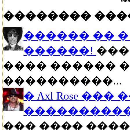
���
�������� ���
������ �� � P
������!
���
���� ������ �
����������...
� Axl Rose ��
�����������
��� ���� �����