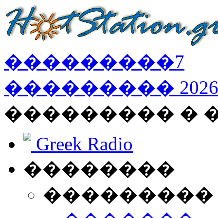
���������
7
���������
202
��������� � 
Greek Radio
��������
���������