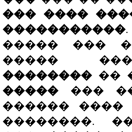
��� ���� ���
�����������
����� ��� ����
����� 
��������
�� 
�����
��� ��
������ ����
��������. �