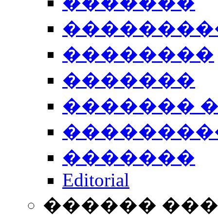
�������
��������
��������
�������
������� 
��������
�������
Editorial
������ ��