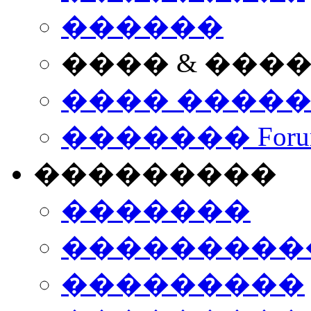
������
���� & ���
���� ����
������� Foru
���������
�������
����������
���������