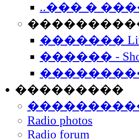
..��� � �
���������� -
������� Live
������ - Sho
��������
���������
���������
Radio photos
Radio forum