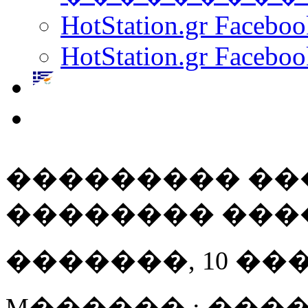
HotStation.gr Facebo
HotStation.gr Faceboo
��������� ��� L
�������� ���
�������, 10 ��� 20
M������ : ����