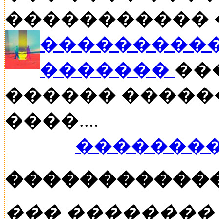
����������� ��
����������
�������
���
������ �����
����....
��������
�����������
��� ��������