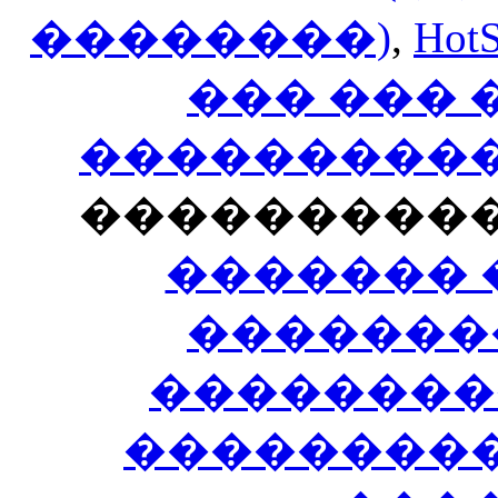
��������)
,
HotS
��� ���
�����������
���������
������� 
�������
��������
����������