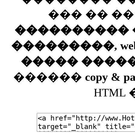
��� �� �
���������� ��
���������, web
����� ����
������
copy & pa
HTML