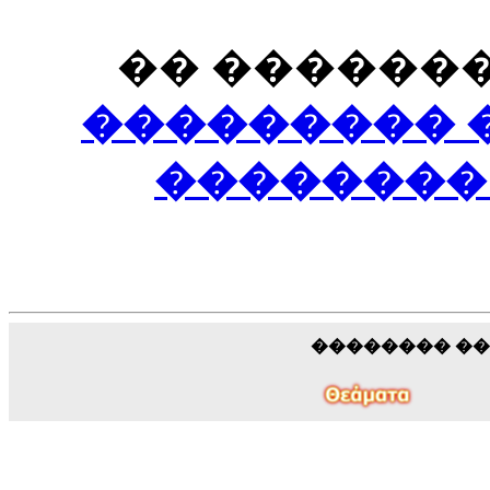
�� �������
��������� ��
��������
�������� �