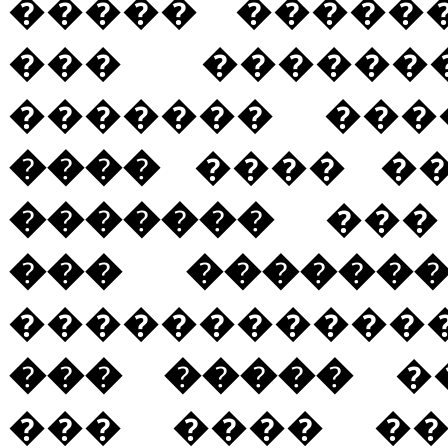
����� ����
��� ������
������� ���
����
���� ��
�������
���
��� �������
�����������
��� �����
��
��� ���� ��