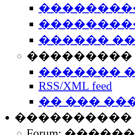
��������
��������
������ �
��������� 
������� 
RSS/XML feed
�� ��� ��
����������
Forum: �����