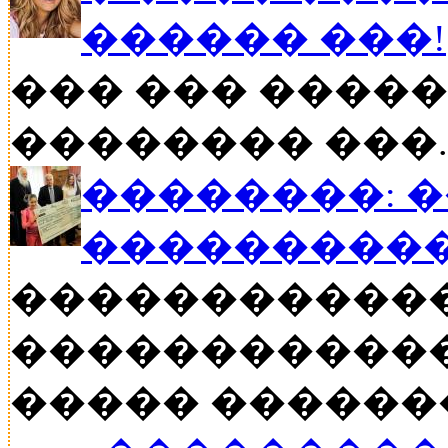
������ ���!
��� ��� �����
�������� ���..
��������: 
���������
�����������
������������
����� ������� �