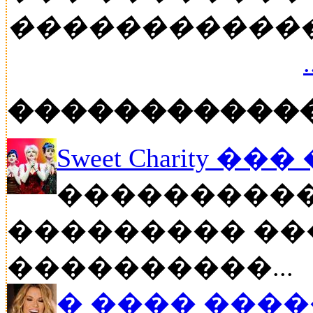
�����������
�����������
Sweet Charity ��
����������
��������� ��
����������...
� ���� ����