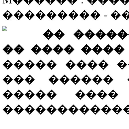
��������� - 
�� �����
�� ���� ����
����� ���� ��� m
��� ������
����� ���� 
������������..