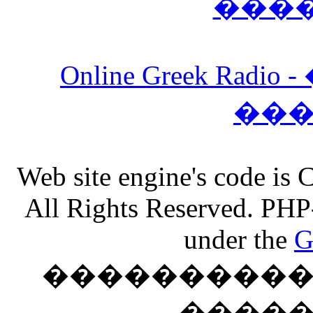
���
Online Greek Ra
��
Web site engine's code is
All Rights Reserved. PHP
under the
G
���������� �
����