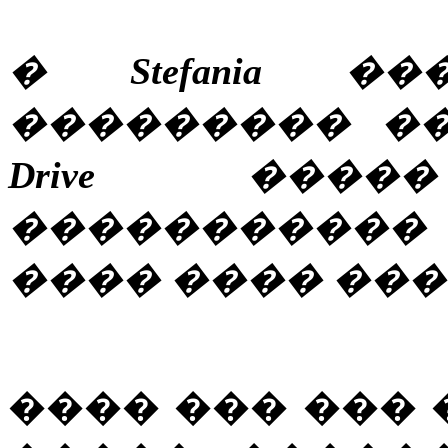
�
Stefania
���
��������� �
Drive
�����
����������
���� ���� ���
���� ��� ��� 