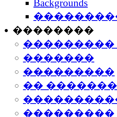
Backgrounds
���������
��������
���������
�������
���������
�� ������
���������
���������