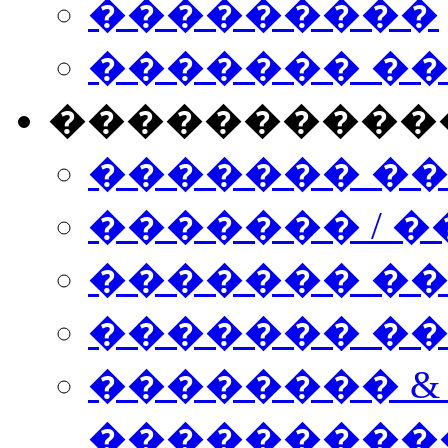
���������
������� �
����������
������� �
������� / �
������� �
������� ��� n
�������� &
���������