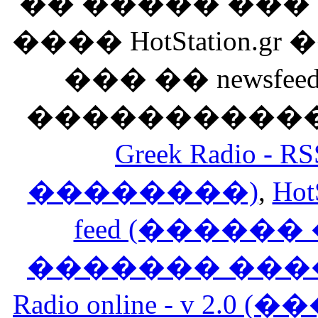
�� ����� ��
���� HotStation
��� �� newsfeed
������������
Greek Radio 
��������)
,
Hot
feed (�����
������� ���
Radio online - v 