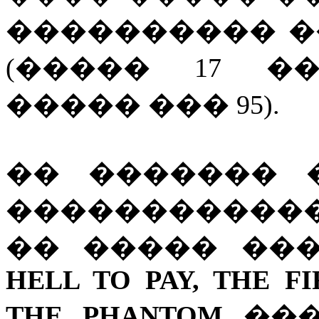
���������� ��
(����� 17 �
����� ��� 95).
�� ������� 
�����������
�� ����� ��
HELL TO PAY, THE FI
THE PHANTOM
���