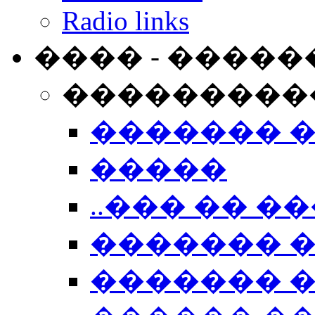
Radio links
���� - �����
���������
������� 
�����
..��� �� ��
������� 
������� �