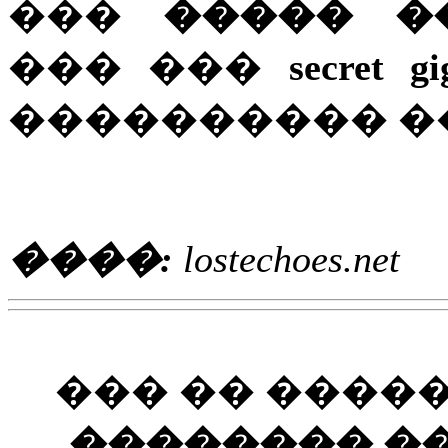
���
����� �
��� ���
secret gi
���������� �
����:
lostechoes.net
��� �� ����
�������� ��