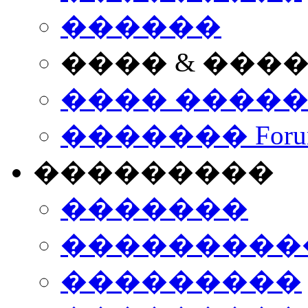
������
���� & ���
���� ����
������� Foru
���������
�������
����������
���������