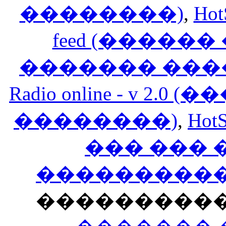
��������)
,
Hot
feed (�����
������� ���
Radio online - v 
��������)
,
HotS
��� ���
�����������
���������