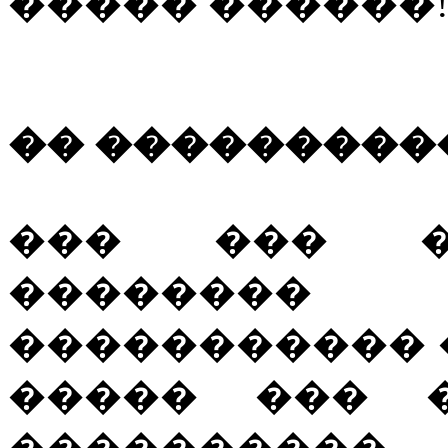
����� ������
�� ���������
��� ��� �
�������� 
����������� 
����� ��� �