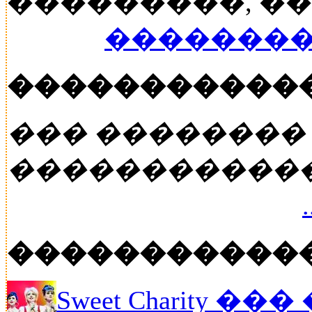
���������, ���
��������
�����������
��� ��������
�����������
�����������
Sweet Charity ��