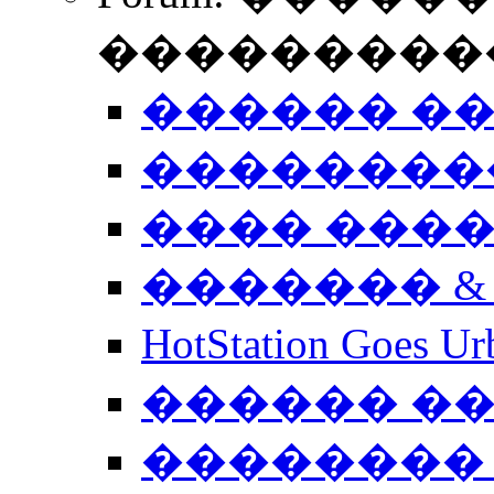
����������
������ �
��������
���� ���
������� &
HotStation Goe
������ �
�������� 