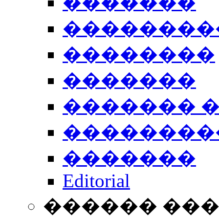
�������
��������
��������
�������
������� 
��������
�������
Editorial
������ ��