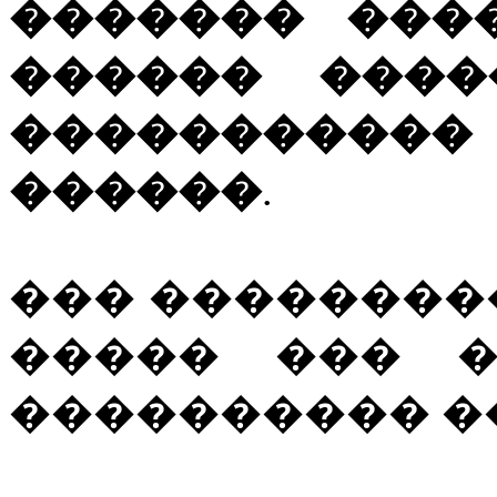
������� ���
������ ����
����������
������
.
��� ��������
����� ��� �
���������� ��