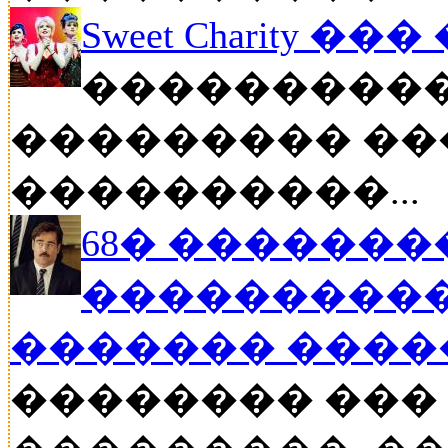
Sweet Charity ��
����������
��������� ��
����������...
68� �������
����������
������� ���
�������� ���