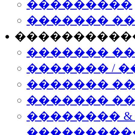
���������
������� �
����������
������� �
������� / �
������� �
������� ��� n
�������� &
���������