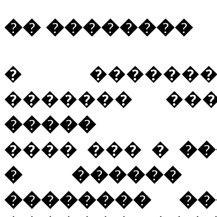
�� ��������
� �������
������� �
�����
���� ��� �
��
� ������ 
�������� ��