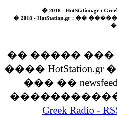
� 2018 - HotStation.gr : Gree
� 2018 - HotStation.gr : �� 
�
�� ����� ��
���� HotStation
��� �� newsfeed
������������
Greek Radio 