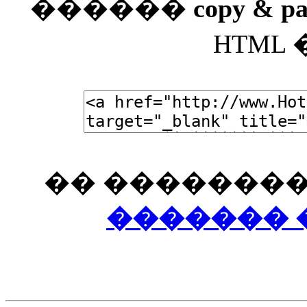
������
copy & pa
HTML
�� ��������
������� 