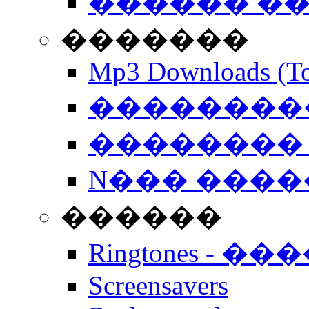
������ �
�������
Mp3 Downloads (To
�����������
�������� 
N��� �����
������
Ringtones - ��
Screensavers