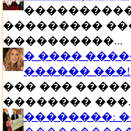
����������
��������� ��
����������...
� ���� ����
������ ���!
��� ��� �����
�������� ���..
��������: 