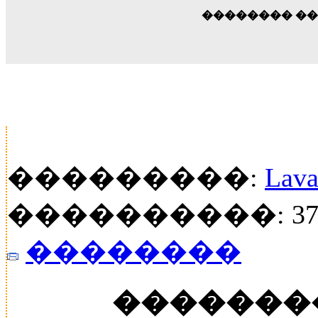
�������� �
���������:
Lava
����������: 37
��������
�������