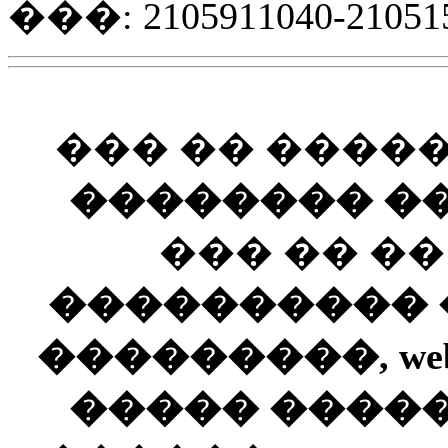
���: 2105911040-21051
��� �� ����
�������� ��
��� �� �
���������� ��
���������, web
����� ����