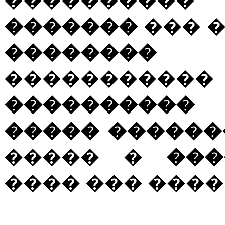
���������
�������
��� �
�������� 
��������
����������
�
����� ������
����� �
���
���� ��� ����