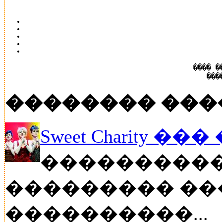
���� �
���
�������� ���
Sweet Charity ��
����������
��������� ��
����������...