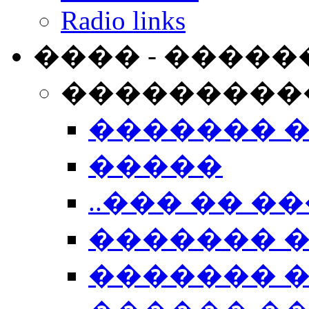
Radio links
���� - �����
���������
������� 
�����
..��� �� ��
������� 
������� �