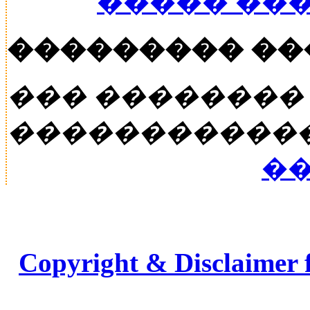
����� ��
��������� �
��� ��������
�����������
��
Copyright & Disclaimer 