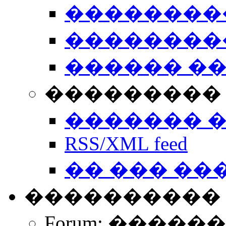
��������
��������
������ �
��������� 
������� 
RSS/XML feed
�� ��� ��
����������
Forum: �����