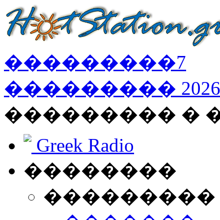
���������
7
���������
202
��������� � 
Greek Radio
��������
���������