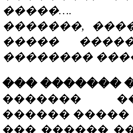
�����….
�������, ����
����� ����
�������� ����
��� ������� 
������� �
������ �����
��� ������ �