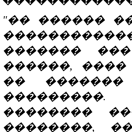
"�� ������ �
����������
������� ���
������, ����
�� �������
���������
�������� ��
��������, �