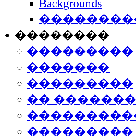
Backgrounds
���������
��������
���������
�������
���������
�� ������
���������
���������