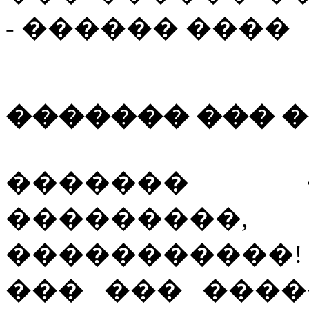
- ������ ����
������� ��� 
������� 
���������
�����������
��� ��� ����