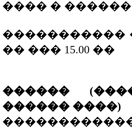
���� � ������
����������� �
�� ��� 15.00 ��
������ (���
������ ����)
������������