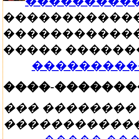
���������
�����������
������������
����� ������� �
���������
����-�������
��� ��������
�����������