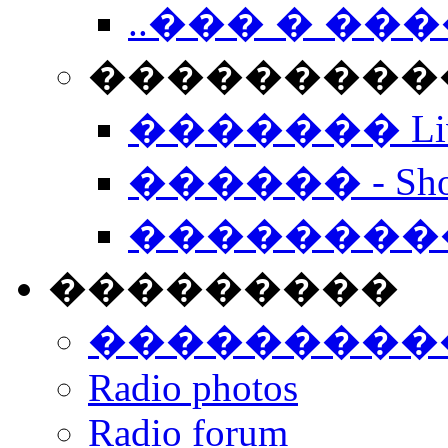
..��� � �
���������� -
������� Live
������ - Sho
��������
���������
���������
Radio photos
Radio forum