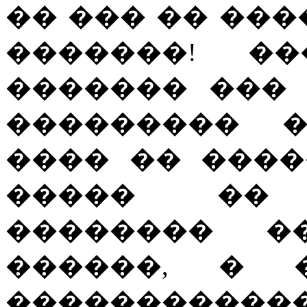
�� ��� �� ���
�������! ��
������� ���
��������� �
���� �� ����
����� �� 
�������� �
������, � �
�������