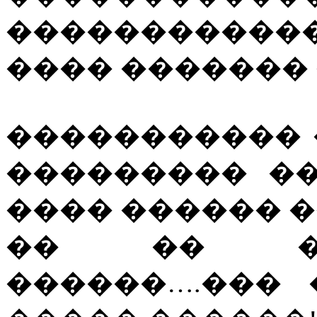
�����������
���� ������� 
����������� 
��������� �
���� ������ 
�� �� ��
������….���