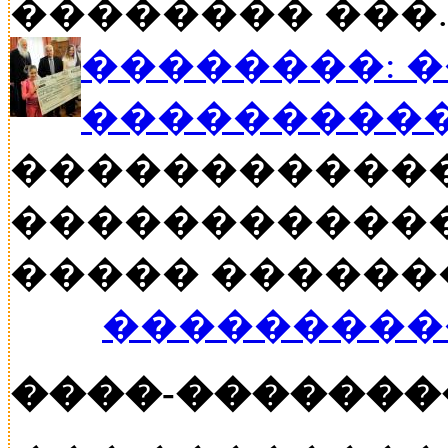
�������� ���..
��������: 
���������
�����������
������������
����� ������� �
���������
����-�������