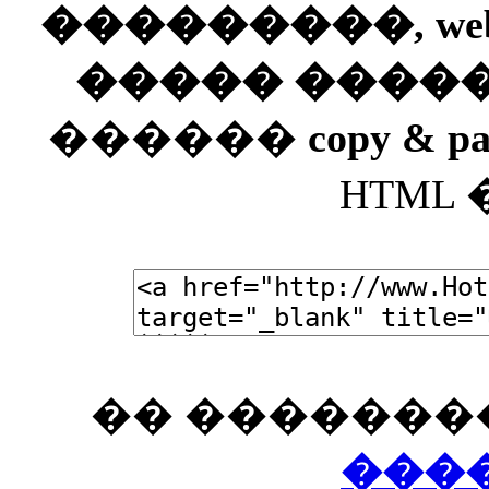
���������, web
����� ����
������
copy & pa
HTML
�� �������
���