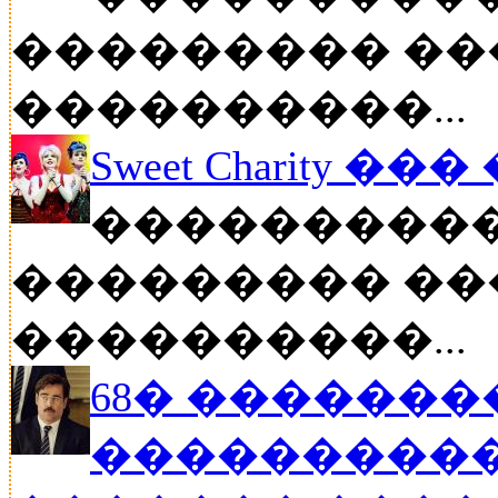
��������� ��
����������...
Sweet Charity ��
����������
��������� ��
����������...
68� �������
����������