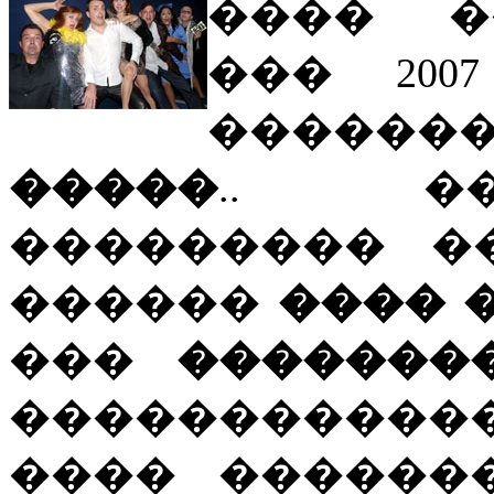
���� �
��� 200
������
�����
.. �
��������� �
������
���� 
���
�������
����������
���� ������