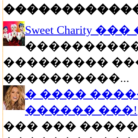
�����������
Sweet Charity ��
����������
��������� ��
����������...
� ���� ����
������ ���!
��� ��� �����