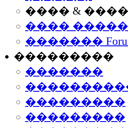
���� & ���
���� ����
������� Foru
���������
�������
����������
���������
���������