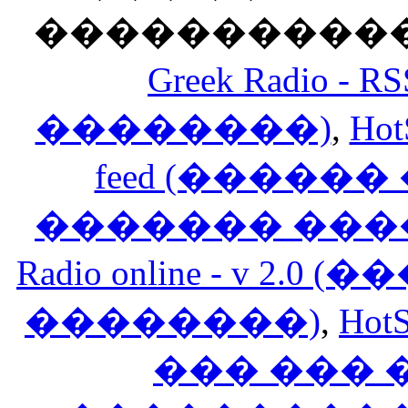
������������
Greek Radio 
��������)
,
Hot
feed (�����
������� ���
Radio online - v 
��������)
,
HotS
��� ���