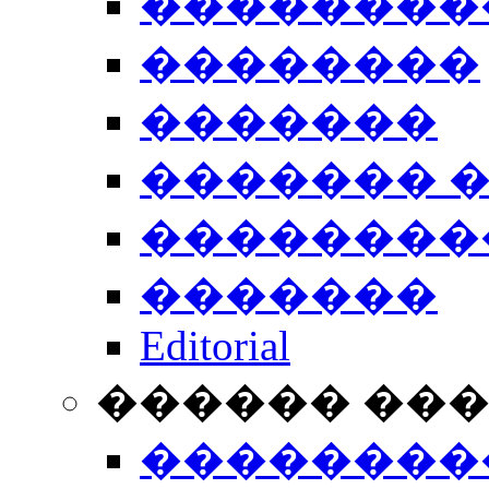
��������
��������
�������
������� 
��������
�������
Editorial
������ ��
��������