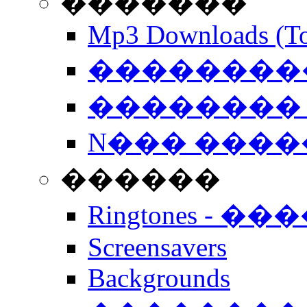
�������
Mp3 Downloads (To
�����������
�������� 
N��� �����
������
Ringtones - ��
Screensavers
Backgrounds