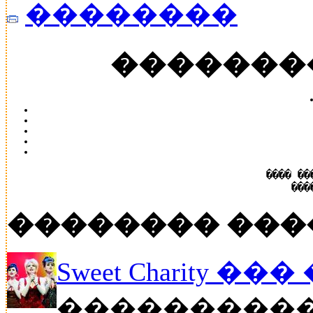
��������
�������
���� ��
���
�������� ���
Sweet Charity ��
����������