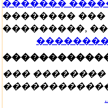
������� ���
�������� ���
���������, ���
��������
�����������
��� ��������
�����������