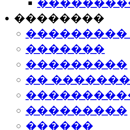
���������
��������
���������
�������
���������
�� ������
���������
���������
������