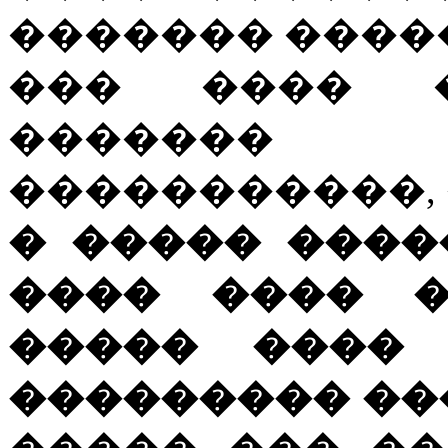
������� ������
��� ���� �
�������
�����������, ��
� ����� ����
���� ���� �
����� ���� 
��������� ��