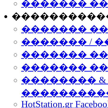
������� �
����������
������� �
������� / �
������� �
������� ��� n
�������� &
���������
HotStation.gr Facebo