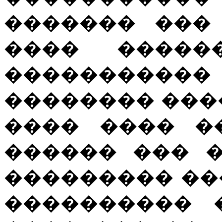
������� ���
���� �����
����������� 
�������� ���
���� ���� �
������ ��� 
��������� ���
���������� 