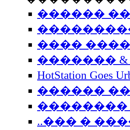
������ �
��������
���� ���
������� &
HotStation Goe
������ �
�������� 
..��� � �