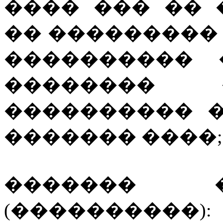
���� ��� �� 
�� ���������
���������� 
�������� 
���������� 
������� ����;
������� 
(����������):