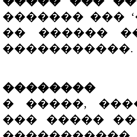
����� ��� �
������� ��� ‘
�� ������ �
�����������.
��������
� �����, ��
��� ����� ��
����������� �