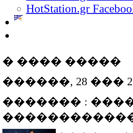
HotStation.gr Faceboo
� ���� �����
������, 28 ��� 200
������� : ����
������������