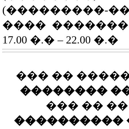
(���������-�
���� ������� : 1
17.00 �.� – 22.00 �.�
��� �� ����
�������� ��
��� �� �
���������� ��