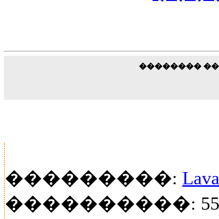
�������� �
���������:
Lava
����������: 55