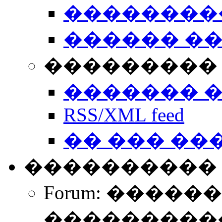
��������
������ �
��������� 
������� 
RSS/XML feed
�� ��� ��
����������
Forum: �����
����������