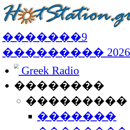
�������
9
���������
202
Greek Radio
��������
���������
�������