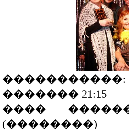
�����������:
������� 21:15
���� ������
(��������)