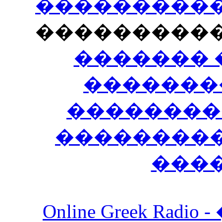
�����������
���������
������� 
�������
��������
����������
���
Online Greek Ra