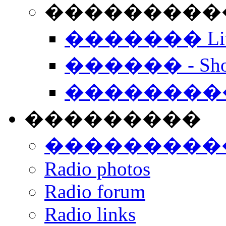
���������� -
������� Live
������ - Sho
��������
���������
���������
Radio photos
Radio forum
Radio links