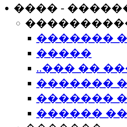
���� - �����
���������
������� 
�����
..��� �� ��
������� 
������� �
������ �