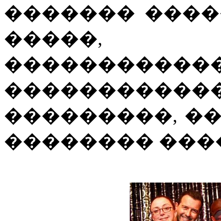
������� ����
�����, 
��������
����������
���������, �
�������� ���