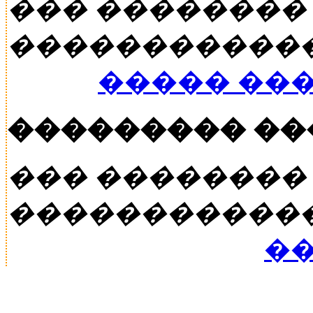
��� ��������
�����������
����� ��
��������� �
��� ��������
�����������
��