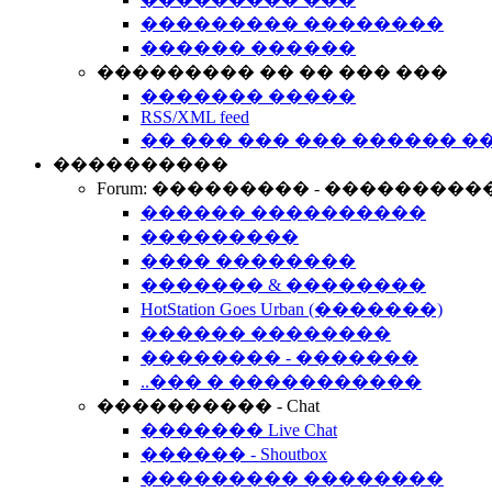
��������� ��������
������ ������
��������� �� �� ��� ���
������� �����
RSS/XML feed
�� ��� ��� ��� ������ �
����������
Forum: ��������� - ���������
������ ����������
���������
���� ��������
������� & ��������
HotStation Goes Urban (�������)
������ ��������
�������� - �������
..��� � �����������
���������� - Chat
������� Live Chat
������ - Shoutbox
��������� ��������