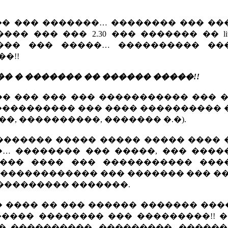
�� ��� �������… �������� ��� ��
� ��� ��� 2.30 ��� ������� �� li
��� ��� �����… ���������� ��
�!!
� � ������� �� ������ �����!!
�� ��� ��� ��� ����������� ��� 
 ���������� ��� ���� ����������
�, ����������, ������� �.�).
������� ����� ����� ����� ���� 
… �������� ��� �����, ��� ����
 ��� ���� ��� ����������� ���
 ������������ ��� ������� ��� �
��������� �������.
 ���� �� ��� ������ ������� ���
���� �������� ��� ���������!! �
� ����������, ���������, ������