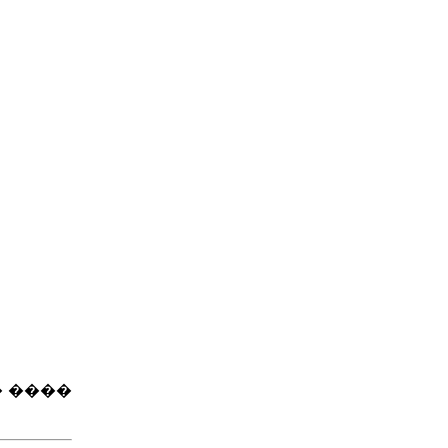
� ����