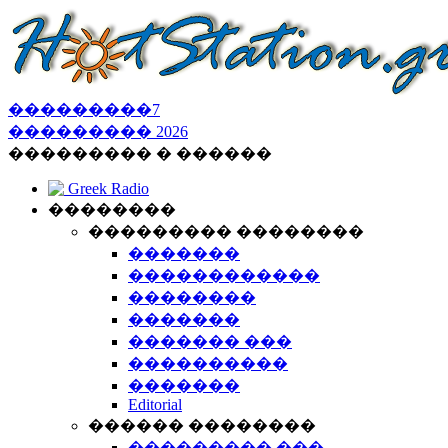
���������
7
���������
2026
��������� � ������
Greek Radio
��������
��������� ��������
�������
������������
��������
�������
������� ���
����������
�������
Editorial
������ ��������
��������� ���