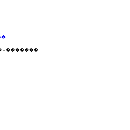
��
� - �������