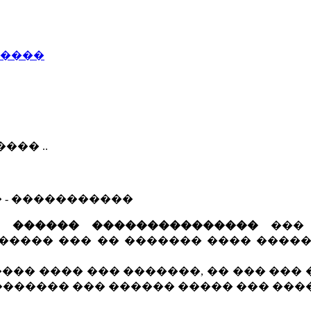
�����
��� ..
� - �����������
��
������ ���������������
��
����� ��� �� ������� ���� �����
��� ���� ��� �������, �� ��� ���
 ������� ��� ������ ����� ��� ��