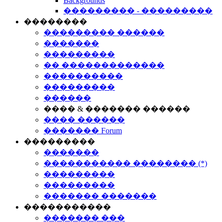
Backgrounds
��������� - ���������
��������
��������� ������
�������
���������
�� �������������
����������
���������
������
���� & ������� ������
���� ������
������� Forum
���������
�������
����������� �������� (*)
���������
���������
������� �������
�����������
������� ���