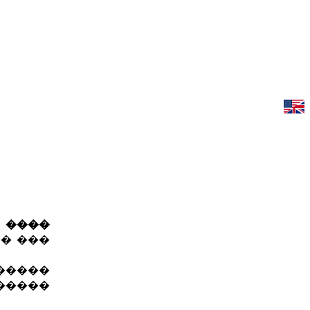
�
����
� ���
 �����
������