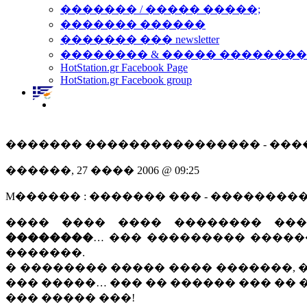
������� / ����� �����;
������� ������
������� ��� newsletter
�������� & ����� �������
HotStation.gr Facebook Page
HotStation.gr Facebook group
������� ���������������� - ����
������, 27 ���� 2006 @ 09:25
M������ : ������� ��� - ��������
���� ���� ���� �������� �
��������
… ��� ��������� �����
�������.
� �������� ����� ���� �������, �
��� �����… ��� �� ������ ��� ��
��� ����� ���!