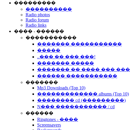
���������
����������
Radio photos
Radio forum
Radio links
���� - ������
�����������
������� �����������
�����
..��� �� ��� ���!
������� �����
������� �� ���� ��� ��
������ �����������
�������
Mp3 Downloads (Top 10)
������������� albums (Top 10)
�������� cd (���������)
N��� ����������� / cd
������
Ringtones - ����
Screensavers