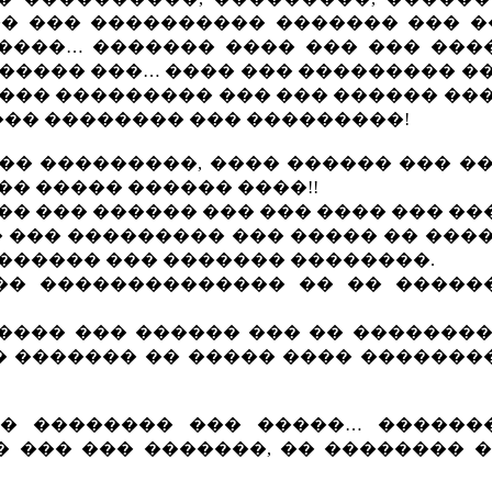
� ��� ���������� ������� ��� ��
����… ������� ���� ��� ��� ���
����� ���… ���� ��� ��������� �
��� ��������� ��� ��� ������ ��
 ��� �������� ��� ���������!
�� ���������, ���� ������ ��� �
�� ����� ������ ����!!
�� ��� ������ ��� ��� ���� ��� �
 ��� ��������� ��� ����� �� ���
������ ��� ������� ��������.
�� �������������� �� �� �����
���� ��� ������ ��� �� ��������
� ������� �� ����� ���� �������
�� �������� ��� �����… ������
 ��� ��� �������, �� �������� �