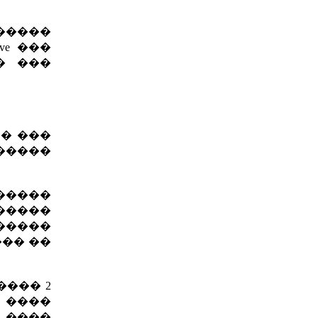
�����
ve ���
� ���
�� ���
 �����
�����
�����
�����
��� ��
���� 2
 ����
 ����