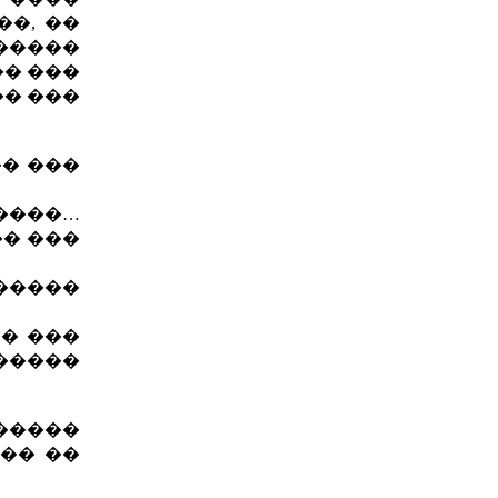
�, ��
�����
�� ���
�� ���
�� ���
�����…
�� ���
�����
� ���
�����
�����
�� ��