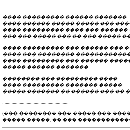
.........................................................
���� ��������� ������ �������
���� ������ ����� ����� ��� ���
���� ��������� ���� ��� ������
��� ��� ����� ��� �� ��� ����� �
���� ��������� ��� ������ ��� 
���� ��� �������� �����������
���� ��������� ��� ������ ����
����� ������ �������
�������� ��� ��������� ����
���� ��������� ������� �����
����� ������� �� ������ ��� ��
.........................................................
(��� �������� ��� ����� ��� ����
����� �����, �� ��� �����������