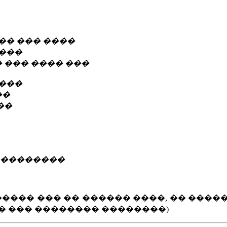
�� ��� ����
 ���
� ��� ���� ���
����
��
��
 ���������
���� ��� �� ������ ����, �� ����
� ��� �������� ��������)