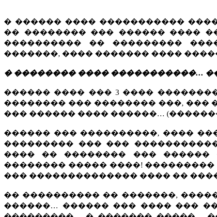
� ������ ���� ����������� ���
�� �������� ��� ������ ���� ����
���������� �� ��������� ���
�������, ���� ������� ���� �����
� �������� ���� �����������… ��
������ ���� ��� 3 ���� �������
�������� ��� �������� ���, ���
��� ������ ���� ������… (�������
������ ��� ����������, ���� ��
��������� ��� ��� �����������
���� �� �������� ��� ������
�������� ����� ����! ���������
��� �������������� ���� �� ���
�� ���������� �� �������, �����
������… ������ ��� ���� ��� ��
���������… � ������� �����… �