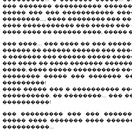
��� ������� ���������� ������
����� ��� ��� ����������� ���
��������…. ���� �������� ��� ��
���� ����������� ��� ����� ��� 
���� ���� �� ������ ����, �����
��� ����… ��� ���� �� ��� �����
������ �� ������ ������ ��� ���
� ������� ��� ������ ����� ����
��� ���� �� ���� ������� ������
�����, ���� ����� ���������� ��
�������� ����� ��� ������� �
���������!
���� ����� ��� � ���������� ��
����������. �� ��������… ��� �
����������!
��� ��������� ��� ��� �����
����� ���� ������� ���� ������
����������…