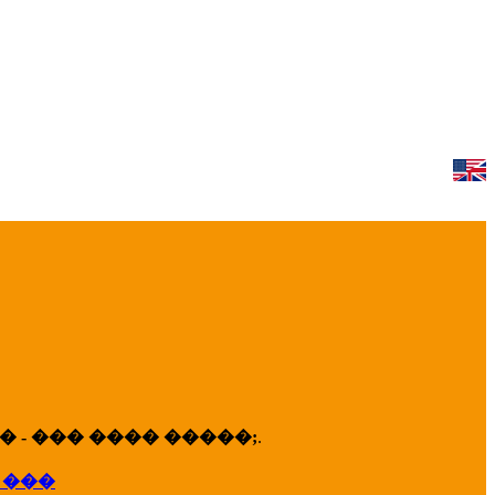
 - ��� ���� �����;
.
 ���