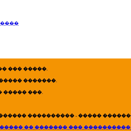
�����
� ��� �����
.
 ����� �������
.
� ����� ���
.
������ ���������� - ����� �������
����� �� ������� ��� ����������