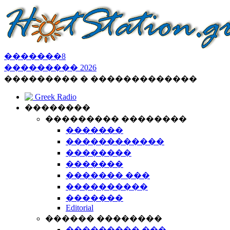
�������
8
���������
2026
��������� � �������������
Greek Radio
��������
��������� ��������
�������
������������
��������
�������
������� ���
����������
�������
Editorial
������ ��������
��������� ���