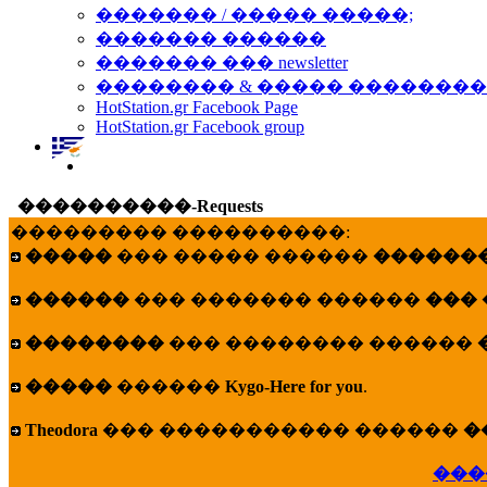
������� / ����� �����;
������� ������
������� ��� newsletter
�������� & ����� �������
HotStation.gr Facebook Page
HotStation.gr Facebook group
����������-Requests
��������� ����������:
�����
��� ����� ������
�������
������
��� ������� ������
���
��������
��� �������� ������
�����
������
Kygo-Here for you
.
Theodora
��� ����������� ������
�
���