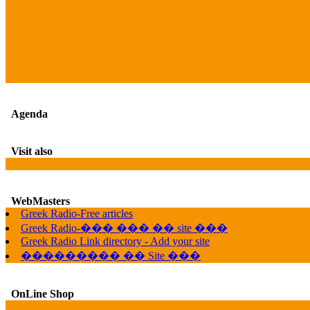
Agenda
Visit also
WebMasters
Greek Radio-Free articles
Greek Radio-��� ��� �� site ���
Greek Radio Link directory - Add your site
��������� �� Site ���
OnLine Shop