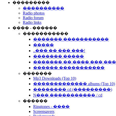
���������
����������
Radio photos
Radio forum
Radio links
���� - ������
�����������
������� �����������
�����
..��� �� ��� ���!
������� �����
������� �� ���� ��� ��
������ �����������
�������
Mp3 Downloads (Top 10)
������������� albums (Top 10)
�������� cd (���������)
N��� ����������� / cd
������
Ringtones - ����
Screensavers