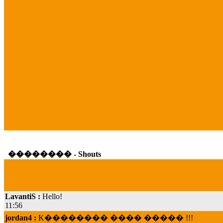
�������� - Shouts
LavantiS :
Hello!
11:56
jordan4 :
K�������� ���� ����� !!!
19:45