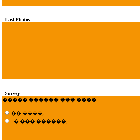
Last Photos
Survey
����� ������ ��� ����;
�� ����;
..� ��� ������;