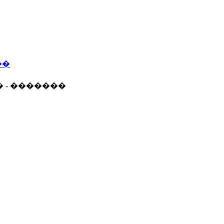
��
� - �������