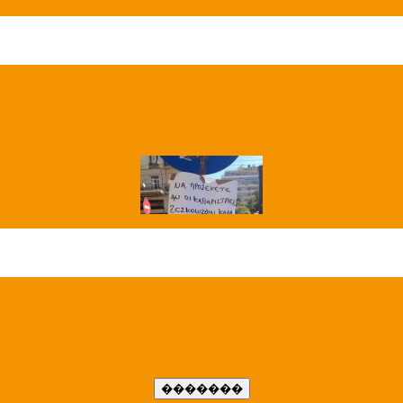
��� ����
�����..