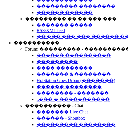
��������� ��������
������ ������
��������� �� �� ��� ���
������� �����
RSS/XML feed
�� ��� ��� ��� ������ �
����������
Forum: ��������� - ���������
������ ����������
���������
���� ��������
������� & ��������
HotStation Goes Urban (�������)
������ ��������
�������� - �������
..��� � �����������
���������� - Chat
������� Live Chat
������ - Shoutbox
��������� ��������