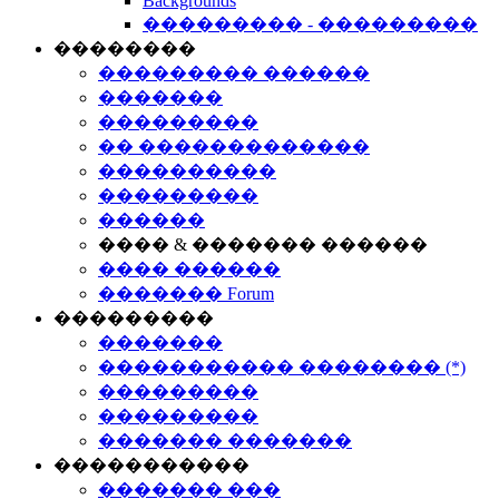
Backgrounds
��������� - ���������
��������
��������� ������
�������
���������
�� �������������
����������
���������
������
���� & ������� ������
���� ������
������� Forum
���������
�������
����������� �������� (*)
���������
���������
������� �������
�����������
������� ���