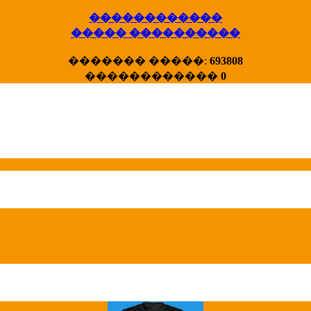
������������
����� ����������
X�����
������� �����:
693808
����� HotStat
������������
0
...
Homeland