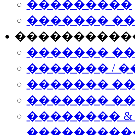
���������
������� �
����������
������� �
������� / �
������� �
������� ��� n
�������� &
���������