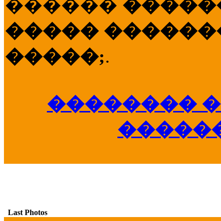
������
�����
����� �������
�����;
.
�������� �
�����
Last Photos