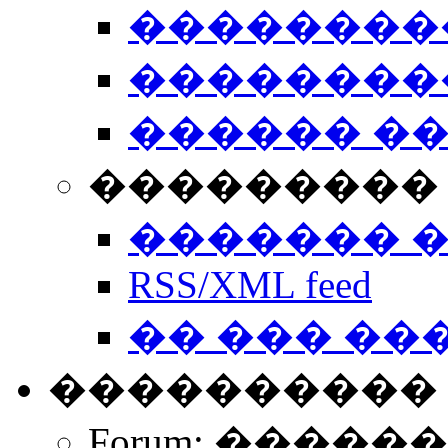
��������
��������
������ �
��������� 
������� 
RSS/XML feed
�� ��� ��
����������
Forum: �����