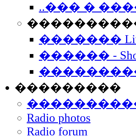
..��� � �
���������� -
������� Live
������ - Sho
��������
���������
���������
Radio photos
Radio forum