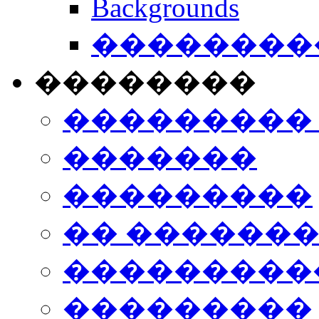
Backgrounds
���������
��������
���������
�������
���������
�� ������
���������
���������