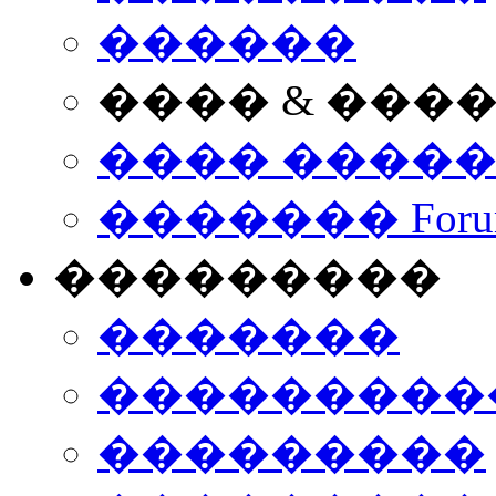
������
���� & ���
���� ����
������� Foru
���������
�������
����������
���������