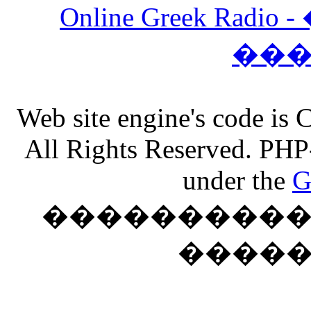
Online Greek Ra
��
Web site engine's code is
All Rights Reserved. PHP
under the
G
���������� �
����