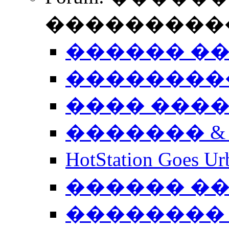
����������
������ �
��������
���� ���
������� &
HotStation Goe
������ �
�������� 