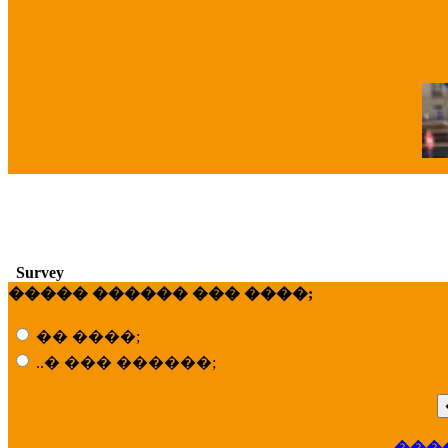
�
Survey
����� ������ ��� ����;
�� ����;
..� ��� ������;
���