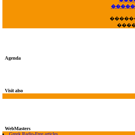
��
�����
�����
���
Agenda
Visit also
WebMasters
Greek Radio-Free articles