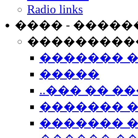
Radio links
���� - �����
���������
������� 
�����
..��� �� ��
������� 
������� �