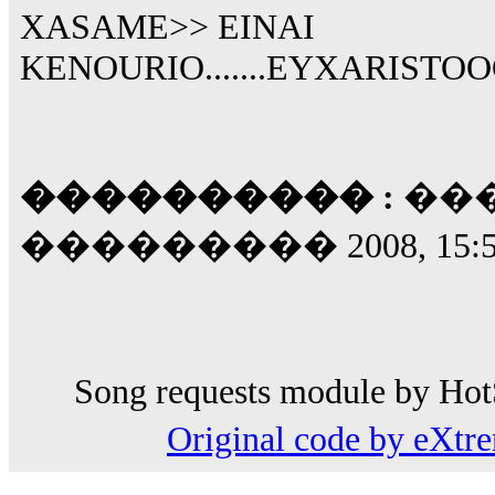
XASAME>> EINAI
KENOURIO.......EYXARISTO
���������� :
���
��������� 2008, 15:5
Song requests module by HotS
Original code by eXt