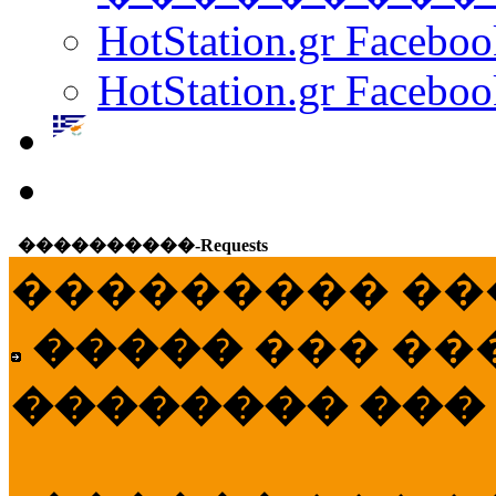
HotStation.gr Facebo
HotStation.gr Faceboo
����������-Requests
��������� ��
�����
��� ��
�������� ���