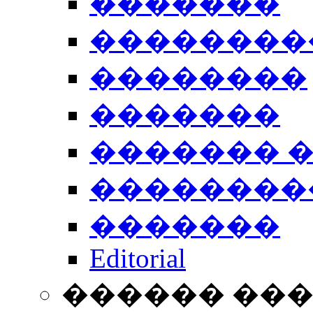
�������
��������
��������
�������
������� 
��������
�������
Editorial
������ ��