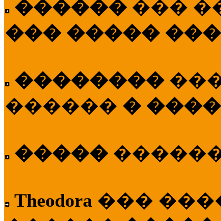
������
��� �
��� ����� ��
��������
��
������
� ����
�����
�����
Theodora
��� ��