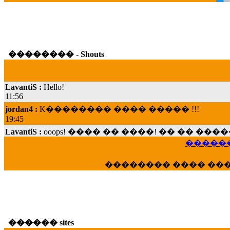
�������� - Shouts
LavantiS :
Hello!
11:56
jordan4 :
K�������� ���� ����� !!!
19:45
LavantiS :
ooops! ���� �� ����! �� �� �
���; ���� ��� ��� �������� ���� �
������
15:07
Dimitris_P :
���� ����� �������� ���� 
�������� ���� ��
21:20
LavantiS :
����� ���� ������� ��� ���
������� �����?" ..............���� �
�������...
16:40
������ sites
veronica :
E���� 2012 ��� ����� ��� ��