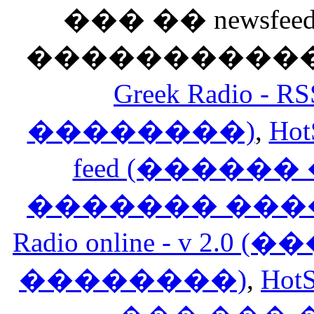
��� �� newsfeed
������������
Greek Radio 
��������)
,
Hot
feed (�����
������� ���
Radio online - v 
��������)
,
HotS