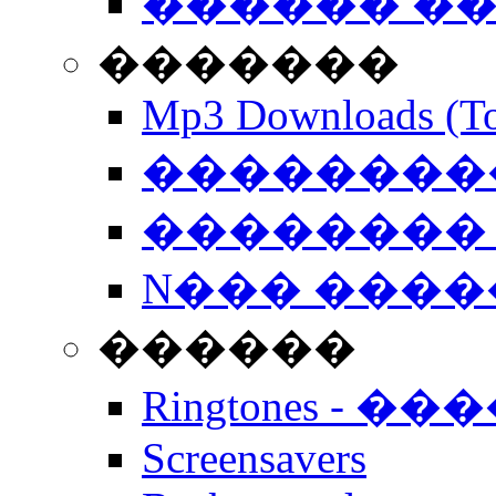
������ �
�������
Mp3 Downloads (To
�����������
�������� 
N��� �����
������
Ringtones - ��
Screensavers