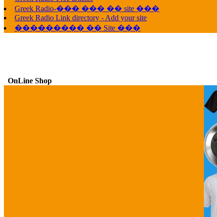
G
Greek Radio-��� ��� �� site ���
Greek Radio Link directory - Add your site
��������� �� Site ���
OnLine Shop
G