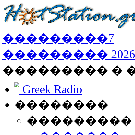
���������
7
���������
202
��������� � 
Greek Radio
��������
���������