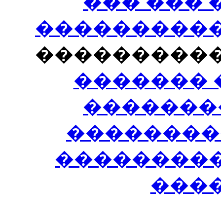
��� ���
�����������
���������
������� 
�������
��������
����������
���