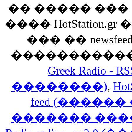
�� ����� ��
���� HotStation
��� �� newsfeed
������������
Greek Radio 
��������)
,
Hot
feed (�����
������� ���