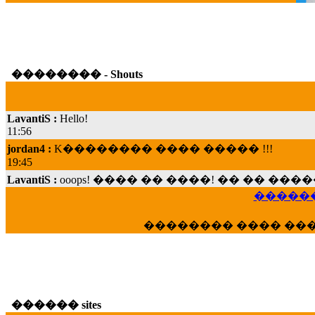
�������� - Shouts
LavantiS :
Hello!
11:56
jordan4 :
K�������� ���� ����� !!!
19:45
LavantiS :
ooops! ���� �� ����! �� �� �
���; ���� ��� ��� �������� ���� �
15:07
������
Dimitris_P :
���� ����� �������� ���� 
21:20
�������� ���� ��
LavantiS :
����� ���� ������� ��� ���
������� �����?" ..............���� �
�������...
16:40
������ sites
veronica :
E���� 2012 ��� ����� ��� ��