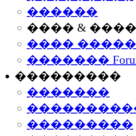
������
���� & ���
���� ����
������� Foru
���������
�������
����������
���������