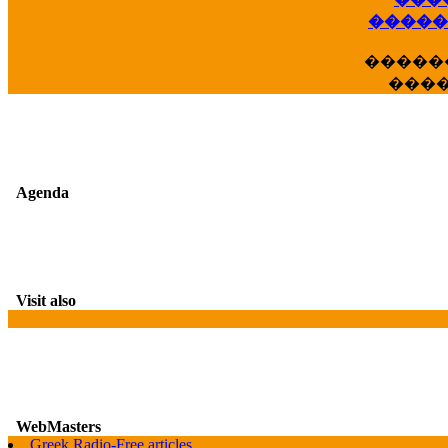
��
�����
�����
���
Agenda
Visit also
WebMasters
G
Greek Radio-Free articles