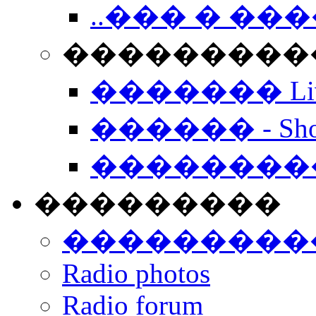
..��� � �
���������� -
������� Live
������ - Sho
��������
���������
���������
Radio photos
Radio forum