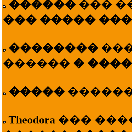
������
��� �
��� ����� ��
��������
��
������
� ����
�����
�����
Theodora
��� ��