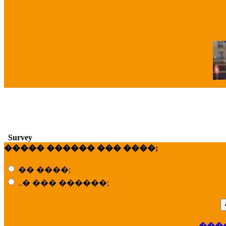
�
Survey
����� ������ ��� ����;
�� ����;
..� ��� ������;
���