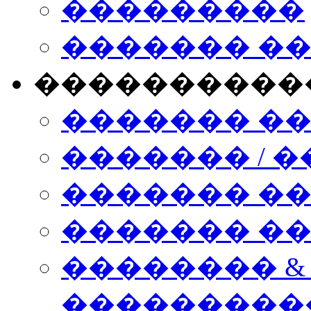
���������
������� �
����������
������� �
������� / �
������� �
������� ��� n
�������� &
���������