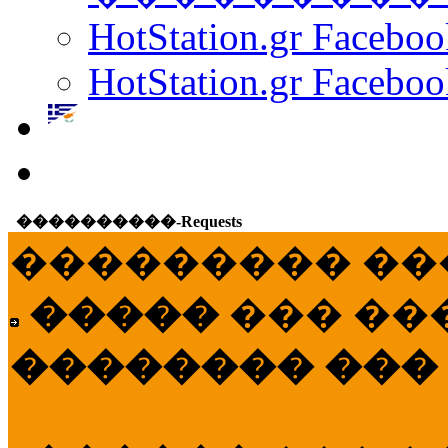
HotStation.gr Facebo
HotStation.gr Faceboo
����������-Requests
��������� ��
�����
��� ��
�������� ���