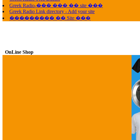
Greek Radio-��� ��� �� site ���
Greek Radio Link directory - Add your site
��������� �� Site ���
OnLine Shop
G