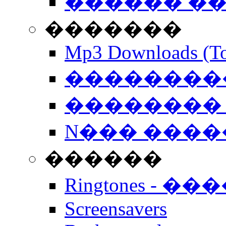
������ �
�������
Mp3 Downloads (To
�����������
�������� 
N��� �����
������
Ringtones - ��
Screensavers