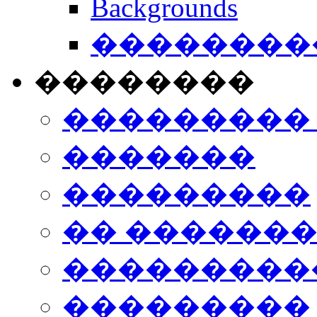
Backgrounds
���������
��������
���������
�������
���������
�� ������
���������
���������