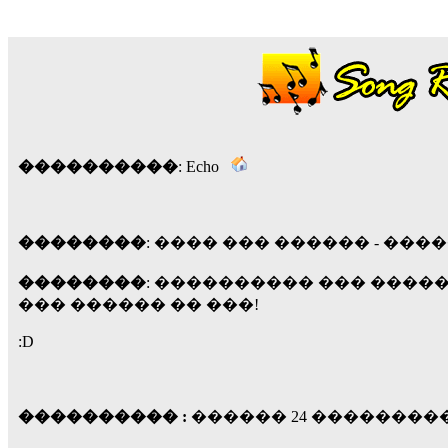
18:59
echo :
��� ��� �������! �� �� ���� �
��� ��� ������ '������'...
17:14
LavantiS :
Echo, ���� �� ������� �� ��
�������������� ��������!
����
������ �� �����.. "������" ��� �������
15:33
����������
: Echo
echo :
��������� ����, ��������� ��� 
����� ��������� �� �����������
������! ��� ������ �� �����...
��������
: ���� ��� ������ - ����
14:16
LavantiS :
������� ���� ���� ������;
��������
: ���������� ��� �����
18:01
��� ������ �� ���!
:D
���������� :
������ 24 ���������� 20