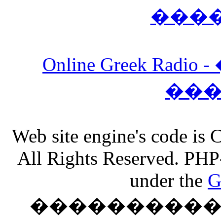
���
Online Greek Ra
��
Web site engine's code is
All Rights Reserved. PHP
under the
G
���������� �