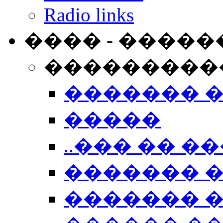
Radio links
���� - �����
���������
������� 
�����
..��� �� ��
������� 
������� �