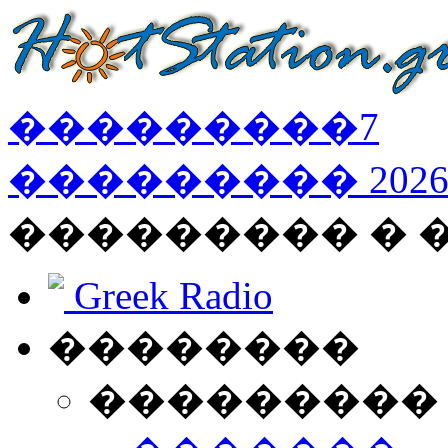
���������
7
���������
202
��������� � 
Greek Radio
��������
���������