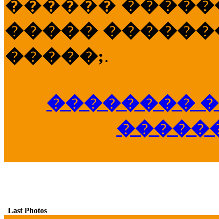
������
�����
����� �������
�����;
.
�������� �
�����
Last Photos