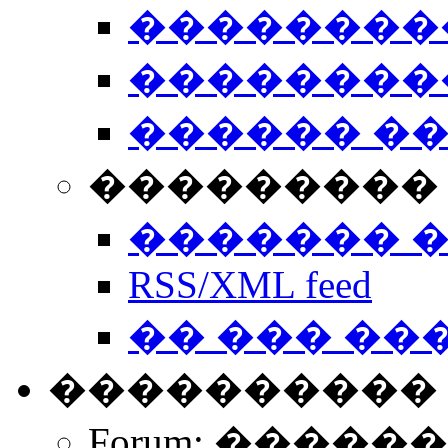
��������
��������
������ �
��������� 
������� 
RSS/XML feed
�� ��� ��
����������
Forum: �����