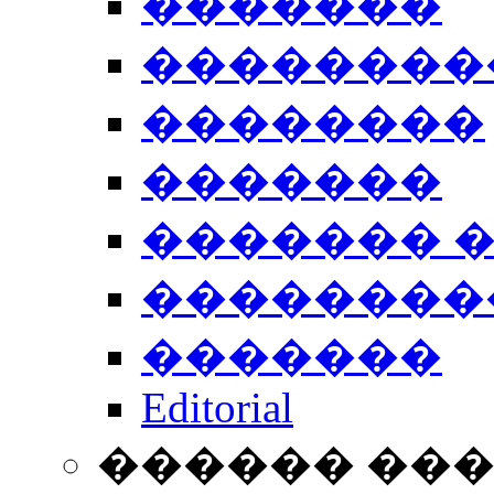
�������
��������
��������
�������
������� 
��������
�������
Editorial
������ ��