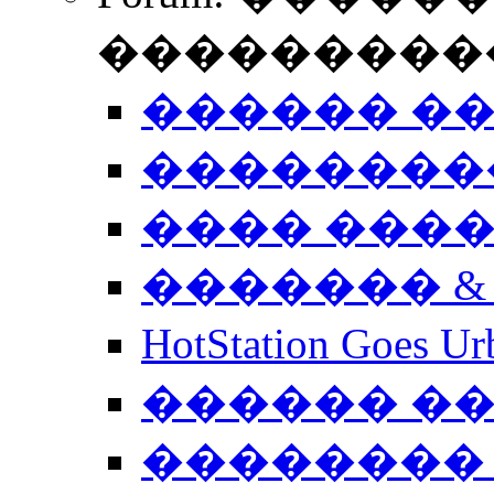
����������
������ �
��������
���� ���
������� &
HotStation Goe
������ �
�������� 