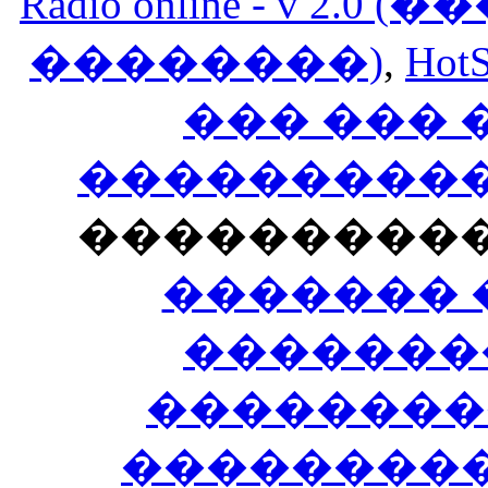
Radio online - v 
��������)
,
HotS
��� ���
�����������
���������
������� 
�������
��������
����������