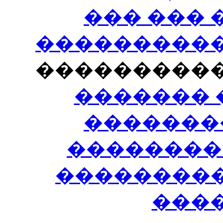
��� ���
�����������
���������
������� 
�������
��������
����������
���