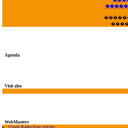
��
�����
�����
���
Agenda
Visit also
WebMasters
Greek Radio-Free articles
G