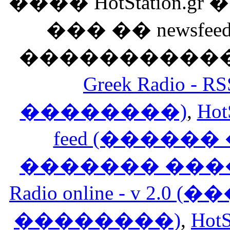
���� HotStation
��� �� newsfeed
������������
Greek Radio 
��������)
,
Hot
feed (�����
������� ���
Radio online - v 
��������)
,
HotS