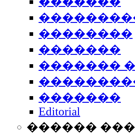
�������
��������
��������
�������
������� 
��������
�������
Editorial
������ ��