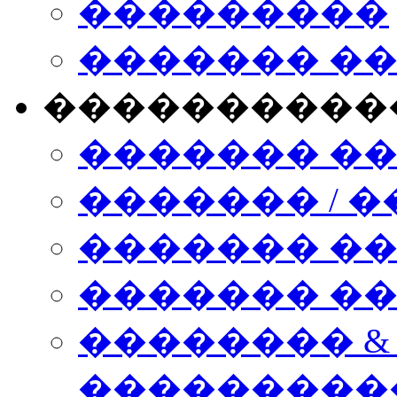
���������
������� �
����������
������� �
������� / �
������� �
������� ��� n
�������� &
���������