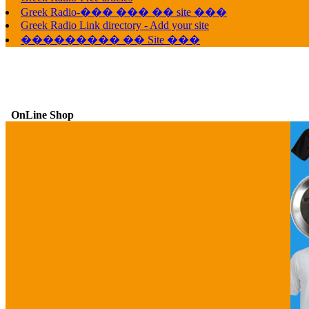
Greek Radio-��� ��� �� site ���
Greek Radio Link directory - Add your site
��������� �� Site ���
OnLine Shop
G