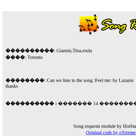
18:59
echo :
��� ��� �������! �� �� ���� �
��� ��� ������ '������'...
17:14
LavantiS :
Echo, ���� �� ������� �� ��
�������������� ��������!
����
������ �� �����.. "������" ��� �������
15:33
����������
: Giannis,Tina,roula
echo :
����
��������� ����, ��������� ��� 
: Toronto
����� ��������� �� �����������
������! ��� ������ �� �����...
14:16
��������
: Can we liste to the song :Feel me: by Lazanis
LavantiS :
������� ���� ���� ������;
thanks
18:01
���������� :
������� 14 ��������� 2
Song requests module by HotSta
Original code by eXtre