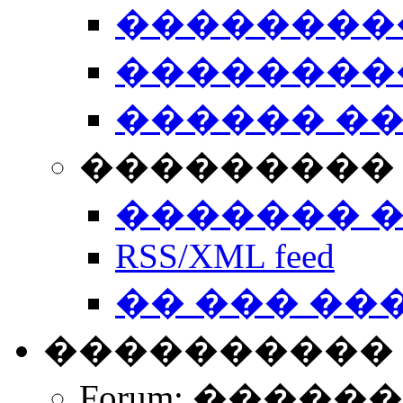
��������
��������
������ �
��������� 
������� 
RSS/XML feed
�� ��� ��
����������
Forum: �����