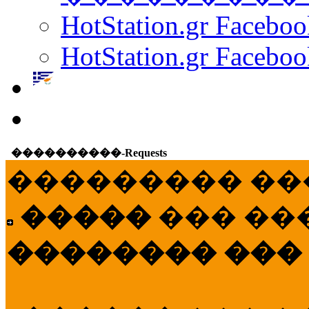
HotStation.gr Facebo
HotStation.gr Faceboo
����������-Requests
��������� ��
�����
��� ��
�������� ���