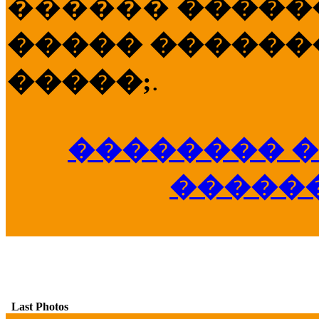
������
�����
����� �������
�����;
.
�������� �
�����
Last Photos