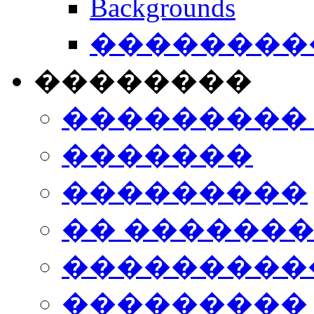
Backgrounds
���������
��������
���������
�������
���������
�� ������
���������
���������