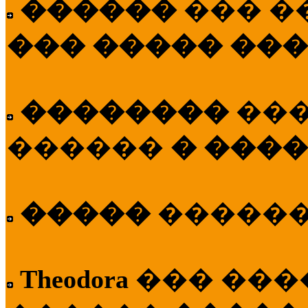
������
��� �
��� ����� ��
��������
��
������
� ����
�����
�����
Theodora
��� ��