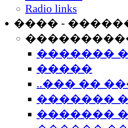
Radio links
���� - �����
���������
������� 
�����
..��� �� ��
������� 
������� �