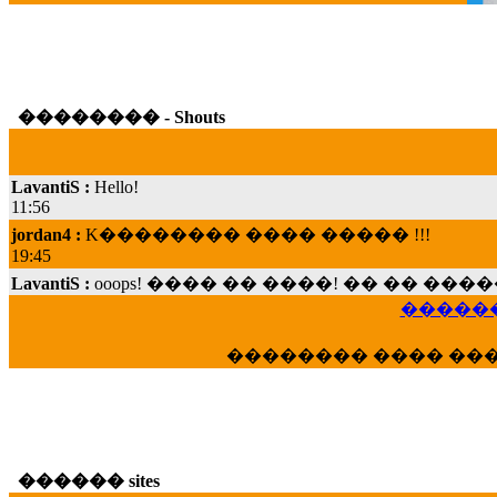
�������� - Shouts
LavantiS :
Hello!
11:56
jordan4 :
K�������� ���� ����� !!!
19:45
LavantiS :
ooops! ���� �� ����! �� �� �
���; ���� ��� ��� �������� ���� �
15:07
������
Dimitris_P :
���� ����� �������� ���� 
�������� ���� ��
21:20
LavantiS :
����� ���� ������� ��� ���
������� �����?" ..............���� �
�������...
16:40
������ sites
veronica :
E���� 2012 ��� ����� ��� ��