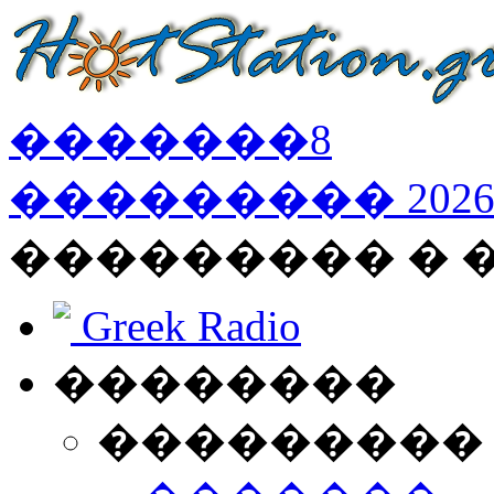
�������
8
���������
202
��������� �
Greek Radio
��������
���������