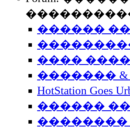
����������
������ �
��������
���� ���
������� &
HotStation Goe
������ �
�������� 