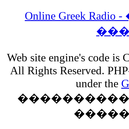
Online Greek Ra
��
Web site engine's code is
All Rights Reserved. PHP
under the
G
���������� �
����