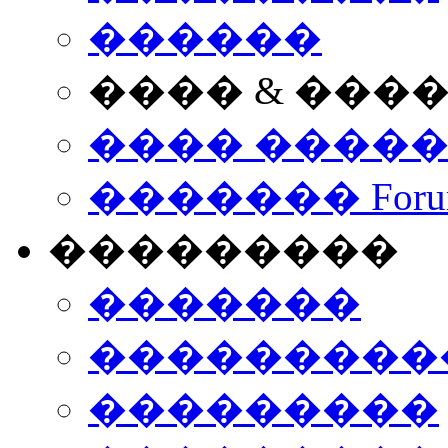
������
���� & ���
���� ����
������� Foru
���������
�������
����������
���������