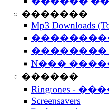
������ �
�������
Mp3 Downloads (To
�����������
�������� 
N��� �����
������
Ringtones - ��
Screensavers