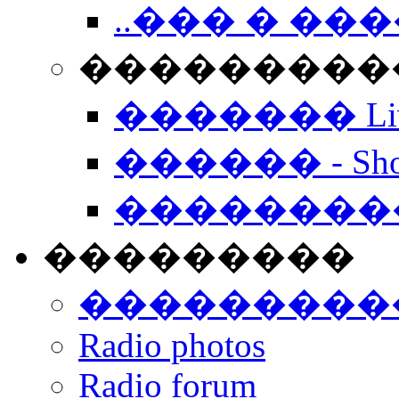
..��� � �
���������� -
������� Live
������ - Sho
��������
���������
���������
Radio photos
Radio forum