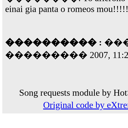
einai gia panta o romeos mou!!!!!
���������� :
���
��������� 2007, 11:2
Song requests module by HotS
Original code by eXt