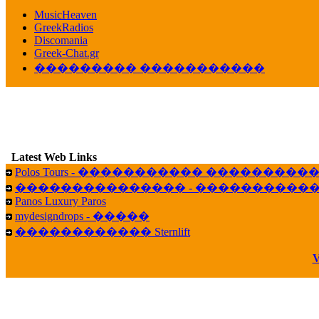
������� ��������� ���� ������ 
MusicHeaven
16:39
GreekRadios
veronica :
[
URL
] ���� ���;
Discomania
10:19
Greek-Chat.gr
��������� �����������
LavantiS :
���� ����� � ������� �����
16:11
veronica :
����� ��� 13 ������.. ��� ��
14:45
B
LavantiS :
�������� ��� ���� ��������!
15:18
Latest Web Links
Galatea :
Efharist&oacute;
Polos Tours - ����������� ��������
03:56
��������������� - �����������
LavantiS :
that's great news! ����� �� ������!
Panos Luxury Paros
14:35
mydesigndrops - �����
Galatea :
�� ����� ���� ������ ��� �������
������������ Sternlift
21:35
veronica :
Kalo 3hmero paidia se olous!
V
21:59
LavantiS :
�������� - ������ ������ , 4,
08:08
Dimitris_P :
fou fou 1 2