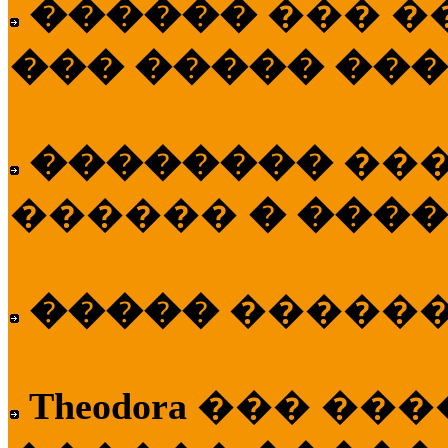
������
��� �
��� ����� ��
��������
��
������
� ����
�����
�����
Theodora
��� ��