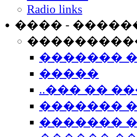
Radio links
���� - �����
���������
������� 
�����
..��� �� ��
������� 
������� �