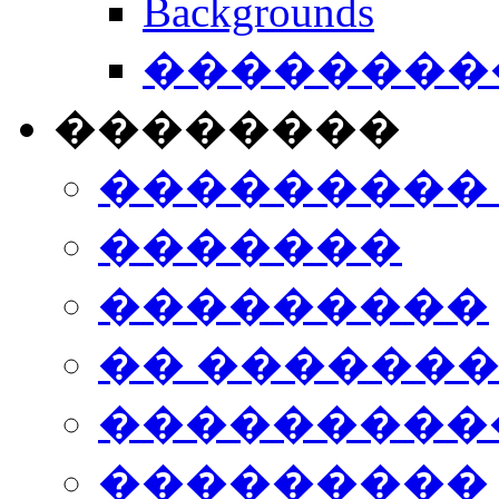
Backgrounds
���������
��������
���������
�������
���������
�� ������
���������
���������