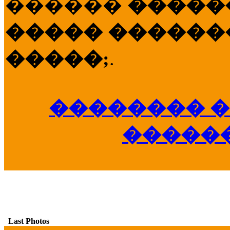
������
�����
����� �������
�����;
.
�������� �
�����
Last Photos