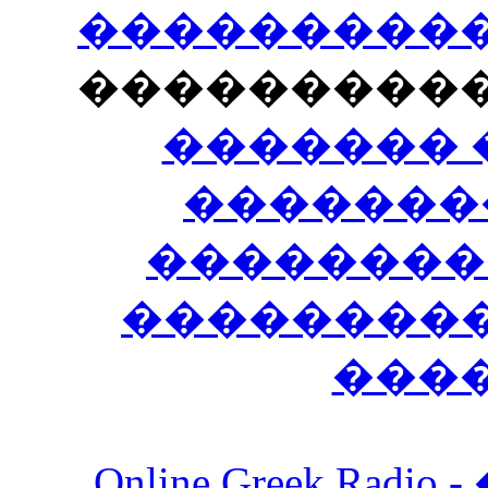
�����������
���������
������� 
�������
��������
����������
���
Online Greek Ra