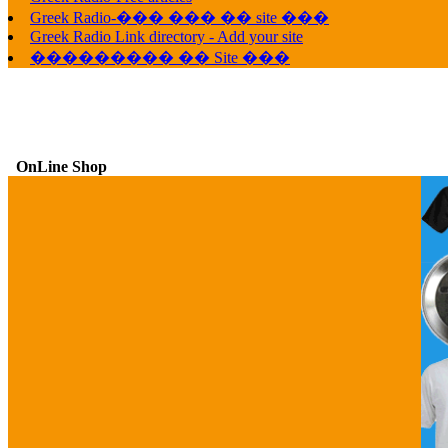
Greek Radio-��� ��� �� site ���
Greek Radio Link directory - Add your site
��������� �� Site ���
OnLine Shop
G