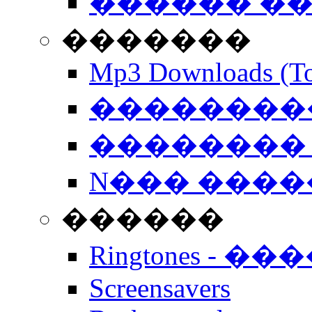
������ �
�������
Mp3 Downloads (To
�����������
�������� 
N��� �����
������
Ringtones - ��
Screensavers