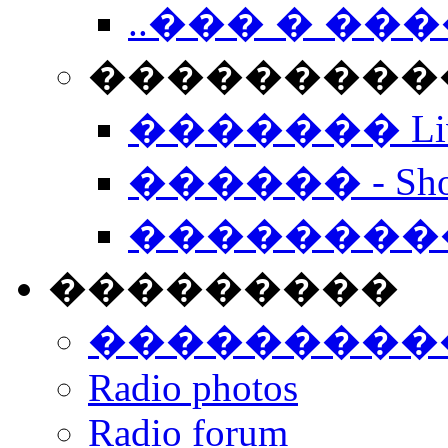
..��� � �
���������� -
������� Live
������ - Sho
��������
���������
���������
Radio photos
Radio forum