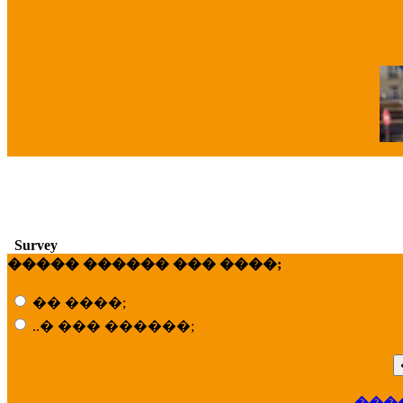
�
Survey
����� ������ ��� ����;
�� ����;
..� ��� ������;
���