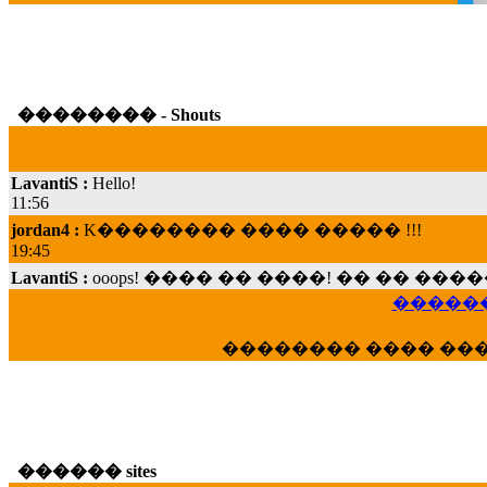
�������� - Shouts
LavantiS :
Hello!
11:56
jordan4 :
K�������� ���� ����� !!!
19:45
LavantiS :
ooops! ���� �� ����! �� �� �
���; ���� ��� ��� �������� ���� �
15:07
������
Dimitris_P :
���� ����� �������� ���� 
�������� ���� ��
21:20
LavantiS :
����� ���� ������� ��� ���
������� �����?" ..............���� �
�������...
16:40
������ sites
veronica :
E���� 2012 ��� ����� ��� ��