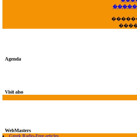
��
�����
�����
���
Agenda
Visit also
WebMasters
G
Greek Radio-Free articles