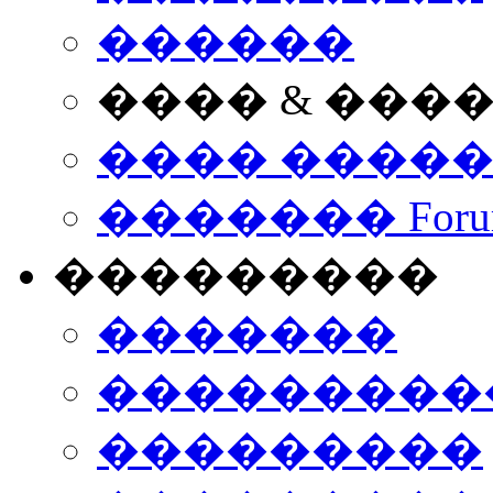
������
���� & ���
���� ����
������� Foru
���������
�������
����������
���������