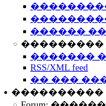
��������
��������
������ �
��������� 
������� 
RSS/XML feed
�� ��� ��
����������
Forum: �����