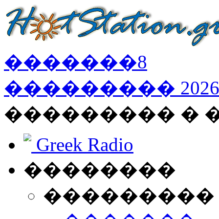
�������
8
���������
202
��������� �
Greek Radio
��������
���������