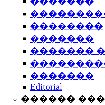
�������
��������
��������
�������
������� 
��������
�������
Editorial
������ ��