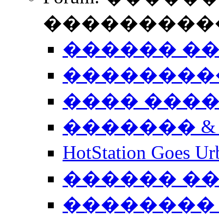
����������
������ �
��������
���� ���
������� &
HotStation Goe
������ �
�������� 