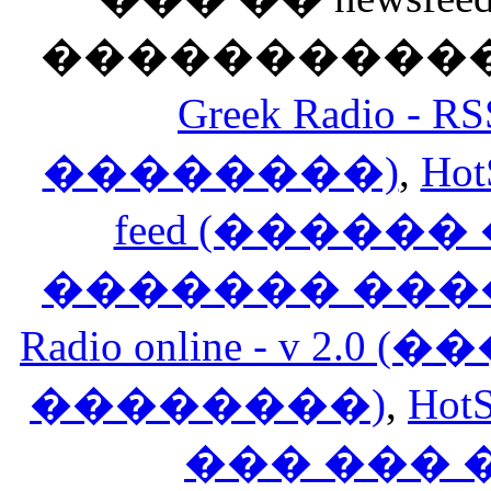
������������
Greek Radio 
��������)
,
Hot
feed (�����
������� ���
Radio online - v 
��������)
,
HotS
��� ���