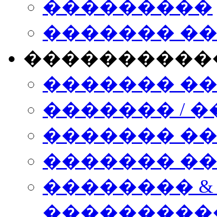
���������
������� �
����������
������� �
������� / �
������� �
������� ��� n
�������� &
���������