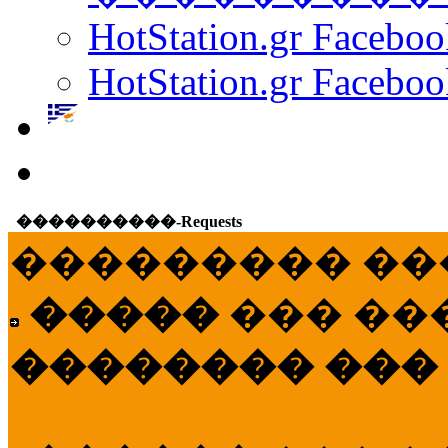
HotStation.gr Facebo
HotStation.gr Faceboo
����������-Requests
��������� ��
�����
��� ��
�������� ���