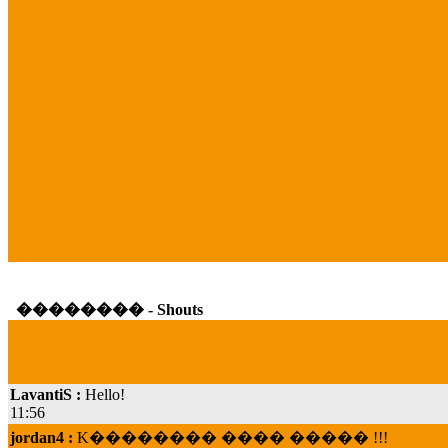
�������� - Shouts
LavantiS :
Hello!
11:56
jordan4 :
K�������� ���� ����� !!!
19:45