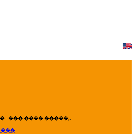
 - ��� ���� �����;
.
 ���