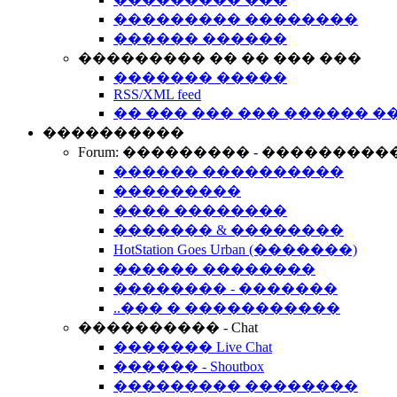
��������� ��������
������ ������
��������� �� �� ��� ���
������� �����
RSS/XML feed
�� ��� ��� ��� ������ �
����������
Forum: ��������� - ���������
������ ����������
���������
���� ��������
������� & ��������
HotStation Goes Urban (�������)
������ ��������
�������� - �������
..��� � �����������
���������� - Chat
������� Live Chat
������ - Shoutbox
��������� ��������