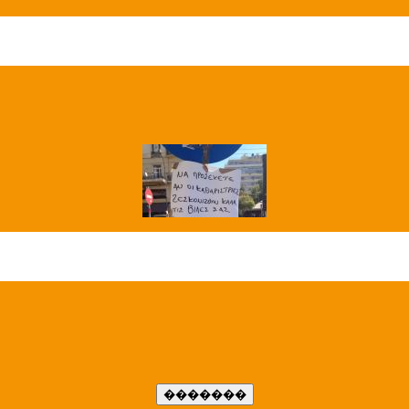
��� ����
�����..