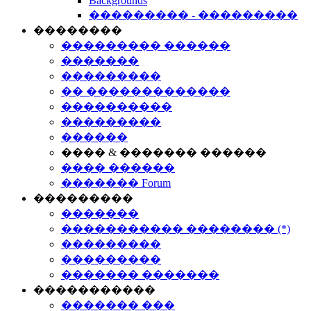
Backgrounds
��������� - ���������
��������
��������� ������
�������
���������
�� �������������
����������
���������
������
���� & ������� ������
���� ������
������� Forum
���������
�������
����������� �������� (*)
���������
���������
������� �������
�����������
������� ���