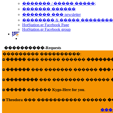
������� / ����� �����;
������� ������
������� ��� newsletter
�������� & ����� �������
HotStation.gr Facebook Page
HotStation.gr Facebook group
����������-Requests
��������� ����������:
�����
��� ����� ������
�������
������
��� ������� ������
���
��������
��� �������� ������
�����
������
Kygo-Here for you
.
Theodora
��� ����������� ������
�
���