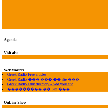
Agenda
Visit also
WebMasters
Greek Radio-Free articles
Greek Radio-��� ��� �� site ���
Greek Radio Link directory - Add your site
��������� �� Site ���
OnLine Shop