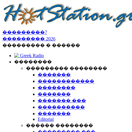
���������
7
���������
2026
��������� � ������
Greek Radio
��������
��������� ��������
�������
������������
��������
�������
������� ���
����������
�������
Editorial
������ ��������
��������� ���