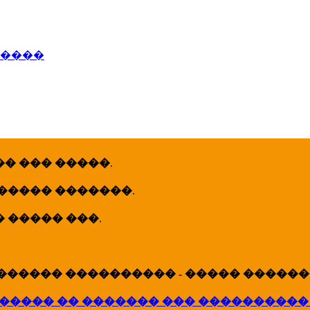
�����
� ��� �����
.
 ����� �������
.
� ����� ���
.
������ ���������� - ����� �������
����� �� ������� ��� ����������