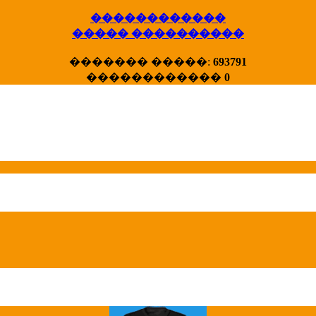
������������
����� ����������
X�����
������� �����:
693791
����� HotStat
...
������������
0
Homeland