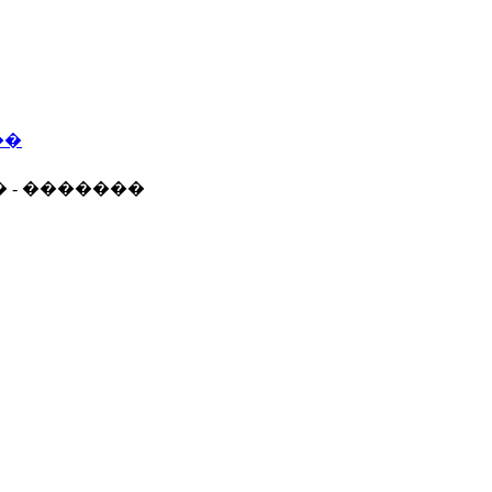
��
� - �������