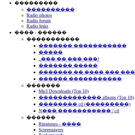
���������
����������
Radio photos
Radio forum
Radio links
���� - ������
�����������
������� �����������
�����
..��� �� ��� ���!
������� �����
������� �� ���� ��� ��
������ �����������
�������
Mp3 Downloads (Top 10)
������������� albums (Top 10)
�������� cd (���������)
N��� ����������� / cd
������
Ringtones - ����
Screensavers