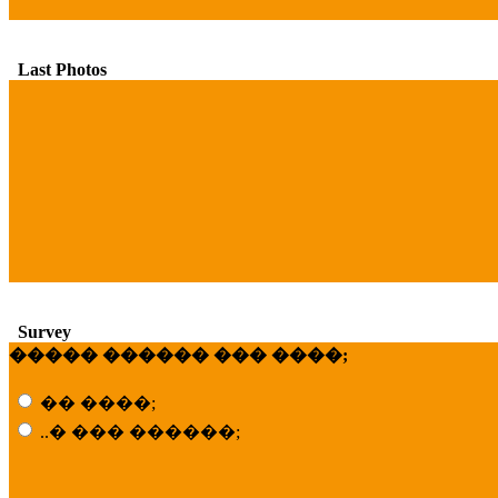
Last Photos
Survey
����� ������ ��� ����;
�� ����;
..� ��� ������;