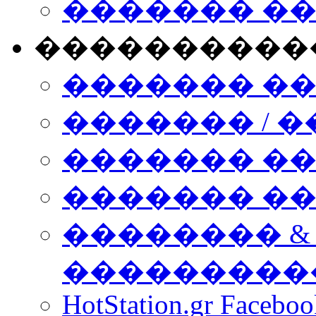
������� �
����������
������� �
������� / �
������� �
������� ��� n
�������� &
���������
HotStation.gr Facebo