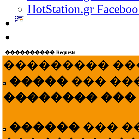
HotStation.gr Faceboo
����������-Requests
��������� ��
�����
��� ��
�������� ���
������
��� �