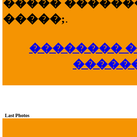
����� �������
�����;
.
�������� �
�����
Last Photos