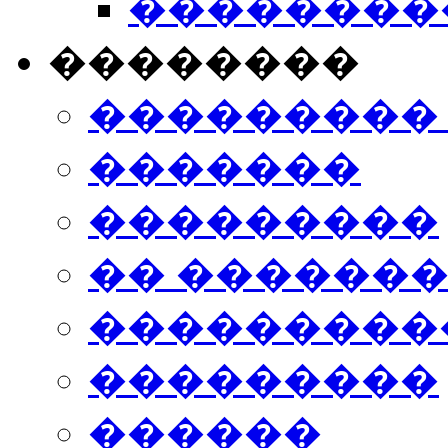
���������
��������
���������
�������
���������
�� ������
���������
���������
������