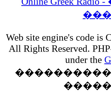
Online Greek Ra
��
Web site engine's code is
All Rights Reserved. PHP
under the
G
���������� �
����