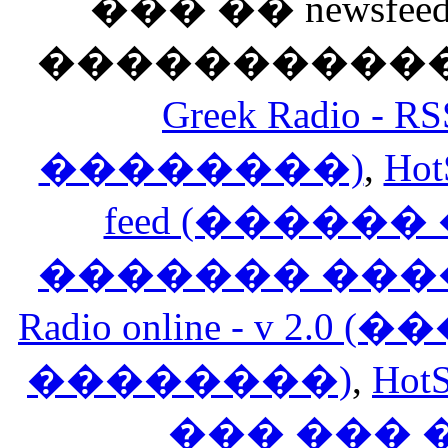
��� �� newsfeed
������������
Greek Radio 
��������)
,
Hot
feed (�����
������� ���
Radio online - v 
��������)
,
HotS
��� ���