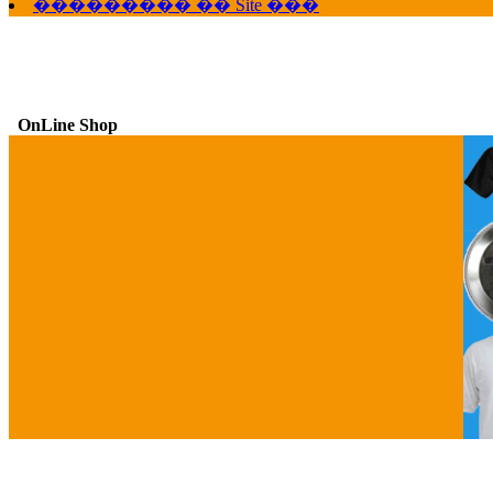
��������� �� Site ���
OnLine Shop
G