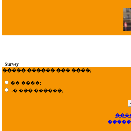
�
Survey
����� ������ ��� ����;
�� ����;
..� ��� ������;
���
��
�����