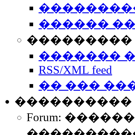
��������
������ �
��������� 
������� 
RSS/XML feed
�� ��� ��
����������
Forum: �����
����������