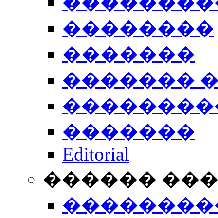
��������
��������
�������
������� 
��������
�������
Editorial
������ ��
��������