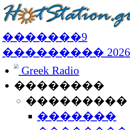
�������
9
���������
202
Greek Radio
��������
���������
�������