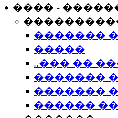
���� - �����
���������
������� 
�����
..��� �� ��
������� 
������� �
������ �