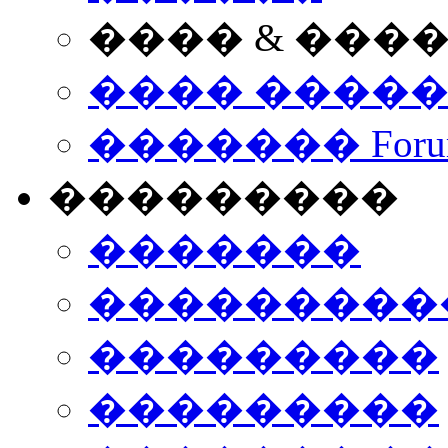
���� & ���
���� ����
������� Foru
���������
�������
����������
���������
���������