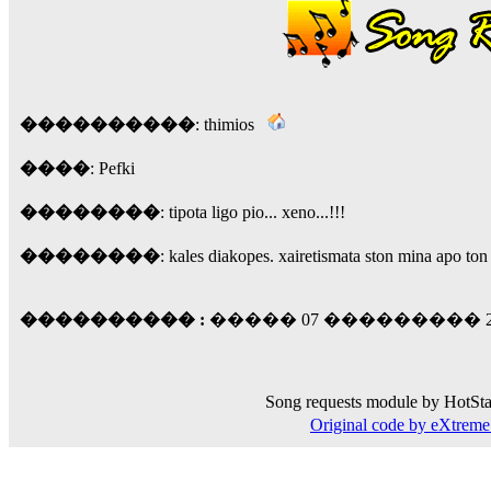
��� ��� ������ '������'...
17:14
LavantiS :
Echo, ���� �� ������� �� ��
�������������� ��������!
����
������ �� �����.. "������" ��� �������
15:33
����������
: thimios
echo :
��������� ����, ��������� ��� 
����
: Pefki
����� ��������� �� �����������
������! ��� ������ �� �����...
��������
: tipota ligo pio... xeno...!!!
14:16
LavantiS :
������� ���� ���� ������;
��������
: kales diakopes. xairetismata ston mina apo to
18:01
���������� :
����� 07 ��������� 2007
Song requests module by HotSta
Original code by eXtre