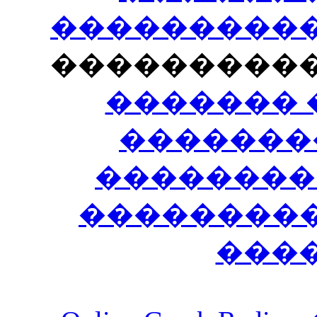
�����������
���������
������� 
�������
��������
����������
���