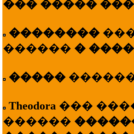
��� ����� ��
��������
��
������
� ����
�����
�����
Theodora
��� ��
������
�����