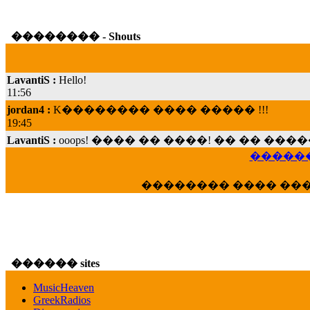
�������� - Shouts
LavantiS :
Hello!
11:56
jordan4 :
K�������� ���� ����� !!!
19:45
LavantiS :
ooops! ���� �� ����! �� �� �
���; ���� ��� ��� �������� ���� �
15:07
������
Dimitris_P :
���� ����� �������� ���� 
�������� ���� ��
21:20
LavantiS :
����� ���� ������� ��� ���
������� �����?" ..............���� �
�������...
16:40
������ sites
veronica :
E���� 2012 ��� ����� ��� ��
������� ��������� ���� ������ 
MusicHeaven
16:39
GreekRadios
veronica :
[
URL
] ���� ���;