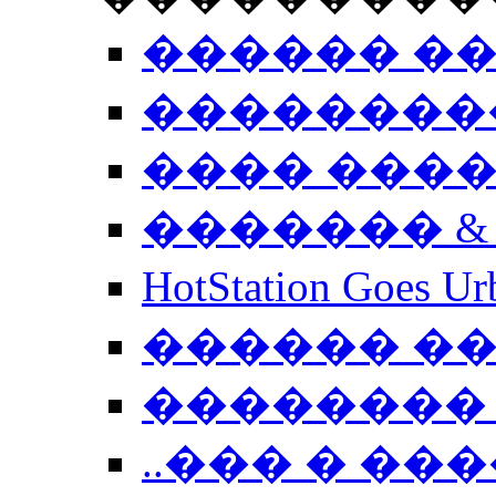
������ �
��������
���� ���
������� &
HotStation Goe
������ �
�������� 
..��� � �