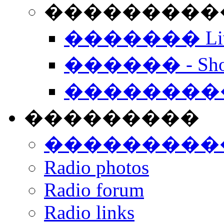
���������� -
������� Live
������ - Sho
��������
���������
���������
Radio photos
Radio forum
Radio links