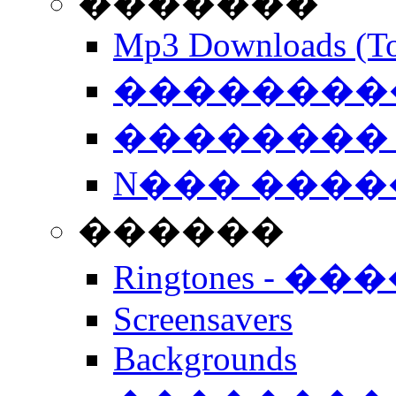
�������
Mp3 Downloads (To
�����������
�������� 
N��� �����
������
Ringtones - ��
Screensavers
Backgrounds