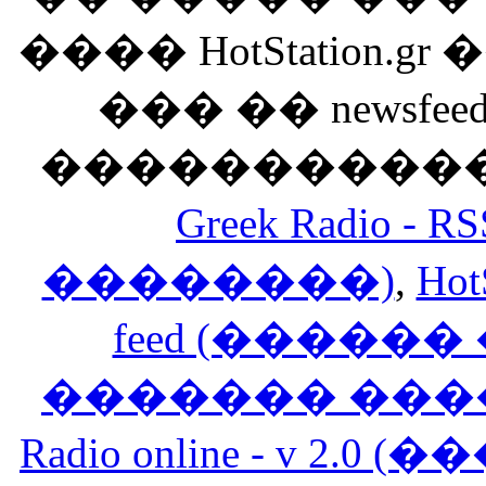
���� HotStation
��� �� newsfeed
������������
Greek Radio 
��������)
,
Hot
feed (�����
������� ���
Radio online - v 