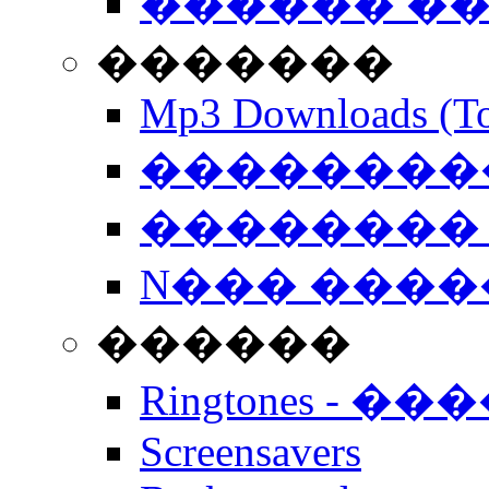
������ �
�������
Mp3 Downloads (To
�����������
�������� 
N��� �����
������
Ringtones - ��
Screensavers