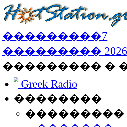
���������
7
���������
202
��������� � 
Greek Radio
��������
���������