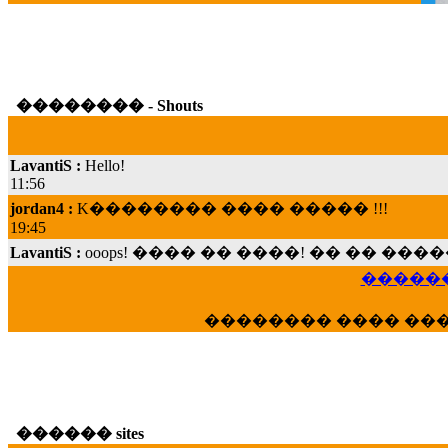
�������� - Shouts
LavantiS :
Hello!
11:56
jordan4 :
K�������� ���� ����� !!!
19:45
LavantiS :
ooops! ���� �� ����! �� �� �
���; ���� ��� ��� �������� ���� �
15:07
������
Dimitris_P :
���� ����� �������� ���� 
21:20
�������� ���� ��
LavantiS :
����� ���� ������� ��� ���
������� �����?" ..............���� �
�������...
16:40
veronica :
E���� 2012 ��� ����� ��� ��
������ sites