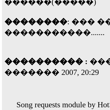
������(�����)
��������
: ��� 
�����������.......
���������� :
���
������� 2007, 20:29
Song requests module by HotS