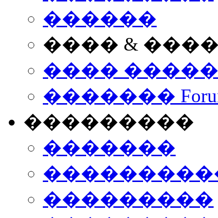
������
���� & ���
���� ����
������� Foru
���������
�������
����������
���������