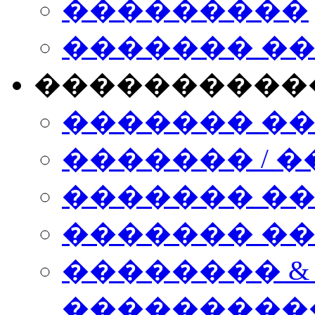
���������
������� �
����������
������� �
������� / �
������� �
������� ��� n
�������� &
���������