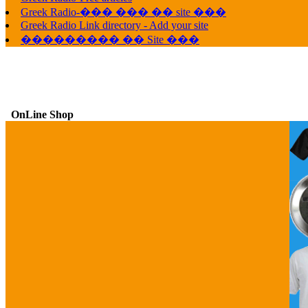
Greek Radio-��� ��� �� site ���
Greek Radio Link directory - Add your site
��������� �� Site ���
OnLine Shop
G