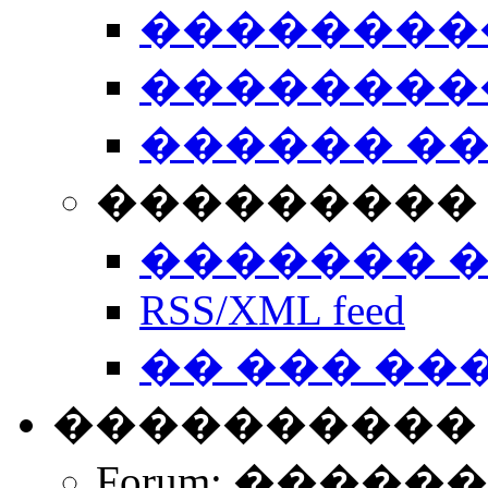
��������
��������
������ �
��������� 
������� 
RSS/XML feed
�� ��� ��
����������
Forum: �����