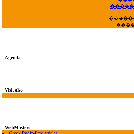
��
�����
�����
���
Agenda
Visit also
WebMasters
Greek Radio-Free articles
G