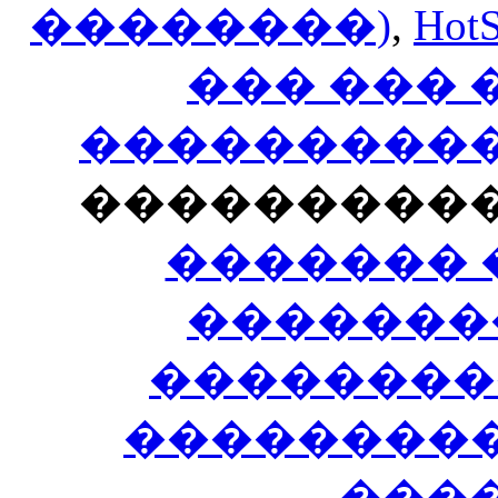
��������)
,
HotS
��� ���
�����������
���������
������� 
�������
��������
����������
���