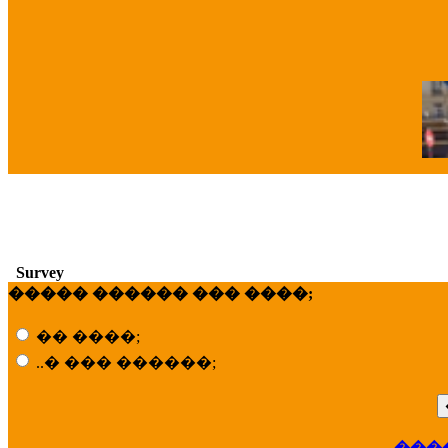
�
Survey
����� ������ ��� ����;
�� ����;
..� ��� ������;
���