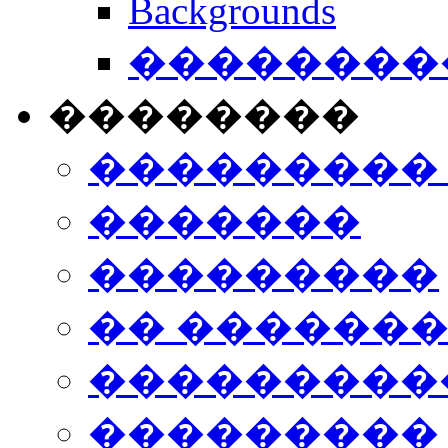
Backgrounds
���������
��������
���������
�������
���������
�� ������
���������
���������