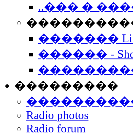
..��� � �
���������� -
������� Live
������ - Sho
��������
���������
���������
Radio photos
Radio forum