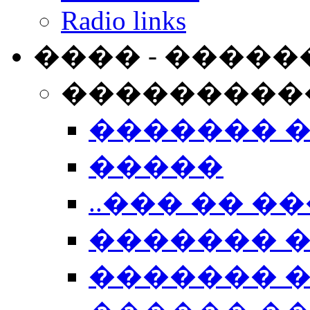
Radio links
���� - �����
���������
������� 
�����
..��� �� ��
������� 
������� �