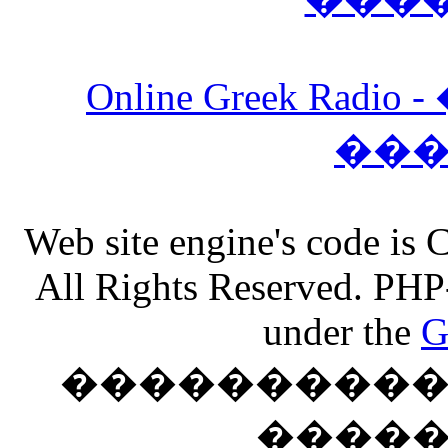
Online Greek Ra
��
Web site engine's code is
All Rights Reserved. PHP
under the
G
���������� �
����