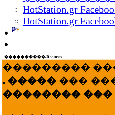
HotStation.gr Facebo
HotStation.gr Faceboo
����������-Requests
��������� ��
�����
��� ��
�������� ���