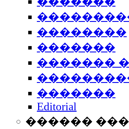
�������
��������
��������
�������
������� 
��������
�������
Editorial
������ ��