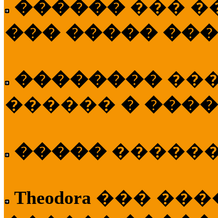
������
��� �
��� ����� ��
��������
��
������
� ����
�����
�����
Theodora
��� ��