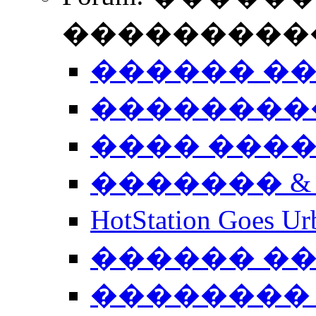
����������
������ �
��������
���� ���
������� &
HotStation Goe
������ �
�������� 