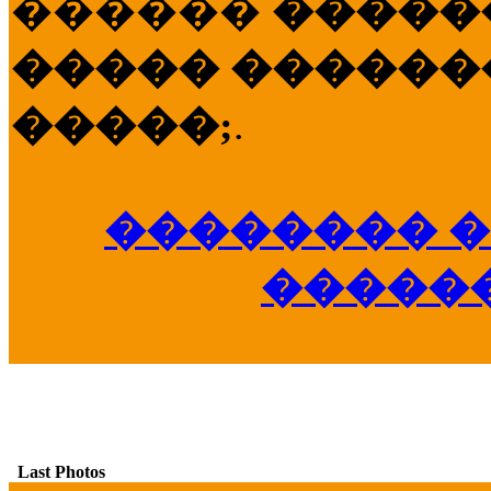
������
�����
����� �������
�����;
.
�������� �
�����
Last Photos