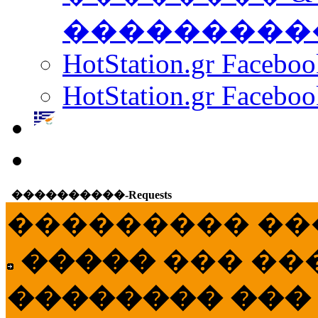
���������
HotStation.gr Facebo
HotStation.gr Faceboo
����������-Requests
��������� ��
�����
��� ��
�������� ���