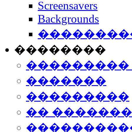
Screensavers
Backgrounds
���������
��������
���������
�������
���������
�� ������
���������