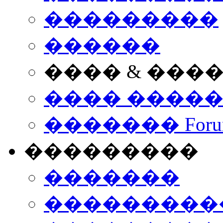
���������
������
���� & ���
���� ����
������� Foru
���������
�������
����������