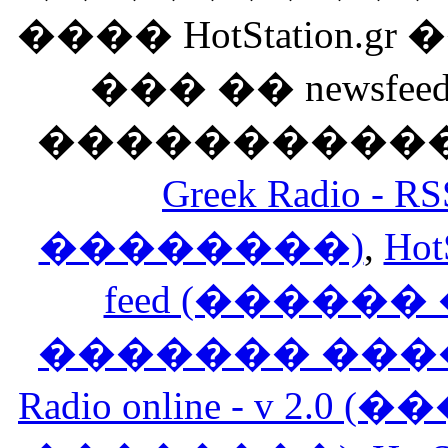
���� HotStation
��� �� newsfeed
������������
Greek Radio 
��������)
,
Hot
feed (�����
������� ���
Radio online - v 