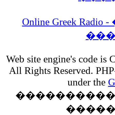
Online Greek Ra
��
Web site engine's code is
All Rights Reserved. PHP
under the
G
���������� �
����