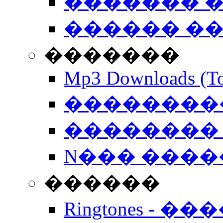
������� �
������ �
�������
Mp3 Downloads (To
�����������
�������� 
N��� �����
������
Ringtones - ��