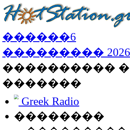
������
6
���������
202
���������� �
�������
Greek Radio
��������