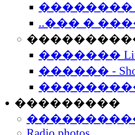
�������� 
..��� � �
���������� -
������� Live
������ - Sho
��������
���������
���������
Radio photos