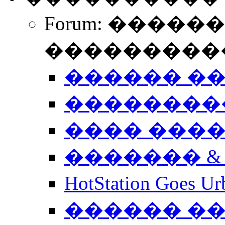
Forum: �����
����������
������ �
��������
���� ���
������� &
HotStation Goe
������ �