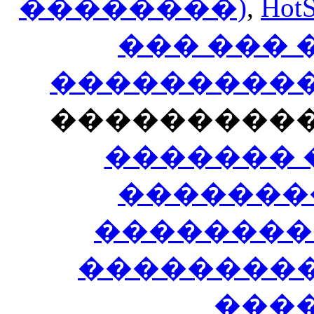
��������)
,
HotS
��� ���
�����������
���������
������� 
�������
��������
����������
���