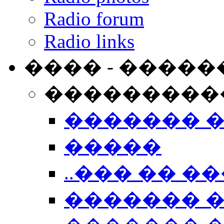
Radio forum
Radio links
���� - �����
���������
������� 
�����
..��� �� ��
������� 