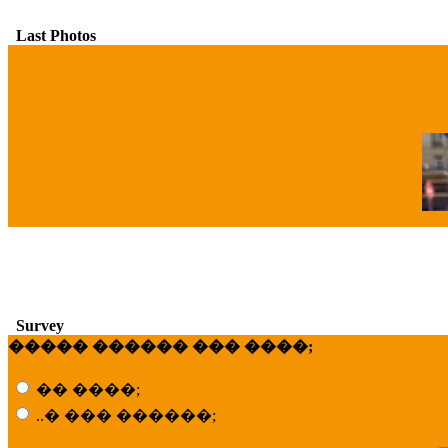
Last Photos
�
Survey
����� ������ ��� ����;
�� ����;
..� ��� ������;