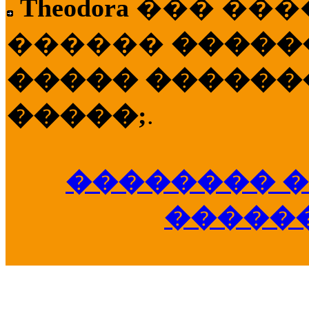
Theodora
��� ��
������
�����
����� �������
�����;
.
�������� �
�����