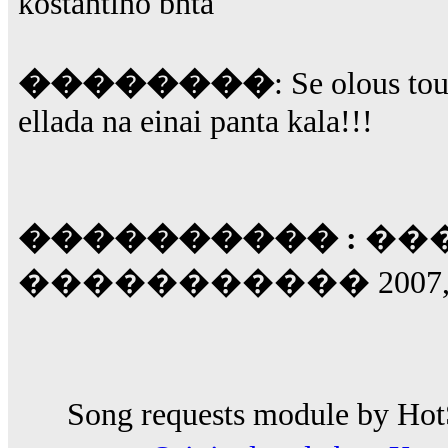
kostantino bhta
��������
: Se olous to
ellada na einai panta kala!!!
���������� :
���
����������� 2007, 1
Song requests module by HotS