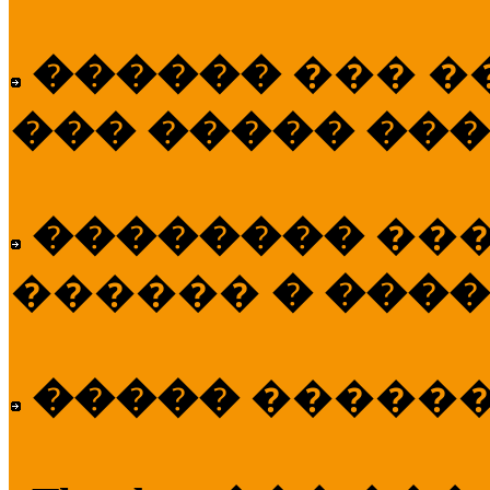
������
��� �
��� ����� ��
��������
��
������
� ����
�����
�����