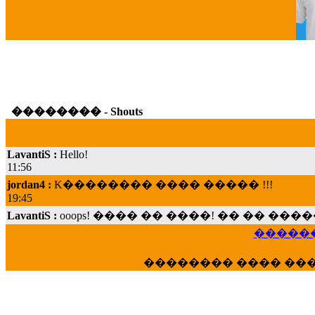
G
�������� - Shouts
LavantiS :
Hello!
11:56
jordan4 :
K�������� ���� ����� !!!
19:45
LavantiS :
ooops! ���� �� ����! �� �� �
���; ���� ��� ��� �������� ���� �
15:07
������
Dimitris_P :
���� ����� �������� ���� 
21:20
�������� ���� ��
LavantiS :
����� ���� ������� ��� ���
������� �����?" ..............���� �
�������...