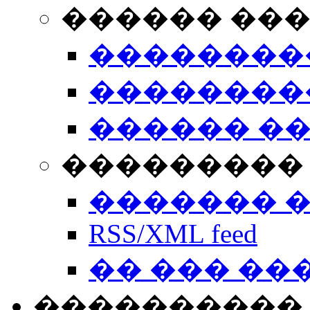
������ ��
��������
��������
������ �
��������� 
������� 
RSS/XML feed
�� ��� ��
����������