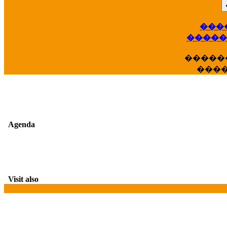
���
��
�����
�����
���
Agenda
Visit also