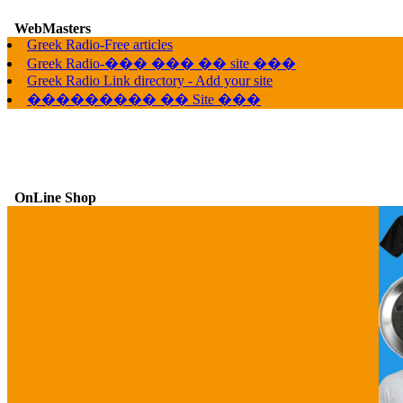
WebMasters
G
Greek Radio-Free articles
Greek Radio-��� ��� �� site ���
Greek Radio Link directory - Add your site
��������� �� Site ���
OnLine Shop