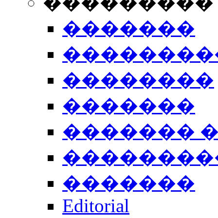
���������
�������
��������
��������
�������
������� 
��������
�������
Editorial