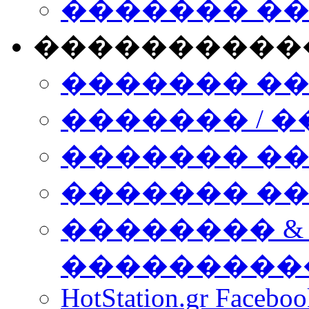
������� �
����������
������� �
������� / �
������� �
������� ��� n
�������� &
���������
HotStation.gr Facebo