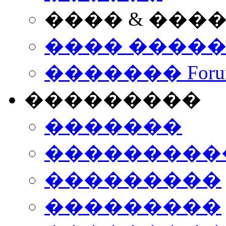
���� & ���
���� ����
������� Foru
���������
�������
����������
���������
���������