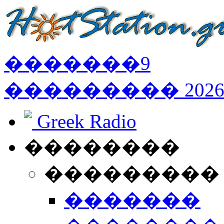
�������
9
���������
202
Greek Radio
��������
���������
�������