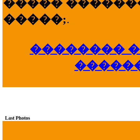
����� �������
�����;
.
�������� �
�����
Last Photos