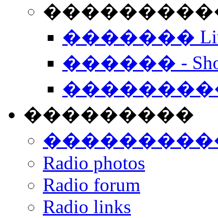
���������� -
������� Live
������ - Sho
��������
���������
���������
Radio photos
Radio forum
Radio links