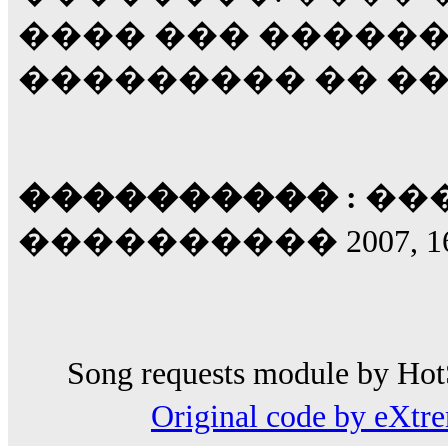
���� ��� �����
��������� �� �
���������� :
���
���������� 2007, 16
Song requests module by HotS
Original code by eXt