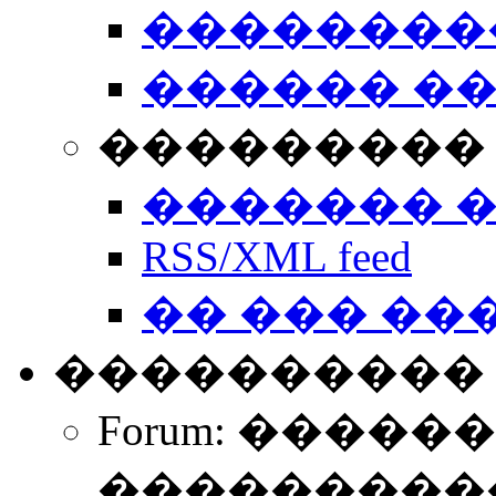
��������
������ �
��������� 
������� 
RSS/XML feed
�� ��� ��
����������
Forum: �����
����������