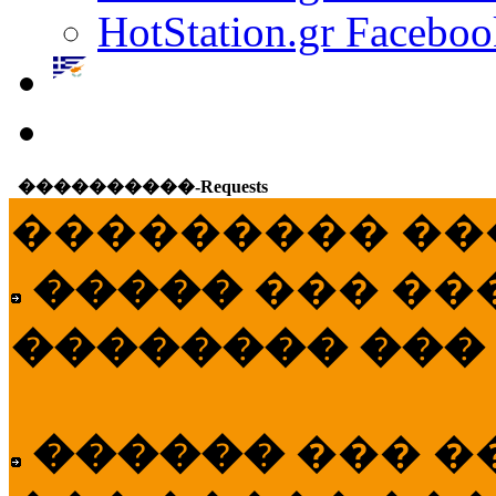
HotStation.gr Faceboo
����������-Requests
��������� ��
�����
��� ��
�������� ���
������
��� �