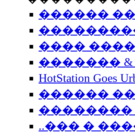
������ �
��������
���� ���
������� &
HotStation Goe
������ �
�������� 
..��� � �