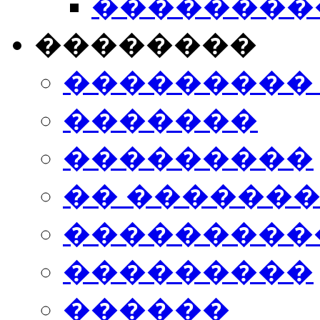
���������
��������
���������
�������
���������
�� ������
���������
���������
������