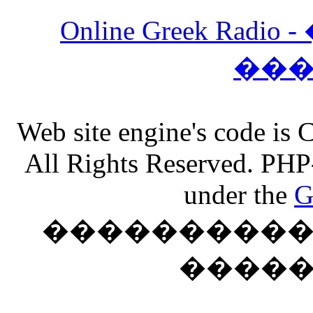
Online Greek Ra
��
Web site engine's code is
All Rights Reserved. PHP
under the
G
���������� �
����