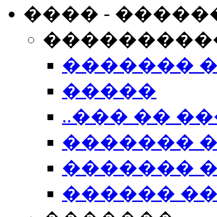
���� - �����
���������
������� 
�����
..��� �� ��
������� 
������� �
������ �