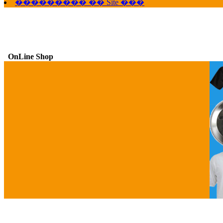
��������� �� Site ���
OnLine Shop
G