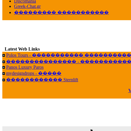
Discomania
veronica :
[
URL
] ���� ���;
Greek-Chat.gr
10:19
��������� �����������
LavantiS :
���� ����� � ������� �����
16:11
veronica :
����� ��� 13 ������.. ��� ��
14:45
LavantiS :
�������� ��� ���� ��������!
B
15:18
Latest Web Links
Galatea :
Efharist&oacute;
Polos Tours - ����������� ��������
03:56
��������������� - �����������
LavantiS :
that's great news! ����� �� ������!
Panos Luxury Paros
14:35
mydesigndrops - �����
Galatea :
�� ����� ���� ������ ��� �������
������������ Sternlift
21:35
veronica :
Kalo 3hmero paidia se olous!
V
21:59
LavantiS :
�������� - ������ ������ , 4,
08:08
Dimitris_P :
fou fou 1 2
18:59
echo :
��� ��� �������! �� �� ���� �