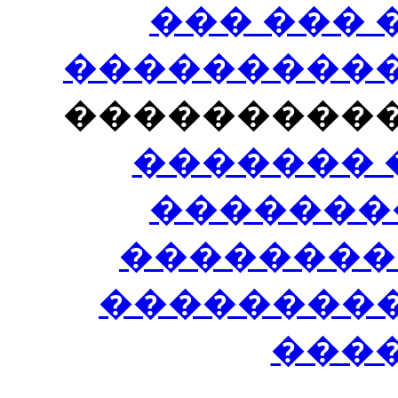
��� ���
�����������
���������
������� 
�������
��������
����������
���