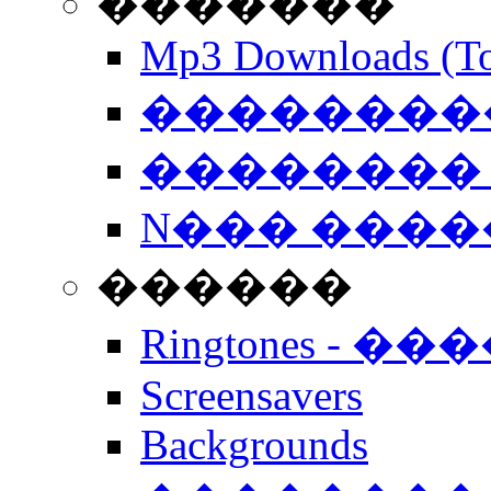
�������
Mp3 Downloads (To
�����������
�������� 
N��� �����
������
Ringtones - ��
Screensavers
Backgrounds