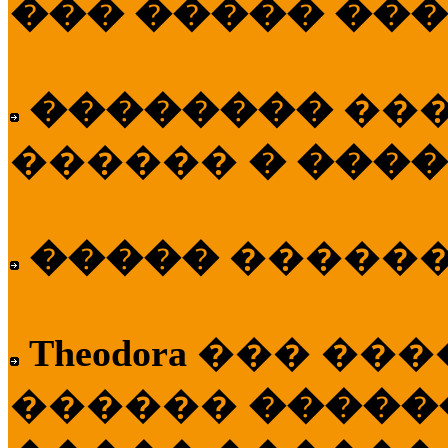
��� ����� ��
��������
��
������
� ����
�����
�����
Theodora
��� ��
������
�����