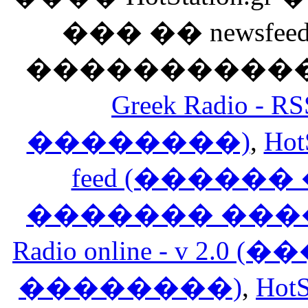
��� �� newsfeed
������������
Greek Radio 
��������)
,
Hot
feed (�����
������� ���
Radio online - v 
��������)
,
HotS