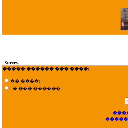
�
Survey
����� ������ ��� ����;
�� ����;
..� ��� ������;
���
��
�����