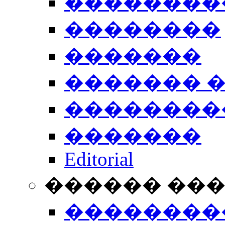
��������
��������
�������
������� 
��������
�������
Editorial
������ ��
��������