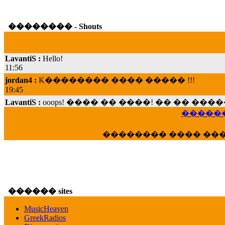
�������� - Shouts
LavantiS :
Hello!
11:56
jordan4 :
K�������� ���� ����� !!!
19:45
LavantiS :
ooops! ���� �� ����! �� �� �
���; ���� ��� ��� �������� ���� �
������
15:07
Dimitris_P :
���� ����� �������� ���� 
�������� ���� ��
21:20
LavantiS :
����� ���� ������� ��� ���
������� �����?" ..............���� �
�������...
16:40
������ sites
veronica :
E���� 2012 ��� ����� ��� ��
������� ��������� ���� ������ 
MusicHeaven
16:39
GreekRadios