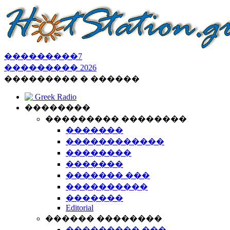
���������
7
���������
2026
��������� � ������
Greek Radio
��������
��������� ��������
�������
������������
��������
�������
������� ���
����������
�������
Editorial
������ ��������
��������� ���