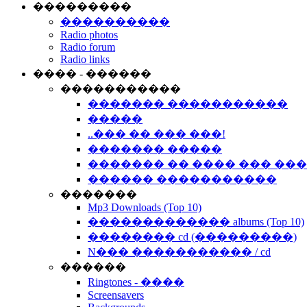
���������
����������
Radio photos
Radio forum
Radio links
���� - ������
�����������
������� �����������
�����
..��� �� ��� ���!
������� �����
������� �� ���� ��� ��
������ �����������
�������
Mp3 Downloads (Top 10)
������������� albums (Top 10)
�������� cd (���������)
N��� ����������� / cd
������
Ringtones - ����
Screensavers