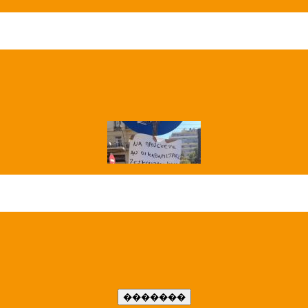
��� ����
�����..