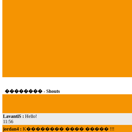
�������� - Shouts
LavantiS :
Hello!
11:56
jordan4 :
K�������� ���� ����� !!!
19:45