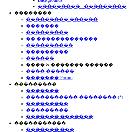
Backgrounds
��������� - ���������
��������
��������� ������
�������
���������
�� �������������
����������
���������
������
���� & ������� ������
���� ������
������� Forum
���������
�������
����������� �������� (*)
���������
���������
������� �������
�����������
������� ���