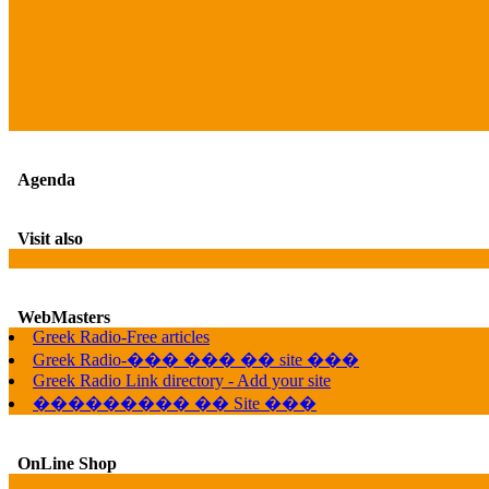
Agenda
Visit also
WebMasters
Greek Radio-Free articles
Greek Radio-��� ��� �� site ���
Greek Radio Link directory - Add your site
��������� �� Site ���
OnLine Shop