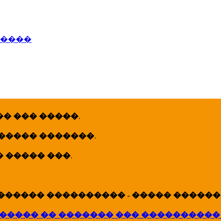
�����
� ��� �����
.
 ����� �������
.
� ����� ���
.
������ ���������� - ����� �������
����� �� ������� ��� ����������