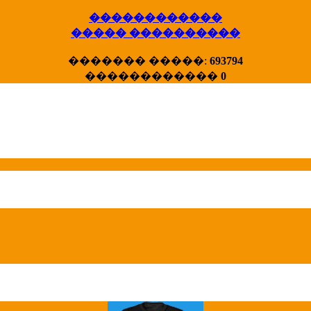
������������
����� ����������
X�����
������� �����:
693794
����� HotStat
������������
0
...
Homeland