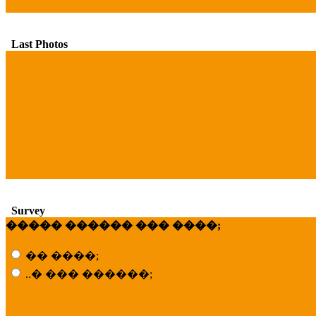
Last Photos
Survey
����� ������ ��� ����;
�� ����;
..� ��� ������;