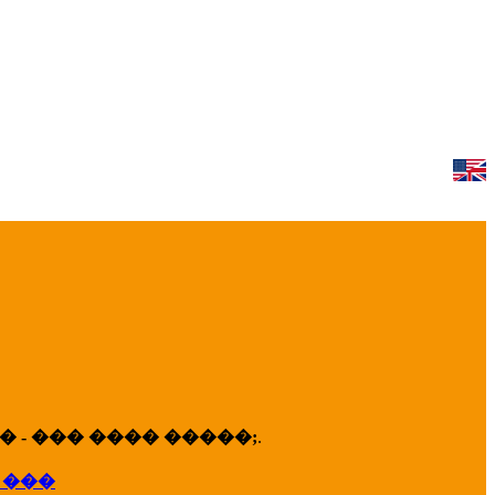
 - ��� ���� �����;
.
 ���