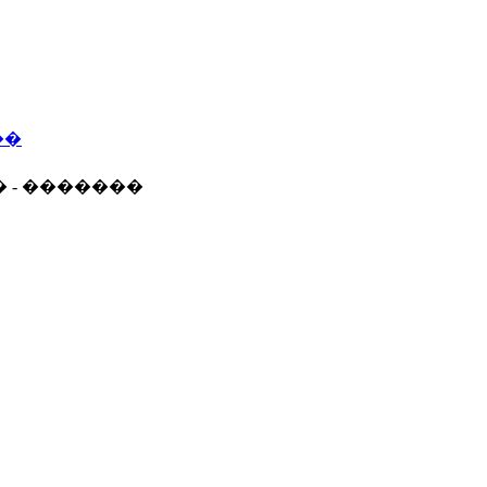
��
� - �������