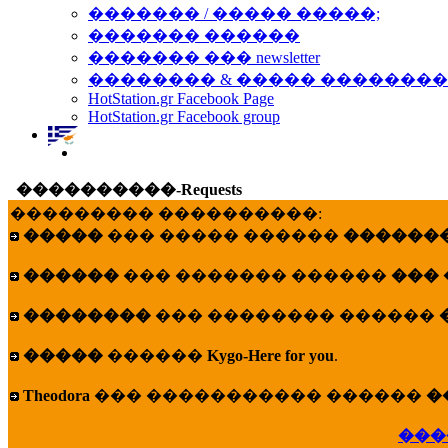
������� / ����� �����;
������� ������
������� ��� newsletter
�������� & ����� �������
HotStation.gr Facebook Page
HotStation.gr Facebook group
����������-Requests
��������� ����������:
�����
��� ����� ������
�������
������
��� ������� ������
���
��������
��� �������� ������
�����
������
Kygo-Here for you
.
Theodora
��� ����������� ������
�
���