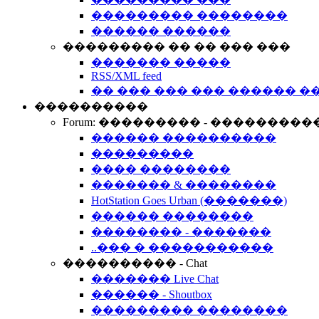
��������� ��������
������ ������
��������� �� �� ��� ���
������� �����
RSS/XML feed
�� ��� ��� ��� ������ �
����������
Forum: ��������� - ���������
������ ����������
���������
���� ��������
������� & ��������
HotStation Goes Urban (�������)
������ ��������
�������� - �������
..��� � �����������
���������� - Chat
������� Live Chat
������ - Shoutbox
��������� ��������