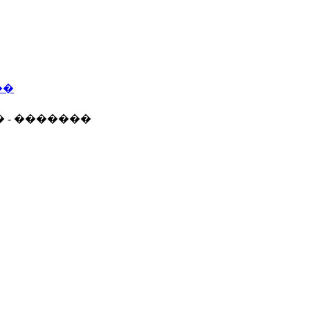
��
� - �������