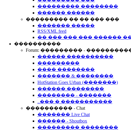
��������� ��������
������ ������
��������� �� �� ��� ���
������� �����
RSS/XML feed
�� ��� ��� ��� ������ �
����������
Forum: ��������� - ���������
������ ����������
���������
���� ��������
������� & ��������
HotStation Goes Urban (�������)
������ ��������
�������� - �������
..��� � �����������
���������� - Chat
������� Live Chat
������ - Shoutbox
��������� ��������