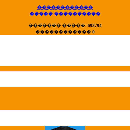
������������
����� ����������
X�����
������� �����:
693794
����� HotStat
������������
0
...
Homeland