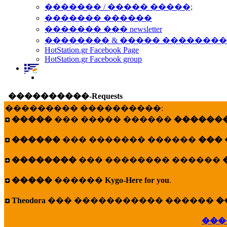
������� / ����� �����;
������� ������
������� ��� newsletter
�������� & ����� �������
HotStation.gr Facebook Page
HotStation.gr Facebook group
����������-Requests
��������� ����������:
�����
��� ����� ������
�������
������
��� ������� ������
���
��������
��� �������� ������
�����
������
Kygo-Here for you
.
Theodora
��� ����������� ������
�
���