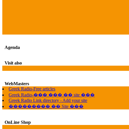
Agenda
Visit also
WebMasters
Greek Radio-Free articles
Greek Radio-��� ��� �� site ���
Greek Radio Link directory - Add your site
��������� �� Site ���
OnLine Shop