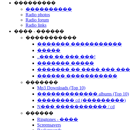
���������
����������
Radio photos
Radio forum
Radio links
���� - ������
�����������
������� �����������
�����
..��� �� ��� ���!
������� �����
������� �� ���� ��� ��
������ �����������
�������
Mp3 Downloads (Top 10)
������������� albums (Top 10)
�������� cd (���������)
N��� ����������� / cd
������
Ringtones - ����
Screensavers