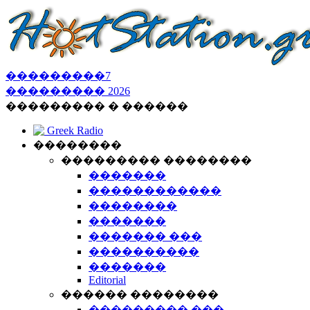
���������
7
���������
2026
��������� � ������
Greek Radio
��������
��������� ��������
�������
������������
��������
�������
������� ���
����������
�������
Editorial
������ ��������
��������� ���