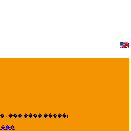
 - ��� ���� �����;
.
 ���