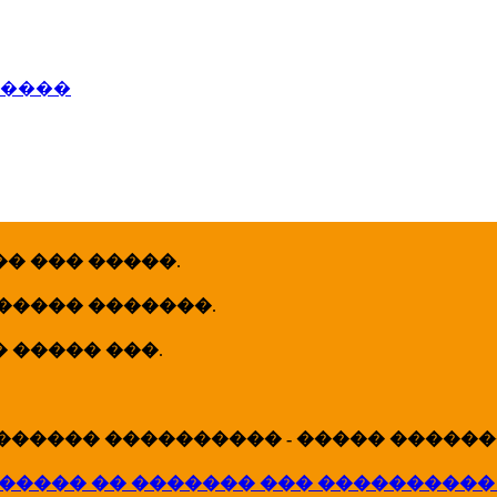
�����
� ��� �����
.
 ����� �������
.
� ����� ���
.
������ ���������� - ����� �������
����� �� ������� ��� ����������