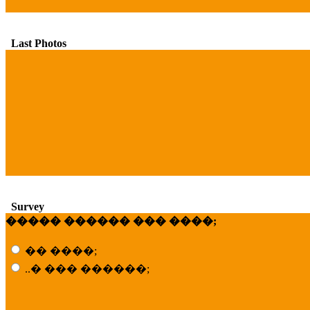
Last Photos
Survey
����� ������ ��� ����;
�� ����;
..� ��� ������;