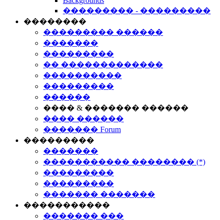
Backgrounds
��������� - ���������
��������
��������� ������
�������
���������
�� �������������
����������
���������
������
���� & ������� ������
���� ������
������� Forum
���������
�������
����������� �������� (*)
���������
���������
������� �������
�����������
������� ���