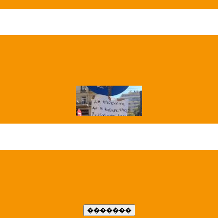
��� ����
�����..