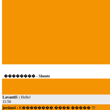
�������� - Shouts
LavantiS :
Hello!
11:56
jordan4 :
K�������� ���� ����� !!!
19:45