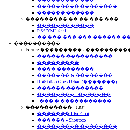
��������� ��������
������ ������
��������� �� �� ��� ���
������� �����
RSS/XML feed
�� ��� ��� ��� ������ �
����������
Forum: ��������� - ���������
������ ����������
���������
���� ��������
������� & ��������
HotStation Goes Urban (�������)
������ ��������
�������� - �������
..��� � �����������
���������� - Chat
������� Live Chat
������ - Shoutbox
��������� ��������