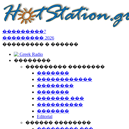
���������
7
���������
2026
��������� � ������
Greek Radio
��������
��������� ��������
�������
������������
��������
�������
������� ���
����������
�������
Editorial
������ ��������
��������� ���