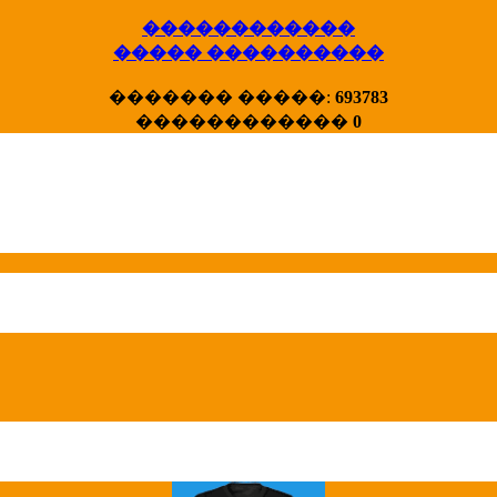
������������
����� ����������
X�����
������� �����:
693783
����� HotStat
������������
0
...
Homeland