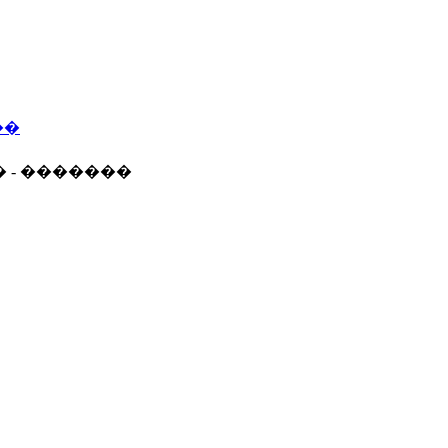
��
� - �������