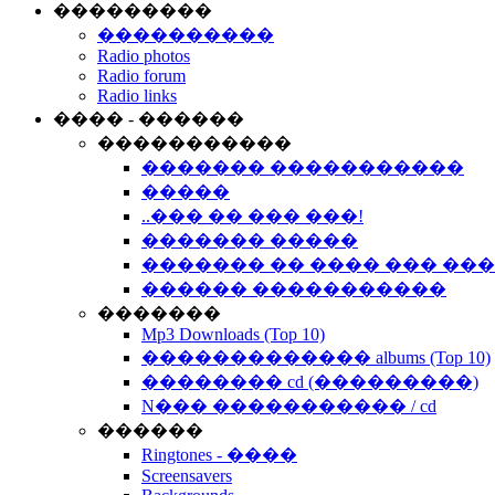
���������
����������
Radio photos
Radio forum
Radio links
���� - ������
�����������
������� �����������
�����
..��� �� ��� ���!
������� �����
������� �� ���� ��� ��
������ �����������
�������
Mp3 Downloads (Top 10)
������������� albums (Top 10)
�������� cd (���������)
N��� ����������� / cd
������
Ringtones - ����
Screensavers