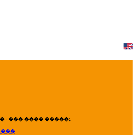
 - ��� ���� �����;
.
 ���