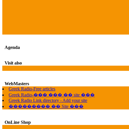
Agenda
Visit also
WebMasters
Greek Radio-Free articles
Greek Radio-��� ��� �� site ���
Greek Radio Link directory - Add your site
��������� �� Site ���
OnLine Shop