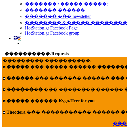
������� / ����� �����;
������� ������
������� ��� newsletter
�������� & ����� �������
HotStation.gr Facebook Page
HotStation.gr Facebook group
����������-Requests
��������� ����������:
�����
��� ����� ������
�������
������
��� ������� ������
���
��������
��� �������� ������
�����
������
Kygo-Here for you
.
Theodora
��� ����������� ������
�
���