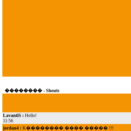
�������� - Shouts
LavantiS :
Hello!
11:56
jordan4 :
K�������� ���� ����� !!!
19:45