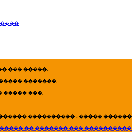
�����
� ��� �����
.
 ����� �������
.
� ����� ���
.
������ ���������� - ����� �������
����� �� ������� ��� ����������