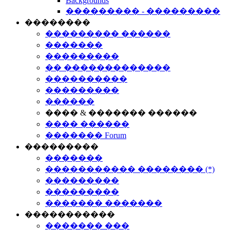
Backgrounds
��������� - ���������
��������
��������� ������
�������
���������
�� �������������
����������
���������
������
���� & ������� ������
���� ������
������� Forum
���������
�������
����������� �������� (*)
���������
���������
������� �������
�����������
������� ���