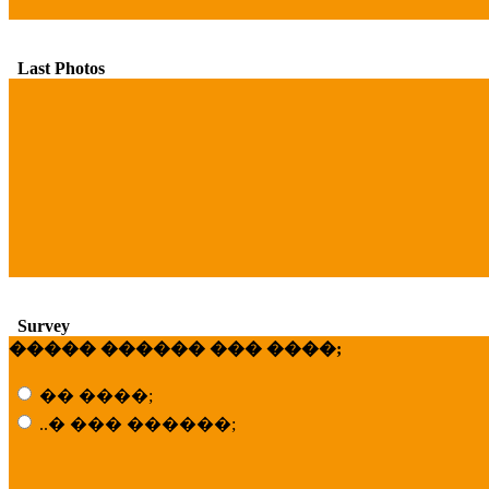
Last Photos
Survey
����� ������ ��� ����;
�� ����;
..� ��� ������;