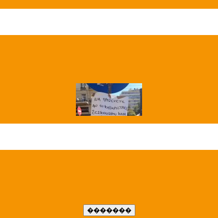
��� ����
�����..