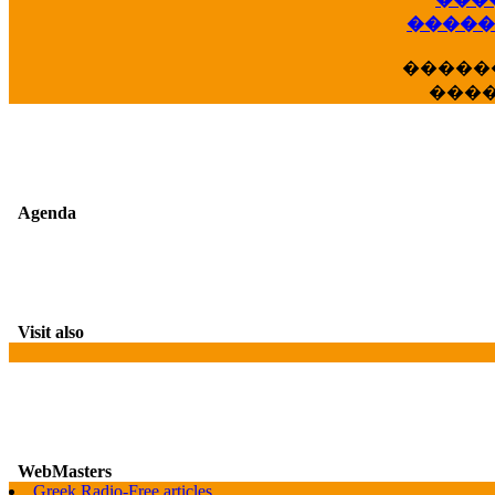
��
�����
�����
���
Agenda
Visit also
WebMasters
G
Greek Radio-Free articles