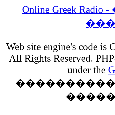
Online Greek Ra
��
Web site engine's code is
All Rights Reserved. PHP
under the
G
���������� �
����