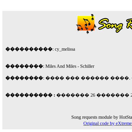
18:59
echo :
��� ��� �������! �� �� ���� �
��� ��� ������ '������'...
17:14
LavantiS :
Echo, ���� �� ������� �� ��
�������������� ��������!
����
������ �� �����.. "������" ��� �������
15:33
����������
: cy_melissa
echo :
��������� ����, ��������� ��� 
����� ��������� �� �����������
��������
: Miles And Miles - Schiller
������! ��� ������ �� �����...
14:16
��������
: ���� ��� ������ ����
LavantiS :
������� ���� ���� ������;
18:01
���������� :
������� 26 ������� 2006
Song requests module by HotSta
Original code by eXtre