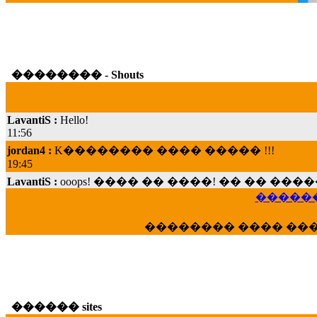
�������� - Shouts
LavantiS :
Hello!
11:56
jordan4 :
K�������� ���� ����� !!!
19:45
LavantiS :
ooops! ���� �� ����! �� �� �
���; ���� ��� ��� �������� ���� �
15:07
������
Dimitris_P :
���� ����� �������� ���� 
�������� ���� ��
21:20
LavantiS :
����� ���� ������� ��� ���
������� �����?" ..............���� �
�������...
16:40
������ sites
veronica :
E���� 2012 ��� ����� ��� ��