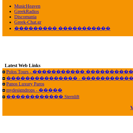
������� ��������� ���� ������ 
MusicHeaven
16:39
GreekRadios
veronica :
[
URL
] ���� ���;
Discomania
10:19
Greek-Chat.gr
��������� �����������
LavantiS :
���� ����� � ������� �����
16:11
veronica :
����� ��� 13 ������.. ��� ��
14:45
LavantiS :
�������� ��� ���� ��������!
B
15:18
Latest Web Links
Galatea :
Efharist&oacute;
Polos Tours - ����������� ��������
03:56
��������������� - �����������
LavantiS :
that's great news! ����� �� ������!
Panos Luxury Paros
14:35
mydesigndrops - �����
Galatea :
�� ����� ���� ������ ��� �������
������������ Sternlift
21:35
veronica :
Kalo 3hmero paidia se olous!
V
21:59
LavantiS :
�������� - ������ ������ , 4,
08:08
Dimitris_P :
fou fou 1 2