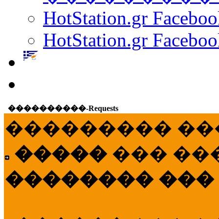
HotStation.gr Facebo
HotStation.gr Faceboo
����������-Requests
��������� ��
�����
��� ��
�������� ���