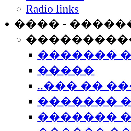
Radio links
���� - �����
���������
������� 
�����
..��� �� ��
������� 
������� �