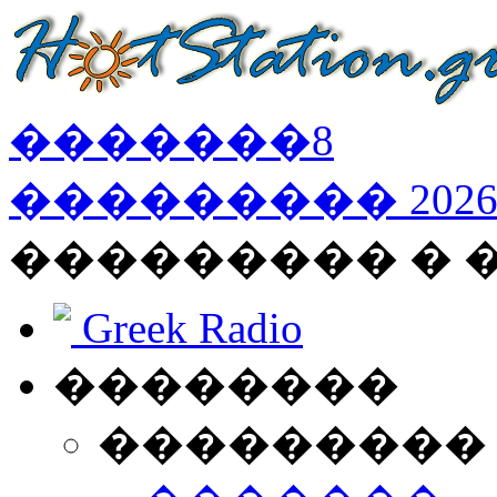
�������
8
���������
202
��������� �
Greek Radio
��������
���������