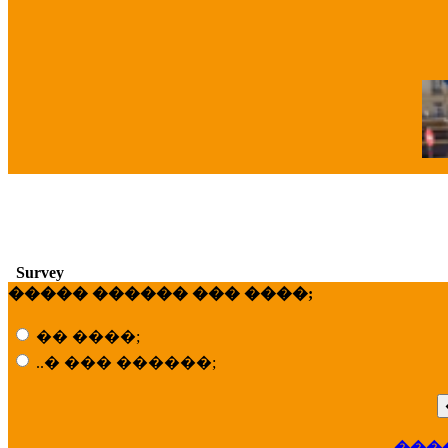
�
Survey
����� ������ ��� ����;
�� ����;
..� ��� ������;
���