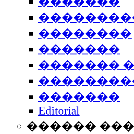
�������
��������
��������
�������
������� 
��������
�������
Editorial
������ ��