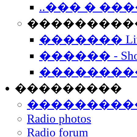
..��� � �
���������� -
������� Live
������ - Sho
��������
���������
���������
Radio photos
Radio forum