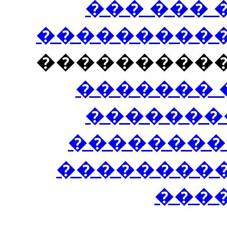
��� ���
�����������
���������
������� 
�������
��������
����������
���