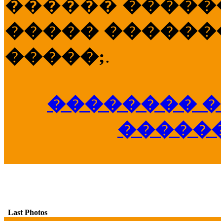
������
�����
����� �������
�����;
.
�������� �
�����
Last Photos