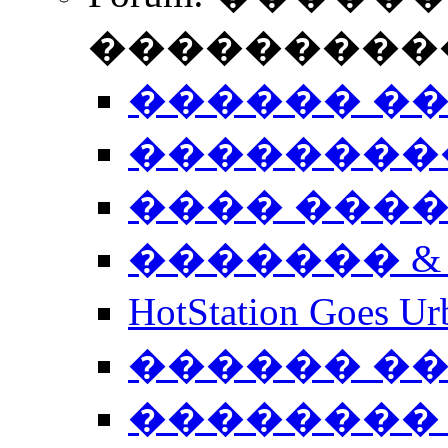
����������
������ �
��������
���� ���
������� &
HotStation Goe
������ �
�������� 