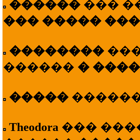
������
��� �
��� ����� ��
��������
��
������
� ����
�����
�����
Theodora
��� ��