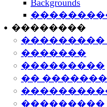
Backgrounds
���������
��������
���������
�������
���������
�� ������
���������
���������