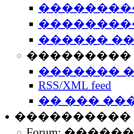
��������
��������
������ �
��������� 
������� 
RSS/XML feed
�� ��� ��
����������
Forum: �����