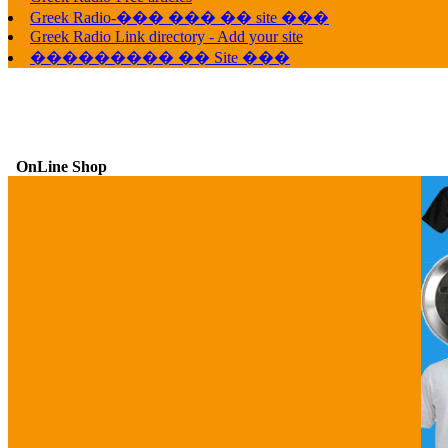
Greek Radio-��� ��� �� site ���
Greek Radio Link directory - Add your site
��������� �� Site ���
OnLine Shop
G