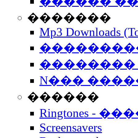
������ �
�������
Mp3 Downloads (To
�����������
�������� 
N��� �����
������
Ringtones - ��
Screensavers