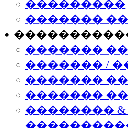
���������
������� �
����������
������� �
������� / �
������� �
������� ��� n
�������� &
���������