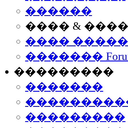
������
���� & ���
���� ����
������� Foru
���������
�������
����������
���������