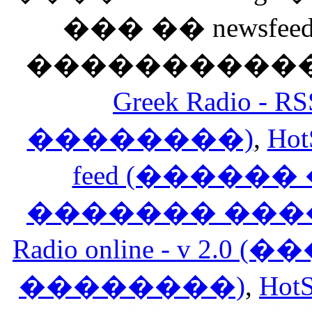
��� �� newsfeed
������������
Greek Radio 
��������)
,
Hot
feed (�����
������� ���
Radio online - v 
��������)
,
HotS