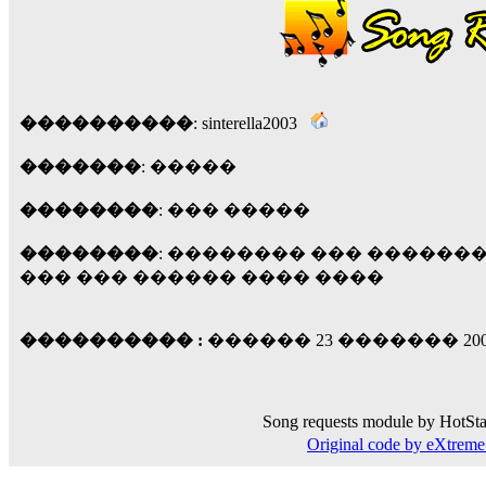
��� ��� ������ '������'...
17:14
LavantiS :
Echo, ���� �� ������� �� ��
�������������� ��������!
����
������ �� �����.. "������" ��� �������
15:33
����������
: sinterella2003
echo :
��������� ����, ��������� ��� 
�������
: �����
����� ��������� �� �����������
������! ��� ������ �� �����...
��������
: ��� �����
14:16
LavantiS :
������� ���� ���� ������;
��������
: �������� ��� ������
18:01
��� ��� ������ ���� ����
���������� :
������ 23 ������� 2006,
Song requests module by HotSta
Original code by eXtre