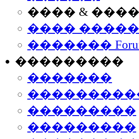
���� & ���
���� ����
������� Foru
���������
�������
����������
���������
���������