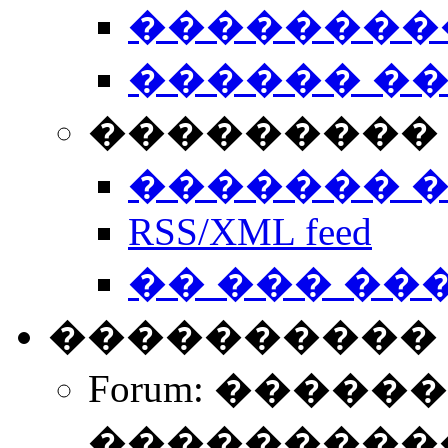
��������
������ �
��������� 
������� 
RSS/XML feed
�� ��� ��
����������
Forum: �����
����������