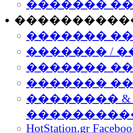
������� �
����������
������� �
������� / �
������� �
������� ��� n
�������� &
���������
HotStation.gr Facebo