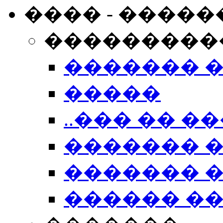
���� - �����
���������
������� 
�����
..��� �� ��
������� 
������� �
������ �