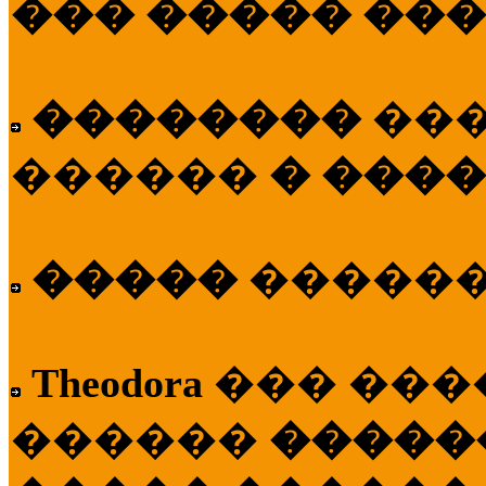
��� ����� ��
��������
��
������
� ����
�����
�����
Theodora
��� ��
������
�����