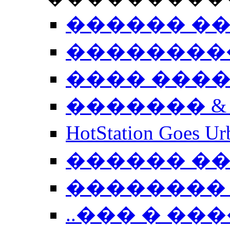
������ �
��������
���� ���
������� &
HotStation Goe
������ �
�������� 
..��� � �