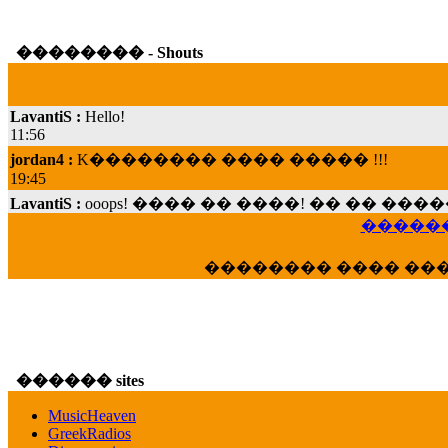
�������� - Shouts
LavantiS :
Hello!
11:56
jordan4 :
K�������� ���� ����� !!!
19:45
LavantiS :
ooops! ���� �� ����! �� �� �
���; ���� ��� ��� �������� ���� �
������
15:07
Dimitris_P :
���� ����� �������� ���� 
�������� ���� ��
21:20
LavantiS :
����� ���� ������� ��� ���
������� �����?" ..............���� �
�������...
16:40
������ sites
veronica :
E���� 2012 ��� ����� ��� ��
������� ��������� ���� ������ 
MusicHeaven
16:39
GreekRadios