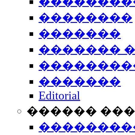
��������
��������
�������
������� 
��������
�������
Editorial
������ ��
��������