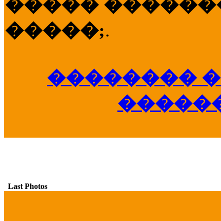
����� �������
�����;
.
�������� �
�����
Last Photos