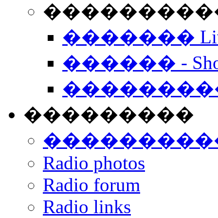
���������� -
������� Live
������ - Sho
��������
���������
���������
Radio photos
Radio forum
Radio links