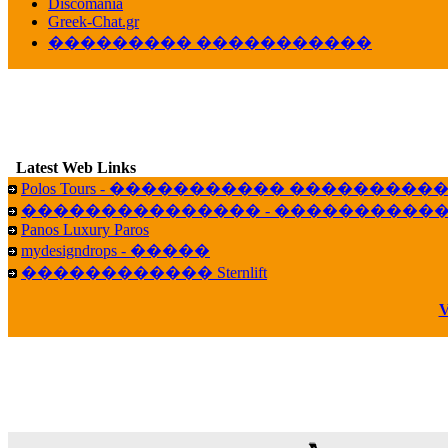
veronica :
[
URL
] ���� ���;
Discomania
10:19
Greek-Chat.gr
��������� �����������
LavantiS :
���� ����� � ������� �����
16:11
veronica :
����� ��� 13 ������.. ��� ��
14:45
LavantiS :
�������� ��� ���� ��������!
B
15:18
Latest Web Links
Galatea :
Efharist&oacute;
Polos Tours - ����������� ��������
03:56
��������������� - �����������
LavantiS :
that's great news! ����� �� ������!
Panos Luxury Paros
14:35
mydesigndrops - �����
Galatea :
�� ����� ���� ������ ��� �������
������������ Sternlift
21:35
veronica :
Kalo 3hmero paidia se olous!
V
21:59
LavantiS :
�������� - ������ ������ , 4,
08:08
Dimitris_P :
fou fou 1 2
18:59
echo :
��� ��� �������! �� �� ���� �