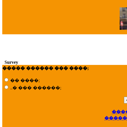
�
Survey
����� ������ ��� ����;
�� ����;
..� ��� ������;
���
��
�����