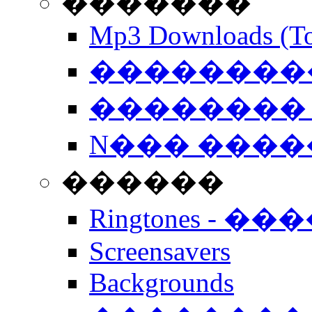
�������
Mp3 Downloads (To
�����������
�������� 
N��� �����
������
Ringtones - ��
Screensavers
Backgrounds