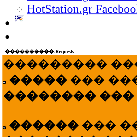
HotStation.gr Faceboo
����������-Requests
��������� ��
�����
��� ��
�������� ���
������
��� �