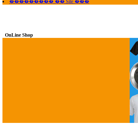
��������� �� Site ���
OnLine Shop
G