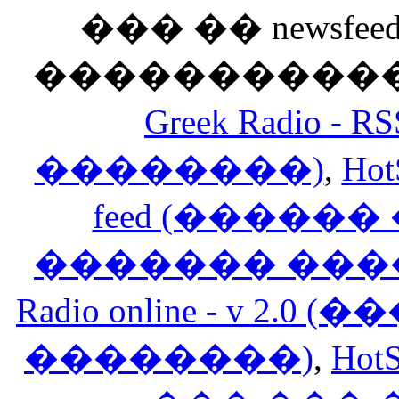
��� �� newsfeed
������������
Greek Radio 
��������)
,
Hot
feed (�����
������� ���
Radio online - v 
��������)
,
HotS