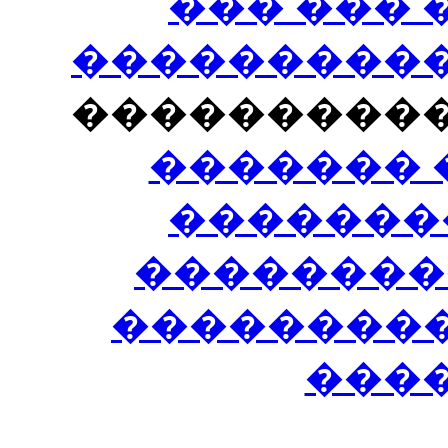
��� ���
�����������
���������
������� 
�������
��������
����������
���