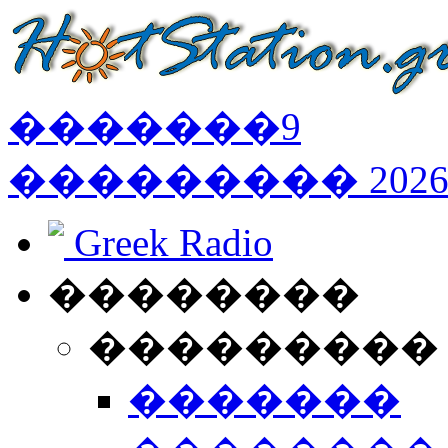
�������
9
���������
202
Greek Radio
��������
���������
�������