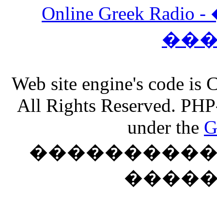
Online Greek Ra
��
Web site engine's code is
All Rights Reserved. PHP
under the
G
���������� �
����