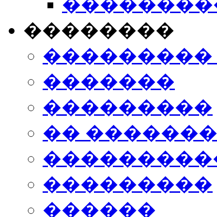
���������
��������
���������
�������
���������
�� ������
���������
���������
������