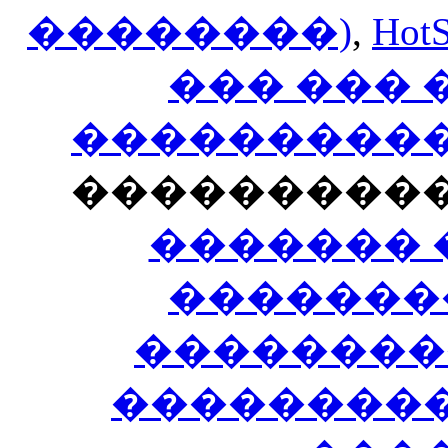
��������)
,
HotS
��� ���
�����������
���������
������� 
�������
��������
����������