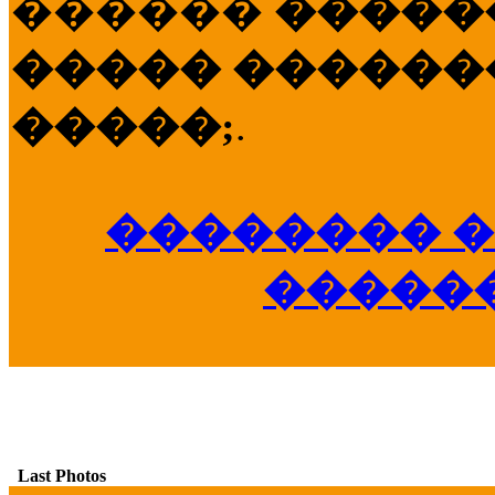
������
�����
����� �������
�����;
.
�������� �
�����
Last Photos