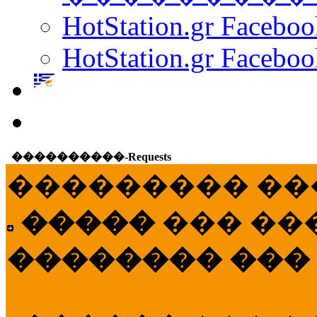
HotStation.gr Facebo
HotStation.gr Faceboo
����������-Requests
��������� ��
�����
��� ��
�������� ���