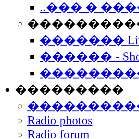
..��� � �
���������� -
������� Live
������ - Sho
��������
���������
���������
Radio photos
Radio forum