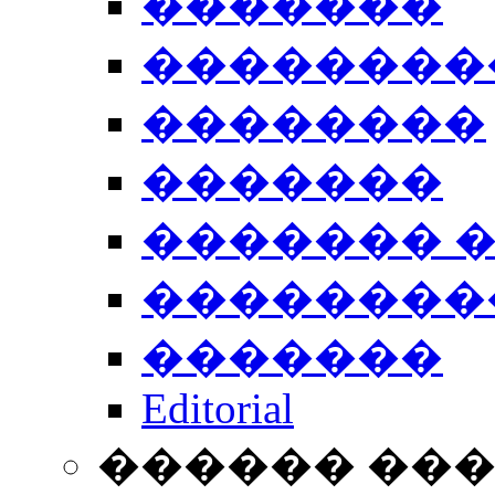
�������
��������
��������
�������
������� 
��������
�������
Editorial
������ ��