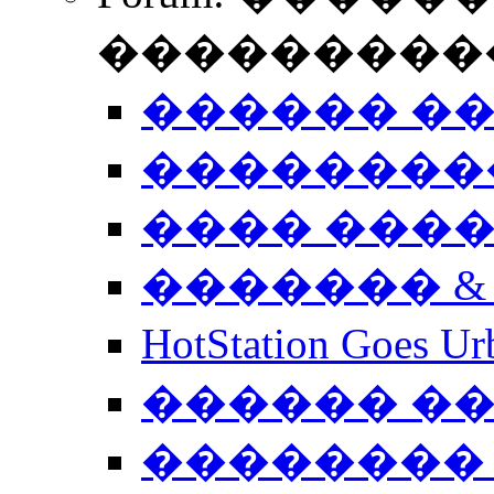
����������
������ �
��������
���� ���
������� &
HotStation Goe
������ �
�������� 