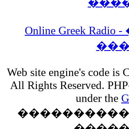
���
Online Greek Ra
��
Web site engine's code is
All Rights Reserved. PHP
under the
G
���������� �
����