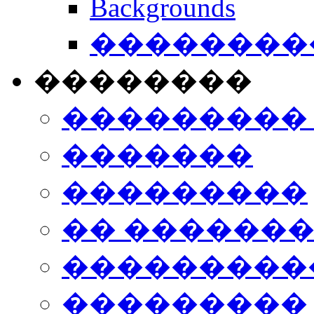
Backgrounds
���������
��������
���������
�������
���������
�� ������
���������
���������