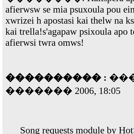
afierwsw se mia psuxoula pou ein
xwrizei h apostasi kai thelw na k
kai trella!s'agapaw psixoula apo 
afierwsi twra omws!
���������� :
���
������� 2006, 18:05
Song requests module by HotS