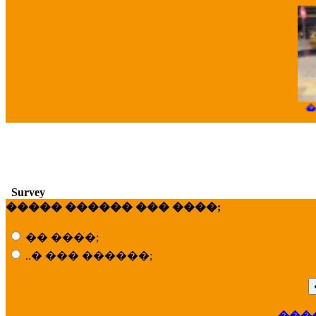
�
Survey
����� ������ ��� ����;
�� ����;
��
..� ��� ������;
���