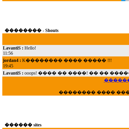
�������� - Shouts
LavantiS :
Hello!
11:56
jordan4 :
K�������� ���� ����� !!!
19:45
LavantiS :
ooops! ���� �� ����! �� �� �
���; ���� ��� ��� �������� ���� �
15:07
������
Dimitris_P :
���� ����� �������� ���� 
21:20
�������� ���� ��
LavantiS :
����� ���� ������� ��� ���
������� �����?" ..............���� �
�������...
16:40
veronica :
E���� 2012 ��� ����� ��� ��
������ sites