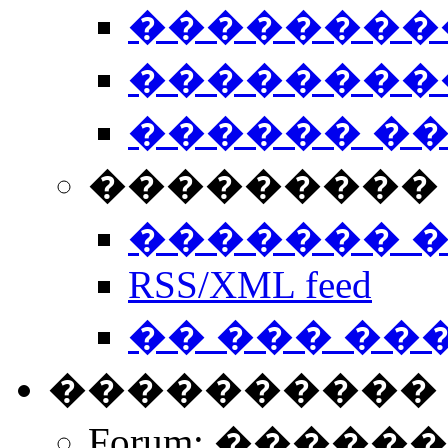
��������
��������
������ �
��������� 
������� 
RSS/XML feed
�� ��� ��
����������
Forum: �����