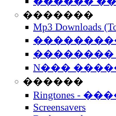
������ �
�������
Mp3 Downloads (To
�����������
�������� 
N��� �����
������
Ringtones - ��
Screensavers