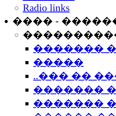
Radio links
���� - �����
���������
������� 
�����
..��� �� ��
������� 
������� �