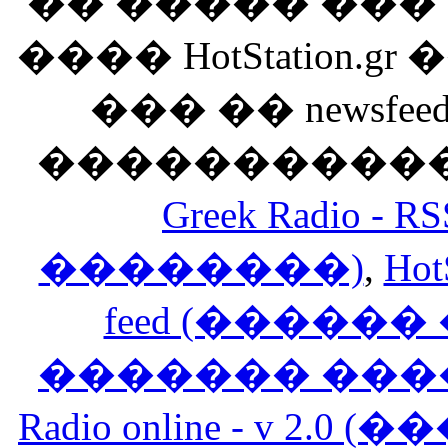
�� ����� ��
���� HotStation
��� �� newsfeed
������������
Greek Radio 
��������)
,
Hot
feed (�����
������� ���
Radio online - v 