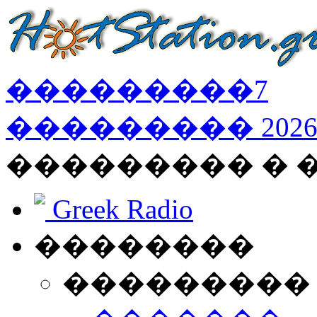
���������
7
���������
202
��������� � 
Greek Radio
��������
���������