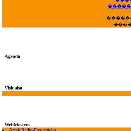
�����
�����
���
Agenda
Visit also
G
WebMasters
Greek Radio-Free articles