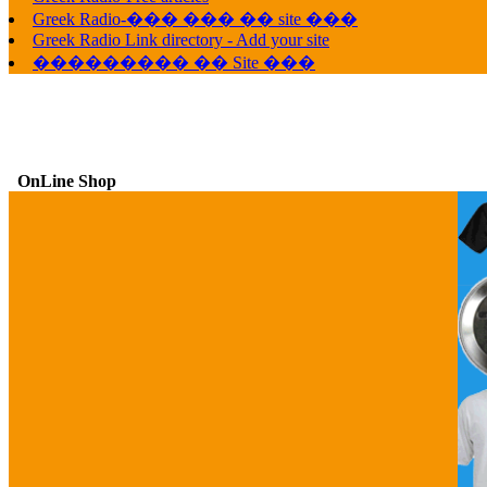
Greek Radio-��� ��� �� site ���
Greek Radio Link directory - Add your site
��������� �� Site ���
OnLine Shop
G