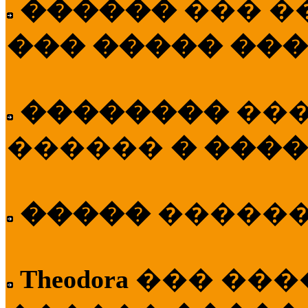
������
��� �
��� ����� ��
��������
��
������
� ����
�����
�����
Theodora
��� ��