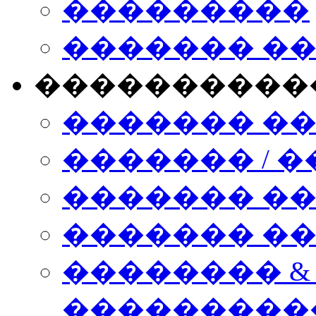
���������
������� �
����������
������� �
������� / �
������� �
������� ��� n
�������� &
���������