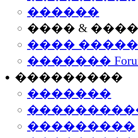
������
���� & ���
���� ����
������� Foru
���������
�������
����������
���������