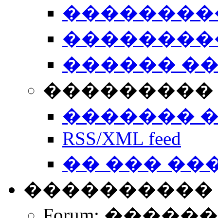
��������
��������
������ �
��������� 
������� 
RSS/XML feed
�� ��� ��
����������
Forum: �����