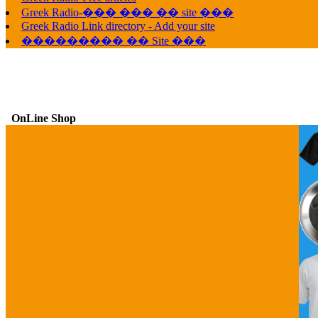
Greek Radio-��� ��� �� site ���
Greek Radio Link directory - Add your site
��������� �� Site ���
OnLine Shop
G