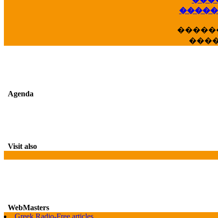
��
�����
�����
���
Agenda
Visit also
WebMasters
Greek Radio-Free articles
G