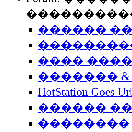
����������
������ �
��������
���� ���
������� &
HotStation Goe
������ �
�������� 