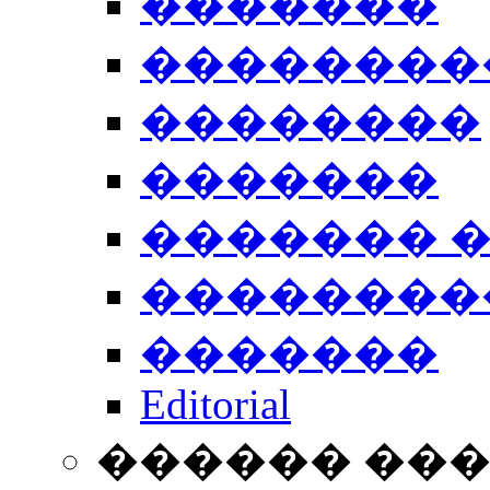
�������
��������
��������
�������
������� 
��������
�������
Editorial
������ ��