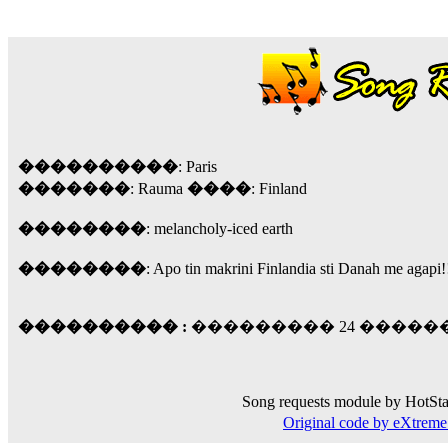
18:59
echo :
��� ��� �������! �� �� ���� �
��� ��� ������ '������'...
17:14
LavantiS :
Echo, ���� �� ������� �� ��
�������������� ��������!
����
������ �� �����.. "������" ��� �������
15:33
����������
: Paris
echo :
�������
��������� ����, ��������� ��� 
: Rauma
����
: Finland
����� ��������� �� �����������
��������
: melancholy-iced earth
������! ��� ������ �� �����...
14:16
��������
: Apo tin makrini Finlandia sti Danah me agapi!
LavantiS :
������� ���� ���� ������;
18:01
���������� :
��������� 24 ��������
Song requests module by HotSta
Original code by eXtre