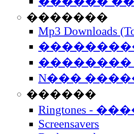
������ �
�������
Mp3 Downloads (To
�����������
�������� 
N��� �����
������
Ringtones - ��
Screensavers