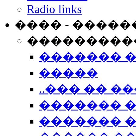
Radio links
���� - �����
���������
������� 
�����
..��� �� ��
������� 
������� �