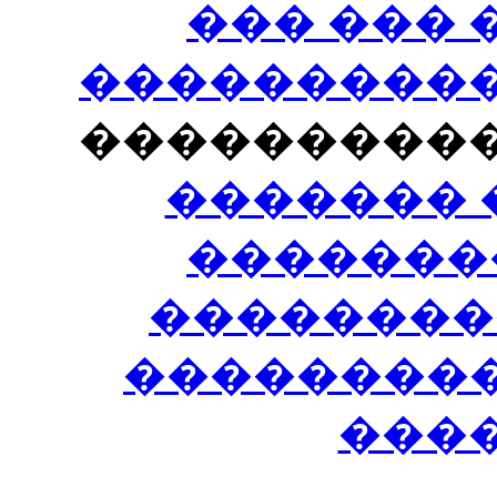
��� ���
�����������
���������
������� 
�������
��������
����������
���