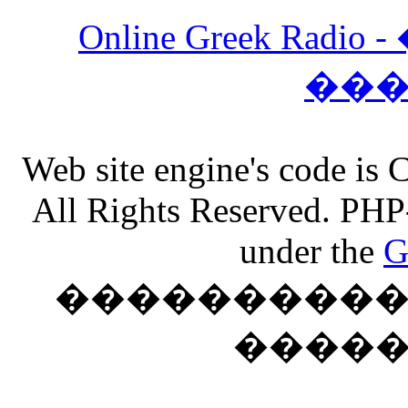
Online Greek Ra
��
Web site engine's code is
All Rights Reserved. PHP
under the
G
���������� �
����