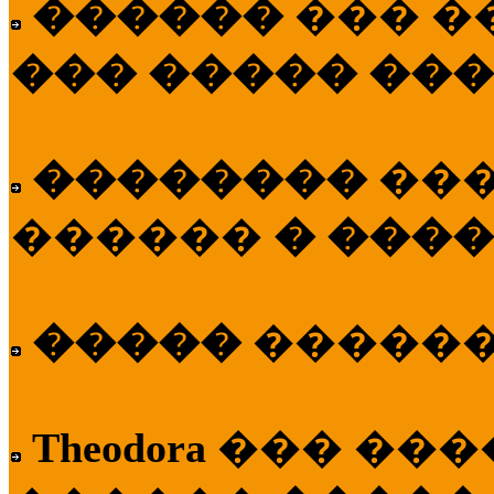
������
��� �
��� ����� ��
��������
��
������
� ����
�����
�����
Theodora
��� ��