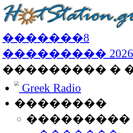
�������
8
���������
202
��������� �
Greek Radio
��������
���������