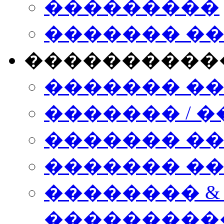
���������
������� �
����������
������� �
������� / �
������� �
������� ��� n
�������� &
���������