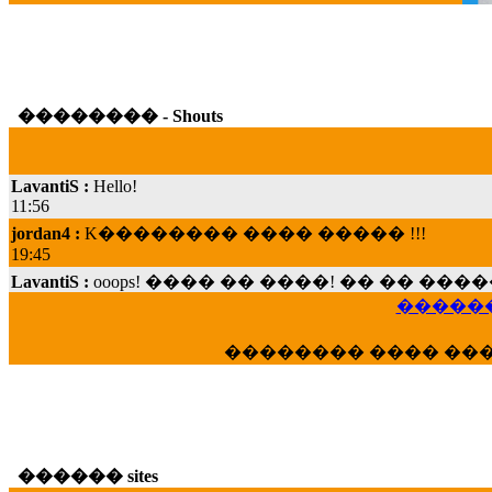
�������� - Shouts
LavantiS :
Hello!
11:56
jordan4 :
K�������� ���� ����� !!!
19:45
LavantiS :
ooops! ���� �� ����! �� �� �
���; ���� ��� ��� �������� ���� �
15:07
������
Dimitris_P :
���� ����� �������� ���� 
�������� ���� ��
21:20
LavantiS :
����� ���� ������� ��� ���
������� �����?" ..............���� �
�������...
16:40
������ sites
veronica :
E���� 2012 ��� ����� ��� ��