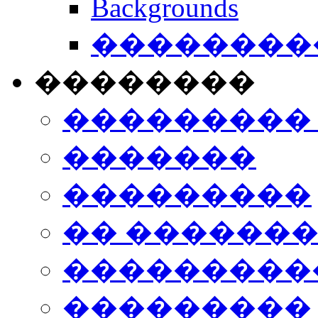
Backgrounds
���������
��������
���������
�������
���������
�� ������
���������
���������