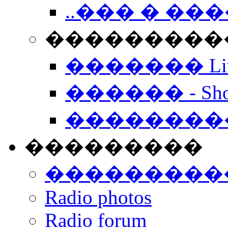
..��� � �
���������� -
������� Live
������ - Sho
��������
���������
���������
Radio photos
Radio forum