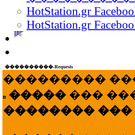
HotStation.gr Facebo
HotStation.gr Faceboo
����������-Requests
��������� ��
�����
��� ��
�������� ���