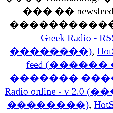
��� �� newsfeed
������������
Greek Radio 
��������)
,
Hot
feed (�����
������� ���
Radio online - v 
��������)
,
HotS