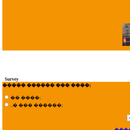
�
Survey
����� ������ ��� ����;
�� ����;
..� ��� ������;
���