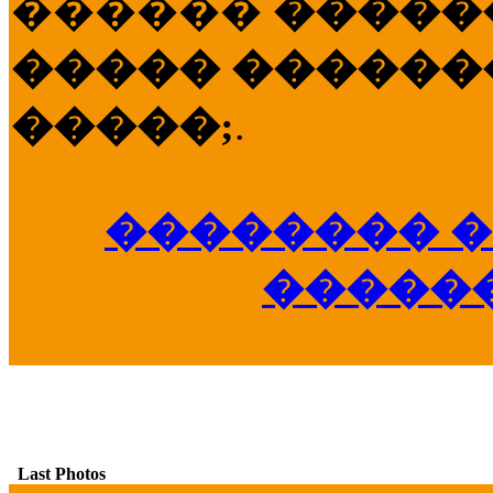
������
�����
����� �������
�����;
.
�������� �
�����
Last Photos