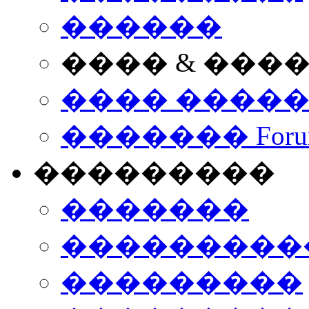
������
���� & ���
���� ����
������� Foru
���������
�������
����������
���������