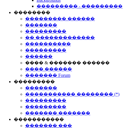
Backgrounds
��������� - ���������
��������
��������� ������
�������
���������
�� �������������
����������
���������
������
���� & ������� ������
���� ������
������� Forum
���������
�������
����������� �������� (*)
���������
���������
������� �������
�����������
������� ���