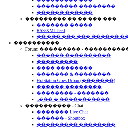
��������� ��������
������ ������
��������� �� �� ��� ���
������� �����
RSS/XML feed
�� ��� ��� ��� ������ �
����������
Forum: ��������� - ���������
������ ����������
���������
���� ��������
������� & ��������
HotStation Goes Urban (�������)
������ ��������
�������� - �������
..��� � �����������
���������� - Chat
������� Live Chat
������ - Shoutbox
��������� ��������