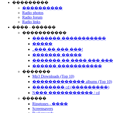
���������
����������
Radio photos
Radio forum
Radio links
���� - ������
�����������
������� �����������
�����
..��� �� ��� ���!
������� �����
������� �� ���� ��� ��
������ �����������
�������
Mp3 Downloads (Top 10)
������������� albums (Top 10)
�������� cd (���������)
N��� ����������� / cd
������
Ringtones - ����
Screensavers