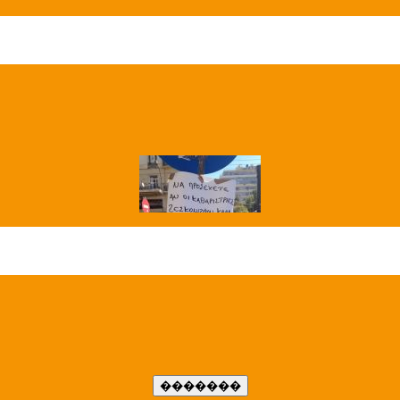
��� ����
�����..