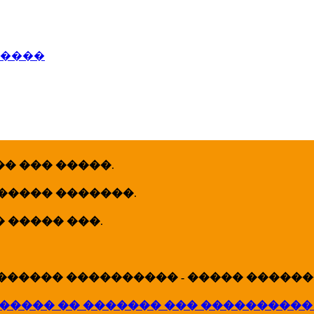
�����
� ��� �����
.
 ����� �������
.
� ����� ���
.
������ ���������� - ����� �������
����� �� ������� ��� ����������