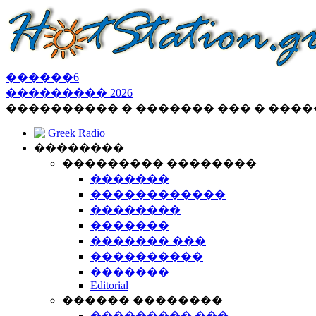
������
6
���������
2026
���������� � ������� ��� � ���
Greek Radio
��������
��������� ��������
�������
������������
��������
�������
������� ���
����������
�������
Editorial
������ ��������
��������� ���