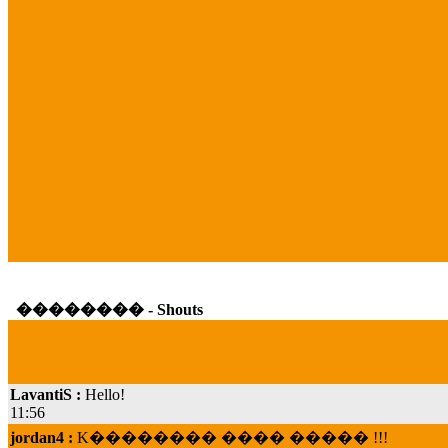
�������� - Shouts
LavantiS :
Hello!
11:56
jordan4 :
K�������� ���� ����� !!!
19:45