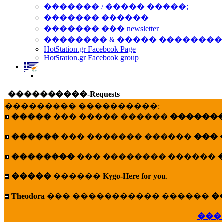
������� / ����� �����;
������� ������
������� ��� newsletter
�������� & ����� �������
HotStation.gr Facebook Page
HotStation.gr Facebook group
����������-Requests
��������� ����������:
�����
��� ����� ������
�������
������
��� ������� ������
���
��������
��� �������� ������
�����
������
Kygo-Here for you
.
Theodora
��� ����������� ������
�
���