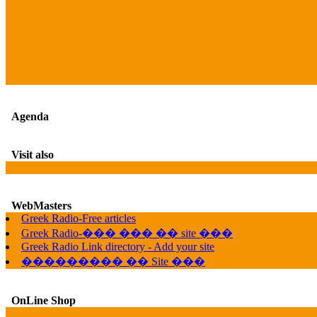
Agenda
Visit also
WebMasters
Greek Radio-Free articles
Greek Radio-��� ��� �� site ���
Greek Radio Link directory - Add your site
��������� �� Site ���
OnLine Shop