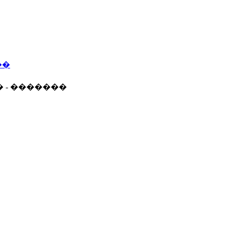
��
� - �������