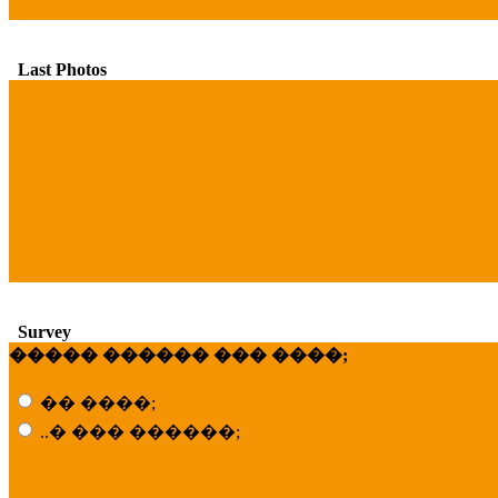
Last Photos
Survey
����� ������ ��� ����;
�� ����;
..� ��� ������;