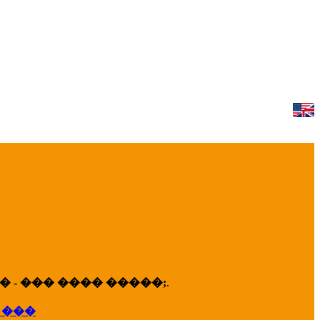
 - ��� ���� �����;
.
 ���