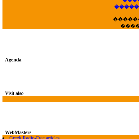
��
�����
�����
���
Agenda
Visit also
WebMasters
Greek Radio-Free articles
G