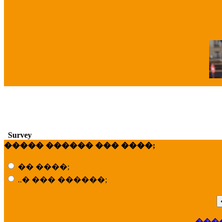
�
Survey
����� ������ ��� ����;
�� ����;
..� ��� ������;
���