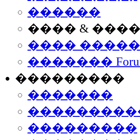
������
���� & ���
���� ����
������� Foru
���������
�������
����������
���������