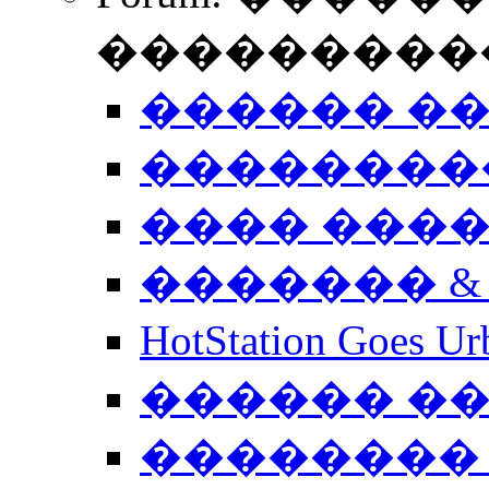
����������
������ �
��������
���� ���
������� &
HotStation Goe
������ �
�������� 