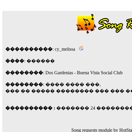
18:59
echo :
��� ��� �������! �� �� ���� �
��� ��� ������ '������'...
17:14
LavantiS :
Echo, ���� �� ������� �� ��
�������������� ��������!
����
������ �� �����.. "������" ��� �������
15:33
����������
: cy_melissa
echo :
��������� ����, ��������� ��� 
����
: ������
����� ��������� �� �����������
������! ��� ������ �� �����...
��������
: Dos Gardenias - Buena Vista Social Club
14:16
LavantiS :
������� ���� ���� ������;
��������
: ���� ���� ���,
18:01
��� �� ����� �������� ��� ��� ��
���������� :
������� 24 �����������
Song requests module by HotSta