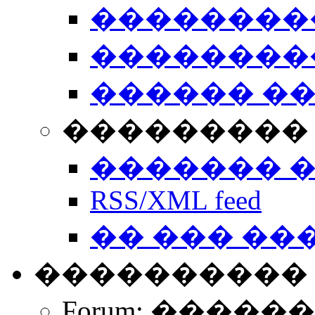
��������
��������
������ �
��������� 
������� 
RSS/XML feed
�� ��� ��
����������
Forum: �����