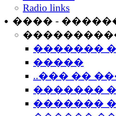
Radio links
���� - �����
���������
������� 
�����
..��� �� ��
������� 
������� �