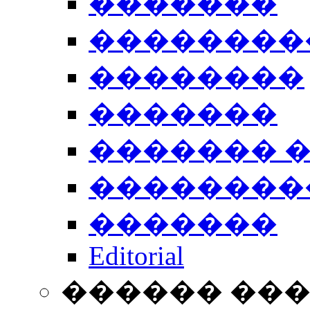
�������
��������
��������
�������
������� 
��������
�������
Editorial
������ ��