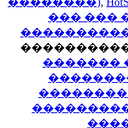
��������)
,
HotS
��� ���
�����������
���������
������� 
�������
��������
����������
���