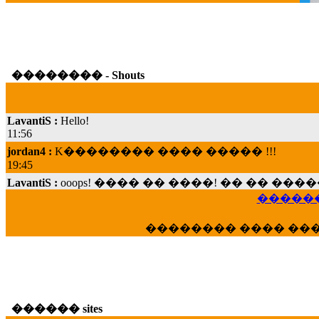
�������� - Shouts
LavantiS :
Hello!
11:56
jordan4 :
K�������� ���� ����� !!!
19:45
LavantiS :
ooops! ���� �� ����! �� �� �
���; ���� ��� ��� �������� ���� �
15:07
������
Dimitris_P :
���� ����� �������� ���� 
�������� ���� ��
21:20
LavantiS :
����� ���� ������� ��� ���
������� �����?" ..............���� �
�������...
16:40
������ sites
veronica :
E���� 2012 ��� ����� ��� ��