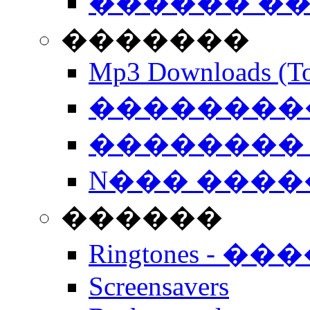
������ �
�������
Mp3 Downloads (To
�����������
�������� 
N��� �����
������
Ringtones - ��
Screensavers