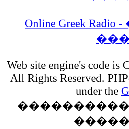
Online Greek Ra
��
Web site engine's code is
All Rights Reserved. PHP
under the
G
���������� �
����