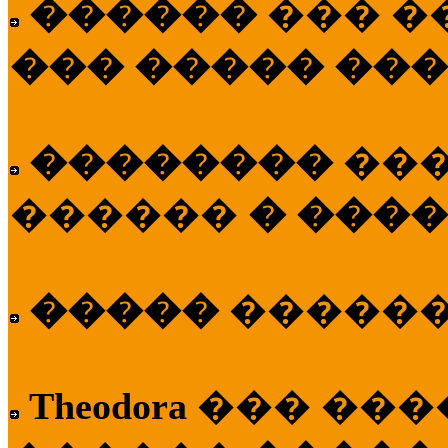
������
��� �
��� ����� ��
��������
��
������
� ����
�����
�����
Theodora
��� ��