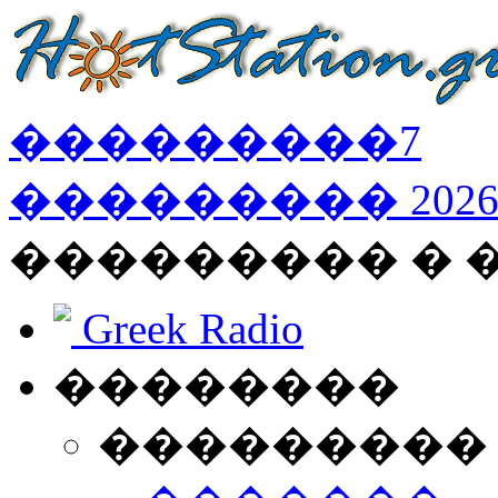
���������
7
���������
202
��������� � 
Greek Radio
��������
���������