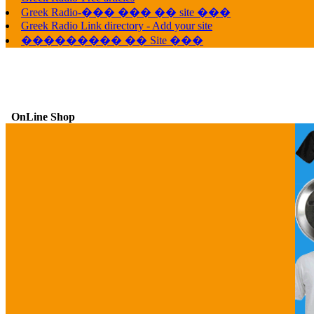
Greek Radio-��� ��� �� site ���
Greek Radio Link directory - Add your site
��������� �� Site ���
OnLine Shop
G