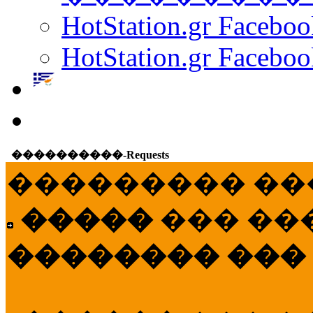
HotStation.gr Facebo
HotStation.gr Faceboo
����������-Requests
��������� ��
�����
��� ��
�������� ���