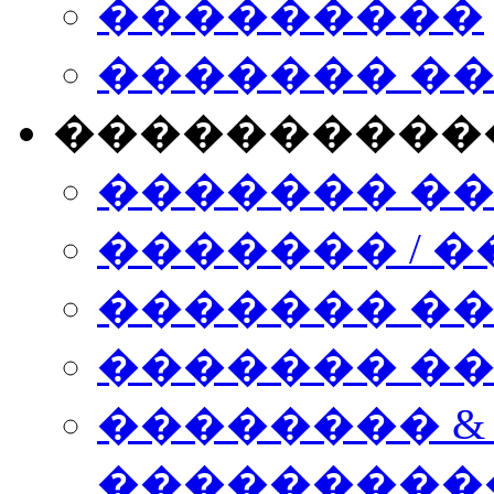
���������
������� �
����������
������� �
������� / �
������� �
������� ��� n
�������� &
���������