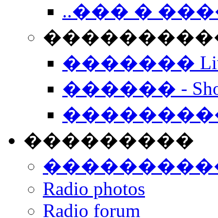
..��� � �
���������� -
������� Live
������ - Sho
��������
���������
���������
Radio photos
Radio forum