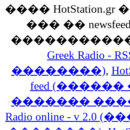
���� HotStation
��� �� newsfeed
������������
Greek Radio 
��������)
,
Hot
feed (�����
������� ���
Radio online - v 