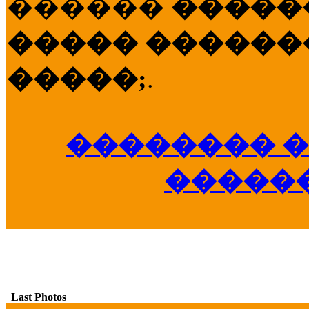
������
�����
����� �������
�����;
.
�������� �
�����
Last Photos