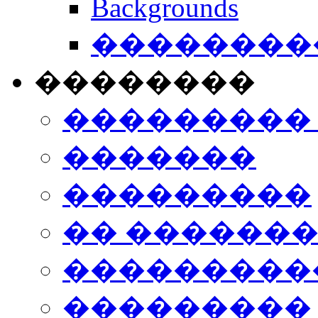
Backgrounds
���������
��������
���������
�������
���������
�� ������
���������
���������